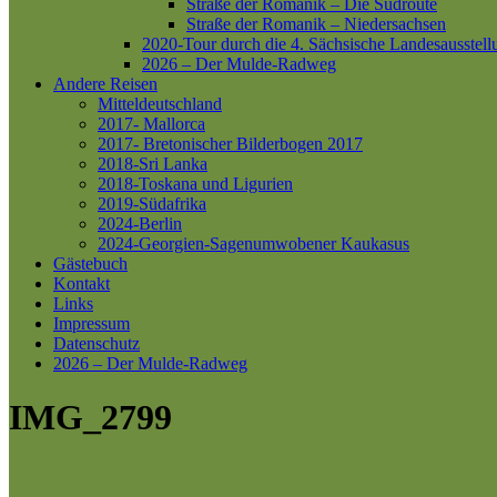
Straße der Romanik – Die Südroute
Straße der Romanik – Niedersachsen
2020-Tour durch die 4. Sächsische Landesausstell
2026 – Der Mulde-Radweg
Andere Reisen
Mitteldeutschland
2017- Mallorca
2017- Bretonischer Bilderbogen 2017
2018-Sri Lanka
2018-Toskana und Ligurien
2019-Südafrika
2024-Berlin
2024-Georgien-Sagenumwobener Kaukasus
Gästebuch
Kontakt
Links
Impressum
Datenschutz
2026 – Der Mulde-Radweg
IMG_2799