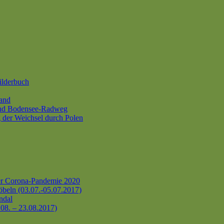
ilderbuch
and
und Bodensee-Radweg
 der Weichsel durch Polen
er Corona-Pandemie 2020
beln (03.07.-05.07.2017)
ndal
.08. – 23.08.2017)