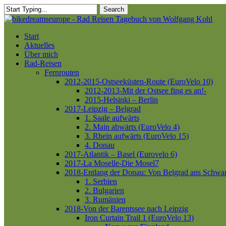
Skip
Search
to
Close
main
Search
content
Menu
Start
Aktuelles
Über mich
Rad-Reisen
Fernrouten
2012-2015-Ostseeküsten-Route (EuroVelo 10)
2012-2013-Mit der Ostsee fing es an!-
2015-Helsinki – Berlin
2017-Leipzig – Belgrad
1. Saale aufwärts
2. Main abwärts (EuroVelo 4)
3. Rhein aufwärts (EuroVelo 15)
4. Donau
2017-Atlantik – Basel (Eurovelo 6)
2017-La Moselle-Die Mosel7
2018-Entlang der Donau: Von Belgrad ans Schwa
1. Serbien
2. Bulgarien
3. Rumänien
2018-Von der Barentssee nach Leipzig
Iron Curtain Trail 1 (EuroVelo 13)