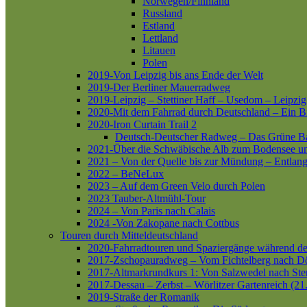
Norwegen/Finnland
Russland
Estland
Lettland
Litauen
Polen
2019-Von Leipzig bis ans Ende der Welt
2019-Der Berliner Mauerradweg
2019-Leipzig – Stettiner Haff – Usedom – Leipzig
2020-Mit dem Fahrrad durch Deutschland – Ein B
2020-Iron Curtain Trail 2
Deutsch-Deutscher Radweg – Das Grüne B
2021-Über die Schwäbische Alb zum Bodensee 
2021 – Von der Quelle bis zur Mündung – Entlang
2022 – BeNeLux
2023 – Auf dem Green Velo durch Polen
2023 Tauber-Altmühl-Tour
2024 – Von Paris nach Calais
2024 -Von Zakopane nach Cottbus
Touren durch Mitteldeutschland
2020-Fahrradtouren und Spaziergänge während d
2017-Zschopauradweg – Vom Fichtelberg nach Dö
2017-Altmarkrundkurs 1: Von Salzwedel nach Ste
2017-Dessau – Zerbst – Wörlitzer Gartenreich (21
2019-Straße der Romanik