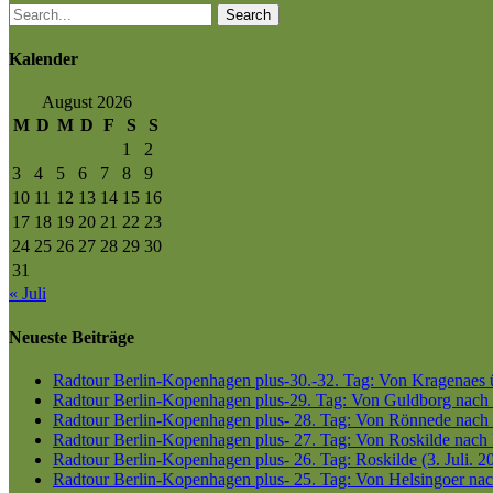
Search
Kalender
August 2026
M
D
M
D
F
S
S
1
2
3
4
5
6
7
8
9
10
11
12
13
14
15
16
17
18
19
20
21
22
23
24
25
26
27
28
29
30
31
« Juli
Neueste Beiträge
Radtour Berlin-Kopenhagen plus-30.-32. Tag: Von Kragenaes üb
Radtour Berlin-Kopenhagen plus-29. Tag: Von Guldborg nach K
Radtour Berlin-Kopenhagen plus- 28. Tag: Von Rönnede nach G
Radtour Berlin-Kopenhagen plus- 27. Tag: Von Roskilde nach 
Radtour Berlin-Kopenhagen plus- 26. Tag: Roskilde (3. Juli. 2
Radtour Berlin-Kopenhagen plus- 25. Tag: Von Helsingoer nach