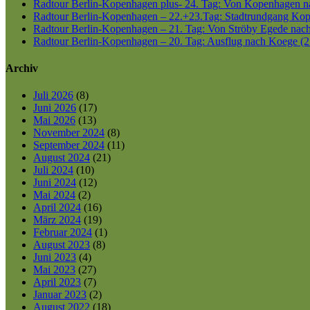
Radtour Berlin-Kopenhagen plus- 24. Tag: Von Kopenhagen nac
Radtour Berlin-Kopenhagen – 22.+23.Tag: Stadtrundgang Kop
Radtour Berlin-Kopenhagen – 21. Tag: Von Ströby Egede nac
Radtour Berlin-Kopenhagen – 20. Tag: Ausflug nach Koege (2
Archiv
Juli 2026
(8)
Juni 2026
(17)
Mai 2026
(13)
November 2024
(8)
September 2024
(11)
August 2024
(21)
Juli 2024
(10)
Juni 2024
(12)
Mai 2024
(2)
April 2024
(16)
März 2024
(19)
Februar 2024
(1)
August 2023
(8)
Juni 2023
(4)
Mai 2023
(27)
April 2023
(7)
Januar 2023
(2)
August 2022
(18)