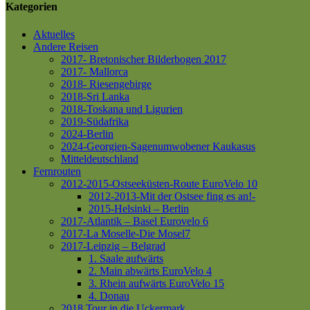
Kategorien
Aktuelles
Andere Reisen
2017- Bretonischer Bilderbogen 2017
2017- Mallorca
2018- Riesengebirge
2018-Sri Lanka
2018-Toskana und Ligurien
2019-Südafrika
2024-Berlin
2024-Georgien-Sagenumwobener Kaukasus
Mitteldeutschland
Fernrouten
2012-2015-Ostseeküsten-Route
EuroVelo 10
2012-2013-Mit der Ostsee fing es an!-
2015-Helsinki – Berlin
2017-Atlantik – Basel
Eurovelo 6
2017-La Moselle-Die Mosel7
2017-Leipzig – Belgrad
1. Saale aufwärts
2. Main abwärts
EuroVelo 4
3. Rhein aufwärts
EuroVelo 15
4. Donau
2018 Tour in die Uckermark