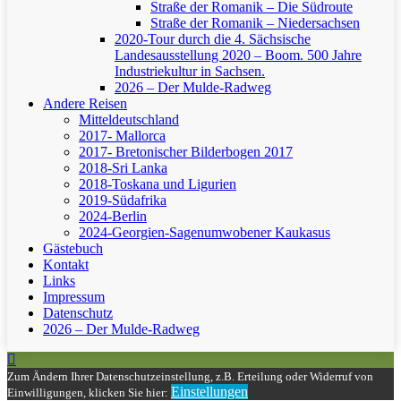
Straße der Romanik – Die Südroute
Straße der Romanik – Niedersachsen
2020-Tour durch die 4. Sächsische
Landesausstellung 2020 – Boom. 500 Jahre
Industriekultur in Sachsen.
2026 – Der Mulde-Radweg
Andere Reisen
Mitteldeutschland
2017- Mallorca
2017- Bretonischer Bilderbogen 2017
2018-Sri Lanka
2018-Toskana und Ligurien
2019-Südafrika
2024-Berlin
2024-Georgien-Sagenumwobener Kaukasus
Gästebuch
Kontakt
Links
Impressum
Datenschutz
2026 – Der Mulde-Radweg
Zum Ändern Ihrer Datenschutzeinstellung, z.B. Erteilung oder Widerruf von
Einstellungen
Einwilligungen, klicken Sie hier: