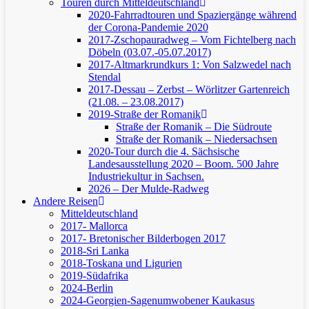
Touren durch Mitteldeutschland
2020-Fahrradtouren und Spaziergänge während
der Corona-Pandemie 2020
2017-Zschopauradweg – Vom Fichtelberg nach
Döbeln (03.07.-05.07.2017)
2017-Altmarkrundkurs 1: Von Salzwedel nach
Stendal
2017-Dessau – Zerbst – Wörlitzer Gartenreich
(21.08. – 23.08.2017)
2019-Straße der Romanik
Straße der Romanik – Die Südroute
Straße der Romanik – Niedersachsen
2020-Tour durch die 4. Sächsische
Landesausstellung 2020 – Boom. 500 Jahre
Industriekultur in Sachsen.
2026 – Der Mulde-Radweg
Andere Reisen
Mitteldeutschland
2017- Mallorca
2017- Bretonischer Bilderbogen 2017
2018-Sri Lanka
2018-Toskana und Ligurien
2019-Südafrika
2024-Berlin
2024-Georgien-Sagenumwobener Kaukasus