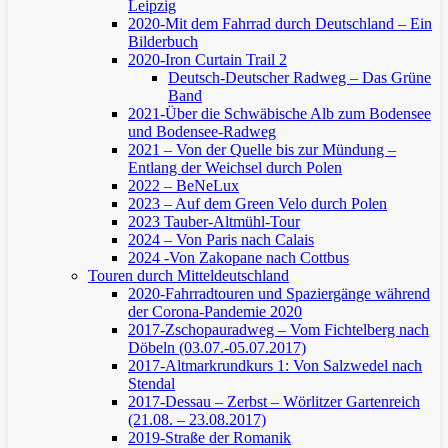
Leipzig
2020-Mit dem Fahrrad durch Deutschland – Ein
Bilderbuch
2020-Iron Curtain Trail 2
Deutsch-Deutscher Radweg – Das Grüne
Band
2021-Über die Schwäbische Alb zum Bodensee
und Bodensee-Radweg
2021 – Von der Quelle bis zur Mündung –
Entlang der Weichsel durch Polen
2022 – BeNeLux
2023 – Auf dem Green Velo durch Polen
2023 Tauber-Altmühl-Tour
2024 – Von Paris nach Calais
2024 -Von Zakopane nach Cottbus
Touren durch Mitteldeutschland
2020-Fahrradtouren und Spaziergänge während
der Corona-Pandemie 2020
2017-Zschopauradweg – Vom Fichtelberg nach
Döbeln (03.07.-05.07.2017)
2017-Altmarkrundkurs 1: Von Salzwedel nach
Stendal
2017-Dessau – Zerbst – Wörlitzer Gartenreich
(21.08. – 23.08.2017)
2019-Straße der Romanik