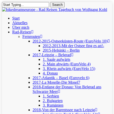
Skip
Search
to
Close
main
Search
content
Menu
Start
Aktuelles
Über mich
Rad-Reisen
Fernrouten
2012-2015-Ostseeküsten-Route (EuroVelo 10)
2012-2013-Mit der Ostsee fing es an!-
2015-Helsinki – Berlin
2017-Leipzig – Belgrad
1. Saale aufwärts
2. Main abwärts (EuroVelo 4)
3. Rhein aufwärts (EuroVelo 15)
4. Donau
2017-Atlantik – Basel (Eurovelo 6)
2017-La Moselle-Die Mosel7
2018-Entlang der Donau: Von Belgrad ans
Schwarze Meer
1. Serbien
2. Bulgarien
3. Rumänien
2018-Von der Barentssee nach Leipzig