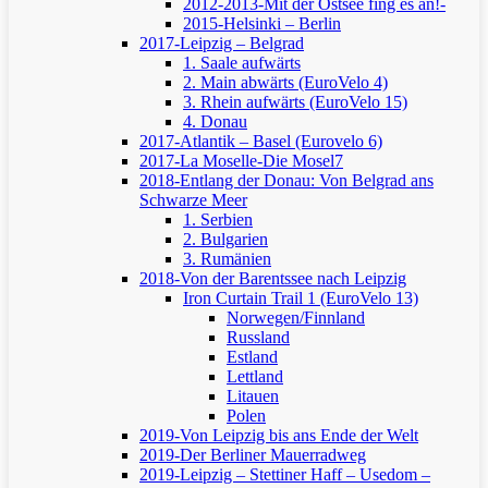
2012-2013-Mit der Ostsee fing es an!-
2015-Helsinki – Berlin
2017-Leipzig – Belgrad
1. Saale aufwärts
2. Main abwärts (EuroVelo 4)
3. Rhein aufwärts (EuroVelo 15)
4. Donau
2017-Atlantik – Basel (Eurovelo 6)
2017-La Moselle-Die Mosel7
2018-Entlang der Donau: Von Belgrad ans
Schwarze Meer
1. Serbien
2. Bulgarien
3. Rumänien
2018-Von der Barentssee nach Leipzig
Iron Curtain Trail 1 (EuroVelo 13)
Norwegen/Finnland
Russland
Estland
Lettland
Litauen
Polen
2019-Von Leipzig bis ans Ende der Welt
2019-Der Berliner Mauerradweg
2019-Leipzig – Stettiner Haff – Usedom –