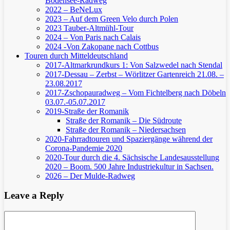
Bodensee-Radweg
2022 – BeNeLux
2023 – Auf dem Green Velo durch Polen
2023 Tauber-Altmühl-Tour
2024 – Von Paris nach Calais
2024 -Von Zakopane nach Cottbus
Touren durch Mitteldeutschland
2017-Altmarkrundkurs 1: Von Salzwedel nach Stendal
2017-Dessau – Zerbst – Wörlitzer Gartenreich
21.08. –
23.08.2017
2017-Zschopauradweg – Vom Fichtelberg nach Döbeln
03.07.-05.07.2017
2019-Straße der Romanik
Straße der Romanik – Die Südroute
Straße der Romanik – Niedersachsen
2020-Fahrradtouren und Spaziergänge während der
Corona-Pandemie 2020
2020-Tour durch die 4. Sächsische Landesausstellung
2020 – Boom. 500 Jahre Industriekultur in Sachsen.
2026 – Der Mulde-Radweg
Leave a Reply