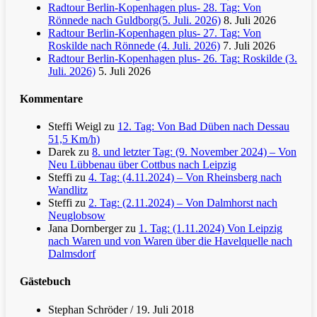
Radtour Berlin-Kopenhagen plus- 28. Tag: Von
Rönnede nach Guldborg(5. Juli. 2026)
8. Juli 2026
Radtour Berlin-Kopenhagen plus- 27. Tag: Von
Roskilde nach Rönnede (4. Juli. 2026)
7. Juli 2026
Radtour Berlin-Kopenhagen plus- 26. Tag: Roskilde (3.
Juli. 2026)
5. Juli 2026
Kommentare
Steffi Weigl
zu
12. Tag: Von Bad Düben nach Dessau
51,5 Km/h)
Darek
zu
8. und letzter Tag: (9. November 2024) – Von
Neu Lübbenau über Cottbus nach Leipzig
Steffi
zu
4. Tag: (4.11.2024) – Von Rheinsberg nach
Wandlitz
Steffi
zu
2. Tag: (2.11.2024) – Von Dalmhorst nach
Neuglobsow
Jana Dornberger
zu
1. Tag: (1.11.2024) Von Leipzig
nach Waren und von Waren über die Havelquelle nach
Dalmsdorf
Gästebuch
Stephan Schröder
/
19. Juli 2018