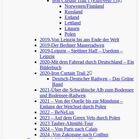
Iron Curtain Trail 1 (EuroVelo 13)
Norwegen/Finnland
Russland
Estland
Lettland
Litauen
Polen
2019-Von Leipzig bis ans Ende der Welt
2019-Der Berliner Mauerradweg
2019-Leipzig – Stettiner Haff – Usedom –
Leipzig
2020-Mit dem Fahrrad durch Deutschland – Ein
Bilderbuch
2020-Iron Curtain Trail 2
Deutsch-Deutscher Radweg – Das Grüne
Band
2021-Über die Schwäbische Alb zum Bodensee
und Bodensee-Radweg
2021 – Von der Quelle bis zur Mündung –
Entlang der Weichsel durch Polen
2022 – BeNeLux
2023 – Auf dem Green Velo durch Polen
2023 Tauber-Altmühl-Tour
2024 – Von Paris nach Calais
2024 -Von Zakopane nach Cottbus