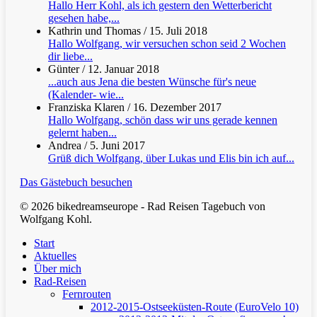
Hallo Herr Kohl, als ich gestern den Wetterbericht
gesehen habe,...
Kathrin und Thomas
/
15. Juli 2018
Hallo Wolfgang, wir versuchen schon seid 2 Wochen
dir liebe...
Günter
/
12. Januar 2018
...auch aus Jena die besten Wünsche für's neue
(Kalender- wie...
Franziska Klaren
/
16. Dezember 2017
Hallo Wolfgang, schön dass wir uns gerade kennen
gelernt haben...
Andrea
/
5. Juni 2017
Grüß dich Wolfgang, über Lukas und Elis bin ich auf...
Das Gästebuch besuchen
© 2026 bikedreamseurope - Rad Reisen Tagebuch von
Wolfgang Kohl.
Clos
Start
Men
Aktuelles
Über mich
Rad-Reisen
Fernrouten
2012-2015-Ostseeküsten-Route (EuroVelo 10)