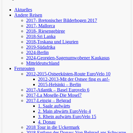
Aktuelles
Andere Reisen
2017- Bretonischer Bilderbogen 2017
2017- Mallorca
2018- Riesengebirge
2018-Sri Lanka
2018-Toskana und Ligurien
2019-Südafrika
2024-Berlin
2024-Georgien-Sagenumwobener Kaukasus
Mitteldeutschland
Fernrouten
2012-2015-Ostseeküsten-Route
EuroVelo 10
2012-2013-Mit der Ostsee fing es an!-
2015-Helsinki – Berlin
2017-Atlantik – Basel
Eurovelo 6
2017-La Moselle-Die Mosel7
2017-Leipzig – Belgrad
1. Saale aufwärts
2. Main abwärts
EuroVelo 4
3. Rhein aufwärts
EuroVelo 15
4. Donau
2018 Tour in die Uckermark
2018-Entlang der Donau: Von Belgrad ans Schwarze