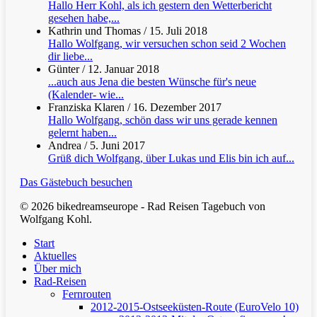
Hallo Herr Kohl, als ich gestern den Wetterbericht
gesehen habe,...
Kathrin und Thomas
/
15. Juli 2018
Hallo Wolfgang, wir versuchen schon seid 2 Wochen
dir liebe...
Günter
/
12. Januar 2018
...auch aus Jena die besten Wünsche für's neue
(Kalender- wie...
Franziska Klaren
/
16. Dezember 2017
Hallo Wolfgang, schön dass wir uns gerade kennen
gelernt haben...
Andrea
/
5. Juni 2017
Grüß dich Wolfgang, über Lukas und Elis bin ich auf...
Das Gästebuch besuchen
© 2026 bikedreamseurope - Rad Reisen Tagebuch von
Wolfgang Kohl.
Clos
Start
Men
Aktuelles
Über mich
Rad-Reisen
Fernrouten
2012-2015-Ostseeküsten-Route (EuroVelo 10)