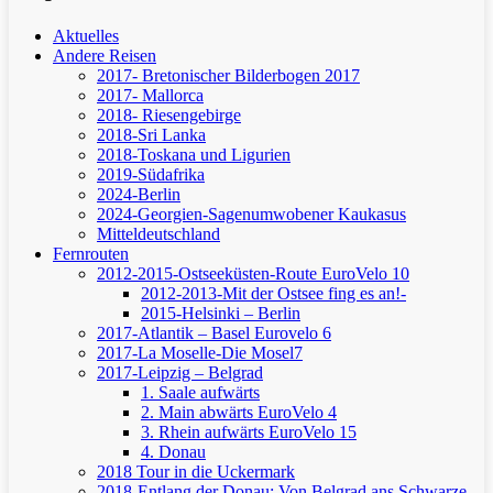
Aktuelles
Andere Reisen
2017- Bretonischer Bilderbogen 2017
2017- Mallorca
2018- Riesengebirge
2018-Sri Lanka
2018-Toskana und Ligurien
2019-Südafrika
2024-Berlin
2024-Georgien-Sagenumwobener Kaukasus
Mitteldeutschland
Fernrouten
2012-2015-Ostseeküsten-Route
EuroVelo 10
2012-2013-Mit der Ostsee fing es an!-
2015-Helsinki – Berlin
2017-Atlantik – Basel
Eurovelo 6
2017-La Moselle-Die Mosel7
2017-Leipzig – Belgrad
1. Saale aufwärts
2. Main abwärts
EuroVelo 4
3. Rhein aufwärts
EuroVelo 15
4. Donau
2018 Tour in die Uckermark
2018-Entlang der Donau: Von Belgrad ans Schwarze