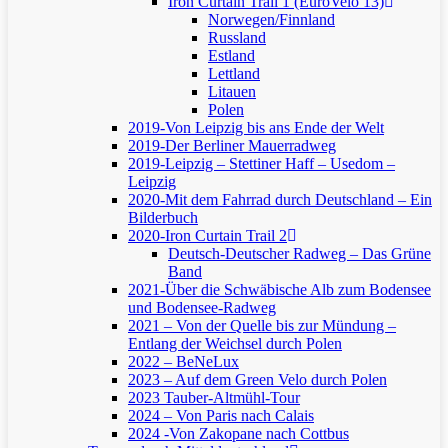
Iron Curtain Trail 1 (EuroVelo 13)
Norwegen/Finnland
Russland
Estland
Lettland
Litauen
Polen
2019-Von Leipzig bis ans Ende der Welt
2019-Der Berliner Mauerradweg
2019-Leipzig – Stettiner Haff – Usedom –
Leipzig
2020-Mit dem Fahrrad durch Deutschland – Ein
Bilderbuch
2020-Iron Curtain Trail 2
Deutsch-Deutscher Radweg – Das Grüne
Band
2021-Über die Schwäbische Alb zum Bodensee
und Bodensee-Radweg
2021 – Von der Quelle bis zur Mündung –
Entlang der Weichsel durch Polen
2022 – BeNeLux
2023 – Auf dem Green Velo durch Polen
2023 Tauber-Altmühl-Tour
2024 – Von Paris nach Calais
2024 -Von Zakopane nach Cottbus