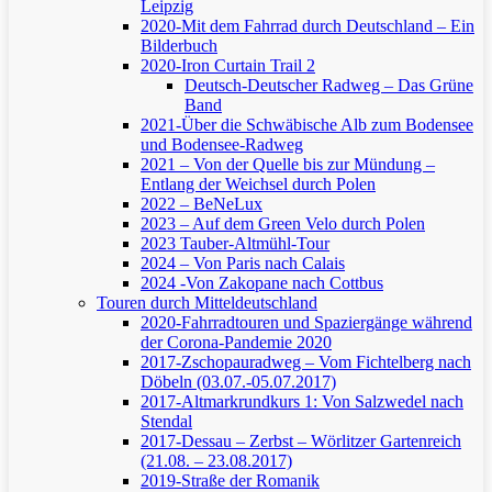
Leipzig
2020-Mit dem Fahrrad durch Deutschland – Ein
Bilderbuch
2020-Iron Curtain Trail 2
Deutsch-Deutscher Radweg – Das Grüne
Band
2021-Über die Schwäbische Alb zum Bodensee
und Bodensee-Radweg
2021 – Von der Quelle bis zur Mündung –
Entlang der Weichsel durch Polen
2022 – BeNeLux
2023 – Auf dem Green Velo durch Polen
2023 Tauber-Altmühl-Tour
2024 – Von Paris nach Calais
2024 -Von Zakopane nach Cottbus
Touren durch Mitteldeutschland
2020-Fahrradtouren und Spaziergänge während
der Corona-Pandemie 2020
2017-Zschopauradweg – Vom Fichtelberg nach
Döbeln (03.07.-05.07.2017)
2017-Altmarkrundkurs 1: Von Salzwedel nach
Stendal
2017-Dessau – Zerbst – Wörlitzer Gartenreich
(21.08. – 23.08.2017)
2019-Straße der Romanik