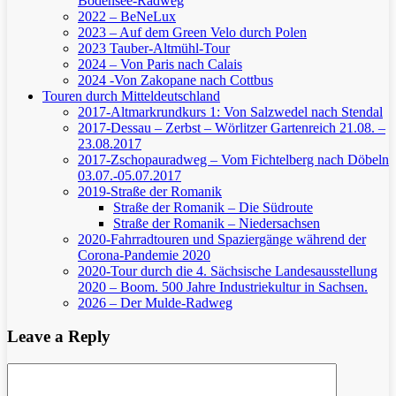
Bodensee-Radweg
2022 – BeNeLux
2023 – Auf dem Green Velo durch Polen
2023 Tauber-Altmühl-Tour
2024 – Von Paris nach Calais
2024 -Von Zakopane nach Cottbus
Touren durch Mitteldeutschland
2017-Altmarkrundkurs 1: Von Salzwedel nach Stendal
2017-Dessau – Zerbst – Wörlitzer Gartenreich
21.08. –
23.08.2017
2017-Zschopauradweg – Vom Fichtelberg nach Döbeln
03.07.-05.07.2017
2019-Straße der Romanik
Straße der Romanik – Die Südroute
Straße der Romanik – Niedersachsen
2020-Fahrradtouren und Spaziergänge während der
Corona-Pandemie 2020
2020-Tour durch die 4. Sächsische Landesausstellung
2020 – Boom. 500 Jahre Industriekultur in Sachsen.
2026 – Der Mulde-Radweg
Leave a Reply