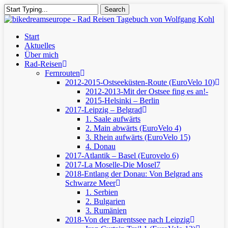
Skip
Search
to
Close
main
Search
content
Menu
Start
Aktuelles
Über mich
Rad-Reisen
Fernrouten
2012-2015-Ostseeküsten-Route (EuroVelo 10)
2012-2013-Mit der Ostsee fing es an!-
2015-Helsinki – Berlin
2017-Leipzig – Belgrad
1. Saale aufwärts
2. Main abwärts (EuroVelo 4)
3. Rhein aufwärts (EuroVelo 15)
4. Donau
2017-Atlantik – Basel (Eurovelo 6)
2017-La Moselle-Die Mosel7
2018-Entlang der Donau: Von Belgrad ans
Schwarze Meer
1. Serbien
2. Bulgarien
3. Rumänien
2018-Von der Barentssee nach Leipzig