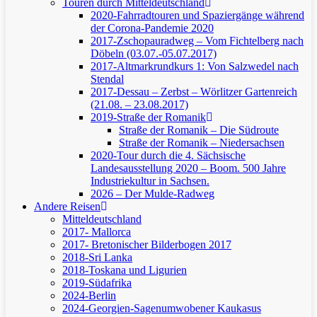
Touren durch Mitteldeutschland
2020-Fahrradtouren und Spaziergänge während
der Corona-Pandemie 2020
2017-Zschopauradweg – Vom Fichtelberg nach
Döbeln (03.07.-05.07.2017)
2017-Altmarkrundkurs 1: Von Salzwedel nach
Stendal
2017-Dessau – Zerbst – Wörlitzer Gartenreich
(21.08. – 23.08.2017)
2019-Straße der Romanik
Straße der Romanik – Die Südroute
Straße der Romanik – Niedersachsen
2020-Tour durch die 4. Sächsische
Landesausstellung 2020 – Boom. 500 Jahre
Industriekultur in Sachsen.
2026 – Der Mulde-Radweg
Andere Reisen
Mitteldeutschland
2017- Mallorca
2017- Bretonischer Bilderbogen 2017
2018-Sri Lanka
2018-Toskana und Ligurien
2019-Südafrika
2024-Berlin
2024-Georgien-Sagenumwobener Kaukasus