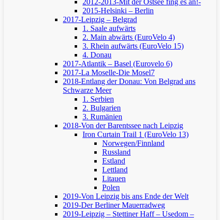
2012-2013-Mit der Ostsee fing es an!-
2015-Helsinki – Berlin
2017-Leipzig – Belgrad
1. Saale aufwärts
2. Main abwärts (EuroVelo 4)
3. Rhein aufwärts (EuroVelo 15)
4. Donau
2017-Atlantik – Basel (Eurovelo 6)
2017-La Moselle-Die Mosel7
2018-Entlang der Donau: Von Belgrad ans
Schwarze Meer
1. Serbien
2. Bulgarien
3. Rumänien
2018-Von der Barentssee nach Leipzig
Iron Curtain Trail 1 (EuroVelo 13)
Norwegen/Finnland
Russland
Estland
Lettland
Litauen
Polen
2019-Von Leipzig bis ans Ende der Welt
2019-Der Berliner Mauerradweg
2019-Leipzig – Stettiner Haff – Usedom –