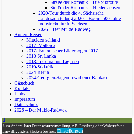
Straße der Romanik – Die Südroute
Straße der Romanik – Niedersachsen
2020-Tour durch die 4. Sächsische
Landesausstellung 2020 – Boom. 500 Jahre
Industriekultur in Sachsen.
2026 – Der Mulde-Radweg
Andere Reisen
Mitteldeutschland
2017- Mallorca
2017- Bretonischer Bilderbogen 2017
2018-Sri Lanka
2018-Toskana und Ligurien
2019-Südafrika
2024-Berlin
2024-Georgien-Sagenumwobener Kaukasus
Gästebuch
Kontakt
Links
Impressum
Datenschutz
2026 – Der Mulde-Radweg
Zum Ändern Ihrer Datenschutzeinstellung, z.B. Erteilung oder Widerruf von
Einstellungen
Einwilligungen, klicken Sie hier: