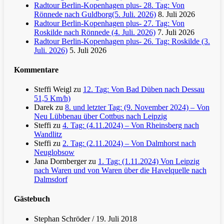
Radtour Berlin-Kopenhagen plus- 28. Tag: Von
Rönnede nach Guldborg(5. Juli. 2026)
8. Juli 2026
Radtour Berlin-Kopenhagen plus- 27. Tag: Von
Roskilde nach Rönnede (4. Juli. 2026)
7. Juli 2026
Radtour Berlin-Kopenhagen plus- 26. Tag: Roskilde (3.
Juli. 2026)
5. Juli 2026
Kommentare
Steffi Weigl
zu
12. Tag: Von Bad Düben nach Dessau
51,5 Km/h)
Darek
zu
8. und letzter Tag: (9. November 2024) – Von
Neu Lübbenau über Cottbus nach Leipzig
Steffi
zu
4. Tag: (4.11.2024) – Von Rheinsberg nach
Wandlitz
Steffi
zu
2. Tag: (2.11.2024) – Von Dalmhorst nach
Neuglobsow
Jana Dornberger
zu
1. Tag: (1.11.2024) Von Leipzig
nach Waren und von Waren über die Havelquelle nach
Dalmsdorf
Gästebuch
Stephan Schröder
/
19. Juli 2018