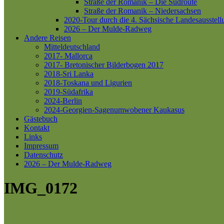
Straße der Romanik – Die Südroute
Straße der Romanik – Niedersachsen
2020-Tour durch die 4. Sächsische Landesausstell
2026 – Der Mulde-Radweg
Andere Reisen
Mitteldeutschland
2017- Mallorca
2017- Bretonischer Bilderbogen 2017
2018-Sri Lanka
2018-Toskana und Ligurien
2019-Südafrika
2024-Berlin
2024-Georgien-Sagenumwobener Kaukasus
Gästebuch
Kontakt
Links
Impressum
Datenschutz
2026 – Der Mulde-Radweg
IMG_0172