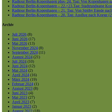
Radtour Berlin-Kopenhagen plus- 24. Tag: Von Kopenhagen nac
Radtour Berlin-Kopenhagen – 22.+23.Tag: Stadtrundgang Kop
Radtour Berlin-Kopenhagen – 21. Tag: Von Ströby Egede nac
Radtour Berlin-Kopenhagen – 20. Tag: Ausflug nach Koege (2
Archiv
Juli 2026
(8)
Juni 2026
(17)
Mai 2026
(13)
November 2024
(8)
September 2024
(11)
August 2024
(21)
Juli 2024
(10)
Juni 2024
(12)
Mai 2024
(2)
April 2024
(16)
März 2024
(19)
Februar 2024
(1)
August 2023
(8)
Juni 2023
(4)
Mai 2023
(27)
April 2023
(7)
Januar 2023
(2)
August 2022
(18)