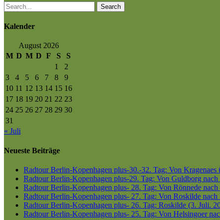
Search
Kalender
August 2026
M
D
M
D
F
S
S
1
2
3
4
5
6
7
8
9
10
11
12
13
14
15
16
17
18
19
20
21
22
23
24
25
26
27
28
29
30
31
« Juli
Neueste Beiträge
Radtour Berlin-Kopenhagen plus-30.-32. Tag: Von Kragenaes üb
Radtour Berlin-Kopenhagen plus-29. Tag: Von Guldborg nach K
Radtour Berlin-Kopenhagen plus- 28. Tag: Von Rönnede nach G
Radtour Berlin-Kopenhagen plus- 27. Tag: Von Roskilde nach 
Radtour Berlin-Kopenhagen plus- 26. Tag: Roskilde (3. Juli. 2
Radtour Berlin-Kopenhagen plus- 25. Tag: Von Helsingoer nach