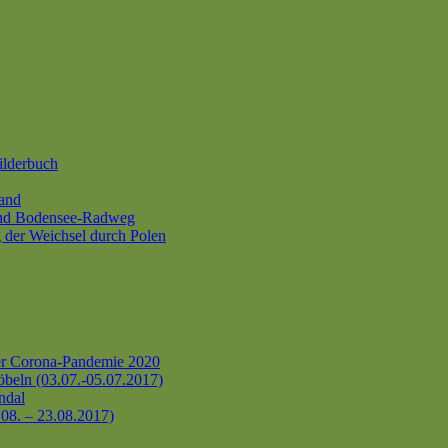
ilderbuch
and
und Bodensee-Radweg
 der Weichsel durch Polen
er Corona-Pandemie 2020
beln (03.07.-05.07.2017)
ndal
.08. – 23.08.2017)