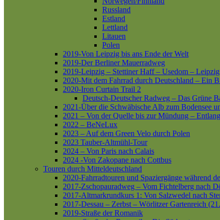
Norwegen/Finnland
Russland
Estland
Lettland
Litauen
Polen
2019-Von Leipzig bis ans Ende der Welt
2019-Der Berliner Mauerradweg
2019-Leipzig – Stettiner Haff – Usedom – Leipzig
2020-Mit dem Fahrrad durch Deutschland – Ein B
2020-Iron Curtain Trail 2
Deutsch-Deutscher Radweg – Das Grüne B
2021-Über die Schwäbische Alb zum Bodensee 
2021 – Von der Quelle bis zur Mündung – Entlang
2022 – BeNeLux
2023 – Auf dem Green Velo durch Polen
2023 Tauber-Altmühl-Tour
2024 – Von Paris nach Calais
2024 -Von Zakopane nach Cottbus
Touren durch Mitteldeutschland
2020-Fahrradtouren und Spaziergänge während d
2017-Zschopauradweg – Vom Fichtelberg nach Dö
2017-Altmarkrundkurs 1: Von Salzwedel nach Ste
2017-Dessau – Zerbst – Wörlitzer Gartenreich (21
2019-Straße der Romanik