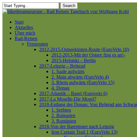
Skip
Search
to
Close
main
Search
content
Menu
Start
Aktuelles
Über mich
Rad-Reisen
Fernrouten
2012-2015-Ostseeküsten-Route (EuroVelo 10)
2012-2013-Mit der Ostsee fing es an!-
2015-Helsinki – Berlin
2017-Leipzig – Belgrad
1. Saale aufwärts
2. Main abwärts (EuroVelo 4)
3. Rhein aufwärts (EuroVelo 15)
4. Donau
2017-Atlantik – Basel (Eurovelo 6)
2017-La Moselle-Die Mosel7
2018-Entlang der Donau: Von Belgrad ans Schwa
1. Serbien
2. Bulgarien
3. Rumänien
2018-Von der Barentssee nach Leipzig
Iron Curtain Trail 1 (EuroVelo 13)