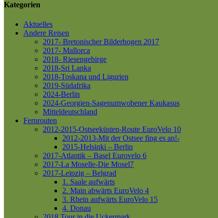
Kategorien
Aktuelles
Andere Reisen
2017- Bretonischer Bilderbogen 2017
2017- Mallorca
2018- Riesengebirge
2018-Sri Lanka
2018-Toskana und Ligurien
2019-Südafrika
2024-Berlin
2024-Georgien-Sagenumwobener Kaukasus
Mitteldeutschland
Fernrouten
2012-2015-Ostseeküsten-Route
EuroVelo 10
2012-2013-Mit der Ostsee fing es an!-
2015-Helsinki – Berlin
2017-Atlantik – Basel
Eurovelo 6
2017-La Moselle-Die Mosel7
2017-Leipzig – Belgrad
1. Saale aufwärts
2. Main abwärts
EuroVelo 4
3. Rhein aufwärts
EuroVelo 15
4. Donau
2018 Tour in die Uckermark