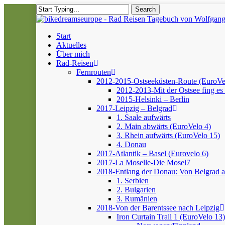
Skip
Search
to
Close
main
Search
content
Menu
Start
Aktuelles
Über mich
Rad-Reisen
Fernrouten
2012-2015-Ostseeküsten-Route (EuroVe
2012-2013-Mit der Ostsee fing es 
2015-Helsinki – Berlin
2017-Leipzig – Belgrad
1. Saale aufwärts
2. Main abwärts (EuroVelo 4)
3. Rhein aufwärts (EuroVelo 15)
4. Donau
2017-Atlantik – Basel (Eurovelo 6)
2017-La Moselle-Die Mosel7
2018-Entlang der Donau: Von Belgrad 
1. Serbien
2. Bulgarien
3. Rumänien
2018-Von der Barentssee nach Leipzig
Iron Curtain Trail 1 (EuroVelo 13)