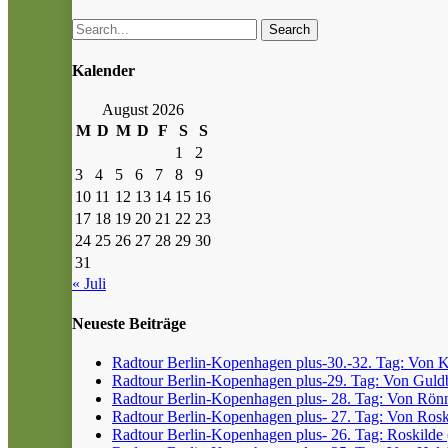
Search
Kalender
August 2026
M
D
M
D
F
S
S
1
2
3
4
5
6
7
8
9
10
11
12
13
14
15
16
17
18
19
20
21
22
23
24
25
26
27
28
29
30
31
« Juli
Neueste Beiträge
Radtour Berlin-Kopenhagen plus-30.-32. Tag: Von Kr
Radtour Berlin-Kopenhagen plus-29. Tag: Von Guldb
Radtour Berlin-Kopenhagen plus- 28. Tag: Von Rönn
Radtour Berlin-Kopenhagen plus- 27. Tag: Von Roski
Radtour Berlin-Kopenhagen plus- 26. Tag: Roskilde (