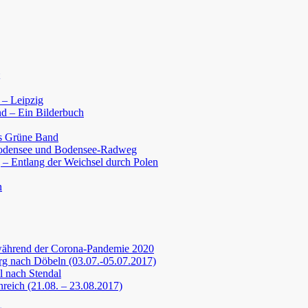
 – Leipzig
d – Ein Bilderbuch
s Grüne Band
Bodensee und Bodensee-Radweg
 – Entlang der Weichsel durch Polen
n
während der Corona-Pandemie 2020
g nach Döbeln (03.07.-05.07.2017)
 nach Stendal
nreich (21.08. – 23.08.2017)