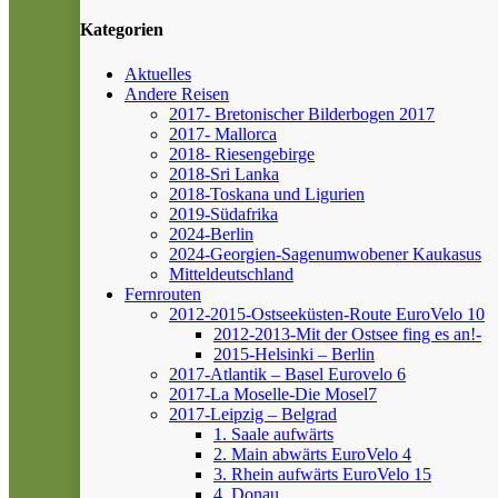
Kategorien
Aktuelles
Andere Reisen
2017- Bretonischer Bilderbogen 2017
2017- Mallorca
2018- Riesengebirge
2018-Sri Lanka
2018-Toskana und Ligurien
2019-Südafrika
2024-Berlin
2024-Georgien-Sagenumwobener Kaukasus
Mitteldeutschland
Fernrouten
2012-2015-Ostseeküsten-Route
EuroVelo 10
2012-2013-Mit der Ostsee fing es an!-
2015-Helsinki – Berlin
2017-Atlantik – Basel
Eurovelo 6
2017-La Moselle-Die Mosel7
2017-Leipzig – Belgrad
1. Saale aufwärts
2. Main abwärts
EuroVelo 4
3. Rhein aufwärts
EuroVelo 15
4. Donau