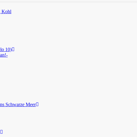
lo 10)
an!-
ans Schwarze Meer