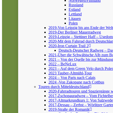
Norwegen/Finnland
Russland
Estland
Lettland
Litauen
Polen
2019-Von Leipzig bis ans Ende der Welt
2019-Der Berliner Mauerradweg
2019-Leipzig – Stettiner Haff – Usedom
2020-Mit dem Fahrrad durch Deutschlan
2020-Iron Curtain Trail 2
Deutsch-Deutscher Radweg – Da
2021-Über die Schwäbische Alb zum 
2021 – Von der Quelle bis zur Mündung
2022 – BeNeLux
2023 – Auf dem Green Velo durch Pole
2023 Tauber-Altmühl-Tour
2024 – Von Paris nach Calais
2024 -Von Zakopane nach Cottbus
Touren durch Mitteldeutschland
2020-Fahrradtouren und Spaziergänge 
2017-Zschopauradweg – Vom Fichtelber
2017-Altmarkrundkurs 1: Von Salzwedel
2017-Dessau – Zerbst – Wörlitzer Garte
2019-Straße der Romanik