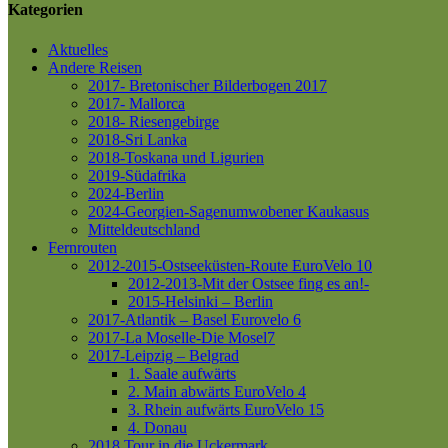
Kategorien
Aktuelles
Andere Reisen
2017- Bretonischer Bilderbogen 2017
2017- Mallorca
2018- Riesengebirge
2018-Sri Lanka
2018-Toskana und Ligurien
2019-Südafrika
2024-Berlin
2024-Georgien-Sagenumwobener Kaukasus
Mitteldeutschland
Fernrouten
2012-2015-Ostseeküsten-Route
EuroVelo 10
2012-2013-Mit der Ostsee fing es an!-
2015-Helsinki – Berlin
2017-Atlantik – Basel
Eurovelo 6
2017-La Moselle-Die Mosel7
2017-Leipzig – Belgrad
1. Saale aufwärts
2. Main abwärts
EuroVelo 4
3. Rhein aufwärts
EuroVelo 15
4. Donau
2018 Tour in die Uckermark