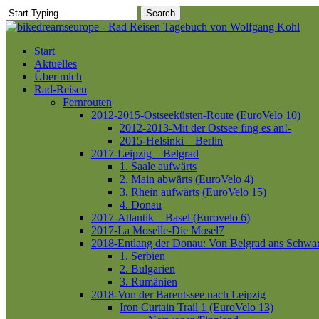
Skip
Search
to
Close
main
Search
content
Menu
Start
Aktuelles
Über mich
Rad-Reisen
Fernrouten
2012-2015-Ostseeküsten-Route (EuroVelo 10)
2012-2013-Mit der Ostsee fing es an!-
2015-Helsinki – Berlin
2017-Leipzig – Belgrad
1. Saale aufwärts
2. Main abwärts (EuroVelo 4)
3. Rhein aufwärts (EuroVelo 15)
4. Donau
2017-Atlantik – Basel (Eurovelo 6)
2017-La Moselle-Die Mosel7
2018-Entlang der Donau: Von Belgrad ans Schwa
1. Serbien
2. Bulgarien
3. Rumänien
2018-Von der Barentssee nach Leipzig
Iron Curtain Trail 1 (EuroVelo 13)