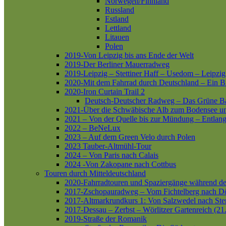
Norwegen/Finnland
Russland
Estland
Lettland
Litauen
Polen
2019-Von Leipzig bis ans Ende der Welt
2019-Der Berliner Mauerradweg
2019-Leipzig – Stettiner Haff – Usedom – Leipzig
2020-Mit dem Fahrrad durch Deutschland – Ein B
2020-Iron Curtain Trail 2
Deutsch-Deutscher Radweg – Das Grüne B
2021-Über die Schwäbische Alb zum Bodensee 
2021 – Von der Quelle bis zur Mündung – Entlang
2022 – BeNeLux
2023 – Auf dem Green Velo durch Polen
2023 Tauber-Altmühl-Tour
2024 – Von Paris nach Calais
2024 -Von Zakopane nach Cottbus
Touren durch Mitteldeutschland
2020-Fahrradtouren und Spaziergänge während d
2017-Zschopauradweg – Vom Fichtelberg nach Dö
2017-Altmarkrundkurs 1: Von Salzwedel nach Ste
2017-Dessau – Zerbst – Wörlitzer Gartenreich (21
2019-Straße der Romanik