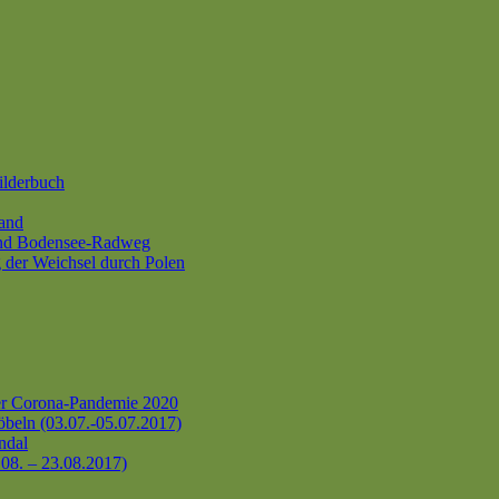
ilderbuch
and
und Bodensee-Radweg
 der Weichsel durch Polen
er Corona-Pandemie 2020
beln (03.07.-05.07.2017)
ndal
.08. – 23.08.2017)