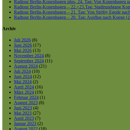
Radtour Berlin-Kopenhagen plus- 24. Tag: Von Kopenhagen nac
Radtour Berlin-Kopenhagen – 22.+23.Tag: Stadtrundgang Kop
Radtour Berlin-Kopenhagen – 21. Tag: Von Ströby Egede nac
Radtour Berlin-Kopenhagen – 20. Tag: Ausflug nach Koege (2
Archiv
Juli 2026
(8)
Juni 2026
(17)
Mai 2026
(13)
November 2024
(8)
September 2024
(11)
August 2024
(21)
Juli 2024
(10)
Juni 2024
(12)
Mai 2024
(2)
April 2024
(16)
März 2024
(19)
Februar 2024
(1)
August 2023
(8)
Juni 2023
(4)
Mai 2023
(27)
April 2023
(7)
Januar 2023
(2)
August 2022
(18)