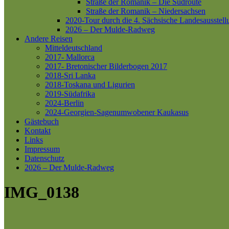
Straße der Romanik – Die Südroute
Straße der Romanik – Niedersachsen
2020-Tour durch die 4. Sächsische Landesausstell
2026 – Der Mulde-Radweg
Andere Reisen
Mitteldeutschland
2017- Mallorca
2017- Bretonischer Bilderbogen 2017
2018-Sri Lanka
2018-Toskana und Ligurien
2019-Südafrika
2024-Berlin
2024-Georgien-Sagenumwobener Kaukasus
Gästebuch
Kontakt
Links
Impressum
Datenschutz
2026 – Der Mulde-Radweg
IMG_0138