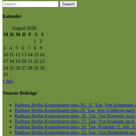
Search
Kalender
August 2026
M
D
M
D
F
S
S
1
2
3
4
5
6
7
8
9
10
11
12
13
14
15
16
17
18
19
20
21
22
23
24
25
26
27
28
29
30
31
« Juli
Neueste Beiträge
Radtour Berlin-Kopenhagen plus-30.-32. Tag: Von Kragenaes üb
Radtour Berlin-Kopenhagen plus-29. Tag: Von Guldborg nach K
Radtour Berlin-Kopenhagen plus- 28. Tag: Von Rönnede nach G
Radtour Berlin-Kopenhagen plus- 27. Tag: Von Roskilde nach 
Radtour Berlin-Kopenhagen plus- 26. Tag: Roskilde (3. Juli. 2
Radtour Berlin-Kopenhagen plus- 25. Tag: Von Helsingoer nach