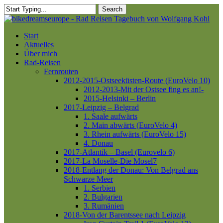
Skip
Search
to
Close
main
Search
content
Menu
Start
Aktuelles
Über mich
Rad-Reisen
Fernrouten
2012-2015-Ostseeküsten-Route (EuroVelo 10)
2012-2013-Mit der Ostsee fing es an!-
2015-Helsinki – Berlin
2017-Leipzig – Belgrad
1. Saale aufwärts
2. Main abwärts (EuroVelo 4)
3. Rhein aufwärts (EuroVelo 15)
4. Donau
2017-Atlantik – Basel (Eurovelo 6)
2017-La Moselle-Die Mosel7
2018-Entlang der Donau: Von Belgrad ans
Schwarze Meer
1. Serbien
2. Bulgarien
3. Rumänien
2018-Von der Barentssee nach Leipzig