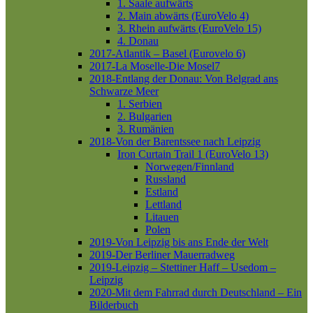
1. Saale aufwärts
2. Main abwärts (EuroVelo 4)
3. Rhein aufwärts (EuroVelo 15)
4. Donau
2017-Atlantik – Basel (Eurovelo 6)
2017-La Moselle-Die Mosel7
2018-Entlang der Donau: Von Belgrad ans
Schwarze Meer
1. Serbien
2. Bulgarien
3. Rumänien
2018-Von der Barentssee nach Leipzig
Iron Curtain Trail 1 (EuroVelo 13)
Norwegen/Finnland
Russland
Estland
Lettland
Litauen
Polen
2019-Von Leipzig bis ans Ende der Welt
2019-Der Berliner Mauerradweg
2019-Leipzig – Stettiner Haff – Usedom –
Leipzig
2020-Mit dem Fahrrad durch Deutschland – Ein
Bilderbuch