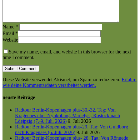
Name
*
Email
*
Website
Save my name, email, and website in this browser for the next
time I comment.
Diese Website verwendet Akismet, um Spam zu reduzieren.
Erfahre,
wie deine Kommentardaten verarbeitet werden.
neuste Beiträge
Radtour Berlin-Kopenhagen plus-30.-32. Tag: Von
Kragenaes über Nynköbing, Marielyst, Rostock nach
Ldeipzig (7.-9. Juli. 2026)
9. Juli 2026
Radtour Berlin-Kopenhagen plus-29. Tag: Von Guldborg
nach Kragenaes (6. Juli. 2026)
9. Juli 2026
Radtour Berlin-Kopenhagen plus- 28. Tag: Von Rönnede