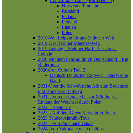
Iron Curtain Trail 1 (EuroVelo 13)
Norwegen/Finnland
Russland
Estland
Lettland
Litauen
Polen
2019-Von Leipzig bis ans Ende der Welt
2019-Der Berliner Mauerradweg
2019-Leipzig – Stettiner Haff – Usedom –
Leipzig
2020-Mit dem Fahrrad durch Deutschland – Ein
Bilderbuch
2020-Iron Curtain Trail 2
Deutsch-Deutscher Radweg – Das Grüne
Band
2021-Über die Schwäbische Alb zum Bodensee
und Bodensee-Radweg
2021 – Von der Quelle bis zur Mündung –
Entlang der Weichsel durch Polen
2022 – BeNeLux
2023 – Auf dem Green Velo durch Polen
2023 Tauber-Altmühl-Tour
2024 – Von Paris nach Calais
2024 -Von Zakopane nach Cottbus