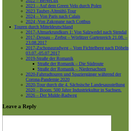
2022 – BeNeLux
2023 – Auf dem Green Velo durch Polen
2023 Tauber-Altmühl-Tour
2024 – Von Paris nach Calais
2024 -Von Zakopane nach Cottbus
Touren durch Mitteldeutschland
2017-Altmarkrundkurs 1: Von Salzwedel nach Stendal
2017-Dessau – Zerbst – Wörlitzer Gartenreich
21.08. –
23.08.2017
2017-Zschopauradweg – Vom Fichtelberg nach Döbeln
03.07.-05.07.2017
2019-Straße der Romanik
Straße der Romanik – Die Südroute
Straße der Romanik – Niedersachsen
2020-Fahrradtouren und Spaziergänge während der
Corona-Pandemie 2020
2020-Tour durch die 4. Sächsische Landesausstellung
2020 – Boom. 500 Jahre Industriekultur in Sachsen.
2026 – Der Mulde-Radweg
Leave a Reply