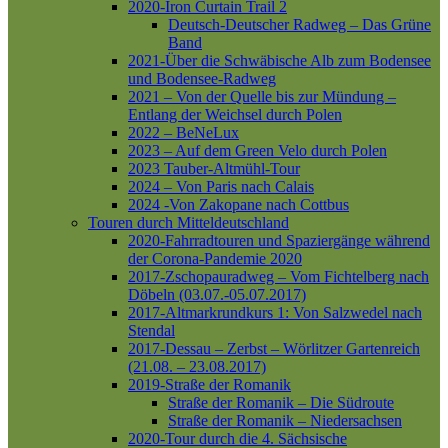
2020-Iron Curtain Trail 2
Deutsch-Deutscher Radweg – Das Grüne
Band
2021-Über die Schwäbische Alb zum Bodensee
und Bodensee-Radweg
2021 – Von der Quelle bis zur Mündung –
Entlang der Weichsel durch Polen
2022 – BeNeLux
2023 – Auf dem Green Velo durch Polen
2023 Tauber-Altmühl-Tour
2024 – Von Paris nach Calais
2024 -Von Zakopane nach Cottbus
Touren durch Mitteldeutschland
2020-Fahrradtouren und Spaziergänge während
der Corona-Pandemie 2020
2017-Zschopauradweg – Vom Fichtelberg nach
Döbeln (03.07.-05.07.2017)
2017-Altmarkrundkurs 1: Von Salzwedel nach
Stendal
2017-Dessau – Zerbst – Wörlitzer Gartenreich
(21.08. – 23.08.2017)
2019-Straße der Romanik
Straße der Romanik – Die Südroute
Straße der Romanik – Niedersachsen
2020-Tour durch die 4. Sächsische