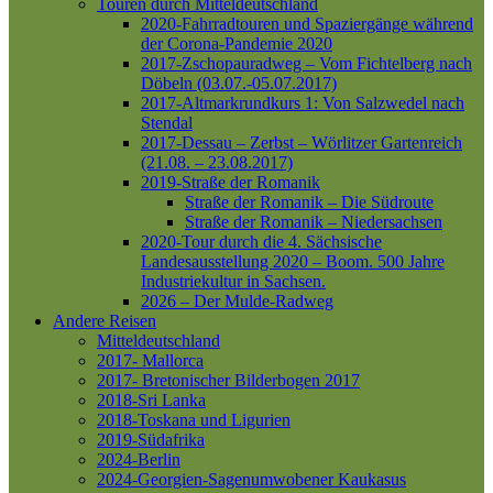
Touren durch Mitteldeutschland
2020-Fahrradtouren und Spaziergänge während
der Corona-Pandemie 2020
2017-Zschopauradweg – Vom Fichtelberg nach
Döbeln (03.07.-05.07.2017)
2017-Altmarkrundkurs 1: Von Salzwedel nach
Stendal
2017-Dessau – Zerbst – Wörlitzer Gartenreich
(21.08. – 23.08.2017)
2019-Straße der Romanik
Straße der Romanik – Die Südroute
Straße der Romanik – Niedersachsen
2020-Tour durch die 4. Sächsische
Landesausstellung 2020 – Boom. 500 Jahre
Industriekultur in Sachsen.
2026 – Der Mulde-Radweg
Andere Reisen
Mitteldeutschland
2017- Mallorca
2017- Bretonischer Bilderbogen 2017
2018-Sri Lanka
2018-Toskana und Ligurien
2019-Südafrika
2024-Berlin
2024-Georgien-Sagenumwobener Kaukasus