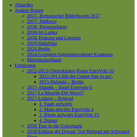
Aktuelles
Andere Reisen
2017- Bretonischer Bilderbogen 2017
2017- Mallorca
2018- Riesengebirge
2018-Sri Lanka
2018-Toskana und Ligurien
2019-Südafrika
2024-Berlin
2024-Georgien-Sagenumwobener Kaukasus
Mitteldeutschland
Fernrouten
2012-2015-Ostseeküsten-Route
EuroVelo 10
2012-2013-Mit der Ostsee fing es an!-
2015-Helsinki – Berlin
2017-Atlantik – Basel
Eurovelo 6
2017-La Moselle-Die Mosel7
2017-Leipzig – Belgrad
1. Saale aufwärts
2. Main abwärts
EuroVelo 4
3. Rhein aufwärts
EuroVelo 15
4. Donau
2018 Tour in die Uckermark
2018-Entlang der Donau: Von Belgrad ans Schwarze
Meer