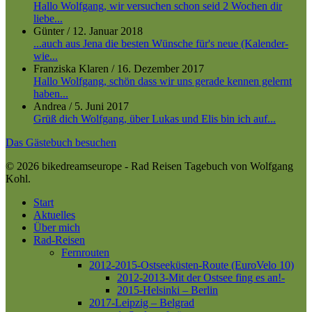
Hallo Wolfgang, wir versuchen schon seid 2 Wochen dir
liebe...
Günter
/
12. Januar 2018
...auch aus Jena die besten Wünsche für's neue (Kalender-
wie...
Franziska Klaren
/
16. Dezember 2017
Hallo Wolfgang, schön dass wir uns gerade kennen gelernt
haben...
Andrea
/
5. Juni 2017
Grüß dich Wolfgang, über Lukas und Elis bin ich auf...
Das Gästebuch besuchen
© 2026 bikedreamseurope - Rad Reisen Tagebuch von Wolfgang
Kohl.
Close
Start
Menu
Aktuelles
Über mich
Rad-Reisen
Fernrouten
2012-2015-Ostseeküsten-Route (EuroVelo 10)
2012-2013-Mit der Ostsee fing es an!-
2015-Helsinki – Berlin
2017-Leipzig – Belgrad