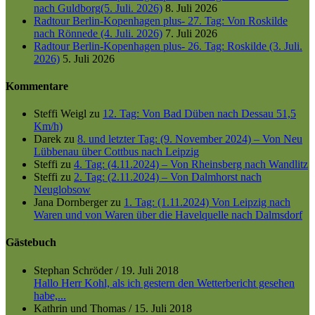
nach Guldborg(5. Juli. 2026)
8. Juli 2026
Radtour Berlin-Kopenhagen plus- 27. Tag: Von Roskilde
nach Rönnede (4. Juli. 2026)
7. Juli 2026
Radtour Berlin-Kopenhagen plus- 26. Tag: Roskilde (3. Juli.
2026)
5. Juli 2026
Kommentare
Steffi Weigl
zu
12. Tag: Von Bad Düben nach Dessau 51,5
Km/h)
Darek
zu
8. und letzter Tag: (9. November 2024) – Von Neu
Lübbenau über Cottbus nach Leipzig
Steffi
zu
4. Tag: (4.11.2024) – Von Rheinsberg nach Wandlitz
Steffi
zu
2. Tag: (2.11.2024) – Von Dalmhorst nach
Neuglobsow
Jana Dornberger
zu
1. Tag: (1.11.2024) Von Leipzig nach
Waren und von Waren über die Havelquelle nach Dalmsdorf
Gästebuch
Stephan Schröder
/
19. Juli 2018
Hallo Herr Kohl, als ich gestern den Wetterbericht gesehen
habe,...
Kathrin und Thomas
/
15. Juli 2018