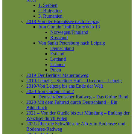
1. Serbien
2. Bulgarien
3. Rumänien
2018-Von der Barentssee nach Leipzig
Iron Curtain Trail 1
EuroVelo 13
Norwegen/Finnland
Russland
Von Sankt Petersburg nach Leipzig
Deutschland
Estland
Lettland
Litauen
Polen
2019-Der Berliner Mauerradweg
2019-Leipzig – Stettiner Haff – Usedom – Leipzig
2019-Von Leipzig bis ans Ende der Welt
2020-Iron Curtain Trail 2
Deutsch-Deutscher Radweg – Das Grüne Band
2020-Mit dem Fahrrad durch Deutschland – Ein
Bilderbuch
2021 – Von der Quelle bis zur Mündung – Entlang der
Weichsel durch Polen
2021-Über die Schwäbische Alb zum Bodensee und
Bodensee-Radweg