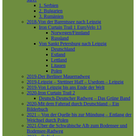
1. Serbien
2. Bulgarien
3. Rumänien
2018-Von der Barentssee nach Leipzig
Iron Curtain Trail 1
EuroVelo 13
Norwegen/Finnland
Russland
Von Sankt Petersburg nach Leipzig
Deutschland
Estland
Lettland
Litauen
Polen
2019-Der Berliner Mauerradweg
2019-Leipzig – Stettiner Haff – Usedom – Leipzig
2019-Von Leipzig bis ans Ende der Welt
2020-Iron Curtain Trail 2
Deutsch-Deutscher Radweg – Das Grüne Band
2020-Mit dem Fahrrad durch Deutschland – Ein
Bilderbuch
2021 – Von der Quelle bis zur Mündung – Entlang der
Weichsel durch Polen
2021-Über die Schwäbische Alb zum Bodensee und
Bodensee-Radweg