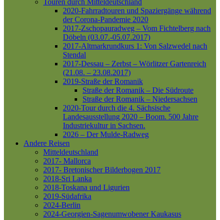
Touren durch Mitteldeutschland
2020-Fahrradtouren und Spaziergänge während
der Corona-Pandemie 2020
2017-Zschopauradweg – Vom Fichtelberg nach
Döbeln (03.07.-05.07.2017)
2017-Altmarkrundkurs 1: Von Salzwedel nach
Stendal
2017-Dessau – Zerbst – Wörlitzer Gartenreich
(21.08. – 23.08.2017)
2019-Straße der Romanik
Straße der Romanik – Die Südroute
Straße der Romanik – Niedersachsen
2020-Tour durch die 4. Sächsische
Landesausstellung 2020 – Boom. 500 Jahre
Industriekultur in Sachsen.
2026 – Der Mulde-Radweg
Andere Reisen
Mitteldeutschland
2017- Mallorca
2017- Bretonischer Bilderbogen 2017
2018-Sri Lanka
2018-Toskana und Ligurien
2019-Südafrika
2024-Berlin
2024-Georgien-Sagenumwobener Kaukasus