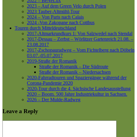
2022 – BeNeLux
2023 – Auf dem Green Velo durch Polen
2023 Tauber-Altmühl-Tour
2024 – Von Paris nach Calais
2024 -Von Zakopane nach Cottbus
Touren durch Mitteldeutschland
2017-Altmarkrundkurs 1: Von Salzwedel nach Stendal
2017-Dessau – Zerbst – Wörlitzer Gartenreich
21.08. –
23.08.2017
2017-Zschopauradweg – Vom Fichtelberg nach Döbeln
03.07.-05.07.2017
2019-Straße der Romanik
Straße der Romanik – Die Südroute
Straße der Romanik – Niedersachsen
2020-Fahrradtouren und Spaziergänge während der
Corona-Pandemie 2020
2020-Tour durch die 4. Sächsische Landesausstellung
2020 – Boom. 500 Jahre Industriekultur in Sachsen.
2026 – Der Mulde-Radweg
Leave a Reply