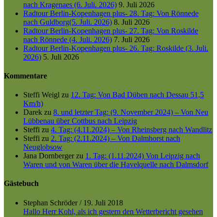
nach Kragenaes (6. Juli. 2026)
9. Juli 2026
Radtour Berlin-Kopenhagen plus- 28. Tag: Von Rönnede
nach Guldborg(5. Juli. 2026)
8. Juli 2026
Radtour Berlin-Kopenhagen plus- 27. Tag: Von Roskilde
nach Rönnede (4. Juli. 2026)
7. Juli 2026
Radtour Berlin-Kopenhagen plus- 26. Tag: Roskilde (3. Juli.
2026)
5. Juli 2026
Kommentare
Steffi Weigl
zu
12. Tag: Von Bad Düben nach Dessau 51,5
Km/h)
Darek
zu
8. und letzter Tag: (9. November 2024) – Von Neu
Lübbenau über Cottbus nach Leipzig
Steffi
zu
4. Tag: (4.11.2024) – Von Rheinsberg nach Wandlitz
Steffi
zu
2. Tag: (2.11.2024) – Von Dalmhorst nach
Neuglobsow
Jana Dornberger
zu
1. Tag: (1.11.2024) Von Leipzig nach
Waren und von Waren über die Havelquelle nach Dalmsdorf
Gästebuch
Stephan Schröder
/
19. Juli 2018
Hallo Herr Kohl, als ich gestern den Wetterbericht gesehen