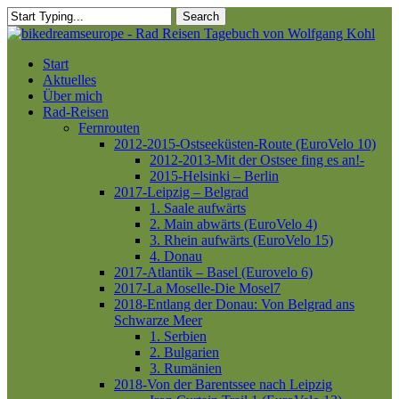
Skip
Search
to
Close
main
Search
content
Menu
Start
Aktuelles
Über mich
Rad-Reisen
Fernrouten
2012-2015-Ostseeküsten-Route (EuroVelo 10)
2012-2013-Mit der Ostsee fing es an!-
2015-Helsinki – Berlin
2017-Leipzig – Belgrad
1. Saale aufwärts
2. Main abwärts (EuroVelo 4)
3. Rhein aufwärts (EuroVelo 15)
4. Donau
2017-Atlantik – Basel (Eurovelo 6)
2017-La Moselle-Die Mosel7
2018-Entlang der Donau: Von Belgrad ans
Schwarze Meer
1. Serbien
2. Bulgarien
3. Rumänien
2018-Von der Barentssee nach Leipzig