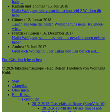
habe,...
Kathrin und Thomas
/
15. Juli 2018
Hallo Wolfgang, wir versuchen schon seid 2 Wochen dir
liebe...
Günter
/
12. Januar 2018
...auch aus Jena die besten Wünsche für's neue (Kalender-
wie...
Franziska Klaren
/
16. Dezember 2017
Hallo Wolfgang, schön dass wir uns gerade kennen gelernt
haben...
Andrea
/
5. Juni 2017
Grüß dich Wolfgang, über Lukas und Elis bin ich auf...
Das Gästebuch besuchen
© 2026 bikedreamseurope - Rad Reisen Tagebuch von Wolfgang
Kohl.
Close
Start
Menu
Aktuelles
Über mich
Rad-Reisen
Fernrouten
2012-2015-Ostseeküsten-Route (EuroVelo 10)
2012-2013-Mit der Ostsee fing es an!-