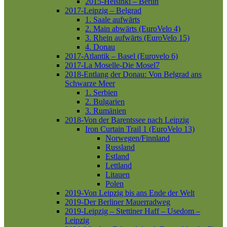
2015-Helsinki – Berlin
2017-Leipzig – Belgrad
1. Saale aufwärts
2. Main abwärts (EuroVelo 4)
3. Rhein aufwärts (EuroVelo 15)
4. Donau
2017-Atlantik – Basel (Eurovelo 6)
2017-La Moselle-Die Mosel7
2018-Entlang der Donau: Von Belgrad ans
Schwarze Meer
1. Serbien
2. Bulgarien
3. Rumänien
2018-Von der Barentssee nach Leipzig
Iron Curtain Trail 1 (EuroVelo 13)
Norwegen/Finnland
Russland
Estland
Lettland
Litauen
Polen
2019-Von Leipzig bis ans Ende der Welt
2019-Der Berliner Mauerradweg
2019-Leipzig – Stettiner Haff – Usedom –
Leipzig