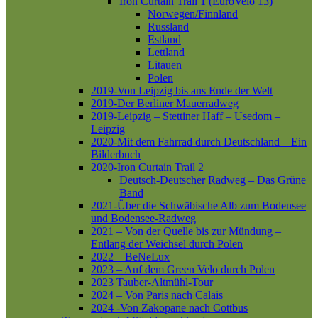
Iron Curtain Trail 1 (EuroVelo 13)
Norwegen/Finnland
Russland
Estland
Lettland
Litauen
Polen
2019-Von Leipzig bis ans Ende der Welt
2019-Der Berliner Mauerradweg
2019-Leipzig – Stettiner Haff – Usedom –
Leipzig
2020-Mit dem Fahrrad durch Deutschland – Ein
Bilderbuch
2020-Iron Curtain Trail 2
Deutsch-Deutscher Radweg – Das Grüne
Band
2021-Über die Schwäbische Alb zum Bodensee
und Bodensee-Radweg
2021 – Von der Quelle bis zur Mündung –
Entlang der Weichsel durch Polen
2022 – BeNeLux
2023 – Auf dem Green Velo durch Polen
2023 Tauber-Altmühl-Tour
2024 – Von Paris nach Calais
2024 -Von Zakopane nach Cottbus