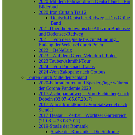
2020-Mit dem Fahrrad durch Deutschland – Ein
Bilderbuch
2020-Iron Curtain Trail 2
Deutsch-Deutscher Radweg – Das Grüne
Band
2021-Über die Schwäbische Alb zum Bodensee
und Bodensee-Radweg
2021 – Von der Quelle bis zur Mündung –
Entlang der Weichsel durch Polen
2022 – BeNeLux
2023 – Auf dem Green Velo durch Polen
2023 Tauber-Altmühl-Tour
2024 – Von Paris nach Calais
2024 -Von Zakopane nach Cottbus
Touren durch Mitteldeutschland
2020-Fahrradtouren und Spaziergänge während
der Corona-Pandemie 2020
2017-Zschopauradweg – Vom Fichtelberg nach
Döbeln (03.07.-05.07.2017)
2017-Altmarkrundkurs 1: Von Salzwedel nach
Stendal
2017-Dessau – Zerbst – Wörlitzer Gartenreich
(21.08. – 23.08.2017)
2019-Straße der Romanik
Straße der Romanik – Die Südroute