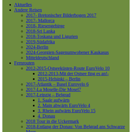
Aktuelles
Andere Reisen
2017- Bretonischer Bilderbogen 2017
2017- Mallorca
2018- Riesengebirge
2018-Sri Lanka
2018-Toskana und Ligurien
2019-Südafrika
2024-Berlin
2024-Georgien-Sagenumwobener Kaukasus
Mitteldeutschland
Fernrouten
2012-2015-Ostseeküsten-Route
EuroVelo 10
2012-2013-Mit der Ostsee fing es an!-
2015-Helsinki – Berlin
2017-Atlantik – Basel
Eurovelo 6
2017-La Moselle-Die Mosel7
2017-Leipzig – Belgrad
1. Saale aufwärts
2. Main abwärts
EuroVelo 4
3. Rhein aufwärts
EuroVelo 15
4. Donau
2018 Tour in die Uckermark
2018-Entlang der Donau: Von Belgrad ans Schwarze
Meer