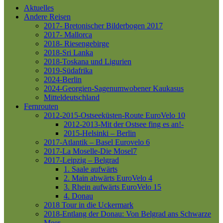
Aktuelles
Andere Reisen
2017- Bretonischer Bilderbogen 2017
2017- Mallorca
2018- Riesengebirge
2018-Sri Lanka
2018-Toskana und Ligurien
2019-Südafrika
2024-Berlin
2024-Georgien-Sagenumwobener Kaukasus
Mitteldeutschland
Fernrouten
2012-2015-Ostseeküsten-Route
EuroVelo 10
2012-2013-Mit der Ostsee fing es an!-
2015-Helsinki – Berlin
2017-Atlantik – Basel
Eurovelo 6
2017-La Moselle-Die Mosel7
2017-Leipzig – Belgrad
1. Saale aufwärts
2. Main abwärts
EuroVelo 4
3. Rhein aufwärts
EuroVelo 15
4. Donau
2018 Tour in die Uckermark
2018-Entlang der Donau: Von Belgrad ans Schwarze
Meer