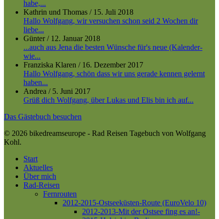
habe,...
Kathrin und Thomas
/
15. Juli 2018
Hallo Wolfgang, wir versuchen schon seid 2 Wochen dir
liebe...
Günter
/
12. Januar 2018
...auch aus Jena die besten Wünsche für's neue (Kalender-
wie...
Franziska Klaren
/
16. Dezember 2017
Hallo Wolfgang, schön dass wir uns gerade kennen gelernt
haben...
Andrea
/
5. Juni 2017
Grüß dich Wolfgang, über Lukas und Elis bin ich auf...
Das Gästebuch besuchen
© 2026 bikedreamseurope - Rad Reisen Tagebuch von Wolfgang
Kohl.
Close
Start
Menu
Aktuelles
Über mich
Rad-Reisen
Fernrouten
2012-2015-Ostseeküsten-Route (EuroVelo 10)
2012-2013-Mit der Ostsee fing es an!-