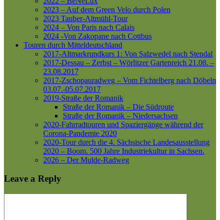
2022 – BeNeLux
2023 – Auf dem Green Velo durch Polen
2023 Tauber-Altmühl-Tour
2024 – Von Paris nach Calais
2024 -Von Zakopane nach Cottbus
Touren durch Mitteldeutschland
2017-Altmarkrundkurs 1: Von Salzwedel nach Stendal
2017-Dessau – Zerbst – Wörlitzer Gartenreich
21.08. –
23.08.2017
2017-Zschopauradweg – Vom Fichtelberg nach Döbeln
03.07.-05.07.2017
2019-Straße der Romanik
Straße der Romanik – Die Südroute
Straße der Romanik – Niedersachsen
2020-Fahrradtouren und Spaziergänge während der
Corona-Pandemie 2020
2020-Tour durch die 4. Sächsische Landesausstellung
2020 – Boom. 500 Jahre Industriekultur in Sachsen.
2026 – Der Mulde-Radweg
Leave a Reply