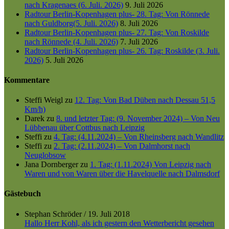
nach Kragenaes (6. Juli. 2026)
9. Juli 2026
Radtour Berlin-Kopenhagen plus- 28. Tag: Von Rönnede
nach Guldborg(5. Juli. 2026)
8. Juli 2026
Radtour Berlin-Kopenhagen plus- 27. Tag: Von Roskilde
nach Rönnede (4. Juli. 2026)
7. Juli 2026
Radtour Berlin-Kopenhagen plus- 26. Tag: Roskilde (3. Juli.
2026)
5. Juli 2026
Kommentare
Steffi Weigl
zu
12. Tag: Von Bad Düben nach Dessau 51,5
Km/h)
Darek
zu
8. und letzter Tag: (9. November 2024) – Von Neu
Lübbenau über Cottbus nach Leipzig
Steffi
zu
4. Tag: (4.11.2024) – Von Rheinsberg nach Wandlitz
Steffi
zu
2. Tag: (2.11.2024) – Von Dalmhorst nach
Neuglobsow
Jana Dornberger
zu
1. Tag: (1.11.2024) Von Leipzig nach
Waren und von Waren über die Havelquelle nach Dalmsdorf
Gästebuch
Stephan Schröder
/
19. Juli 2018
Hallo Herr Kohl, als ich gestern den Wetterbericht gesehen