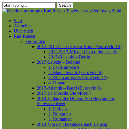
Skip
Search
to
Close
main
Search
content
Menu
Start
Aktuelles
Über mich
Rad-Reisen
Fernrouten
2012-2015-Ostseeküsten-Route (EuroVelo 10)
2012-2013-Mit der Ostsee fing es an!-
2015-Helsinki – Berlin
2017-Leipzig – Belgrad
1. Saale aufwärts
2. Main abwärts (EuroVelo 4)
3. Rhein aufwärts (EuroVelo 15)
4. Donau
2017-Atlantik – Basel (Eurovelo 6)
2017-La Moselle-Die Mosel7
2018-Entlang der Donau: Von Belgrad ans
Schwarze Meer
1. Serbien
2. Bulgarien
3. Rumänien
2018-Von der Barentssee nach Leipzig