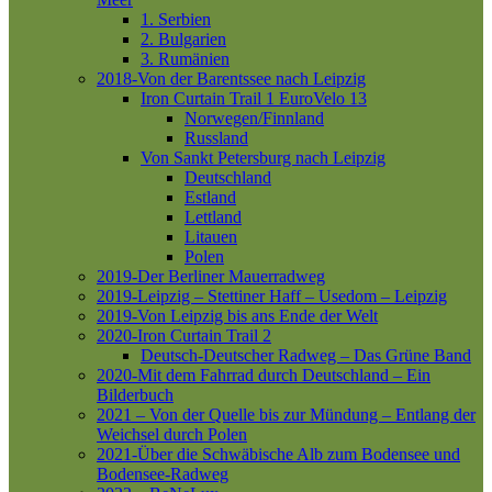
1. Serbien
2. Bulgarien
3. Rumänien
2018-Von der Barentssee nach Leipzig
Iron Curtain Trail 1
EuroVelo 13
Norwegen/Finnland
Russland
Von Sankt Petersburg nach Leipzig
Deutschland
Estland
Lettland
Litauen
Polen
2019-Der Berliner Mauerradweg
2019-Leipzig – Stettiner Haff – Usedom – Leipzig
2019-Von Leipzig bis ans Ende der Welt
2020-Iron Curtain Trail 2
Deutsch-Deutscher Radweg – Das Grüne Band
2020-Mit dem Fahrrad durch Deutschland – Ein
Bilderbuch
2021 – Von der Quelle bis zur Mündung – Entlang der
Weichsel durch Polen
2021-Über die Schwäbische Alb zum Bodensee und
Bodensee-Radweg