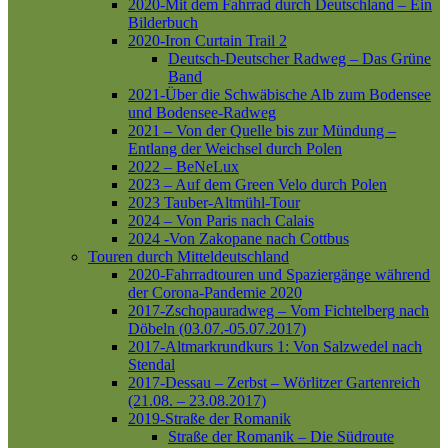
2020-Mit dem Fahrrad durch Deutschland – Ein
Bilderbuch
2020-Iron Curtain Trail 2
Deutsch-Deutscher Radweg – Das Grüne
Band
2021-Über die Schwäbische Alb zum Bodensee
und Bodensee-Radweg
2021 – Von der Quelle bis zur Mündung –
Entlang der Weichsel durch Polen
2022 – BeNeLux
2023 – Auf dem Green Velo durch Polen
2023 Tauber-Altmühl-Tour
2024 – Von Paris nach Calais
2024 -Von Zakopane nach Cottbus
Touren durch Mitteldeutschland
2020-Fahrradtouren und Spaziergänge während
der Corona-Pandemie 2020
2017-Zschopauradweg – Vom Fichtelberg nach
Döbeln (03.07.-05.07.2017)
2017-Altmarkrundkurs 1: Von Salzwedel nach
Stendal
2017-Dessau – Zerbst – Wörlitzer Gartenreich
(21.08. – 23.08.2017)
2019-Straße der Romanik
Straße der Romanik – Die Südroute