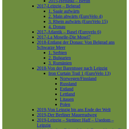
2015-Helsinki – Berlin
2017-Leipzig – Belgrad
1. Saale aufwärts
2. Main abwärts (EuroVelo 4)
3. Rhein aufwärts (EuroVelo 15)
4. Donau
2017-Atlantik – Basel (Eurovelo 6)
2017-La Moselle-Die Mosel7
2018-Entlang der Donau: Von Belgrad ans
Schwarze Meer
1. Serbien
2. Bulgarien
3. Rumänien
2018-Von der Barentssee nach Leipzig
Iron Curtain Trail 1 (EuroVelo 13)
Norwegen/Finnland
Russland
Estland
Lettland
Litauen
Polen
2019-Von Leipzig bis ans Ende der Welt
2019-Der Berliner Mauerradweg
2019-Leipzig – Stettiner Haff – Usedom –
Leipzig