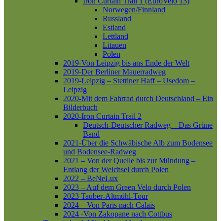
Iron Curtain Trail 1 (EuroVelo 13)
Norwegen/Finnland
Russland
Estland
Lettland
Litauen
Polen
2019-Von Leipzig bis ans Ende der Welt
2019-Der Berliner Mauerradweg
2019-Leipzig – Stettiner Haff – Usedom –
Leipzig
2020-Mit dem Fahrrad durch Deutschland – Ein
Bilderbuch
2020-Iron Curtain Trail 2
Deutsch-Deutscher Radweg – Das Grüne
Band
2021-Über die Schwäbische Alb zum Bodensee
und Bodensee-Radweg
2021 – Von der Quelle bis zur Mündung –
Entlang der Weichsel durch Polen
2022 – BeNeLux
2023 – Auf dem Green Velo durch Polen
2023 Tauber-Altmühl-Tour
2024 – Von Paris nach Calais
2024 -Von Zakopane nach Cottbus