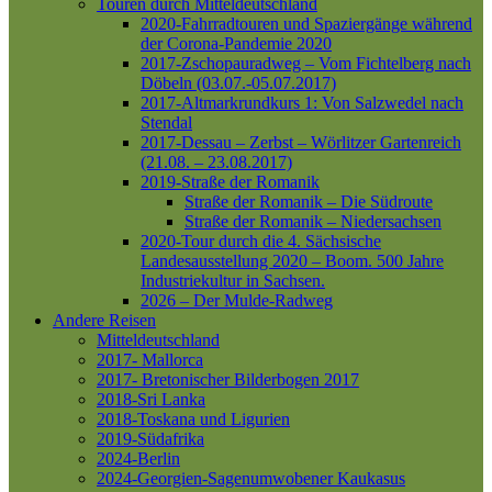
Touren durch Mitteldeutschland
2020-Fahrradtouren und Spaziergänge während
der Corona-Pandemie 2020
2017-Zschopauradweg – Vom Fichtelberg nach
Döbeln (03.07.-05.07.2017)
2017-Altmarkrundkurs 1: Von Salzwedel nach
Stendal
2017-Dessau – Zerbst – Wörlitzer Gartenreich
(21.08. – 23.08.2017)
2019-Straße der Romanik
Straße der Romanik – Die Südroute
Straße der Romanik – Niedersachsen
2020-Tour durch die 4. Sächsische
Landesausstellung 2020 – Boom. 500 Jahre
Industriekultur in Sachsen.
2026 – Der Mulde-Radweg
Andere Reisen
Mitteldeutschland
2017- Mallorca
2017- Bretonischer Bilderbogen 2017
2018-Sri Lanka
2018-Toskana und Ligurien
2019-Südafrika
2024-Berlin
2024-Georgien-Sagenumwobener Kaukasus