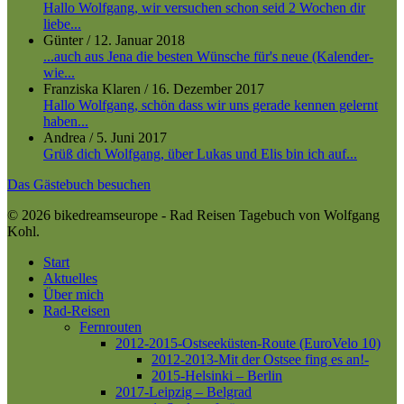
Hallo Wolfgang, wir versuchen schon seid 2 Wochen dir
liebe...
Günter
/
12. Januar 2018
...auch aus Jena die besten Wünsche für's neue (Kalender-
wie...
Franziska Klaren
/
16. Dezember 2017
Hallo Wolfgang, schön dass wir uns gerade kennen gelernt
haben...
Andrea
/
5. Juni 2017
Grüß dich Wolfgang, über Lukas und Elis bin ich auf...
Das Gästebuch besuchen
© 2026 bikedreamseurope - Rad Reisen Tagebuch von Wolfgang
Kohl.
Close
Start
Menu
Aktuelles
Über mich
Rad-Reisen
Fernrouten
2012-2015-Ostseeküsten-Route (EuroVelo 10)
2012-2013-Mit der Ostsee fing es an!-
2015-Helsinki – Berlin
2017-Leipzig – Belgrad