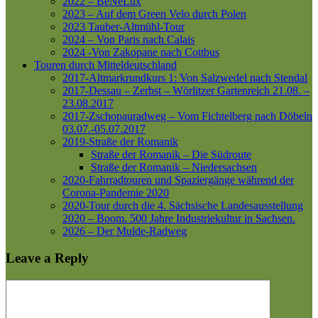
2022 – BeNeLux
2023 – Auf dem Green Velo durch Polen
2023 Tauber-Altmühl-Tour
2024 – Von Paris nach Calais
2024 -Von Zakopane nach Cottbus
Touren durch Mitteldeutschland
2017-Altmarkrundkurs 1: Von Salzwedel nach Stendal
2017-Dessau – Zerbst – Wörlitzer Gartenreich
21.08. –
23.08.2017
2017-Zschopauradweg – Vom Fichtelberg nach Döbeln
03.07.-05.07.2017
2019-Straße der Romanik
Straße der Romanik – Die Südroute
Straße der Romanik – Niedersachsen
2020-Fahrradtouren und Spaziergänge während der
Corona-Pandemie 2020
2020-Tour durch die 4. Sächsische Landesausstellung
2020 – Boom. 500 Jahre Industriekultur in Sachsen.
2026 – Der Mulde-Radweg
Leave a Reply