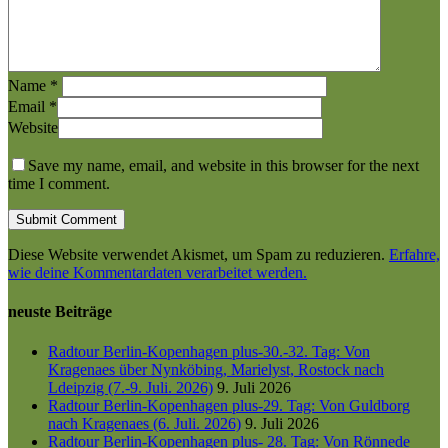
Name
*
Email
*
Website
Save my name, email, and website in this browser for the next
time I comment.
Diese Website verwendet Akismet, um Spam zu reduzieren.
Erfahre,
wie deine Kommentardaten verarbeitet werden.
neuste Beiträge
Radtour Berlin-Kopenhagen plus-30.-32. Tag: Von
Kragenaes über Nynköbing, Marielyst, Rostock nach
Ldeipzig (7.-9. Juli. 2026)
9. Juli 2026
Radtour Berlin-Kopenhagen plus-29. Tag: Von Guldborg
nach Kragenaes (6. Juli. 2026)
9. Juli 2026
Radtour Berlin-Kopenhagen plus- 28. Tag: Von Rönnede