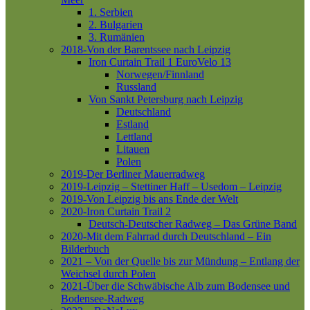
1. Serbien
2. Bulgarien
3. Rumänien
2018-Von der Barentssee nach Leipzig
Iron Curtain Trail 1
EuroVelo 13
Norwegen/Finnland
Russland
Von Sankt Petersburg nach Leipzig
Deutschland
Estland
Lettland
Litauen
Polen
2019-Der Berliner Mauerradweg
2019-Leipzig – Stettiner Haff – Usedom – Leipzig
2019-Von Leipzig bis ans Ende der Welt
2020-Iron Curtain Trail 2
Deutsch-Deutscher Radweg – Das Grüne Band
2020-Mit dem Fahrrad durch Deutschland – Ein
Bilderbuch
2021 – Von der Quelle bis zur Mündung – Entlang der
Weichsel durch Polen
2021-Über die Schwäbische Alb zum Bodensee und
Bodensee-Radweg