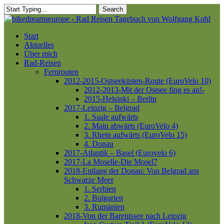
Skip
Search
to
Close
main
Search
content
Menu
Start
Aktuelles
Über mich
Rad-Reisen
Fernrouten
2012-2015-Ostseeküsten-Route (EuroVelo 10)
2012-2013-Mit der Ostsee fing es an!-
2015-Helsinki – Berlin
2017-Leipzig – Belgrad
1. Saale aufwärts
2. Main abwärts (EuroVelo 4)
3. Rhein aufwärts (EuroVelo 15)
4. Donau
2017-Atlantik – Basel (Eurovelo 6)
2017-La Moselle-Die Mosel7
2018-Entlang der Donau: Von Belgrad ans
Schwarze Meer
1. Serbien
2. Bulgarien
3. Rumänien
2018-Von der Barentssee nach Leipzig