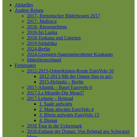
Aktuelles
Andere Reisen
2017- Bretonischer Bilderbogen 2017
2017- Mallorca
2018- Riesengebirge
2018-Sri Lanka
2018-Toskana und Ligurien
2019-Südafrika
2024-Berlin
2024-Georgien-Sagenumwobener Kaukasus
Mitteldeutschland
Fernrouten
2012-2015-Ostseeküsten-Route
EuroVelo 10
2012-2013-Mit der Ostsee fing es an!-
2015-Helsinki – Berlin
2017-Atlantik – Basel
Eurovelo 6
2017-La Moselle-Die Mosel7
2017-Leipzig – Belgrad
1. Saale aufwärts
2. Main abwärts
EuroVelo 4
3. Rhein aufwärts
EuroVelo 15
4. Donau
2018 Tour in die Uckermark
2018-Entlang der Donau: Von Belgrad ans Schwarze
Meer