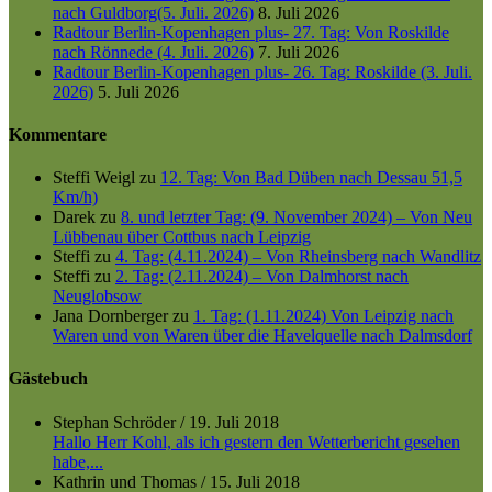
nach Guldborg(5. Juli. 2026)
8. Juli 2026
Radtour Berlin-Kopenhagen plus- 27. Tag: Von Roskilde
nach Rönnede (4. Juli. 2026)
7. Juli 2026
Radtour Berlin-Kopenhagen plus- 26. Tag: Roskilde (3. Juli.
2026)
5. Juli 2026
Kommentare
Steffi Weigl
zu
12. Tag: Von Bad Düben nach Dessau 51,5
Km/h)
Darek
zu
8. und letzter Tag: (9. November 2024) – Von Neu
Lübbenau über Cottbus nach Leipzig
Steffi
zu
4. Tag: (4.11.2024) – Von Rheinsberg nach Wandlitz
Steffi
zu
2. Tag: (2.11.2024) – Von Dalmhorst nach
Neuglobsow
Jana Dornberger
zu
1. Tag: (1.11.2024) Von Leipzig nach
Waren und von Waren über die Havelquelle nach Dalmsdorf
Gästebuch
Stephan Schröder
/
19. Juli 2018
Hallo Herr Kohl, als ich gestern den Wetterbericht gesehen
habe,...
Kathrin und Thomas
/
15. Juli 2018