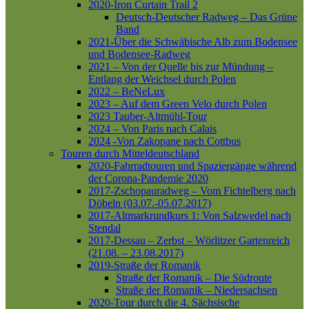
2020-Iron Curtain Trail 2
Deutsch-Deutscher Radweg – Das Grüne
Band
2021-Über die Schwäbische Alb zum Bodensee
und Bodensee-Radweg
2021 – Von der Quelle bis zur Mündung –
Entlang der Weichsel durch Polen
2022 – BeNeLux
2023 – Auf dem Green Velo durch Polen
2023 Tauber-Altmühl-Tour
2024 – Von Paris nach Calais
2024 -Von Zakopane nach Cottbus
Touren durch Mitteldeutschland
2020-Fahrradtouren und Spaziergänge während
der Corona-Pandemie 2020
2017-Zschopauradweg – Vom Fichtelberg nach
Döbeln (03.07.-05.07.2017)
2017-Altmarkrundkurs 1: Von Salzwedel nach
Stendal
2017-Dessau – Zerbst – Wörlitzer Gartenreich
(21.08. – 23.08.2017)
2019-Straße der Romanik
Straße der Romanik – Die Südroute
Straße der Romanik – Niedersachsen
2020-Tour durch die 4. Sächsische