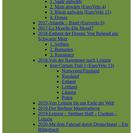
1. Saale aufwärts
2. Main abwärts (EuroVelo 4)
3. Rhein aufwärts (EuroVelo 15)
4. Donau
2017-Atlantik – Basel (Eurovelo 6)
2017-La Moselle-Die Mosel7
2018-Entlang der Donau: Von Belgrad ans
Schwarze Meer
1. Serbien
2. Bulgarien
3. Rumänien
2018-Von der Barentssee nach Leipzig
Iron Curtain Trail 1 (EuroVelo 13)
Norwegen/Finnland
Russland
Estland
Lettland
Litauen
Polen
2019-Von Leipzig bis ans Ende der Welt
2019-Der Berliner Mauerradweg
2019-Leipzig – Stettiner Haff – Usedom –
Leipzig
2020-Mit dem Fahrrad durch Deutschland – Ein
Bilderbuch