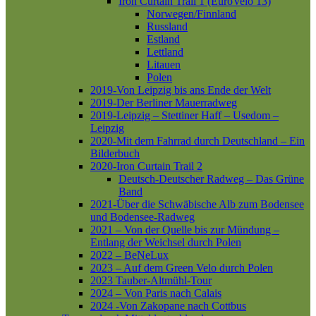
Iron Curtain Trail 1 (EuroVelo 13)
Norwegen/Finnland
Russland
Estland
Lettland
Litauen
Polen
2019-Von Leipzig bis ans Ende der Welt
2019-Der Berliner Mauerradweg
2019-Leipzig – Stettiner Haff – Usedom –
Leipzig
2020-Mit dem Fahrrad durch Deutschland – Ein
Bilderbuch
2020-Iron Curtain Trail 2
Deutsch-Deutscher Radweg – Das Grüne
Band
2021-Über die Schwäbische Alb zum Bodensee
und Bodensee-Radweg
2021 – Von der Quelle bis zur Mündung –
Entlang der Weichsel durch Polen
2022 – BeNeLux
2023 – Auf dem Green Velo durch Polen
2023 Tauber-Altmühl-Tour
2024 – Von Paris nach Calais
2024 -Von Zakopane nach Cottbus