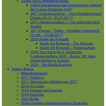
Touren durch Mitteldeutschland
2020-Fahrradtouren und Spaziergänge während
der Corona-Pandemie 2020
2017-Zschopauradweg – Vom Fichtelberg nach
Döbeln (03.07.-05.07.2017)
2017-Altmarkrundkurs 1: Von Salzwedel nach
Stendal
2017-Dessau – Zerbst – Wörlitzer Gartenreich
(21.08. – 23.08.2017)
2019-Straße der Romanik
Straße der Romanik – Die Südroute
Straße der Romanik – Niedersachsen
2020-Tour durch die 4. Sächsische
Landesausstellung 2020 – Boom. 500 Jahre
Industriekultur in Sachsen.
2026 – Der Mulde-Radweg
Andere Reisen
Mitteldeutschland
2017- Mallorca
2017- Bretonischer Bilderbogen 2017
2018-Sri Lanka
2018-Toskana und Ligurien
2019-Südafrika
2024-Berlin
2024-Georgien-Sagenumwobener Kaukasus