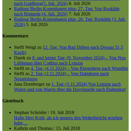
nach Guldborg(5. Juli. 2026)
8. Juli 2026
Radtour Berlin-Kopenhagen plus- 27. Tag: Von Roskilde
nach Rönnede (4. Juli. 2026)
7. Juli 2026
Radtour Berlin-Kopenhagen plus- 26. Tag: Roskilde (3. Juli.
2026)
5. Juli 2026
Kommentare
Steffi Weigl
zu
12. Tag: Von Bad Düben nach Dessau 51,5
Km/h)
Darek
zu
8. und letzter Tag: (9. November 2024) – Von Neu
Lübbenau über Cottbus nach Leipzig
Steffi
zu
4. Tag: (4.11.2024) – Von Rheinsberg nach Wandlitz
Steffi
zu
2. Tag: (2.11.2024) – Von Dalmhorst nach
Neuglobsow
Jana Dornberger
zu
1. Tag: (1.11.2024) Von Leipzig nach
Waren und von Waren über die Havelquelle nach Dalmsdorf
Gästebuch
Stephan Schröder
/
19. Juli 2018
Hallo Herr Kohl, als ich gestern den Wetterbericht gesehen
habe,...
Kathrin und Thomas
/
15. Juli 2018