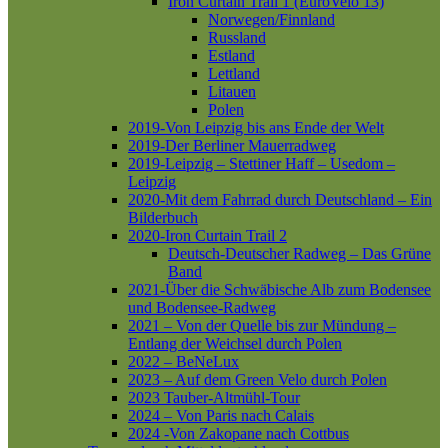
Iron Curtain Trail 1 (EuroVelo 13)
Norwegen/Finnland
Russland
Estland
Lettland
Litauen
Polen
2019-Von Leipzig bis ans Ende der Welt
2019-Der Berliner Mauerradweg
2019-Leipzig – Stettiner Haff – Usedom –
Leipzig
2020-Mit dem Fahrrad durch Deutschland – Ein
Bilderbuch
2020-Iron Curtain Trail 2
Deutsch-Deutscher Radweg – Das Grüne
Band
2021-Über die Schwäbische Alb zum Bodensee
und Bodensee-Radweg
2021 – Von der Quelle bis zur Mündung –
Entlang der Weichsel durch Polen
2022 – BeNeLux
2023 – Auf dem Green Velo durch Polen
2023 Tauber-Altmühl-Tour
2024 – Von Paris nach Calais
2024 -Von Zakopane nach Cottbus