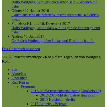
Hallo Wolfgang, wir versuchen schon seid 2 Wochen dir
liebe...
Günter
/
12. Januar 2018
...auch aus Jena die besten Wünsche für's neue (Kalender-
wie...
Franziska Klaren
/
16. Dezember 2017
Hallo Wolfgang, schön dass wir uns gerade kennen gelernt
haben...
Andrea
/
5. Juni 2017
Grüß dich Wolfgang, über Lukas und Elis bin ich auf...
Das Gästebuch besuchen
© 2026 bikedreamseurope - Rad Reisen Tagebuch von Wolfgang
Kohl.
Close
Start
Menu
Aktuelles
Über mich
Rad-Reisen
Fernrouten
2012-2015-Ostseeküsten-Route (EuroVelo 10)
2012-2013-Mit der Ostsee fing es an!-
2015-Helsinki – Berlin
2017-Leipzig – Belgrad