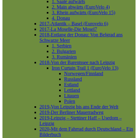
1. Saale aufwärts
2. Main abwärts (EuroVelo 4)
3. Rhein aufwärts (EuroVelo 15)
4. Donau
2017-Atlantik – Basel (Eurovelo 6)
2017-La Moselle-Die Mosel7
2018-Entlang der Donau: Von Belgrad ans
Schwarze Meer
1. Serbien
2. Bulgarien
3. Rumänien
2018-Von der Barentssee nach Leipzig
Iron Curtain Trail 1 (EuroVelo 13)
Norwegen/Finnland
Russland
Estland
Lettland
Litauen
Polen
2019-Von Leipzig bis ans Ende der Welt
2019-Der Berliner Mauerradweg
2019-Leipzig – Stettiner Haff – Usedom –
Leipzig
2020-Mit dem Fahrrad durch Deutschland – Ein
Bilderbuch