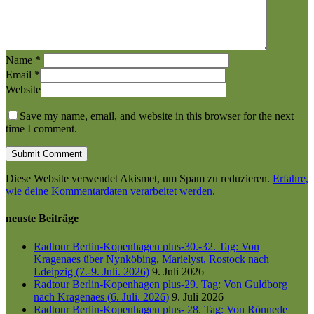
Name
*
Email
*
Website
Save my name, email, and website in this browser for the next
time I comment.
Diese Website verwendet Akismet, um Spam zu reduzieren.
Erfahre,
wie deine Kommentardaten verarbeitet werden.
neuste Beiträge
Radtour Berlin-Kopenhagen plus-30.-32. Tag: Von
Kragenaes über Nynköbing, Marielyst, Rostock nach
Ldeipzig (7.-9. Juli. 2026)
9. Juli 2026
Radtour Berlin-Kopenhagen plus-29. Tag: Von Guldborg
nach Kragenaes (6. Juli. 2026)
9. Juli 2026
Radtour Berlin-Kopenhagen plus- 28. Tag: Von Rönnede