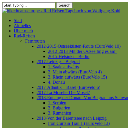
Skip
Search
to
Close
main
Search
content
Menu
Start
Aktuelles
Über mich
Rad-Reisen
Fernrouten
2012-2015-Ostseeküsten-Route (EuroVelo 10)
2012-2013-Mit der Ostsee fing es an!-
2015-Helsinki – Berlin
2017-Leipzig – Belgrad
1. Saale aufwärts
2. Main abwärts (EuroVelo 4)
3. Rhein aufwärts (EuroVelo 15)
4. Donau
2017-Atlantik – Basel (Eurovelo 6)
2017-La Moselle-Die Mosel7
2018-Entlang der Donau: Von Belgrad ans Schwa
1. Serbien
2. Bulgarien
3. Rumänien
2018-Von der Barentssee nach Leipzig
Iron Curtain Trail 1 (EuroVelo 13)