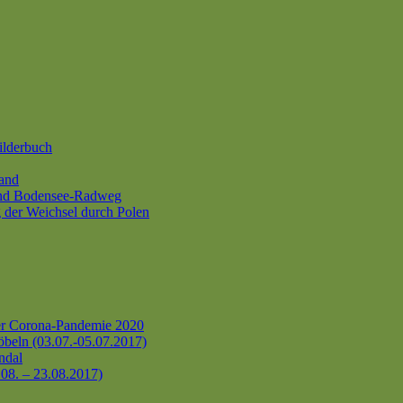
ilderbuch
and
und Bodensee-Radweg
 der Weichsel durch Polen
er Corona-Pandemie 2020
beln (03.07.-05.07.2017)
ndal
.08. – 23.08.2017)