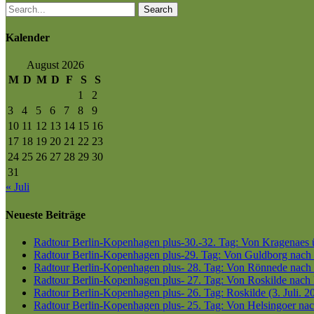
Search
Kalender
August 2026
M
D
M
D
F
S
S
1
2
3
4
5
6
7
8
9
10
11
12
13
14
15
16
17
18
19
20
21
22
23
24
25
26
27
28
29
30
31
« Juli
Neueste Beiträge
Radtour Berlin-Kopenhagen plus-30.-32. Tag: Von Kragenaes üb
Radtour Berlin-Kopenhagen plus-29. Tag: Von Guldborg nach K
Radtour Berlin-Kopenhagen plus- 28. Tag: Von Rönnede nach G
Radtour Berlin-Kopenhagen plus- 27. Tag: Von Roskilde nach 
Radtour Berlin-Kopenhagen plus- 26. Tag: Roskilde (3. Juli. 2
Radtour Berlin-Kopenhagen plus- 25. Tag: Von Helsingoer nach