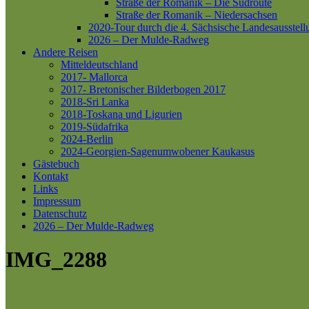
Straße der Romanik – Die Südroute
Straße der Romanik – Niedersachsen
2020-Tour durch die 4. Sächsische Landesausstell
2026 – Der Mulde-Radweg
Andere Reisen
Mitteldeutschland
2017- Mallorca
2017- Bretonischer Bilderbogen 2017
2018-Sri Lanka
2018-Toskana und Ligurien
2019-Südafrika
2024-Berlin
2024-Georgien-Sagenumwobener Kaukasus
Gästebuch
Kontakt
Links
Impressum
Datenschutz
2026 – Der Mulde-Radweg
IMG_2288