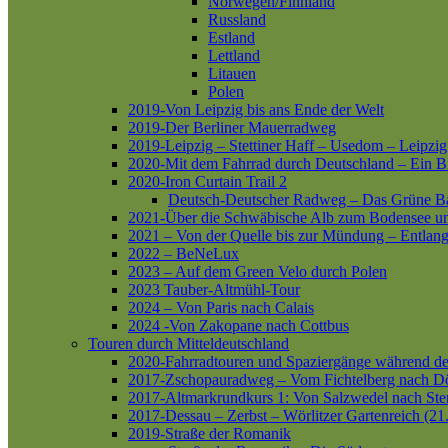
Norwegen/Finnland
Russland
Estland
Lettland
Litauen
Polen
2019-Von Leipzig bis ans Ende der Welt
2019-Der Berliner Mauerradweg
2019-Leipzig – Stettiner Haff – Usedom – Leipzig
2020-Mit dem Fahrrad durch Deutschland – Ein B
2020-Iron Curtain Trail 2
Deutsch-Deutscher Radweg – Das Grüne B
2021-Über die Schwäbische Alb zum Bodensee 
2021 – Von der Quelle bis zur Mündung – Entlang
2022 – BeNeLux
2023 – Auf dem Green Velo durch Polen
2023 Tauber-Altmühl-Tour
2024 – Von Paris nach Calais
2024 -Von Zakopane nach Cottbus
Touren durch Mitteldeutschland
2020-Fahrradtouren und Spaziergänge während d
2017-Zschopauradweg – Vom Fichtelberg nach Dö
2017-Altmarkrundkurs 1: Von Salzwedel nach Ste
2017-Dessau – Zerbst – Wörlitzer Gartenreich (21
2019-Straße der Romanik