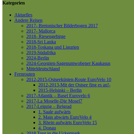
Kategorien
Aktuelles
Andere Reisen
2017- Bretonischer Bilderbogen 2017
2017- Mallorca
2018- Riesengebirge
2018-Sri Lanka
2018-Toskana und Ligurien
2019-Südafrika
2024-Berlin
2024-Georgien-Sagenumwobener Kaukasus
Mitteldeutschland
Fernrouten
2012-2015-Ostseeküsten-Route
EuroVelo 10
2012-2013-Mit der Ostsee fing es an!-
2015-Helsinki – Berlin
2017-Atlantik – Basel
Eurovelo 6
2017-La Moselle-Die Mosel7
2017-Leipzig – Belgrad
1. Saale aufwärts
2. Main abwärts
EuroVelo 4
3. Rhein aufwärts
EuroVelo 15
4. Donau
2018 Tour in die Uckermark