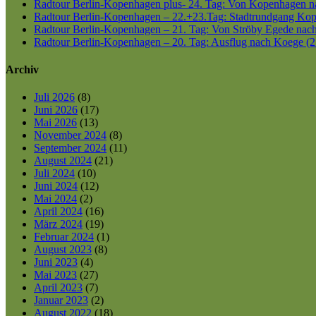
Radtour Berlin-Kopenhagen plus- 24. Tag: Von Kopenhagen nac
Radtour Berlin-Kopenhagen – 22.+23.Tag: Stadtrundgang Kop
Radtour Berlin-Kopenhagen – 21. Tag: Von Ströby Egede nac
Radtour Berlin-Kopenhagen – 20. Tag: Ausflug nach Koege (2
Archiv
Juli 2026
(8)
Juni 2026
(17)
Mai 2026
(13)
November 2024
(8)
September 2024
(11)
August 2024
(21)
Juli 2024
(10)
Juni 2024
(12)
Mai 2024
(2)
April 2024
(16)
März 2024
(19)
Februar 2024
(1)
August 2023
(8)
Juni 2023
(4)
Mai 2023
(27)
April 2023
(7)
Januar 2023
(2)
August 2022
(18)