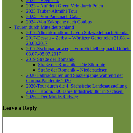
2022 – BeNeLux
2023 – Auf dem Green Velo durch Polen
2023 Tauber-Altmühl-Tour
2024 – Von Paris nach Calais
2024 -Von Zakopane nach Cottbus
Touren durch Mitteldeutschland
2017-Altmarkrundkurs 1: Von Salzwedel nach Stendal
2017-Dessau – Zerbst – Wörlitzer Gartenreich
21.08. –
23.08.2017
2017-Zschopauradweg – Vom Fichtelberg nach Döbeln
03.07.-05.07.2017
2019-Straße der Romanik
Straße der Romanik – Die Südroute
Straße der Romanik – Niedersachsen
2020-Fahrradtouren und Spaziergänge während der
Corona-Pandemie 2020
2020-Tour durch die 4. Sächsische Landesausstellung
2020 – Boom. 500 Jahre Industriekultur in Sachsen.
2026 – Der Mulde-Radweg
Leave a Reply