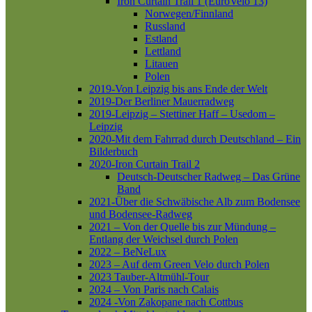
Iron Curtain Trail 1 (EuroVelo 13)
Norwegen/Finnland
Russland
Estland
Lettland
Litauen
Polen
2019-Von Leipzig bis ans Ende der Welt
2019-Der Berliner Mauerradweg
2019-Leipzig – Stettiner Haff – Usedom –
Leipzig
2020-Mit dem Fahrrad durch Deutschland – Ein
Bilderbuch
2020-Iron Curtain Trail 2
Deutsch-Deutscher Radweg – Das Grüne
Band
2021-Über die Schwäbische Alb zum Bodensee
und Bodensee-Radweg
2021 – Von der Quelle bis zur Mündung –
Entlang der Weichsel durch Polen
2022 – BeNeLux
2023 – Auf dem Green Velo durch Polen
2023 Tauber-Altmühl-Tour
2024 – Von Paris nach Calais
2024 -Von Zakopane nach Cottbus