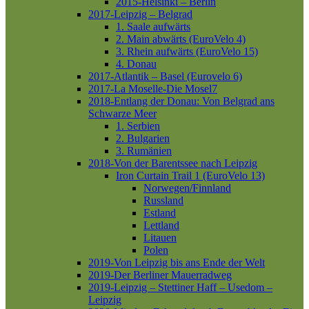
2015-Helsinki – Berlin
2017-Leipzig – Belgrad
1. Saale aufwärts
2. Main abwärts (EuroVelo 4)
3. Rhein aufwärts (EuroVelo 15)
4. Donau
2017-Atlantik – Basel (Eurovelo 6)
2017-La Moselle-Die Mosel7
2018-Entlang der Donau: Von Belgrad ans
Schwarze Meer
1. Serbien
2. Bulgarien
3. Rumänien
2018-Von der Barentssee nach Leipzig
Iron Curtain Trail 1 (EuroVelo 13)
Norwegen/Finnland
Russland
Estland
Lettland
Litauen
Polen
2019-Von Leipzig bis ans Ende der Welt
2019-Der Berliner Mauerradweg
2019-Leipzig – Stettiner Haff – Usedom –
Leipzig