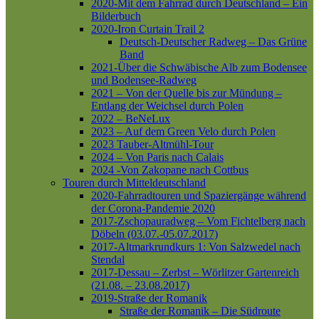
2020-Mit dem Fahrrad durch Deutschland – Ein
Bilderbuch
2020-Iron Curtain Trail 2
Deutsch-Deutscher Radweg – Das Grüne
Band
2021-Über die Schwäbische Alb zum Bodensee
und Bodensee-Radweg
2021 – Von der Quelle bis zur Mündung –
Entlang der Weichsel durch Polen
2022 – BeNeLux
2023 – Auf dem Green Velo durch Polen
2023 Tauber-Altmühl-Tour
2024 – Von Paris nach Calais
2024 -Von Zakopane nach Cottbus
Touren durch Mitteldeutschland
2020-Fahrradtouren und Spaziergänge während
der Corona-Pandemie 2020
2017-Zschopauradweg – Vom Fichtelberg nach
Döbeln (03.07.-05.07.2017)
2017-Altmarkrundkurs 1: Von Salzwedel nach
Stendal
2017-Dessau – Zerbst – Wörlitzer Gartenreich
(21.08. – 23.08.2017)
2019-Straße der Romanik
Straße der Romanik – Die Südroute