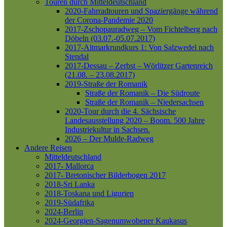
Touren durch Mitteldeutschland
2020-Fahrradtouren und Spaziergänge während
der Corona-Pandemie 2020
2017-Zschopauradweg – Vom Fichtelberg nach
Döbeln (03.07.-05.07.2017)
2017-Altmarkrundkurs 1: Von Salzwedel nach
Stendal
2017-Dessau – Zerbst – Wörlitzer Gartenreich
(21.08. – 23.08.2017)
2019-Straße der Romanik
Straße der Romanik – Die Südroute
Straße der Romanik – Niedersachsen
2020-Tour durch die 4. Sächsische
Landesausstellung 2020 – Boom. 500 Jahre
Industriekultur in Sachsen.
2026 – Der Mulde-Radweg
Andere Reisen
Mitteldeutschland
2017- Mallorca
2017- Bretonischer Bilderbogen 2017
2018-Sri Lanka
2018-Toskana und Ligurien
2019-Südafrika
2024-Berlin
2024-Georgien-Sagenumwobener Kaukasus