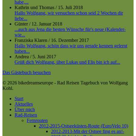
habe,...
Kathrin und Thomas
/
15. Juli 2018
Hallo Wolfgang, wir versuchen schon seid 2 Wochen dir
liebe...
Günter
/
12. Januar 2018
...auch aus Jena die besten Wünsche für's neue (Kalender-
wie...
Franziska Klaren
/
16. Dezember 2017
Hallo Wolfgang, schön dass wir uns gerade kennen gelernt
haben...
Andrea
/
5. Juni 2017
Grüß dich Wolfgang, über Lukas und Elis bin ich auf...
Das Gästebuch besuchen
© 2026 bikedreamseurope - Rad Reisen Tagebuch von Wolfgang
Kohl.
Close
Start
Menu
Aktuelles
Über mich
Rad-Reisen
Fernrouten
2012-2015-Ostseeküsten-Route (EuroVelo 10)
2012-2013-Mit der Ostsee fing es an!-