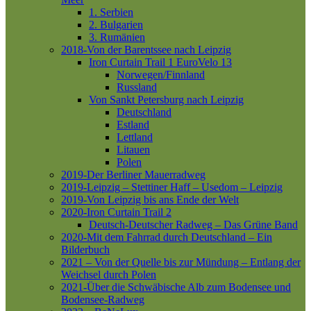
1. Serbien
2. Bulgarien
3. Rumänien
2018-Von der Barentssee nach Leipzig
Iron Curtain Trail 1
EuroVelo 13
Norwegen/Finnland
Russland
Von Sankt Petersburg nach Leipzig
Deutschland
Estland
Lettland
Litauen
Polen
2019-Der Berliner Mauerradweg
2019-Leipzig – Stettiner Haff – Usedom – Leipzig
2019-Von Leipzig bis ans Ende der Welt
2020-Iron Curtain Trail 2
Deutsch-Deutscher Radweg – Das Grüne Band
2020-Mit dem Fahrrad durch Deutschland – Ein
Bilderbuch
2021 – Von der Quelle bis zur Mündung – Entlang der
Weichsel durch Polen
2021-Über die Schwäbische Alb zum Bodensee und
Bodensee-Radweg