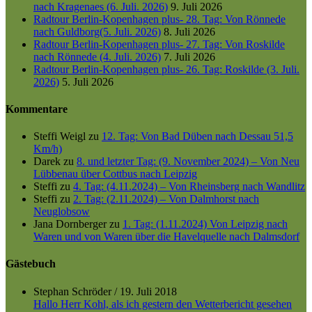
nach Kragenaes (6. Juli. 2026)
9. Juli 2026
Radtour Berlin-Kopenhagen plus- 28. Tag: Von Rönnede
nach Guldborg(5. Juli. 2026)
8. Juli 2026
Radtour Berlin-Kopenhagen plus- 27. Tag: Von Roskilde
nach Rönnede (4. Juli. 2026)
7. Juli 2026
Radtour Berlin-Kopenhagen plus- 26. Tag: Roskilde (3. Juli.
2026)
5. Juli 2026
Kommentare
Steffi Weigl
zu
12. Tag: Von Bad Düben nach Dessau 51,5
Km/h)
Darek
zu
8. und letzter Tag: (9. November 2024) – Von Neu
Lübbenau über Cottbus nach Leipzig
Steffi
zu
4. Tag: (4.11.2024) – Von Rheinsberg nach Wandlitz
Steffi
zu
2. Tag: (2.11.2024) – Von Dalmhorst nach
Neuglobsow
Jana Dornberger
zu
1. Tag: (1.11.2024) Von Leipzig nach
Waren und von Waren über die Havelquelle nach Dalmsdorf
Gästebuch
Stephan Schröder
/
19. Juli 2018
Hallo Herr Kohl, als ich gestern den Wetterbericht gesehen