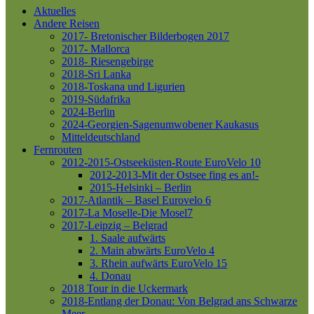
Aktuelles
Andere Reisen
2017- Bretonischer Bilderbogen 2017
2017- Mallorca
2018- Riesengebirge
2018-Sri Lanka
2018-Toskana und Ligurien
2019-Südafrika
2024-Berlin
2024-Georgien-Sagenumwobener Kaukasus
Mitteldeutschland
Fernrouten
2012-2015-Ostseeküsten-Route
EuroVelo 10
2012-2013-Mit der Ostsee fing es an!-
2015-Helsinki – Berlin
2017-Atlantik – Basel
Eurovelo 6
2017-La Moselle-Die Mosel7
2017-Leipzig – Belgrad
1. Saale aufwärts
2. Main abwärts
EuroVelo 4
3. Rhein aufwärts
EuroVelo 15
4. Donau
2018 Tour in die Uckermark
2018-Entlang der Donau: Von Belgrad ans Schwarze
Meer