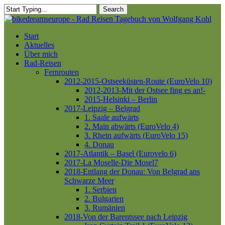
Skip
Search
to
Close
main
Search
content
Menu
Start
Aktuelles
Über mich
Rad-Reisen
Fernrouten
2012-2015-Ostseeküsten-Route (EuroVelo 10)
2012-2013-Mit der Ostsee fing es an!-
2015-Helsinki – Berlin
2017-Leipzig – Belgrad
1. Saale aufwärts
2. Main abwärts (EuroVelo 4)
3. Rhein aufwärts (EuroVelo 15)
4. Donau
2017-Atlantik – Basel (Eurovelo 6)
2017-La Moselle-Die Mosel7
2018-Entlang der Donau: Von Belgrad ans
Schwarze Meer
1. Serbien
2. Bulgarien
3. Rumänien
2018-Von der Barentssee nach Leipzig