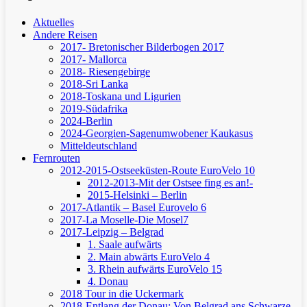
Aktuelles
Andere Reisen
2017- Bretonischer Bilderbogen 2017
2017- Mallorca
2018- Riesengebirge
2018-Sri Lanka
2018-Toskana und Ligurien
2019-Südafrika
2024-Berlin
2024-Georgien-Sagenumwobener Kaukasus
Mitteldeutschland
Fernrouten
2012-2015-Ostseeküsten-Route
EuroVelo 10
2012-2013-Mit der Ostsee fing es an!-
2015-Helsinki – Berlin
2017-Atlantik – Basel
Eurovelo 6
2017-La Moselle-Die Mosel7
2017-Leipzig – Belgrad
1. Saale aufwärts
2. Main abwärts
EuroVelo 4
3. Rhein aufwärts
EuroVelo 15
4. Donau
2018 Tour in die Uckermark
2018-Entlang der Donau: Von Belgrad ans Schwarze