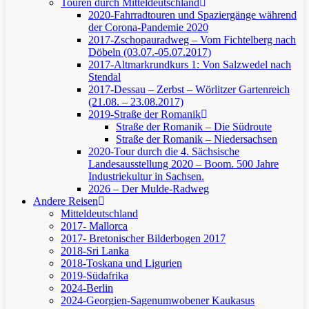
Touren durch Mitteldeutschland
2020-Fahrradtouren und Spaziergänge während
der Corona-Pandemie 2020
2017-Zschopauradweg – Vom Fichtelberg nach
Döbeln (03.07.-05.07.2017)
2017-Altmarkrundkurs 1: Von Salzwedel nach
Stendal
2017-Dessau – Zerbst – Wörlitzer Gartenreich
(21.08. – 23.08.2017)
2019-Straße der Romanik
Straße der Romanik – Die Südroute
Straße der Romanik – Niedersachsen
2020-Tour durch die 4. Sächsische
Landesausstellung 2020 – Boom. 500 Jahre
Industriekultur in Sachsen.
2026 – Der Mulde-Radweg
Andere Reisen
Mitteldeutschland
2017- Mallorca
2017- Bretonischer Bilderbogen 2017
2018-Sri Lanka
2018-Toskana und Ligurien
2019-Südafrika
2024-Berlin
2024-Georgien-Sagenumwobener Kaukasus