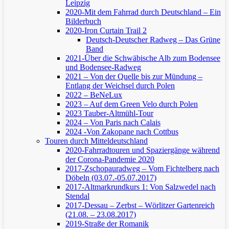
Leipzig
2020-Mit dem Fahrrad durch Deutschland – Ein
Bilderbuch
2020-Iron Curtain Trail 2
Deutsch-Deutscher Radweg – Das Grüne
Band
2021-Über die Schwäbische Alb zum Bodensee
und Bodensee-Radweg
2021 – Von der Quelle bis zur Mündung –
Entlang der Weichsel durch Polen
2022 – BeNeLux
2023 – Auf dem Green Velo durch Polen
2023 Tauber-Altmühl-Tour
2024 – Von Paris nach Calais
2024 -Von Zakopane nach Cottbus
Touren durch Mitteldeutschland
2020-Fahrradtouren und Spaziergänge während
der Corona-Pandemie 2020
2017-Zschopauradweg – Vom Fichtelberg nach
Döbeln (03.07.-05.07.2017)
2017-Altmarkrundkurs 1: Von Salzwedel nach
Stendal
2017-Dessau – Zerbst – Wörlitzer Gartenreich
(21.08. – 23.08.2017)
2019-Straße der Romanik