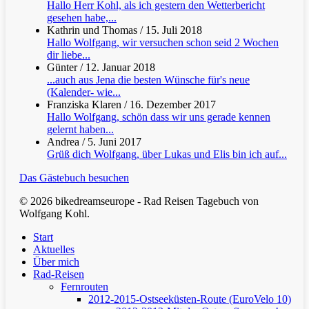
Hallo Herr Kohl, als ich gestern den Wetterbericht
gesehen habe,...
Kathrin und Thomas
/
15. Juli 2018
Hallo Wolfgang, wir versuchen schon seid 2 Wochen
dir liebe...
Günter
/
12. Januar 2018
...auch aus Jena die besten Wünsche für's neue
(Kalender- wie...
Franziska Klaren
/
16. Dezember 2017
Hallo Wolfgang, schön dass wir uns gerade kennen
gelernt haben...
Andrea
/
5. Juni 2017
Grüß dich Wolfgang, über Lukas und Elis bin ich auf...
Das Gästebuch besuchen
© 2026 bikedreamseurope - Rad Reisen Tagebuch von
Wolfgang Kohl.
Clos
Start
Men
Aktuelles
Über mich
Rad-Reisen
Fernrouten
2012-2015-Ostseeküsten-Route (EuroVelo 10)