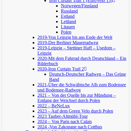
Iron Curtain Trail 1 (EuroVelo 13)
Norwegen/Finnland
Russland
Estland
Lettland
Litauen
Polen
2019-Von Leipzig bis ans Ende der Welt
2019-Der Berliner Mauerradweg
2019-Leipzig – Stettiner Haff – Usedom –
Leipzig
2020-Mit dem Fahrrad durch Deutschland – Ein
Bilderbuch
2020-Iron Curtain Trail 2
Deutsch-Deutscher Radweg – Das Grüne
Band
2021-Über die Schwäbische Alb zum Bodensee
und Bodensee-Radweg
2021 – Von der Quelle bis zur Mündung –
Entlang der Weichsel durch Polen
2022 – BeNeLux
2023 – Auf dem Green Velo durch Polen
2023 Tauber-Altmühl-Tour
2024 – Von Paris nach Calais
2024 -Von Zakopane nach Cottbus