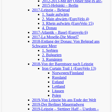
2012-2013-Mit der Ostsee fing es an!-
2015-Helsinki – Berlin
2017-Leipzig – Belgrad
1. Saale aufwärts
2. Main abwärts (EuroVelo 4)
3. Rhein aufwärts (EuroVelo 15)
4. Donau
2017-Atlantik – Basel (Eurovelo 6)
2017-La Moselle-Die Mosel7
2018-Entlang der Donau: Von Belgrad ans
Schwarze Meer
1. Serbien
2. Bulgarien
3. Rumänien
2018-Von der Barentssee nach Leipzig
Iron Curtain Trail 1 (EuroVelo 13)
Norwegen/Finnland
Russland
Estland
Lettland
Litauen
Polen
2019-Von Leipzig bis ans Ende der Welt
2019-Der Berliner Mauerradweg
2019-Leipzig – Stettiner Haff – Usedom –