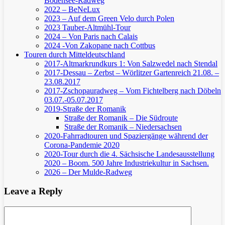
Bodensee-Radweg
2022 – BeNeLux
2023 – Auf dem Green Velo durch Polen
2023 Tauber-Altmühl-Tour
2024 – Von Paris nach Calais
2024 -Von Zakopane nach Cottbus
Touren durch Mitteldeutschland
2017-Altmarkrundkurs 1: Von Salzwedel nach Stendal
2017-Dessau – Zerbst – Wörlitzer Gartenreich
21.08. –
23.08.2017
2017-Zschopauradweg – Vom Fichtelberg nach Döbeln
03.07.-05.07.2017
2019-Straße der Romanik
Straße der Romanik – Die Südroute
Straße der Romanik – Niedersachsen
2020-Fahrradtouren und Spaziergänge während der
Corona-Pandemie 2020
2020-Tour durch die 4. Sächsische Landesausstellung
2020 – Boom. 500 Jahre Industriekultur in Sachsen.
2026 – Der Mulde-Radweg
Leave a Reply