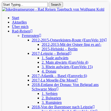
Skip
Search
to
Close
main
Search
content
Menu
Start
Aktuelles
Über mich
Rad-Reisen
Fernrouten
2012-2015-Ostseeküsten-Route (EuroVelo 10)
2012-2013-Mit der Ostsee fing es an!-
2015-Helsinki – Berlin
2017-Leipzig – Belgrad
1. Saale aufwärts
2. Main abwärts (EuroVelo 4)
3. Rhein aufwärts (EuroVelo 15)
4. Donau
2017-Atlantik – Basel (Eurovelo 6)
2017-La Moselle-Die Mosel7
2018-Entlang der Donau: Von Belgrad ans
Schwarze Meer
1. Serbien
2. Bulgarien
3. Rumänien
2018-Von der Barentssee nach Leipzig