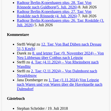
Radtour Berlin-Kopenhagen plus- 28. Tag: Von
Rönnede nach Guldborg(5. Juli. 2026)
8. Juli 2026
Radtour Berlin-Kopenhagen plus- 27. Tag: Von
Roskilde nach Rönnede (4. Juli. 2026)
7. Juli 2026
Radtour Berlin-Kopenhagen plus- 26. Tag: Roskilde (3.
Juli. 2026)
5. Juli 2026
Kommentare
Steffi Weigl
zu
12. Tag: Von Bad Düben nach Dessau
51,5 Km/h)
Darek
zu
8. und letzter Tag: (9. November 2024) – Von
Neu Lübbenau über Cottbus nach Leipzig
Steffi
zu
4. Tag: (4.11.2024) – Von Rheinsberg nach
Wandlitz
Steffi
zu
2. Tag: (2.11.2024) – Von Dalmhorst nach
Neuglobsow
Jana Dornberger
zu
1. Tag: (1.11.2024) Von Leipzig
nach Waren und von Waren über die Havelquelle nach
Dalmsdorf
Gästebuch
Stephan Schröder
/
19. Juli 2018