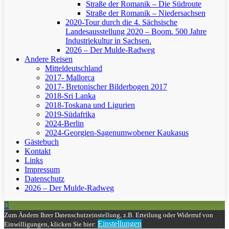
Straße der Romanik – Die Südroute
Straße der Romanik – Niedersachsen
2020-Tour durch die 4. Sächsische
Landesausstellung 2020 – Boom. 500 Jahre
Industriekultur in Sachsen.
2026 – Der Mulde-Radweg
Andere Reisen
Mitteldeutschland
2017- Mallorca
2017- Bretonischer Bilderbogen 2017
2018-Sri Lanka
2018-Toskana und Ligurien
2019-Südafrika
2024-Berlin
2024-Georgien-Sagenumwobener Kaukasus
Gästebuch
Kontakt
Links
Impressum
Datenschutz
2026 – Der Mulde-Radweg
Zum Ändern Ihrer Datenschutzeinstellung, z.B. Erteilung oder Widerruf von
Einstellungen
Einwilligungen, klicken Sie hier: