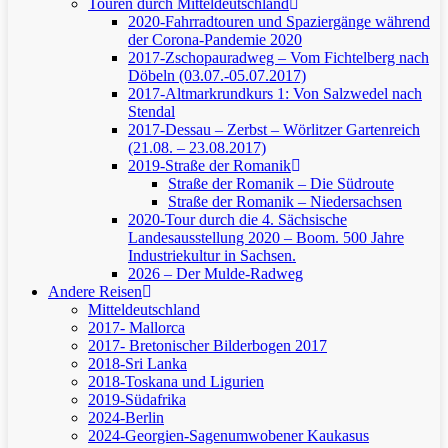
Touren durch Mitteldeutschland
2020-Fahrradtouren und Spaziergänge während
der Corona-Pandemie 2020
2017-Zschopauradweg – Vom Fichtelberg nach
Döbeln (03.07.-05.07.2017)
2017-Altmarkrundkurs 1: Von Salzwedel nach
Stendal
2017-Dessau – Zerbst – Wörlitzer Gartenreich
(21.08. – 23.08.2017)
2019-Straße der Romanik
Straße der Romanik – Die Südroute
Straße der Romanik – Niedersachsen
2020-Tour durch die 4. Sächsische
Landesausstellung 2020 – Boom. 500 Jahre
Industriekultur in Sachsen.
2026 – Der Mulde-Radweg
Andere Reisen
Mitteldeutschland
2017- Mallorca
2017- Bretonischer Bilderbogen 2017
2018-Sri Lanka
2018-Toskana und Ligurien
2019-Südafrika
2024-Berlin
2024-Georgien-Sagenumwobener Kaukasus