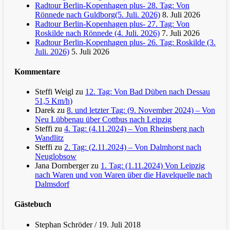
Radtour Berlin-Kopenhagen plus- 28. Tag: Von
Rönnede nach Guldborg(5. Juli. 2026)
8. Juli 2026
Radtour Berlin-Kopenhagen plus- 27. Tag: Von
Roskilde nach Rönnede (4. Juli. 2026)
7. Juli 2026
Radtour Berlin-Kopenhagen plus- 26. Tag: Roskilde (3.
Juli. 2026)
5. Juli 2026
Kommentare
Steffi Weigl
zu
12. Tag: Von Bad Düben nach Dessau
51,5 Km/h)
Darek
zu
8. und letzter Tag: (9. November 2024) – Von
Neu Lübbenau über Cottbus nach Leipzig
Steffi
zu
4. Tag: (4.11.2024) – Von Rheinsberg nach
Wandlitz
Steffi
zu
2. Tag: (2.11.2024) – Von Dalmhorst nach
Neuglobsow
Jana Dornberger
zu
1. Tag: (1.11.2024) Von Leipzig
nach Waren und von Waren über die Havelquelle nach
Dalmsdorf
Gästebuch
Stephan Schröder
/
19. Juli 2018