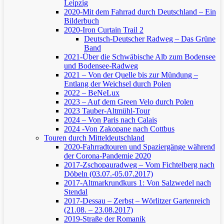
Leipzig
2020-Mit dem Fahrrad durch Deutschland – Ein
Bilderbuch
2020-Iron Curtain Trail 2
Deutsch-Deutscher Radweg – Das Grüne
Band
2021-Über die Schwäbische Alb zum Bodensee
und Bodensee-Radweg
2021 – Von der Quelle bis zur Mündung –
Entlang der Weichsel durch Polen
2022 – BeNeLux
2023 – Auf dem Green Velo durch Polen
2023 Tauber-Altmühl-Tour
2024 – Von Paris nach Calais
2024 -Von Zakopane nach Cottbus
Touren durch Mitteldeutschland
2020-Fahrradtouren und Spaziergänge während
der Corona-Pandemie 2020
2017-Zschopauradweg – Vom Fichtelberg nach
Döbeln (03.07.-05.07.2017)
2017-Altmarkrundkurs 1: Von Salzwedel nach
Stendal
2017-Dessau – Zerbst – Wörlitzer Gartenreich
(21.08. – 23.08.2017)
2019-Straße der Romanik