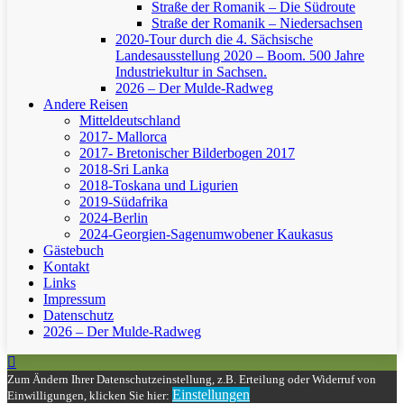
Straße der Romanik – Die Südroute
Straße der Romanik – Niedersachsen
2020-Tour durch die 4. Sächsische
Landesausstellung 2020 – Boom. 500 Jahre
Industriekultur in Sachsen.
2026 – Der Mulde-Radweg
Andere Reisen
Mitteldeutschland
2017- Mallorca
2017- Bretonischer Bilderbogen 2017
2018-Sri Lanka
2018-Toskana und Ligurien
2019-Südafrika
2024-Berlin
2024-Georgien-Sagenumwobener Kaukasus
Gästebuch
Kontakt
Links
Impressum
Datenschutz
2026 – Der Mulde-Radweg
Zum Ändern Ihrer Datenschutzeinstellung, z.B. Erteilung oder Widerruf von
Einstellungen
Einwilligungen, klicken Sie hier: