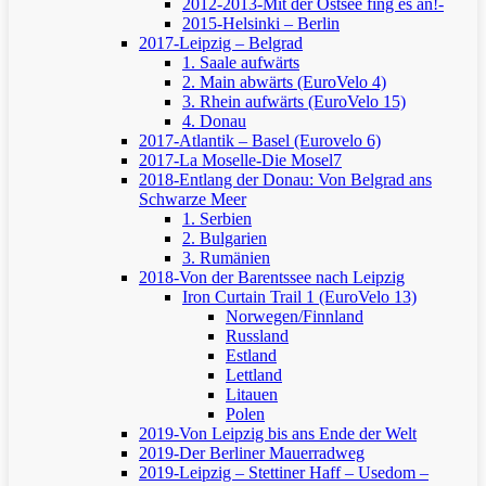
2012-2013-Mit der Ostsee fing es an!-
2015-Helsinki – Berlin
2017-Leipzig – Belgrad
1. Saale aufwärts
2. Main abwärts (EuroVelo 4)
3. Rhein aufwärts (EuroVelo 15)
4. Donau
2017-Atlantik – Basel (Eurovelo 6)
2017-La Moselle-Die Mosel7
2018-Entlang der Donau: Von Belgrad ans
Schwarze Meer
1. Serbien
2. Bulgarien
3. Rumänien
2018-Von der Barentssee nach Leipzig
Iron Curtain Trail 1 (EuroVelo 13)
Norwegen/Finnland
Russland
Estland
Lettland
Litauen
Polen
2019-Von Leipzig bis ans Ende der Welt
2019-Der Berliner Mauerradweg
2019-Leipzig – Stettiner Haff – Usedom –