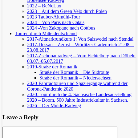
Bodensee-Radweg
2022 – BeNeLux
2023 – Auf dem Green Velo durch Polen
2023 Tauber-Altmühl-Tour
2024 – Von Paris nach Calais
2024 -Von Zakopane nach Cottbus
Touren durch Mitteldeutschland
2017-Altmarkrundkurs 1: Von Salzwedel nach Stendal
2017-Dessau – Zerbst – Wörlitzer Gartenreich
21.08. –
23.08.2017
2017-Zschopauradweg – Vom Fichtelberg nach Döbeln
03.07.-05.07.2017
2019-Straße der Romanik
Straße der Romanik – Die Südroute
Straße der Romanik – Niedersachsen
2020-Fahrradtouren und Spaziergänge während der
Corona-Pandemie 2020
2020-Tour durch die 4. Sächsische Landesausstellung
2020 – Boom. 500 Jahre Industriekultur in Sachsen.
2026 – Der Mulde-Radweg
Leave a Reply