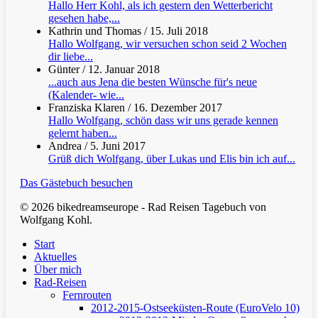
Hallo Herr Kohl, als ich gestern den Wetterbericht
gesehen habe,...
Kathrin und Thomas
/
15. Juli 2018
Hallo Wolfgang, wir versuchen schon seid 2 Wochen
dir liebe...
Günter
/
12. Januar 2018
...auch aus Jena die besten Wünsche für's neue
(Kalender- wie...
Franziska Klaren
/
16. Dezember 2017
Hallo Wolfgang, schön dass wir uns gerade kennen
gelernt haben...
Andrea
/
5. Juni 2017
Grüß dich Wolfgang, über Lukas und Elis bin ich auf...
Das Gästebuch besuchen
© 2026 bikedreamseurope - Rad Reisen Tagebuch von
Wolfgang Kohl.
Clos
Start
Men
Aktuelles
Über mich
Rad-Reisen
Fernrouten
2012-2015-Ostseeküsten-Route (EuroVelo 10)