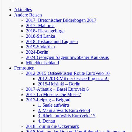
Aktuelles
Andere Reisen
2017- Bretonischer Bilderbogen 2017
2017- Mallorca
2018- Riesengebirge
2018-Sri Lanka
2018-Toskana und Ligurien
2019-Südafrika
2024-Berlin
2024-Georgien-Sagenumwobener Kaukasus
Mitteldeutschland
Fernrouten
2012-2015-Ostseeküsten-Route
EuroVelo 10
2012-2013-Mit der Ostsee fing es an!-
2015-Helsinki – Berlin
2017-Atlantik – Basel
Eurovelo 6
2017-La Moselle-Die Mosel7
2017-Leipzig – Belgrad
1. Saale aufwärts
2. Main abwärts
EuroVelo 4
3. Rhein aufwärts
EuroVelo 15
4. Donau
2018 Tour in die Uckermark
2018-Entlang der Donau: Von Belgrad ans Schwarze