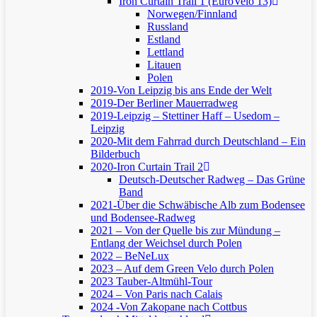
Iron Curtain Trail 1 (EuroVelo 13)
Norwegen/Finnland
Russland
Estland
Lettland
Litauen
Polen
2019-Von Leipzig bis ans Ende der Welt
2019-Der Berliner Mauerradweg
2019-Leipzig – Stettiner Haff – Usedom –
Leipzig
2020-Mit dem Fahrrad durch Deutschland – Ein
Bilderbuch
2020-Iron Curtain Trail 2
Deutsch-Deutscher Radweg – Das Grüne
Band
2021-Über die Schwäbische Alb zum Bodensee
und Bodensee-Radweg
2021 – Von der Quelle bis zur Mündung –
Entlang der Weichsel durch Polen
2022 – BeNeLux
2023 – Auf dem Green Velo durch Polen
2023 Tauber-Altmühl-Tour
2024 – Von Paris nach Calais
2024 -Von Zakopane nach Cottbus