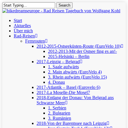
Skip
Search
to
Close
main
Search
content
Menu
Start
Aktuelles
Über mich
Rad-Reisen
Fernrouten
2012-2015-Ostseeküsten-Route (EuroVelo 10)
2012-2013-Mit der Ostsee fing es an!-
2015-Helsinki – Berlin
2017-Leipzig – Belgrad
1. Saale aufwärts
2. Main abwärts (EuroVelo 4)
3. Rhein aufwärts (EuroVelo 15)
4. Donau
2017-Atlantik – Basel (Eurovelo 6)
2017-La Moselle-Die Mosel7
2018-Entlang der Donau: Von Belgrad ans
Schwarze Meer
1. Serbien
2. Bulgarien
3. Rumänien
2018-Von der Barentssee nach Leipzig