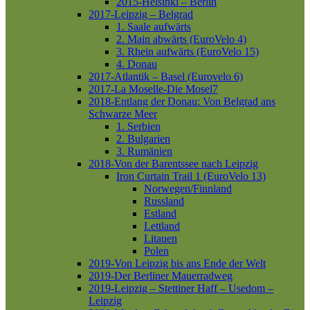
2015-Helsinki – Berlin
2017-Leipzig – Belgrad
1. Saale aufwärts
2. Main abwärts (EuroVelo 4)
3. Rhein aufwärts (EuroVelo 15)
4. Donau
2017-Atlantik – Basel (Eurovelo 6)
2017-La Moselle-Die Mosel7
2018-Entlang der Donau: Von Belgrad ans
Schwarze Meer
1. Serbien
2. Bulgarien
3. Rumänien
2018-Von der Barentssee nach Leipzig
Iron Curtain Trail 1 (EuroVelo 13)
Norwegen/Finnland
Russland
Estland
Lettland
Litauen
Polen
2019-Von Leipzig bis ans Ende der Welt
2019-Der Berliner Mauerradweg
2019-Leipzig – Stettiner Haff – Usedom –
Leipzig