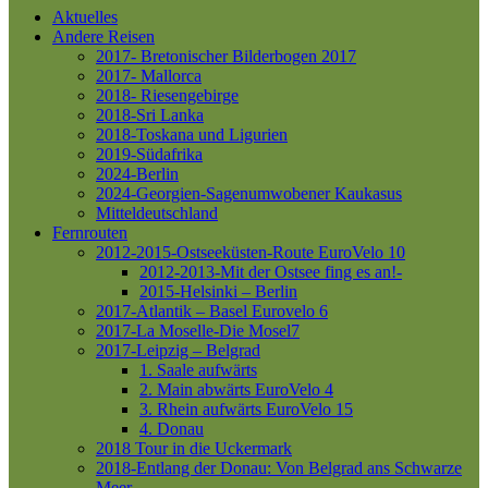
Aktuelles
Andere Reisen
2017- Bretonischer Bilderbogen 2017
2017- Mallorca
2018- Riesengebirge
2018-Sri Lanka
2018-Toskana und Ligurien
2019-Südafrika
2024-Berlin
2024-Georgien-Sagenumwobener Kaukasus
Mitteldeutschland
Fernrouten
2012-2015-Ostseeküsten-Route
EuroVelo 10
2012-2013-Mit der Ostsee fing es an!-
2015-Helsinki – Berlin
2017-Atlantik – Basel
Eurovelo 6
2017-La Moselle-Die Mosel7
2017-Leipzig – Belgrad
1. Saale aufwärts
2. Main abwärts
EuroVelo 4
3. Rhein aufwärts
EuroVelo 15
4. Donau
2018 Tour in die Uckermark
2018-Entlang der Donau: Von Belgrad ans Schwarze
Meer