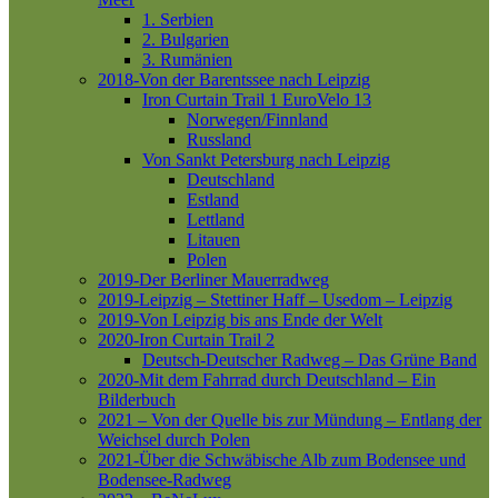
1. Serbien
2. Bulgarien
3. Rumänien
2018-Von der Barentssee nach Leipzig
Iron Curtain Trail 1
EuroVelo 13
Norwegen/Finnland
Russland
Von Sankt Petersburg nach Leipzig
Deutschland
Estland
Lettland
Litauen
Polen
2019-Der Berliner Mauerradweg
2019-Leipzig – Stettiner Haff – Usedom – Leipzig
2019-Von Leipzig bis ans Ende der Welt
2020-Iron Curtain Trail 2
Deutsch-Deutscher Radweg – Das Grüne Band
2020-Mit dem Fahrrad durch Deutschland – Ein
Bilderbuch
2021 – Von der Quelle bis zur Mündung – Entlang der
Weichsel durch Polen
2021-Über die Schwäbische Alb zum Bodensee und
Bodensee-Radweg