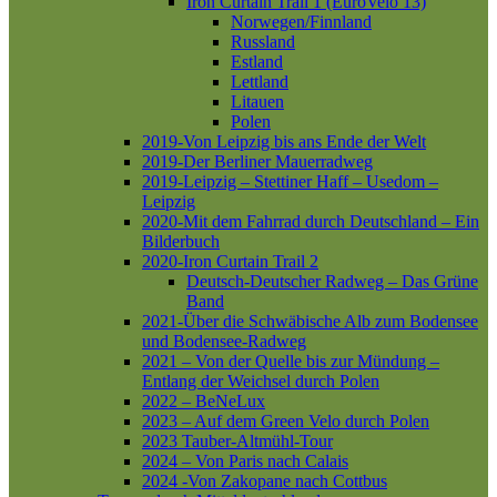
Iron Curtain Trail 1 (EuroVelo 13)
Norwegen/Finnland
Russland
Estland
Lettland
Litauen
Polen
2019-Von Leipzig bis ans Ende der Welt
2019-Der Berliner Mauerradweg
2019-Leipzig – Stettiner Haff – Usedom –
Leipzig
2020-Mit dem Fahrrad durch Deutschland – Ein
Bilderbuch
2020-Iron Curtain Trail 2
Deutsch-Deutscher Radweg – Das Grüne
Band
2021-Über die Schwäbische Alb zum Bodensee
und Bodensee-Radweg
2021 – Von der Quelle bis zur Mündung –
Entlang der Weichsel durch Polen
2022 – BeNeLux
2023 – Auf dem Green Velo durch Polen
2023 Tauber-Altmühl-Tour
2024 – Von Paris nach Calais
2024 -Von Zakopane nach Cottbus