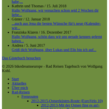
habe,...
Kathrin und Thomas
/
15. Juli 2018
Hallo Wolfgang, wir versuchen schon seid 2 Wochen dir
liebe...
Günter
/
12. Januar 2018
...auch aus Jena die besten Wünsche für's neue (Kalender-
wie...
Franziska Klaren
/
16. Dezember 2017
Hallo Wolfgang, schön dass wir uns gerade kennen gelernt
haben...
Andrea
/
5. Juni 2017
Grüß dich Wolfgang, über Lukas und Elis bin ich auf...
Das Gästebuch besuchen
© 2026 bikedreamseurope - Rad Reisen Tagebuch von Wolfgang
Kohl.
Close
Start
Menu
Aktuelles
Über mich
Rad-Reisen
Fernrouten
2012-2015-Ostseeküsten-Route (EuroVelo 10)
2012-2013-Mit der Ostsee fing es an!-