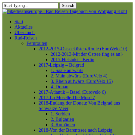
Skip
Search
to
Close
main
Search
content
Menu
Start
Aktuelles
Über mich
Rad-Reisen
Fernrouten
2012-2015-Ostseeküsten-Route (EuroVelo 10)
2012-2013-Mit der Ostsee fing es an!-
2015-Helsinki – Berlin
2017-Leipzig – Belgrad
1. Saale aufwärts
2. Main abwärts (EuroVelo 4)
3. Rhein aufwärts (EuroVelo 15)
4. Donau
2017-Atlantik – Basel (Eurovelo 6)
2017-La Moselle-Die Mosel7
2018-Entlang der Donau: Von Belgrad ans
Schwarze Meer
1. Serbien
2. Bulgarien
3. Rumänien
2018-Von der Barentssee nach Leipzig