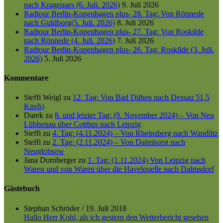
nach Kragenaes (6. Juli. 2026)
9. Juli 2026
Radtour Berlin-Kopenhagen plus- 28. Tag: Von Rönnede
nach Guldborg(5. Juli. 2026)
8. Juli 2026
Radtour Berlin-Kopenhagen plus- 27. Tag: Von Roskilde
nach Rönnede (4. Juli. 2026)
7. Juli 2026
Radtour Berlin-Kopenhagen plus- 26. Tag: Roskilde (3. Juli.
2026)
5. Juli 2026
Kommentare
Steffi Weigl
zu
12. Tag: Von Bad Düben nach Dessau 51,5
Km/h)
Darek
zu
8. und letzter Tag: (9. November 2024) – Von Neu
Lübbenau über Cottbus nach Leipzig
Steffi
zu
4. Tag: (4.11.2024) – Von Rheinsberg nach Wandlitz
Steffi
zu
2. Tag: (2.11.2024) – Von Dalmhorst nach
Neuglobsow
Jana Dornberger
zu
1. Tag: (1.11.2024) Von Leipzig nach
Waren und von Waren über die Havelquelle nach Dalmsdorf
Gästebuch
Stephan Schröder
/
19. Juli 2018
Hallo Herr Kohl, als ich gestern den Wetterbericht gesehen