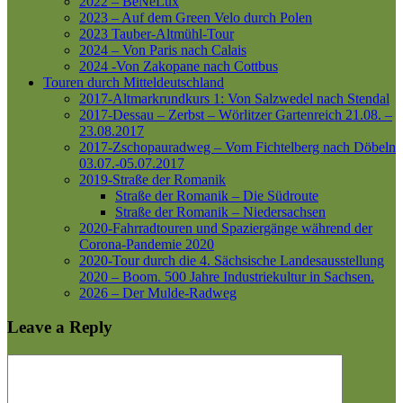
2022 – BeNeLux
2023 – Auf dem Green Velo durch Polen
2023 Tauber-Altmühl-Tour
2024 – Von Paris nach Calais
2024 -Von Zakopane nach Cottbus
Touren durch Mitteldeutschland
2017-Altmarkrundkurs 1: Von Salzwedel nach Stendal
2017-Dessau – Zerbst – Wörlitzer Gartenreich
21.08. –
23.08.2017
2017-Zschopauradweg – Vom Fichtelberg nach Döbeln
03.07.-05.07.2017
2019-Straße der Romanik
Straße der Romanik – Die Südroute
Straße der Romanik – Niedersachsen
2020-Fahrradtouren und Spaziergänge während der
Corona-Pandemie 2020
2020-Tour durch die 4. Sächsische Landesausstellung
2020 – Boom. 500 Jahre Industriekultur in Sachsen.
2026 – Der Mulde-Radweg
Leave a Reply