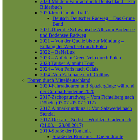
2020-Mit dem Fahrrad durch Deutschland – Ein
Bilderbuch
2020-Iron Curtain Trail 2
Deutsch-Deutscher Radweg – Das Grüne
Band
2021-Über die Schwäbische Alb zum Bodensee
und Bodensee-Radweg
2021 – Von der Quelle bis zur Mündung –
Entlang der Weichsel durch Polen
2022 – BeNeLux
2023 – Auf dem Green Velo durch Polen
2023 Tauber-Altmühl-Tour
2024 – Von Paris nach Calais
2024 -Von Zakopane nach Cottbus
Touren durch Mitteldeutschland
2020-Fahrradtouren und Spaziergänge während
der Corona-Pandemie 2020
2017-Zschopauradweg – Vom Fichtelberg nach
Döbeln (03.07.-05.07.2017)
2017-Altmarkrundkurs 1: Von Salzwedel nach
Stendal
2017-Dessau – Zerbst – Wörlitzer Gartenreich
(21.08. – 23.08.2017)
2019-Straße der Romanik
Straße der Romanik – Die Südroute