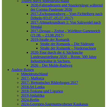
Touren durch Mitteldeutschland
2020-Fahrradtouren und Spaziergänge während
der Corona-Pandemie 2020
2017-Zschopauradweg – Vom Fichtelberg nach
Döbeln (03.07.-05.07.2017)
2017-Altmarkrundkurs 1: Von Salzwedel nach
Stendal
2017-Dessau – Zerbst – Wörlitzer Gartenreich
(21.08. – 23.08.2017)
2019-Straße der Romanik
Straße der Romanik – Die Südroute
Straße der Romanik – Niedersachsen
2020-Tour durch die 4. Sächsische
Landesausstellung 2020 – Boom. 500 Jahre
Industriekultur in Sachsen.
2026 – Der Mulde-Radweg
Andere Reisen
Mitteldeutschland
2017- Mallorca
2017- Bretonischer Bilderbogen 2017
2018-Sri Lanka
2018-Toskana und Ligurien
2019-Südafrika
2024-Berlin
2024-Georgien-Sagenumwobener Kaukasus