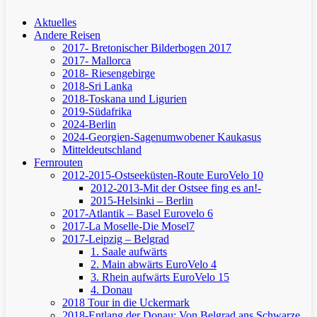
Aktuelles
Andere Reisen
2017- Bretonischer Bilderbogen 2017
2017- Mallorca
2018- Riesengebirge
2018-Sri Lanka
2018-Toskana und Ligurien
2019-Südafrika
2024-Berlin
2024-Georgien-Sagenumwobener Kaukasus
Mitteldeutschland
Fernrouten
2012-2015-Ostseeküsten-Route
EuroVelo 10
2012-2013-Mit der Ostsee fing es an!-
2015-Helsinki – Berlin
2017-Atlantik – Basel
Eurovelo 6
2017-La Moselle-Die Mosel7
2017-Leipzig – Belgrad
1. Saale aufwärts
2. Main abwärts
EuroVelo 4
3. Rhein aufwärts
EuroVelo 15
4. Donau
2018 Tour in die Uckermark
2018-Entlang der Donau: Von Belgrad ans Schwarze