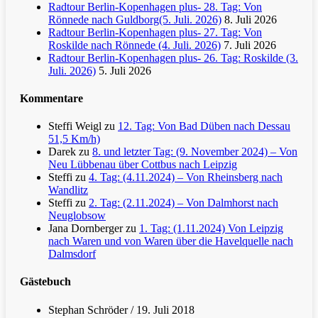
Radtour Berlin-Kopenhagen plus- 28. Tag: Von
Rönnede nach Guldborg(5. Juli. 2026)
8. Juli 2026
Radtour Berlin-Kopenhagen plus- 27. Tag: Von
Roskilde nach Rönnede (4. Juli. 2026)
7. Juli 2026
Radtour Berlin-Kopenhagen plus- 26. Tag: Roskilde (3.
Juli. 2026)
5. Juli 2026
Kommentare
Steffi Weigl
zu
12. Tag: Von Bad Düben nach Dessau
51,5 Km/h)
Darek
zu
8. und letzter Tag: (9. November 2024) – Von
Neu Lübbenau über Cottbus nach Leipzig
Steffi
zu
4. Tag: (4.11.2024) – Von Rheinsberg nach
Wandlitz
Steffi
zu
2. Tag: (2.11.2024) – Von Dalmhorst nach
Neuglobsow
Jana Dornberger
zu
1. Tag: (1.11.2024) Von Leipzig
nach Waren und von Waren über die Havelquelle nach
Dalmsdorf
Gästebuch
Stephan Schröder
/
19. Juli 2018