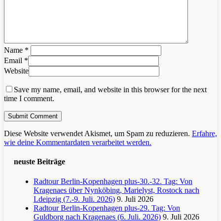
Name
*
Email
*
Website
Save my name, email, and website in this browser for the next
time I comment.
Diese Website verwendet Akismet, um Spam zu reduzieren.
Erfahre,
wie deine Kommentardaten verarbeitet werden.
neuste Beiträge
Radtour Berlin-Kopenhagen plus-30.-32. Tag: Von
Kragenaes über Nynköbing, Marielyst, Rostock nach
Ldeipzig (7.-9. Juli. 2026)
9. Juli 2026
Radtour Berlin-Kopenhagen plus-29. Tag: Von
Guldborg nach Kragenaes (6. Juli. 2026)
9. Juli 2026