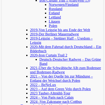
Iron Curtain Trail 1 (EuroVelo 13)
Norwegen/Finnland
Russland
Estland
Lettland
Litauen
Polen
2019-Von Leipzig bis ans Ende der Welt
2019-Der Berliner Mauerradweg
2019-Leipzig – Stettiner Haff – Usedom –
Leipzig
2020-Mit dem Fahrrad durch Deutschland – Ein
Bilderbuch
2020-Iron Curtain Trail 2
Deutsch-Deutscher Radweg – Das Grüne
Band
2021-Über die Schwäbische Alb zum Bodensee
und Bodensee-Radweg
2021 – Von der Quelle bis zur Mündung –
Entlang der Weichsel durch Polen
2022 – BeNeLux
2023 – Auf dem Green Velo durch Polen
2023 Tauber-Altmühl-Tour
2024 – Von Paris nach Calais
2024 -Von Zakopane nach Cottbus