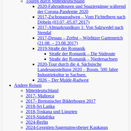
Touren durch Mitteldeutschland
2020-Fahrradtouren und Spaziergänge während
der Corona-Pandemie 2020
2017-Zschopauradweg – Vom Fichtelberg nach
Döbeln (03.07.-05.07.2017)
2017-Altmarkrundkurs 1: Von Salzwedel nach
Stendal
2017-Dessau – Zerbst – Wörlitzer Gartenreich
(21.08. – 23.08.2017)
2019-Straße der Romanik
Straße der Romanik – Die Südroute
Straße der Romanik – Niedersachsen
2020-Tour durch die 4. Sächsische
Landesausstellung 2020 – Boom. 500 Jahre
Industriekultur in Sachsen.
2026 – Der Mulde-Radweg
Andere Reisen
Mitteldeutschland
2017- Mallorca
2017- Bretonischer Bilderbogen 2017
2018-Sri Lanka
2018-Toskana und Ligurien
2019-Südafrika
2024-Berlin
2024-Georgien-Sagenumwobener Kaukasus