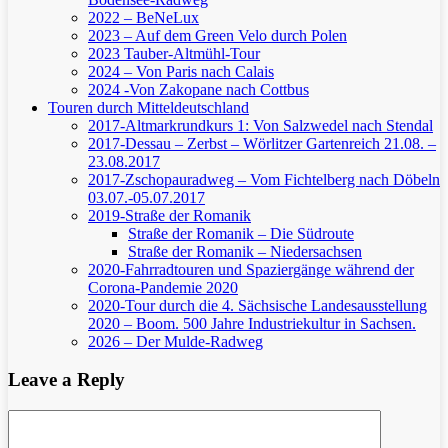
2022 – BeNeLux
2023 – Auf dem Green Velo durch Polen
2023 Tauber-Altmühl-Tour
2024 – Von Paris nach Calais
2024 -Von Zakopane nach Cottbus
Touren durch Mitteldeutschland
2017-Altmarkrundkurs 1: Von Salzwedel nach Stendal
2017-Dessau – Zerbst – Wörlitzer Gartenreich
21.08. –
23.08.2017
2017-Zschopauradweg – Vom Fichtelberg nach Döbeln
03.07.-05.07.2017
2019-Straße der Romanik
Straße der Romanik – Die Südroute
Straße der Romanik – Niedersachsen
2020-Fahrradtouren und Spaziergänge während der
Corona-Pandemie 2020
2020-Tour durch die 4. Sächsische Landesausstellung
2020 – Boom. 500 Jahre Industriekultur in Sachsen.
2026 – Der Mulde-Radweg
Leave a Reply