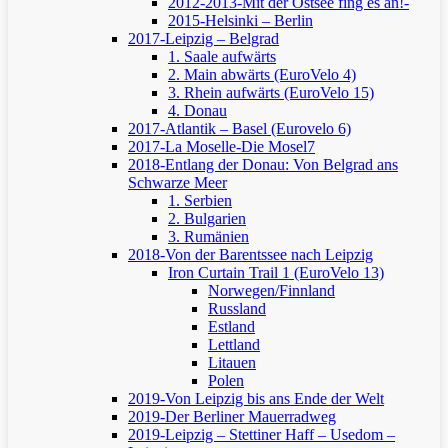
2012-2013-Mit der Ostsee fing es an!-
2015-Helsinki – Berlin
2017-Leipzig – Belgrad
1. Saale aufwärts
2. Main abwärts (EuroVelo 4)
3. Rhein aufwärts (EuroVelo 15)
4. Donau
2017-Atlantik – Basel (Eurovelo 6)
2017-La Moselle-Die Mosel7
2018-Entlang der Donau: Von Belgrad ans
Schwarze Meer
1. Serbien
2. Bulgarien
3. Rumänien
2018-Von der Barentssee nach Leipzig
Iron Curtain Trail 1 (EuroVelo 13)
Norwegen/Finnland
Russland
Estland
Lettland
Litauen
Polen
2019-Von Leipzig bis ans Ende der Welt
2019-Der Berliner Mauerradweg
2019-Leipzig – Stettiner Haff – Usedom –