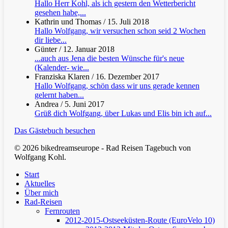
Hallo Herr Kohl, als ich gestern den Wetterbericht
gesehen habe,...
Kathrin und Thomas
/
15. Juli 2018
Hallo Wolfgang, wir versuchen schon seid 2 Wochen
dir liebe...
Günter
/
12. Januar 2018
...auch aus Jena die besten Wünsche für's neue
(Kalender- wie...
Franziska Klaren
/
16. Dezember 2017
Hallo Wolfgang, schön dass wir uns gerade kennen
gelernt haben...
Andrea
/
5. Juni 2017
Grüß dich Wolfgang, über Lukas und Elis bin ich auf...
Das Gästebuch besuchen
© 2026 bikedreamseurope - Rad Reisen Tagebuch von
Wolfgang Kohl.
Clos
Start
Men
Aktuelles
Über mich
Rad-Reisen
Fernrouten
2012-2015-Ostseeküsten-Route (EuroVelo 10)