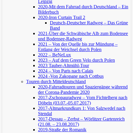
Leipzig
2020-Mit dem Fahrrad durch Deutschland – Ein
Bilderbuch
2020-Iron Curtain Trail 2
Deutsch-Deutscher Radweg – Das Grüne
Band
2021-Über die Schwäbische Alb zum Bodensee
und Bodensee-Radweg
2021 – Von der Quelle bis zur Mündung –
Entlang der Weichsel durch Polen
2022 – BeNeLux
2023 – Auf dem Green Velo durch Polen
2023 Tauber-Altmühl-Tour
2024 – Von Paris nach Calais
2024 -Von Zakopane nach Cottbus
Touren durch Mitteldeutschland
2020-Fahrradtouren und Spaziergänge während
der Corona-Pandemie 2020
2017-Zschopauradweg – Vom Fichtelberg nach
Döbeln (03.07.-05.07.2017)
2017-Altmarkrundkurs 1: Von Salzwedel nach
Stendal
2017-Dessau – Zerbst – Wörlitzer Gartenreich
(21.08. – 23.08.2017)
2019-Straße der Romanik