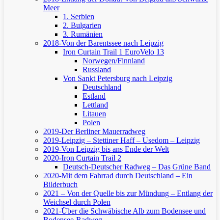
Meer
1. Serbien
2. Bulgarien
3. Rumänien
2018-Von der Barentssee nach Leipzig
Iron Curtain Trail 1
EuroVelo 13
Norwegen/Finnland
Russland
Von Sankt Petersburg nach Leipzig
Deutschland
Estland
Lettland
Litauen
Polen
2019-Der Berliner Mauerradweg
2019-Leipzig – Stettiner Haff – Usedom – Leipzig
2019-Von Leipzig bis ans Ende der Welt
2020-Iron Curtain Trail 2
Deutsch-Deutscher Radweg – Das Grüne Band
2020-Mit dem Fahrrad durch Deutschland – Ein
Bilderbuch
2021 – Von der Quelle bis zur Mündung – Entlang der
Weichsel durch Polen
2021-Über die Schwäbische Alb zum Bodensee und
Bodensee-Radweg