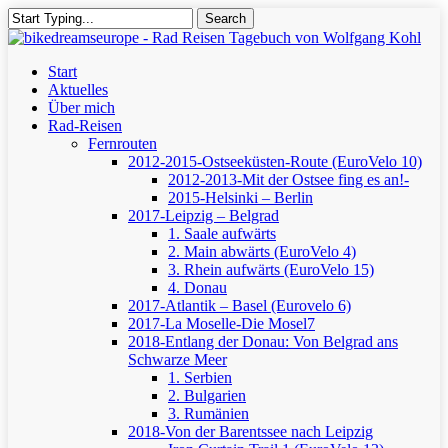
Skip
Search
to
Close
main
Search
content
Menu
Start
Aktuelles
Über mich
Rad-Reisen
Fernrouten
2012-2015-Ostseeküsten-Route (EuroVelo 10)
2012-2013-Mit der Ostsee fing es an!-
2015-Helsinki – Berlin
2017-Leipzig – Belgrad
1. Saale aufwärts
2. Main abwärts (EuroVelo 4)
3. Rhein aufwärts (EuroVelo 15)
4. Donau
2017-Atlantik – Basel (Eurovelo 6)
2017-La Moselle-Die Mosel7
2018-Entlang der Donau: Von Belgrad ans
Schwarze Meer
1. Serbien
2. Bulgarien
3. Rumänien
2018-Von der Barentssee nach Leipzig