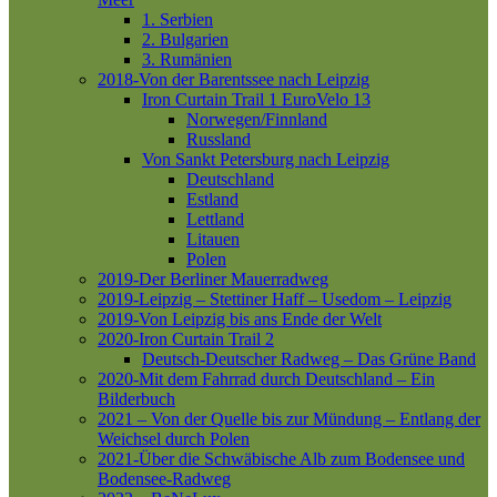
1. Serbien
2. Bulgarien
3. Rumänien
2018-Von der Barentssee nach Leipzig
Iron Curtain Trail 1
EuroVelo 13
Norwegen/Finnland
Russland
Von Sankt Petersburg nach Leipzig
Deutschland
Estland
Lettland
Litauen
Polen
2019-Der Berliner Mauerradweg
2019-Leipzig – Stettiner Haff – Usedom – Leipzig
2019-Von Leipzig bis ans Ende der Welt
2020-Iron Curtain Trail 2
Deutsch-Deutscher Radweg – Das Grüne Band
2020-Mit dem Fahrrad durch Deutschland – Ein
Bilderbuch
2021 – Von der Quelle bis zur Mündung – Entlang der
Weichsel durch Polen
2021-Über die Schwäbische Alb zum Bodensee und
Bodensee-Radweg