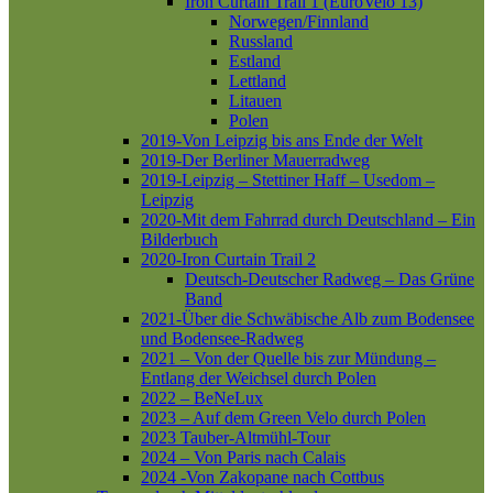
Iron Curtain Trail 1 (EuroVelo 13)
Norwegen/Finnland
Russland
Estland
Lettland
Litauen
Polen
2019-Von Leipzig bis ans Ende der Welt
2019-Der Berliner Mauerradweg
2019-Leipzig – Stettiner Haff – Usedom –
Leipzig
2020-Mit dem Fahrrad durch Deutschland – Ein
Bilderbuch
2020-Iron Curtain Trail 2
Deutsch-Deutscher Radweg – Das Grüne
Band
2021-Über die Schwäbische Alb zum Bodensee
und Bodensee-Radweg
2021 – Von der Quelle bis zur Mündung –
Entlang der Weichsel durch Polen
2022 – BeNeLux
2023 – Auf dem Green Velo durch Polen
2023 Tauber-Altmühl-Tour
2024 – Von Paris nach Calais
2024 -Von Zakopane nach Cottbus