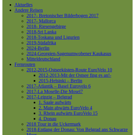
Aktuelles
Andere Reisen
2017- Bretonischer Bilderbogen 2017
2017- Mallorca
2018- Riesengebirge
2018-Sri Lanka
2018-Toskana und Ligurien
2019-Südafrika
2024-Berlin
2024-Georgien-Sagenumwobener Kaukasus
Mitteldeutschland
Fernrouten
2012-2015-Ostseeküsten-Route
EuroVelo 10
2012-2013-Mit der Ostsee fing es an!-
2015-Helsinki – Berlin
2017-Atlantik – Basel
Eurovelo 6
2017-La Moselle-Die Mosel7
2017-Leipzig – Belgrad
1. Saale aufwärts
2. Main abwärts
EuroVelo 4
3. Rhein aufwärts
EuroVelo 15
4. Donau
2018 Tour in die Uckermark
2018-Entlang der Donau: Von Belgrad ans Schwarze
Meer