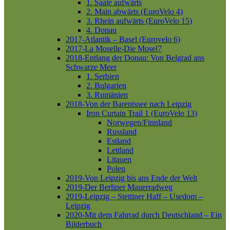
1. Saale aufwärts
2. Main abwärts (EuroVelo 4)
3. Rhein aufwärts (EuroVelo 15)
4. Donau
2017-Atlantik – Basel (Eurovelo 6)
2017-La Moselle-Die Mosel7
2018-Entlang der Donau: Von Belgrad ans
Schwarze Meer
1. Serbien
2. Bulgarien
3. Rumänien
2018-Von der Barentssee nach Leipzig
Iron Curtain Trail 1 (EuroVelo 13)
Norwegen/Finnland
Russland
Estland
Lettland
Litauen
Polen
2019-Von Leipzig bis ans Ende der Welt
2019-Der Berliner Mauerradweg
2019-Leipzig – Stettiner Haff – Usedom –
Leipzig
2020-Mit dem Fahrrad durch Deutschland – Ein
Bilderbuch