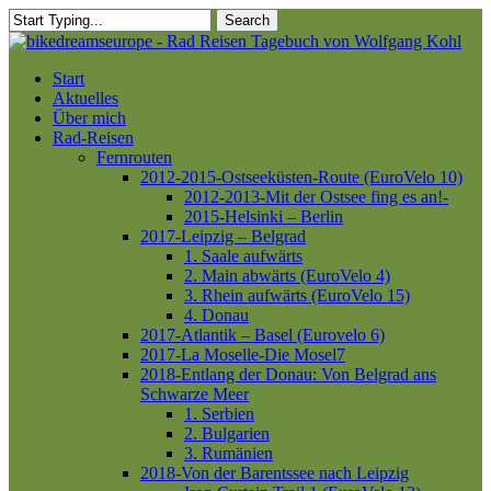
Skip
Search
to
Close
main
Search
content
Menu
Start
Aktuelles
Über mich
Rad-Reisen
Fernrouten
2012-2015-Ostseeküsten-Route (EuroVelo 10)
2012-2013-Mit der Ostsee fing es an!-
2015-Helsinki – Berlin
2017-Leipzig – Belgrad
1. Saale aufwärts
2. Main abwärts (EuroVelo 4)
3. Rhein aufwärts (EuroVelo 15)
4. Donau
2017-Atlantik – Basel (Eurovelo 6)
2017-La Moselle-Die Mosel7
2018-Entlang der Donau: Von Belgrad ans
Schwarze Meer
1. Serbien
2. Bulgarien
3. Rumänien
2018-Von der Barentssee nach Leipzig