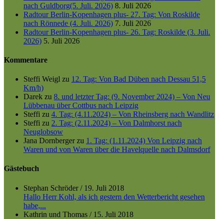
nach Guldborg(5. Juli. 2026)
8. Juli 2026
Radtour Berlin-Kopenhagen plus- 27. Tag: Von Roskilde
nach Rönnede (4. Juli. 2026)
7. Juli 2026
Radtour Berlin-Kopenhagen plus- 26. Tag: Roskilde (3. Juli.
2026)
5. Juli 2026
Kommentare
Steffi Weigl
zu
12. Tag: Von Bad Düben nach Dessau 51,5
Km/h)
Darek
zu
8. und letzter Tag: (9. November 2024) – Von Neu
Lübbenau über Cottbus nach Leipzig
Steffi
zu
4. Tag: (4.11.2024) – Von Rheinsberg nach Wandlitz
Steffi
zu
2. Tag: (2.11.2024) – Von Dalmhorst nach
Neuglobsow
Jana Dornberger
zu
1. Tag: (1.11.2024) Von Leipzig nach
Waren und von Waren über die Havelquelle nach Dalmsdorf
Gästebuch
Stephan Schröder
/
19. Juli 2018
Hallo Herr Kohl, als ich gestern den Wetterbericht gesehen
habe,...
Kathrin und Thomas
/
15. Juli 2018