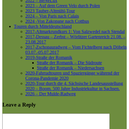
2022 – BeNeLux
2023 – Auf dem Green Velo durch Polen
2023 Tauber-Altmühl-Tour
2024 – Von Paris nach Calais
2024 -Von Zakopane nach Cottbus
Touren durch Mitteldeutschland
2017-Altmarkrundkurs 1: Von Salzwedel nach Stendal
2017-Dessau – Zerbst – Wörlitzer Gartenreich
21.08. –
23.08.2017
2017-Zschopauradweg – Vom Fichtelberg nach Döbeln
03.07.-05.07.2017
2019-Straße der Romanik
Straße der Romanik – Die Südroute
Straße der Romanik – Niedersachsen
2020-Fahrradtouren und Spaziergänge während der
Corona-Pandemie 2020
2020-Tour durch die 4. Sächsische Landesausstellung
2020 – Boom. 500 Jahre Industriekultur in Sachsen.
2026 – Der Mulde-Radweg
Leave a Reply