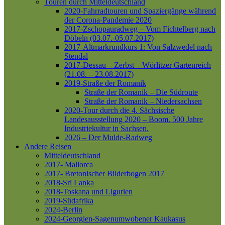
Touren durch Mitteldeutschland
2020-Fahrradtouren und Spaziergänge während
der Corona-Pandemie 2020
2017-Zschopauradweg – Vom Fichtelberg nach
Döbeln (03.07.-05.07.2017)
2017-Altmarkrundkurs 1: Von Salzwedel nach
Stendal
2017-Dessau – Zerbst – Wörlitzer Gartenreich
(21.08. – 23.08.2017)
2019-Straße der Romanik
Straße der Romanik – Die Südroute
Straße der Romanik – Niedersachsen
2020-Tour durch die 4. Sächsische
Landesausstellung 2020 – Boom. 500 Jahre
Industriekultur in Sachsen.
2026 – Der Mulde-Radweg
Andere Reisen
Mitteldeutschland
2017- Mallorca
2017- Bretonischer Bilderbogen 2017
2018-Sri Lanka
2018-Toskana und Ligurien
2019-Südafrika
2024-Berlin
2024-Georgien-Sagenumwobener Kaukasus