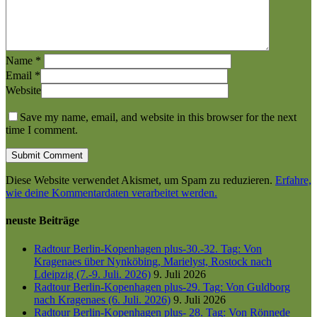
Name
*
Email
*
Website
Save my name, email, and website in this browser for the next
time I comment.
Diese Website verwendet Akismet, um Spam zu reduzieren.
Erfahre,
wie deine Kommentardaten verarbeitet werden.
neuste Beiträge
Radtour Berlin-Kopenhagen plus-30.-32. Tag: Von
Kragenaes über Nynköbing, Marielyst, Rostock nach
Ldeipzig (7.-9. Juli. 2026)
9. Juli 2026
Radtour Berlin-Kopenhagen plus-29. Tag: Von Guldborg
nach Kragenaes (6. Juli. 2026)
9. Juli 2026
Radtour Berlin-Kopenhagen plus- 28. Tag: Von Rönnede