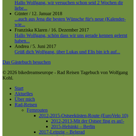
Hallo Wolfgang, wir versuchen schon seid 2 Wochen dir
liebe...
Günter
/
12. Januar 2018
...auch aus Jena die besten Wünsche für's neue (Kalender-
wie...
Franziska Klaren
/
16. Dezember 2017
Hallo Wolfgang, schön dass wir uns gerade kennen gelernt
haben...
Andrea
/
5. Juni 2017
Grüß dich Wolfgang, über Lukas und Elis bin ich auf...
Das Gästebuch besuchen
© 2026 bikedreamseurope - Rad Reisen Tagebuch von Wolfgang
Kohl.
Close
Start
Menu
Aktuelles
Über mich
Rad-Reisen
Fernrouten
2012-2015-Ostseeküsten-Route (EuroVelo 10)
2012-2013-Mit der Ostsee fing es an!-
2015-Helsinki – Berlin
2017-Leipzig – Belgrad