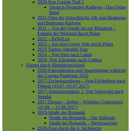
2020-Iron Curtain Trail 2
Deutsch-Deutscher Radweg – Das Grüne
Band
2021-Über die Schwäbische Alb zum Bodensee
und Bodensee-Radweg
2021 – Von der Quelle bis zur Mündung –
Entlang der Weichsel durch Polen
2022 – BeNeLux
2023 – Auf dem Green Velo durch Polen
2023 Tauber-Altmühl-Tour
2024 – Von Paris nach Calais
2024 -Von Zakopane nach Cottbus
Touren durch Mitteldeutschland
2020-Fahrradtouren und Spaziergänge während
der Corona-Pandemie 2020
2017-Zschopauradweg – Vom Fichtelberg nach
Döbeln (03.07.-05.07.2017)
2017-Altmarkrundkurs 1: Von Salzwedel nach
Stendal
2017-Dessau – Zerbst – Wörlitzer Gartenreich
(21.08. – 23.08.2017)
2019-Straße der Romanik
Straße der Romanik – Die Südroute
Straße der Romanik – Niedersachsen
2020-Tour durch die 4. Sächsische