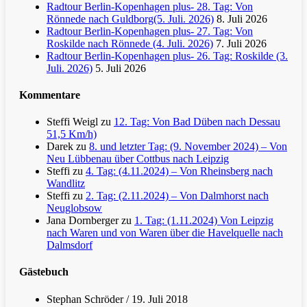
Radtour Berlin-Kopenhagen plus- 28. Tag: Von
Rönnede nach Guldborg(5. Juli. 2026)
8. Juli 2026
Radtour Berlin-Kopenhagen plus- 27. Tag: Von
Roskilde nach Rönnede (4. Juli. 2026)
7. Juli 2026
Radtour Berlin-Kopenhagen plus- 26. Tag: Roskilde (3.
Juli. 2026)
5. Juli 2026
Kommentare
Steffi Weigl
zu
12. Tag: Von Bad Düben nach Dessau
51,5 Km/h)
Darek
zu
8. und letzter Tag: (9. November 2024) – Von
Neu Lübbenau über Cottbus nach Leipzig
Steffi
zu
4. Tag: (4.11.2024) – Von Rheinsberg nach
Wandlitz
Steffi
zu
2. Tag: (2.11.2024) – Von Dalmhorst nach
Neuglobsow
Jana Dornberger
zu
1. Tag: (1.11.2024) Von Leipzig
nach Waren und von Waren über die Havelquelle nach
Dalmsdorf
Gästebuch
Stephan Schröder
/
19. Juli 2018