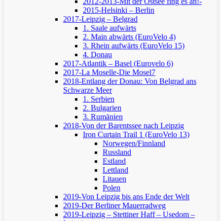
2012-2013-Mit der Ostsee fing es an!-
2015-Helsinki – Berlin
2017-Leipzig – Belgrad
1. Saale aufwärts
2. Main abwärts (EuroVelo 4)
3. Rhein aufwärts (EuroVelo 15)
4. Donau
2017-Atlantik – Basel (Eurovelo 6)
2017-La Moselle-Die Mosel7
2018-Entlang der Donau: Von Belgrad ans
Schwarze Meer
1. Serbien
2. Bulgarien
3. Rumänien
2018-Von der Barentssee nach Leipzig
Iron Curtain Trail 1 (EuroVelo 13)
Norwegen/Finnland
Russland
Estland
Lettland
Litauen
Polen
2019-Von Leipzig bis ans Ende der Welt
2019-Der Berliner Mauerradweg
2019-Leipzig – Stettiner Haff – Usedom –