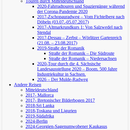
Touren durch Mitteldeutschland
2020-Fahrradtouren und Spaziergänge während
der Corona-Pandemie 2020
2017-Zschopauradweg – Vom Fichtelberg nach
Döbeln (03.07.-05.07.2017)
2017-Altmarkrundkurs 1: Von Salzwedel nach
Stendal
2017-Dessau – Zerbst – Wörlitzer Gartenreich
(21.08. – 23.08.2017)
2019-Straße der Romanik
Straße der Romanik – Die Südroute
Straße der Romanik – Niedersachsen
2020-Tour durch die 4. Sächsische
Landesausstellung 2020 – Boom. 500 Jahre
Industriekultur in Sachsen.
2026 – Der Mulde-Radweg
Andere Reisen
Mitteldeutschland
2017- Mallorca
2017- Bretonischer Bilderbogen 2017
2018-Sri Lanka
2018-Toskana und Ligurien
2019-Südafrika
2024-Berlin
2024-Georgien-Sagenumwobener Kaukasus