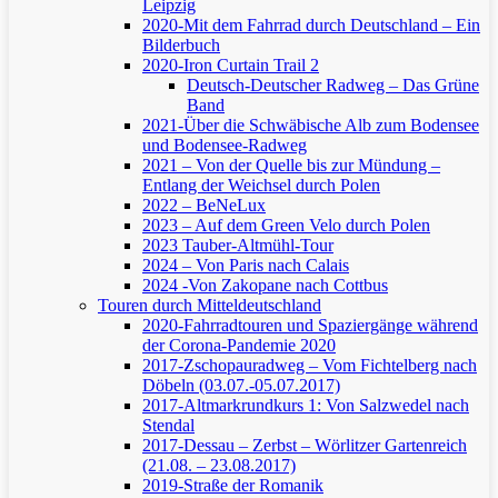
Leipzig
2020-Mit dem Fahrrad durch Deutschland – Ein
Bilderbuch
2020-Iron Curtain Trail 2
Deutsch-Deutscher Radweg – Das Grüne
Band
2021-Über die Schwäbische Alb zum Bodensee
und Bodensee-Radweg
2021 – Von der Quelle bis zur Mündung –
Entlang der Weichsel durch Polen
2022 – BeNeLux
2023 – Auf dem Green Velo durch Polen
2023 Tauber-Altmühl-Tour
2024 – Von Paris nach Calais
2024 -Von Zakopane nach Cottbus
Touren durch Mitteldeutschland
2020-Fahrradtouren und Spaziergänge während
der Corona-Pandemie 2020
2017-Zschopauradweg – Vom Fichtelberg nach
Döbeln (03.07.-05.07.2017)
2017-Altmarkrundkurs 1: Von Salzwedel nach
Stendal
2017-Dessau – Zerbst – Wörlitzer Gartenreich
(21.08. – 23.08.2017)
2019-Straße der Romanik