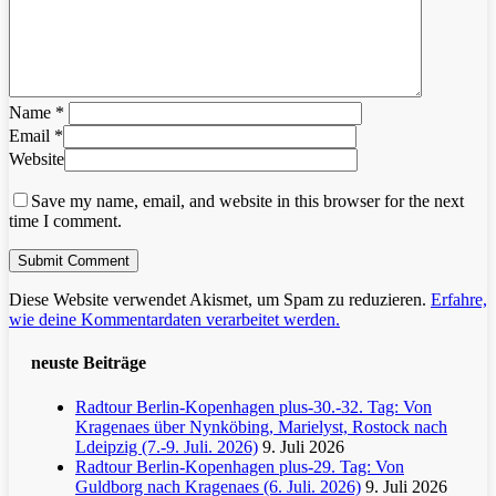
Name
*
Email
*
Website
Save my name, email, and website in this browser for the next
time I comment.
Diese Website verwendet Akismet, um Spam zu reduzieren.
Erfahre,
wie deine Kommentardaten verarbeitet werden.
neuste Beiträge
Radtour Berlin-Kopenhagen plus-30.-32. Tag: Von
Kragenaes über Nynköbing, Marielyst, Rostock nach
Ldeipzig (7.-9. Juli. 2026)
9. Juli 2026
Radtour Berlin-Kopenhagen plus-29. Tag: Von
Guldborg nach Kragenaes (6. Juli. 2026)
9. Juli 2026