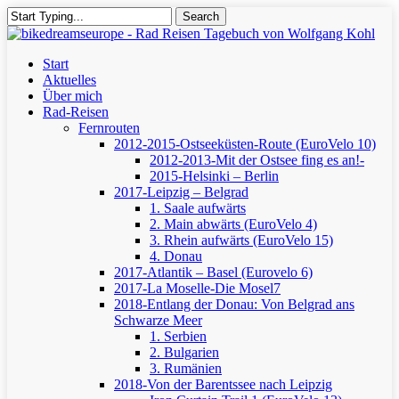
Skip
Search
to
Close
main
Search
content
Menu
Start
Aktuelles
Über mich
Rad-Reisen
Fernrouten
2012-2015-Ostseeküsten-Route (EuroVelo 10)
2012-2013-Mit der Ostsee fing es an!-
2015-Helsinki – Berlin
2017-Leipzig – Belgrad
1. Saale aufwärts
2. Main abwärts (EuroVelo 4)
3. Rhein aufwärts (EuroVelo 15)
4. Donau
2017-Atlantik – Basel (Eurovelo 6)
2017-La Moselle-Die Mosel7
2018-Entlang der Donau: Von Belgrad ans
Schwarze Meer
1. Serbien
2. Bulgarien
3. Rumänien
2018-Von der Barentssee nach Leipzig