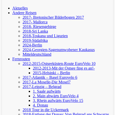
Aktuelles
Andere Reisen
2017- Bretonischer Bilderbogen 2017
2017- Mallorca
2018- Riesengebirge
2018-Sri Lanka
2018-Toskana und Ligurien
2019-Südafrika
2024-Berlin
2024-Georgien-Sagenumwobener Kaukasus
Mitteldeutschland
Fernrouten
2012-2015-Ostseeküsten-Route
EuroVelo 10
2012-2013-Mit der Ostsee fing es an!-
2015-Helsinki – Berlin
2017-Atlantik – Basel
Eurovelo 6
2017-La Moselle-Die Mosel7
2017-Leipzig – Belgrad
1. Saale aufwärts
2. Main abwärts
EuroVelo 4
3. Rhein aufwärts
EuroVelo 15
4. Donau
2018 Tour in die Uckermark
2018-Entlang der Donau: Von Belgrad ans Schwarze