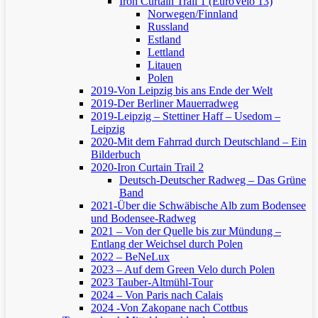
Iron Curtain Trail 1 (EuroVelo 13)
Norwegen/Finnland
Russland
Estland
Lettland
Litauen
Polen
2019-Von Leipzig bis ans Ende der Welt
2019-Der Berliner Mauerradweg
2019-Leipzig – Stettiner Haff – Usedom –
Leipzig
2020-Mit dem Fahrrad durch Deutschland – Ein
Bilderbuch
2020-Iron Curtain Trail 2
Deutsch-Deutscher Radweg – Das Grüne
Band
2021-Über die Schwäbische Alb zum Bodensee
und Bodensee-Radweg
2021 – Von der Quelle bis zur Mündung –
Entlang der Weichsel durch Polen
2022 – BeNeLux
2023 – Auf dem Green Velo durch Polen
2023 Tauber-Altmühl-Tour
2024 – Von Paris nach Calais
2024 -Von Zakopane nach Cottbus