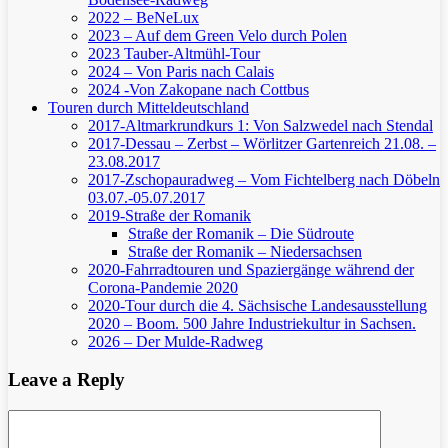
2022 – BeNeLux
2023 – Auf dem Green Velo durch Polen
2023 Tauber-Altmühl-Tour
2024 – Von Paris nach Calais
2024 -Von Zakopane nach Cottbus
Touren durch Mitteldeutschland
2017-Altmarkrundkurs 1: Von Salzwedel nach Stendal
2017-Dessau – Zerbst – Wörlitzer Gartenreich
21.08. –
23.08.2017
2017-Zschopauradweg – Vom Fichtelberg nach Döbeln
03.07.-05.07.2017
2019-Straße der Romanik
Straße der Romanik – Die Südroute
Straße der Romanik – Niedersachsen
2020-Fahrradtouren und Spaziergänge während der
Corona-Pandemie 2020
2020-Tour durch die 4. Sächsische Landesausstellung
2020 – Boom. 500 Jahre Industriekultur in Sachsen.
2026 – Der Mulde-Radweg
Leave a Reply