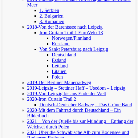
Meer
1. Serbien
2. Bulgarien
3. Rumänien
2018-Von der Barentssee nach Leipzig
Iron Curtain Trail 1
EuroVelo 13
Norwegen/Finnland
Russland
Von Sankt Petersburg nach Leipzig
Deutschland
Estland
Lettland
Litauen
Polen
2019-Der Berliner Mauerradweg
2019-Leipzig – Stettiner Haff – Usedom – Leipzig
2019-Von Leipzig bis ans Ende der Welt
2020-Iron Curtain Trail 2
Deutsch-Deutscher Radweg – Das Grüne Band
2020-Mit dem Fahrrad durch Deutschland – Ein
Bilderbuch
2021 – Von der Quelle bis zur Mündung – Entlang der
Weichsel durch Polen
2021-Über die Schwäbische Alb zum Bodensee und
Bodensee-Radweg