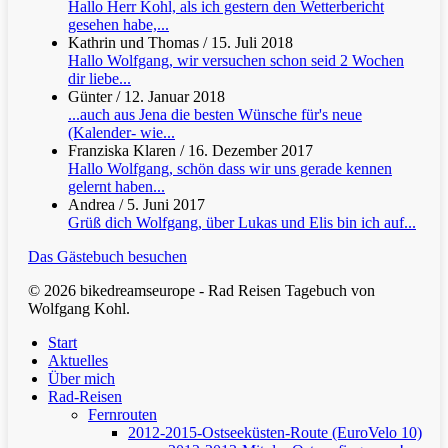
Hallo Herr Kohl, als ich gestern den Wetterbericht
gesehen habe,...
Kathrin und Thomas
/
15. Juli 2018
Hallo Wolfgang, wir versuchen schon seid 2 Wochen
dir liebe...
Günter
/
12. Januar 2018
...auch aus Jena die besten Wünsche für's neue
(Kalender- wie...
Franziska Klaren
/
16. Dezember 2017
Hallo Wolfgang, schön dass wir uns gerade kennen
gelernt haben...
Andrea
/
5. Juni 2017
Grüß dich Wolfgang, über Lukas und Elis bin ich auf...
Das Gästebuch besuchen
© 2026 bikedreamseurope - Rad Reisen Tagebuch von
Wolfgang Kohl.
Clos
Start
Men
Aktuelles
Über mich
Rad-Reisen
Fernrouten
2012-2015-Ostseeküsten-Route (EuroVelo 10)