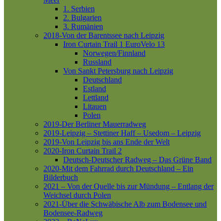
1. Serbien
2. Bulgarien
3. Rumänien
2018-Von der Barentssee nach Leipzig
Iron Curtain Trail 1
EuroVelo 13
Norwegen/Finnland
Russland
Von Sankt Petersburg nach Leipzig
Deutschland
Estland
Lettland
Litauen
Polen
2019-Der Berliner Mauerradweg
2019-Leipzig – Stettiner Haff – Usedom – Leipzig
2019-Von Leipzig bis ans Ende der Welt
2020-Iron Curtain Trail 2
Deutsch-Deutscher Radweg – Das Grüne Band
2020-Mit dem Fahrrad durch Deutschland – Ein
Bilderbuch
2021 – Von der Quelle bis zur Mündung – Entlang der
Weichsel durch Polen
2021-Über die Schwäbische Alb zum Bodensee und
Bodensee-Radweg