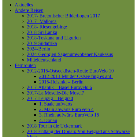
Aktuelles
Andere Reisen
2017- Bretonischer Bilderbogen 2017
2017- Mallorca
2018- Riesengebirge
2018-Sri Lanka
2018-Toskana und Ligurien
2019-Südafrika
2024-Berlin
2024-Georgien-Sagenumwobener Kaukasus
Mitteldeutschland
Fernrouten
2012-2015-Ostseeküsten-Route
EuroVelo 10
2012-2013-Mit der Ostsee fing es an!-
2015-Helsinki – Berlin
2017-Atlantik – Basel
Eurovelo 6
2017-La Moselle-Die Mosel7
2017-Leipzig – Belgrad
1. Saale aufwärts
2. Main abwärts
EuroVelo 4
3. Rhein aufwärts
EuroVelo 15
4. Donau
2018 Tour in die Uckermark
2018-Entlang der Donau: Von Belgrad ans Schwarze
Meer