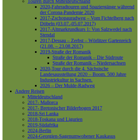
Touren durch Mitteldeutschland
2020-Fahrradtouren und Spaziergänge während
der Corona-Pandemie 2020
2017-Zschopauradweg – Vom Fichtelberg nach
Döbeln (03.07.-05.07.2017)
2017-Altmarkrundkurs 1: Von Salzwedel nach
Stendal
2017-Dessau – Zerbst – Wörlitzer Gartenreich
(21.08. – 23.08.2017)
2019-Straße der Romanik
Straße der Romanik – Die Südroute
Straße der Romanik – Niedersachsen
2020-Tour durch die 4. Sächsische
Landesausstellung 2020 – Boom. 500 Jahre
Industriekultur in Sachsen.
2026 – Der Mulde-Radweg
Andere Reisen
Mitteldeutschland
2017- Mallorca
2017- Bretonischer Bilderbogen 2017
2018-Sri Lanka
2018-Toskana und Ligurien
2019-Südafrika
2024-Berlin
2024-Georgien-Sagenumwobener Kaukasus