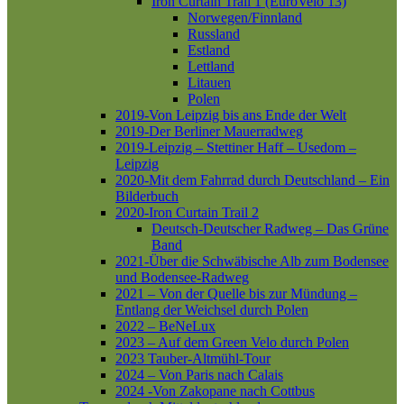
Iron Curtain Trail 1 (EuroVelo 13)
Norwegen/Finnland
Russland
Estland
Lettland
Litauen
Polen
2019-Von Leipzig bis ans Ende der Welt
2019-Der Berliner Mauerradweg
2019-Leipzig – Stettiner Haff – Usedom –
Leipzig
2020-Mit dem Fahrrad durch Deutschland – Ein
Bilderbuch
2020-Iron Curtain Trail 2
Deutsch-Deutscher Radweg – Das Grüne
Band
2021-Über die Schwäbische Alb zum Bodensee
und Bodensee-Radweg
2021 – Von der Quelle bis zur Mündung –
Entlang der Weichsel durch Polen
2022 – BeNeLux
2023 – Auf dem Green Velo durch Polen
2023 Tauber-Altmühl-Tour
2024 – Von Paris nach Calais
2024 -Von Zakopane nach Cottbus