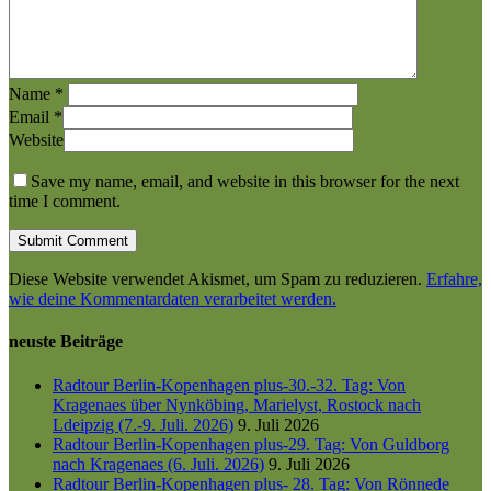
Name
*
Email
*
Website
Save my name, email, and website in this browser for the next
time I comment.
Diese Website verwendet Akismet, um Spam zu reduzieren.
Erfahre,
wie deine Kommentardaten verarbeitet werden.
neuste Beiträge
Radtour Berlin-Kopenhagen plus-30.-32. Tag: Von
Kragenaes über Nynköbing, Marielyst, Rostock nach
Ldeipzig (7.-9. Juli. 2026)
9. Juli 2026
Radtour Berlin-Kopenhagen plus-29. Tag: Von Guldborg
nach Kragenaes (6. Juli. 2026)
9. Juli 2026
Radtour Berlin-Kopenhagen plus- 28. Tag: Von Rönnede