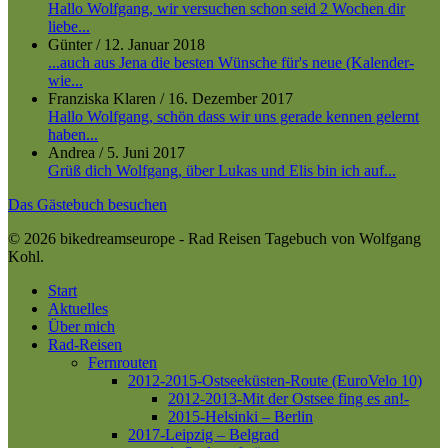
Hallo Wolfgang, wir versuchen schon seid 2 Wochen dir
liebe...
Günter
/
12. Januar 2018
...auch aus Jena die besten Wünsche für's neue (Kalender-
wie...
Franziska Klaren
/
16. Dezember 2017
Hallo Wolfgang, schön dass wir uns gerade kennen gelernt
haben...
Andrea
/
5. Juni 2017
Grüß dich Wolfgang, über Lukas und Elis bin ich auf...
Das Gästebuch besuchen
© 2026 bikedreamseurope - Rad Reisen Tagebuch von Wolfgang
Kohl.
Close
Start
Menu
Aktuelles
Über mich
Rad-Reisen
Fernrouten
2012-2015-Ostseeküsten-Route (EuroVelo 10)
2012-2013-Mit der Ostsee fing es an!-
2015-Helsinki – Berlin
2017-Leipzig – Belgrad