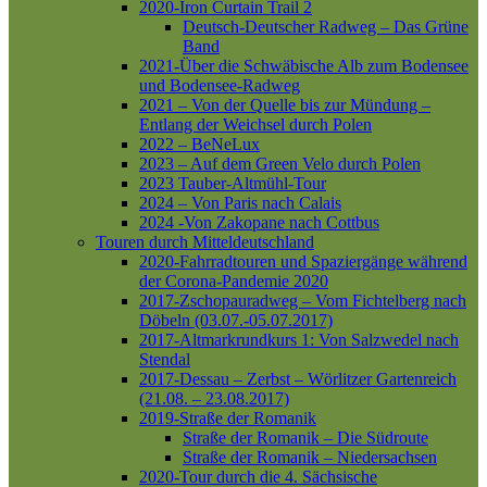
2020-Iron Curtain Trail 2
Deutsch-Deutscher Radweg – Das Grüne
Band
2021-Über die Schwäbische Alb zum Bodensee
und Bodensee-Radweg
2021 – Von der Quelle bis zur Mündung –
Entlang der Weichsel durch Polen
2022 – BeNeLux
2023 – Auf dem Green Velo durch Polen
2023 Tauber-Altmühl-Tour
2024 – Von Paris nach Calais
2024 -Von Zakopane nach Cottbus
Touren durch Mitteldeutschland
2020-Fahrradtouren und Spaziergänge während
der Corona-Pandemie 2020
2017-Zschopauradweg – Vom Fichtelberg nach
Döbeln (03.07.-05.07.2017)
2017-Altmarkrundkurs 1: Von Salzwedel nach
Stendal
2017-Dessau – Zerbst – Wörlitzer Gartenreich
(21.08. – 23.08.2017)
2019-Straße der Romanik
Straße der Romanik – Die Südroute
Straße der Romanik – Niedersachsen
2020-Tour durch die 4. Sächsische