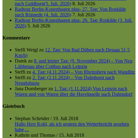
nach Guldborg(5. Juli. 2026)
8. Juli 2026
Radtour Berlin-Kopenhagen plus- 27. Tag: Von Roskilde
nach Rönnede (4. Juli. 2026)
7. Juli 2026
Radtour Berlin-Kopenhagen plus- 26. Tag: Roskilde (3. Juli.
2026)
5. Juli 2026
Kommentare
Steffi Weigl
zu
12. Tag: Von Bad Düben nach Dessau 51,5
Km/h)
Darek
zu
8. und letzter Tag: (9. November 2024) – Von Neu
Lübbenau über Cottbus nach Leipzig
Steffi
zu
4. Tag: (4.11.2024) – Von Rheinsberg nach Wandlitz
Steffi
zu
2. Tag: (2.11.2024) – Von Dalmhorst nach
Neuglobsow
Jana Dornberger
zu
1. Tag: (1.11.2024) Von Leipzig nach
Waren und von Waren über die Havelquelle nach Dalmsdorf
Gästebuch
Stephan Schröder
/
19. Juli 2018
Hallo Herr Kohl, als ich gestern den Wetterbericht gesehen
habe,...
Kathrin und Thomas
/
15. Juli 2018