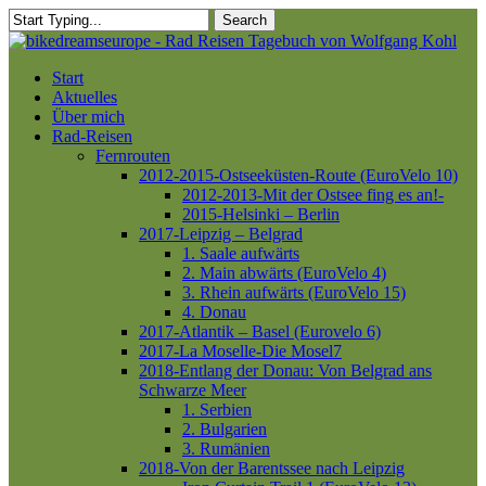
Skip
Search
to
Close
main
Search
content
Menu
Start
Aktuelles
Über mich
Rad-Reisen
Fernrouten
2012-2015-Ostseeküsten-Route (EuroVelo 10)
2012-2013-Mit der Ostsee fing es an!-
2015-Helsinki – Berlin
2017-Leipzig – Belgrad
1. Saale aufwärts
2. Main abwärts (EuroVelo 4)
3. Rhein aufwärts (EuroVelo 15)
4. Donau
2017-Atlantik – Basel (Eurovelo 6)
2017-La Moselle-Die Mosel7
2018-Entlang der Donau: Von Belgrad ans
Schwarze Meer
1. Serbien
2. Bulgarien
3. Rumänien
2018-Von der Barentssee nach Leipzig