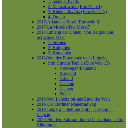
1. Saale aufwärts
2. Main abwärts (EuroVelo 4)
3. Rhein aufwärts (EuroVelo 15)
4. Donau
2017-Atlantik – Basel (Eurovelo 6)
2017-La Moselle-Die Mosel7
2018-Entlang der Donau: Von Belgrad ans
Schwarze Meer
1. Serbien
2. Bulgarien
3. Rumänien
2018-Von der Barentssee nach Leipzig
Iron Curtain Trail 1 (EuroVelo 13)
Norwegen/Finnland
Russland
Estland
Lettland
Litauen
Polen
2019-Von Leipzig bis ans Ende der Welt
2019-Der Berliner Mauerradweg
2019-Leipzig – Stettiner Haff – Usedom –
Leipzig
2020-Mit dem Fahrrad durch Deutschland – Ein
Bilderbuch