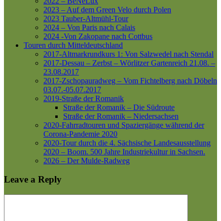
2022 – BeNeLux
2023 – Auf dem Green Velo durch Polen
2023 Tauber-Altmühl-Tour
2024 – Von Paris nach Calais
2024 -Von Zakopane nach Cottbus
Touren durch Mitteldeutschland
2017-Altmarkrundkurs 1: Von Salzwedel nach Stendal
2017-Dessau – Zerbst – Wörlitzer Gartenreich
21.08. –
23.08.2017
2017-Zschopauradweg – Vom Fichtelberg nach Döbeln
03.07.-05.07.2017
2019-Straße der Romanik
Straße der Romanik – Die Südroute
Straße der Romanik – Niedersachsen
2020-Fahrradtouren und Spaziergänge während der
Corona-Pandemie 2020
2020-Tour durch die 4. Sächsische Landesausstellung
2020 – Boom. 500 Jahre Industriekultur in Sachsen.
2026 – Der Mulde-Radweg
Leave a Reply