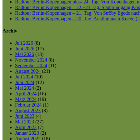
Radtour Berlin-Kopenhagen plus- 24. Tag: Von Kopenhagen nac
Radtour Berlin-Kopenhagen – 22.+23.Tag: Stadtrundgang Kop
Radtour Berlin-Kopenhagen – 21. Tag: Von Ströby Egede nac
Radtour Berlin-Kopenhagen – 20. Tag: Ausflug nach Koege (2
Archiv
Juli 2026
(8)
Juni 2026
(17)
Mai 2026
(13)
November 2024
(8)
September 2024
(11)
August 2024
(21)
Juli 2024
(10)
Juni 2024
(12)
Mai 2024
(2)
April 2024
(16)
März 2024
(19)
Februar 2024
(1)
August 2023
(8)
Juni 2023
(4)
Mai 2023
(27)
April 2023
(7)
Januar 2023
(2)
August 2022
(18)