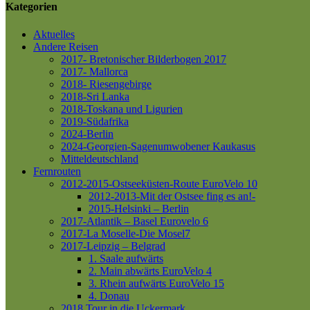
Kategorien
Aktuelles
Andere Reisen
2017- Bretonischer Bilderbogen 2017
2017- Mallorca
2018- Riesengebirge
2018-Sri Lanka
2018-Toskana und Ligurien
2019-Südafrika
2024-Berlin
2024-Georgien-Sagenumwobener Kaukasus
Mitteldeutschland
Fernrouten
2012-2015-Ostseeküsten-Route
EuroVelo 10
2012-2013-Mit der Ostsee fing es an!-
2015-Helsinki – Berlin
2017-Atlantik – Basel
Eurovelo 6
2017-La Moselle-Die Mosel7
2017-Leipzig – Belgrad
1. Saale aufwärts
2. Main abwärts
EuroVelo 4
3. Rhein aufwärts
EuroVelo 15
4. Donau
2018 Tour in die Uckermark