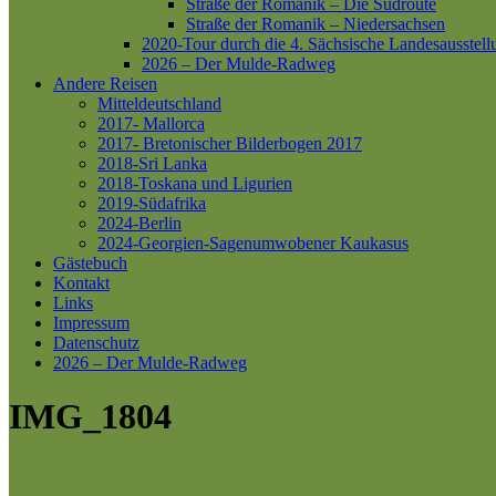
Straße der Romanik – Die Südroute
Straße der Romanik – Niedersachsen
2020-Tour durch die 4. Sächsische Landesausstell
2026 – Der Mulde-Radweg
Andere Reisen
Mitteldeutschland
2017- Mallorca
2017- Bretonischer Bilderbogen 2017
2018-Sri Lanka
2018-Toskana und Ligurien
2019-Südafrika
2024-Berlin
2024-Georgien-Sagenumwobener Kaukasus
Gästebuch
Kontakt
Links
Impressum
Datenschutz
2026 – Der Mulde-Radweg
IMG_1804