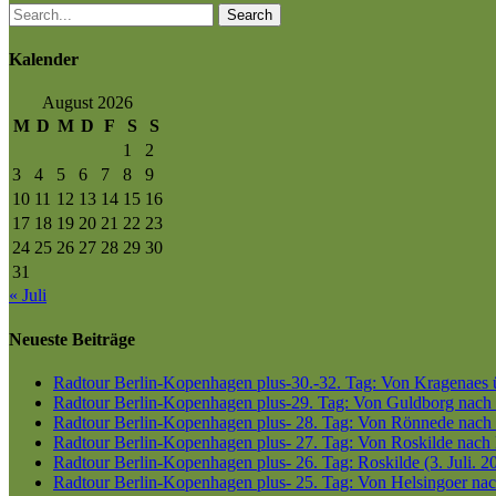
Search
Kalender
August 2026
M
D
M
D
F
S
S
1
2
3
4
5
6
7
8
9
10
11
12
13
14
15
16
17
18
19
20
21
22
23
24
25
26
27
28
29
30
31
« Juli
Neueste Beiträge
Radtour Berlin-Kopenhagen plus-30.-32. Tag: Von Kragenaes üb
Radtour Berlin-Kopenhagen plus-29. Tag: Von Guldborg nach K
Radtour Berlin-Kopenhagen plus- 28. Tag: Von Rönnede nach G
Radtour Berlin-Kopenhagen plus- 27. Tag: Von Roskilde nach 
Radtour Berlin-Kopenhagen plus- 26. Tag: Roskilde (3. Juli. 2
Radtour Berlin-Kopenhagen plus- 25. Tag: Von Helsingoer nach