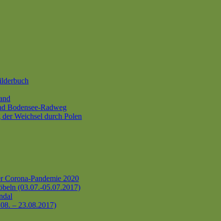
ilderbuch
and
und Bodensee-Radweg
 der Weichsel durch Polen
er Corona-Pandemie 2020
beln (03.07.-05.07.2017)
ndal
.08. – 23.08.2017)