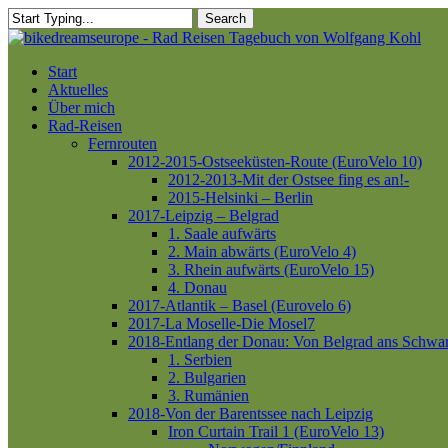
Skip
Search
to
Close
main
Search
content
Menu
Start
Aktuelles
Über mich
Rad-Reisen
Fernrouten
2012-2015-Ostseeküsten-Route (EuroVelo 10)
2012-2013-Mit der Ostsee fing es an!-
2015-Helsinki – Berlin
2017-Leipzig – Belgrad
1. Saale aufwärts
2. Main abwärts (EuroVelo 4)
3. Rhein aufwärts (EuroVelo 15)
4. Donau
2017-Atlantik – Basel (Eurovelo 6)
2017-La Moselle-Die Mosel7
2018-Entlang der Donau: Von Belgrad ans Schwa
1. Serbien
2. Bulgarien
3. Rumänien
2018-Von der Barentssee nach Leipzig
Iron Curtain Trail 1 (EuroVelo 13)