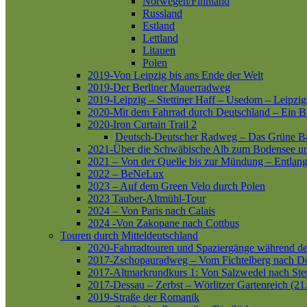
Norwegen/Finnland
Russland
Estland
Lettland
Litauen
Polen
2019-Von Leipzig bis ans Ende der Welt
2019-Der Berliner Mauerradweg
2019-Leipzig – Stettiner Haff – Usedom – Leipzig
2020-Mit dem Fahrrad durch Deutschland – Ein B
2020-Iron Curtain Trail 2
Deutsch-Deutscher Radweg – Das Grüne B
2021-Über die Schwäbische Alb zum Bodensee 
2021 – Von der Quelle bis zur Mündung – Entlang
2022 – BeNeLux
2023 – Auf dem Green Velo durch Polen
2023 Tauber-Altmühl-Tour
2024 – Von Paris nach Calais
2024 -Von Zakopane nach Cottbus
Touren durch Mitteldeutschland
2020-Fahrradtouren und Spaziergänge während d
2017-Zschopauradweg – Vom Fichtelberg nach Dö
2017-Altmarkrundkurs 1: Von Salzwedel nach Ste
2017-Dessau – Zerbst – Wörlitzer Gartenreich (21
2019-Straße der Romanik