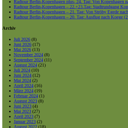
Radtour Berlin-Kopenhagen plus- 24. Tag: Von Kopenhagen nac
Radtour Berlin-Kopenhagen – 22.+23.Tag: Stadtrundgang Kop
Radtour Berlin-Kopenhagen – 21. Tag: Von Ströby Egede nac
Radtour Berlin-Kopenhagen – 20. Tag: Ausflug nach Koege (2
Archiv
Juli 2026
(8)
Juni 2026
(17)
Mai 2026
(13)
November 2024
(8)
September 2024
(11)
August 2024
(21)
Juli 2024
(10)
Juni 2024
(12)
Mai 2024
(2)
April 2024
(16)
März 2024
(19)
Februar 2024
(1)
August 2023
(8)
Juni 2023
(4)
Mai 2023
(27)
April 2023
(7)
Januar 2023
(2)
August 2022
(18)