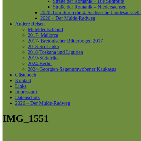
Straße der Romanik – Die Südroute
Straße der Romanik – Niedersachsen
2020-Tour durch die 4. Sächsische Landesausstell
2026 – Der Mulde-Radweg
Andere Reisen
Mitteldeutschland
2017- Mallorca
2017- Bretonischer Bilderbogen 2017
2018-Sri Lanka
2018-Toskana und Ligurien
2019-Südafrika
2024-Berlin
2024-Georgien-Sagenumwobener Kaukasus
Gästebuch
Kontakt
Links
Impressum
Datenschutz
2026 – Der Mulde-Radweg
IMG_1551