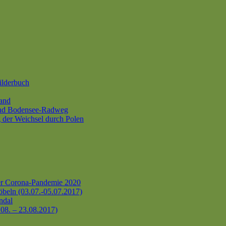
ilderbuch
and
und Bodensee-Radweg
 der Weichsel durch Polen
er Corona-Pandemie 2020
beln (03.07.-05.07.2017)
ndal
.08. – 23.08.2017)