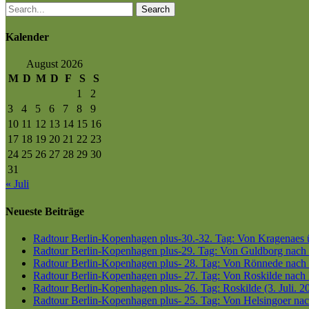
Search
Kalender
August 2026
M
D
M
D
F
S
S
1
2
3
4
5
6
7
8
9
10
11
12
13
14
15
16
17
18
19
20
21
22
23
24
25
26
27
28
29
30
31
« Juli
Neueste Beiträge
Radtour Berlin-Kopenhagen plus-30.-32. Tag: Von Kragenaes üb
Radtour Berlin-Kopenhagen plus-29. Tag: Von Guldborg nach K
Radtour Berlin-Kopenhagen plus- 28. Tag: Von Rönnede nach G
Radtour Berlin-Kopenhagen plus- 27. Tag: Von Roskilde nach 
Radtour Berlin-Kopenhagen plus- 26. Tag: Roskilde (3. Juli. 2
Radtour Berlin-Kopenhagen plus- 25. Tag: Von Helsingoer nach