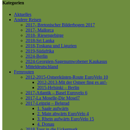
Kategorien
Aktuelles
Andere Reisen
2017- Bretonischer Bilderbogen 2017
2017- Mallorca
2018- Riesengebirge
2018-Sri Lanka
2018-Toskana und Ligurien
2019-Südafrika
2024-Berlin
2024-Georgien-Sagenumwobener Kaukasus
Mitteldeutschland
Fernrouten
2012-2015-Ostseeküsten-Route
EuroVelo 10
2012-2013-Mit der Ostsee fing es an!-
2015-Helsinki – Berlin
2017-Atlantik – Basel
Eurovelo 6
2017-La Moselle-Die Mosel7
2017-Leipzig – Belgrad
1. Saale aufwärts
2. Main abwärts
EuroVelo 4
3. Rhein aufwärts
EuroVelo 15
4. Donau
2018 Tour in die Uckermark