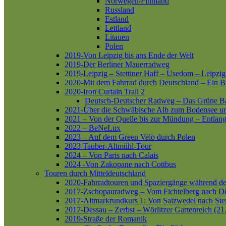
Norwegen/Finnland
Russland
Estland
Lettland
Litauen
Polen
2019-Von Leipzig bis ans Ende der Welt
2019-Der Berliner Mauerradweg
2019-Leipzig – Stettiner Haff – Usedom – Leipzig
2020-Mit dem Fahrrad durch Deutschland – Ein B
2020-Iron Curtain Trail 2
Deutsch-Deutscher Radweg – Das Grüne B
2021-Über die Schwäbische Alb zum Bodensee 
2021 – Von der Quelle bis zur Mündung – Entlang
2022 – BeNeLux
2023 – Auf dem Green Velo durch Polen
2023 Tauber-Altmühl-Tour
2024 – Von Paris nach Calais
2024 -Von Zakopane nach Cottbus
Touren durch Mitteldeutschland
2020-Fahrradtouren und Spaziergänge während d
2017-Zschopauradweg – Vom Fichtelberg nach Dö
2017-Altmarkrundkurs 1: Von Salzwedel nach Ste
2017-Dessau – Zerbst – Wörlitzer Gartenreich (21
2019-Straße der Romanik