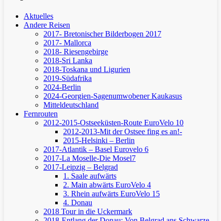
Aktuelles
Andere Reisen
2017- Bretonischer Bilderbogen 2017
2017- Mallorca
2018- Riesengebirge
2018-Sri Lanka
2018-Toskana und Ligurien
2019-Südafrika
2024-Berlin
2024-Georgien-Sagenumwobener Kaukasus
Mitteldeutschland
Fernrouten
2012-2015-Ostseeküsten-Route
EuroVelo 10
2012-2013-Mit der Ostsee fing es an!-
2015-Helsinki – Berlin
2017-Atlantik – Basel
Eurovelo 6
2017-La Moselle-Die Mosel7
2017-Leipzig – Belgrad
1. Saale aufwärts
2. Main abwärts
EuroVelo 4
3. Rhein aufwärts
EuroVelo 15
4. Donau
2018 Tour in die Uckermark
2018-Entlang der Donau: Von Belgrad ans Schwarze