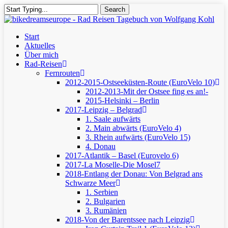
Skip
Search
to
Close
main
Search
content
Menu
Start
Aktuelles
Über mich
Rad-Reisen
Fernrouten
2012-2015-Ostseeküsten-Route (EuroVelo 10)
2012-2013-Mit der Ostsee fing es an!-
2015-Helsinki – Berlin
2017-Leipzig – Belgrad
1. Saale aufwärts
2. Main abwärts (EuroVelo 4)
3. Rhein aufwärts (EuroVelo 15)
4. Donau
2017-Atlantik – Basel (Eurovelo 6)
2017-La Moselle-Die Mosel7
2018-Entlang der Donau: Von Belgrad ans
Schwarze Meer
1. Serbien
2. Bulgarien
3. Rumänien
2018-Von der Barentssee nach Leipzig