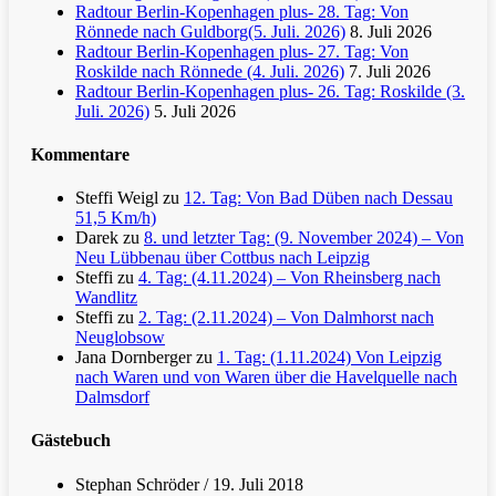
Radtour Berlin-Kopenhagen plus- 28. Tag: Von
Rönnede nach Guldborg(5. Juli. 2026)
8. Juli 2026
Radtour Berlin-Kopenhagen plus- 27. Tag: Von
Roskilde nach Rönnede (4. Juli. 2026)
7. Juli 2026
Radtour Berlin-Kopenhagen plus- 26. Tag: Roskilde (3.
Juli. 2026)
5. Juli 2026
Kommentare
Steffi Weigl
zu
12. Tag: Von Bad Düben nach Dessau
51,5 Km/h)
Darek
zu
8. und letzter Tag: (9. November 2024) – Von
Neu Lübbenau über Cottbus nach Leipzig
Steffi
zu
4. Tag: (4.11.2024) – Von Rheinsberg nach
Wandlitz
Steffi
zu
2. Tag: (2.11.2024) – Von Dalmhorst nach
Neuglobsow
Jana Dornberger
zu
1. Tag: (1.11.2024) Von Leipzig
nach Waren und von Waren über die Havelquelle nach
Dalmsdorf
Gästebuch
Stephan Schröder
/
19. Juli 2018