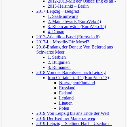
2012-2013-Mit der Ostsee fing es an!-
2015-Helsinki – Berlin
2017-Leipzig – Belgrad
1. Saale aufwärts
2. Main abwärts (EuroVelo 4)
3. Rhein aufwärts (EuroVelo 15)
4. Donau
2017-Atlantik – Basel (Eurovelo 6)
2017-La Moselle-Die Mosel7
2018-Entlang der Donau: Von Belgrad ans
Schwarze Meer
1. Serbien
2. Bulgarien
3. Rumänien
2018-Von der Barentssee nach Leipzig
Iron Curtain Trail 1 (EuroVelo 13)
Norwegen/Finnland
Russland
Estland
Lettland
Litauen
Polen
2019-Von Leipzig bis ans Ende der Welt
2019-Der Berliner Mauerradweg
2019-Leipzig – Stettiner Haff – Usedom –