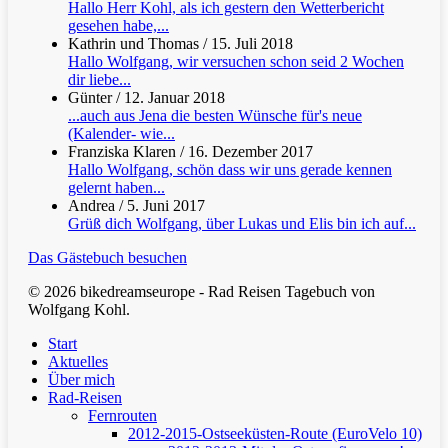
Hallo Herr Kohl, als ich gestern den Wetterbericht
gesehen habe,...
Kathrin und Thomas
/
15. Juli 2018
Hallo Wolfgang, wir versuchen schon seid 2 Wochen
dir liebe...
Günter
/
12. Januar 2018
...auch aus Jena die besten Wünsche für's neue
(Kalender- wie...
Franziska Klaren
/
16. Dezember 2017
Hallo Wolfgang, schön dass wir uns gerade kennen
gelernt haben...
Andrea
/
5. Juni 2017
Grüß dich Wolfgang, über Lukas und Elis bin ich auf...
Das Gästebuch besuchen
© 2026 bikedreamseurope - Rad Reisen Tagebuch von
Wolfgang Kohl.
Clos
Start
Men
Aktuelles
Über mich
Rad-Reisen
Fernrouten
2012-2015-Ostseeküsten-Route (EuroVelo 10)