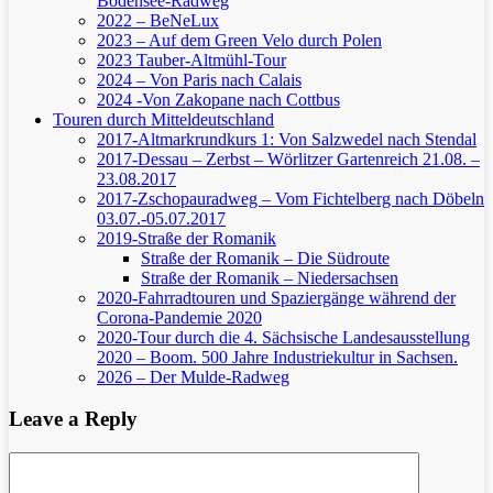
Bodensee-Radweg
2022 – BeNeLux
2023 – Auf dem Green Velo durch Polen
2023 Tauber-Altmühl-Tour
2024 – Von Paris nach Calais
2024 -Von Zakopane nach Cottbus
Touren durch Mitteldeutschland
2017-Altmarkrundkurs 1: Von Salzwedel nach Stendal
2017-Dessau – Zerbst – Wörlitzer Gartenreich
21.08. –
23.08.2017
2017-Zschopauradweg – Vom Fichtelberg nach Döbeln
03.07.-05.07.2017
2019-Straße der Romanik
Straße der Romanik – Die Südroute
Straße der Romanik – Niedersachsen
2020-Fahrradtouren und Spaziergänge während der
Corona-Pandemie 2020
2020-Tour durch die 4. Sächsische Landesausstellung
2020 – Boom. 500 Jahre Industriekultur in Sachsen.
2026 – Der Mulde-Radweg
Leave a Reply