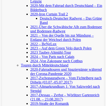
Leipzig
2020-Mit dem Fahrrad durch Deutschland – Ein
Bilderbuch
2020-Iron Curtain Trail 2
Deutsch-Deutscher Radweg – Das Grüne
Band
2021-Über die Schwäbische Alb zum Bodensee
und Bodensee-Radweg
2021 – Von der Quelle bis zur Mündung –
Entlang der Weichsel durch Polen
2022 – BeNeLux
2023 – Auf dem Green Velo durch Polen
2023 Tauber-Altmühl-Tour
2024 – Von Paris nach Calais
2024 -Von Zakopane nach Cottbus
Touren durch Mitteldeutschland
2020-Fahrradtouren und Spaziergänge während
der Corona-Pandemie 2020
2017-Zschopauradweg – Vom Fichtelberg nach
Döbeln (03.07.-05.07.2017)
2017-Altmarkrundkurs 1: Von Salzwedel nach
Stendal
2017-Dessau – Zerbst – Wörlitzer Gartenreich
(21.08. – 23.08.2017)
2019-Straße der Romanik