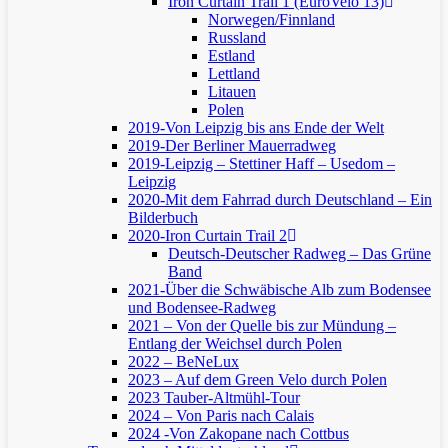
Iron Curtain Trail 1 (EuroVelo 13)
Norwegen/Finnland
Russland
Estland
Lettland
Litauen
Polen
2019-Von Leipzig bis ans Ende der Welt
2019-Der Berliner Mauerradweg
2019-Leipzig – Stettiner Haff – Usedom –
Leipzig
2020-Mit dem Fahrrad durch Deutschland – Ein
Bilderbuch
2020-Iron Curtain Trail 2
Deutsch-Deutscher Radweg – Das Grüne
Band
2021-Über die Schwäbische Alb zum Bodensee
und Bodensee-Radweg
2021 – Von der Quelle bis zur Mündung –
Entlang der Weichsel durch Polen
2022 – BeNeLux
2023 – Auf dem Green Velo durch Polen
2023 Tauber-Altmühl-Tour
2024 – Von Paris nach Calais
2024 -Von Zakopane nach Cottbus