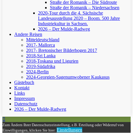
Straße der Romanik – Die Südroute
Straße der Romanik – Niedersachsen
2020-Tour durch die 4. Sächsische
Landesausstellung 2020 – Boom. 500 Jahre
Industriekultur in Sachsen.
2026 – Der Mulde-Radweg
Andere Reisen
Mitteldeutschland
2017- Mallorca
2017- Bretonischer Bilderbogen 2017
2018-Sri Lanka
2018-Toskana und Ligurien
2019-Südafrika
2024-Berlin
2024-Georgien-Sagenumwobener Kaukasus
Gästebuch
Kontakt
Links
Impressum
Datenschutz
2026 – Der Mulde-Radweg
Zum Ändern Ihrer Datenschutzeinstellung, z.B. Erteilung oder Widerruf von
Einstellungen
Einwilligungen, klicken Sie hier: