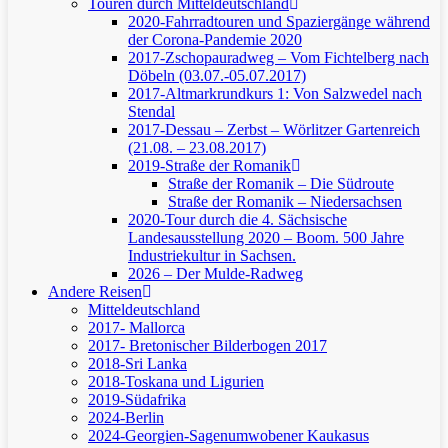
Touren durch Mitteldeutschland
2020-Fahrradtouren und Spaziergänge während
der Corona-Pandemie 2020
2017-Zschopauradweg – Vom Fichtelberg nach
Döbeln (03.07.-05.07.2017)
2017-Altmarkrundkurs 1: Von Salzwedel nach
Stendal
2017-Dessau – Zerbst – Wörlitzer Gartenreich
(21.08. – 23.08.2017)
2019-Straße der Romanik
Straße der Romanik – Die Südroute
Straße der Romanik – Niedersachsen
2020-Tour durch die 4. Sächsische
Landesausstellung 2020 – Boom. 500 Jahre
Industriekultur in Sachsen.
2026 – Der Mulde-Radweg
Andere Reisen
Mitteldeutschland
2017- Mallorca
2017- Bretonischer Bilderbogen 2017
2018-Sri Lanka
2018-Toskana und Ligurien
2019-Südafrika
2024-Berlin
2024-Georgien-Sagenumwobener Kaukasus