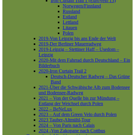
Iron Curtain Trail 1 (EuroVelo 13)
Norwegen/Finnland
Russland
Estland
Lettland
Litauen
Polen
2019-Von Leipzig bis ans Ende der Welt
2019-Der Berliner Mauerradweg
2019-Leipzig – Stettiner Haff – Usedom –
Leipzig
2020-Mit dem Fahrrad durch Deutschland – Ein
Bilderbuch
2020-Iron Curtain Trail 2
Deutsch-Deutscher Radweg – Das Grüne
Band
2021-Über die Schwäbische Alb zum Bodensee
und Bodensee-Radweg
2021 – Von der Quelle bis zur Mündung –
Entlang der Weichsel durch Polen
2022 – BeNeLux
2023 – Auf dem Green Velo durch Polen
2023 Tauber-Altmühl-Tour
2024 – Von Paris nach Calais
2024 -Von Zakopane nach Cottbus