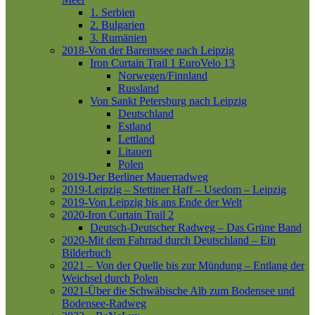
1. Serbien
2. Bulgarien
3. Rumänien
2018-Von der Barentssee nach Leipzig
Iron Curtain Trail 1
EuroVelo 13
Norwegen/Finnland
Russland
Von Sankt Petersburg nach Leipzig
Deutschland
Estland
Lettland
Litauen
Polen
2019-Der Berliner Mauerradweg
2019-Leipzig – Stettiner Haff – Usedom – Leipzig
2019-Von Leipzig bis ans Ende der Welt
2020-Iron Curtain Trail 2
Deutsch-Deutscher Radweg – Das Grüne Band
2020-Mit dem Fahrrad durch Deutschland – Ein
Bilderbuch
2021 – Von der Quelle bis zur Mündung – Entlang der
Weichsel durch Polen
2021-Über die Schwäbische Alb zum Bodensee und
Bodensee-Radweg