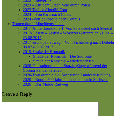
2022 – BeNeLux
2023 – Auf dem Green Velo durch Polen
2023 Tauber-Altmühl-Tour
2024 – Von Paris nach Calais
2024 -Von Zakopane nach Cottbus
Touren durch Mitteldeutschland
2017-Altmarkrundkurs 1: Von Salzwedel nach Stendal
2017-Dessau – Zerbst – Wörlitzer Gartenreich
21.08. –
23.08.2017
2017-Zschopauradweg – Vom Fichtelberg nach Döbeln
03.07.-05.07.2017
2019-Straße der Romanik
Straße der Romanik – Die Südroute
Straße der Romanik – Niedersachsen
2020-Fahrradtouren und Spaziergänge während der
Corona-Pandemie 2020
2020-Tour durch die 4. Sächsische Landesausstellung
2020 – Boom. 500 Jahre Industriekultur in Sachsen.
2026 – Der Mulde-Radweg
Leave a Reply