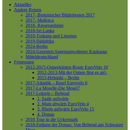
Aktuelles
Andere Reisen
2017- Bretonischer Bilderbogen 2017
2017- Mallorca
2018- Riesengebirge
2018-Sri Lanka
2018-Toskana und Ligurien
2019-Südafrika
2024-Berlin
2024-Georgien-Sagenumwobener Kaukasus
Mitteldeutschland
Fernrouten
2012-2015-Ostseeküsten-Route
EuroVelo 10
2012-2013-Mit der Ostsee fing es an!-
2015-Helsinki – Berlin
2017-Atlantik – Basel
Eurovelo 6
2017-La Moselle-Die Mosel7
2017-Leipzig – Belgrad
1. Saale aufwärts
2. Main abwärts
EuroVelo 4
3. Rhein aufwärts
EuroVelo 15
4. Donau
2018 Tour in die Uckermark
2018-Entlang der Donau: Von Belgrad ans Schwarze
Meer