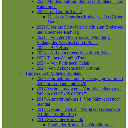
2020-Mit dem Fahrrad durch Deutschland – Ein
Bilderbuch
2020-Iron Curtain Trail 2
Deutsch-Deutscher Radweg – Das Grüne
Band
2021-Über die Schwäbische Alb zum Bodensee
und Bodensee-Radweg
2021 – Von der Quelle bis zur Mündung –
Entlang der Weichsel durch Polen
2022 – BeNeLux
2023 – Auf dem Green Velo durch Polen
2023 Tauber-Altmühl-Tour
2024 – Von Paris nach Calais
2024 -Von Zakopane nach Cottbus
Touren durch Mitteldeutschland
2020-Fahrradtouren und Spaziergänge während
der Corona-Pandemie 2020
2017-Zschopauradweg – Vom Fichtelberg nach
Döbeln (03.07.-05.07.2017)
2017-Altmarkrundkurs 1: Von Salzwedel nach
Stendal
2017-Dessau – Zerbst – Wörlitzer Gartenreich
(21.08. – 23.08.2017)
2019-Straße der Romanik
Straße der Romanik – Die Südroute