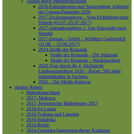
Touren durch Mitteldeutschland
2020-Fahrradtouren und Spaziergänge während
der Corona-Pandemie 2020
2017-Zschopauradweg – Vom Fichtelberg nach
Döbeln (03.07.-05.07.2017)
2017-Altmarkrundkurs 1: Von Salzwedel nach
Stendal
2017-Dessau – Zerbst – Wörlitzer Gartenreich
(21.08. – 23.08.2017)
2019-Straße der Romanik
Straße der Romanik – Die Südroute
Straße der Romanik – Niedersachsen
2020-Tour durch die 4. Sächsische
Landesausstellung 2020 – Boom. 500 Jahre
Industriekultur in Sachsen.
2026 – Der Mulde-Radweg
Andere Reisen
Mitteldeutschland
2017- Mallorca
2017- Bretonischer Bilderbogen 2017
2018-Sri Lanka
2018-Toskana und Ligurien
2019-Südafrika
2024-Berlin
2024-Georgien-Sagenumwobener Kaukasus