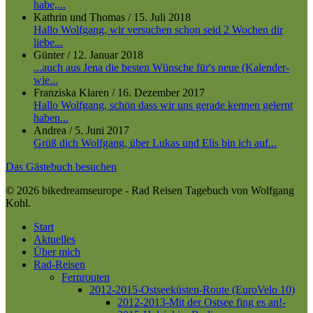
habe,...
Kathrin und Thomas
/
15. Juli 2018
Hallo Wolfgang, wir versuchen schon seid 2 Wochen dir
liebe...
Günter
/
12. Januar 2018
...auch aus Jena die besten Wünsche für's neue (Kalender-
wie...
Franziska Klaren
/
16. Dezember 2017
Hallo Wolfgang, schön dass wir uns gerade kennen gelernt
haben...
Andrea
/
5. Juni 2017
Grüß dich Wolfgang, über Lukas und Elis bin ich auf...
Das Gästebuch besuchen
© 2026 bikedreamseurope - Rad Reisen Tagebuch von Wolfgang
Kohl.
Close
Start
Menu
Aktuelles
Über mich
Rad-Reisen
Fernrouten
2012-2015-Ostseeküsten-Route (EuroVelo 10)
2012-2013-Mit der Ostsee fing es an!-