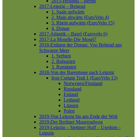
2015-Helsinki – Berlin
2017-Leipzig – Belgrad
1. Saale aufwärts
2. Main abwärts (EuroVelo 4)
3. Rhein aufwärts (EuroVelo 15)
4. Donau
2017-Atlantik – Basel (Eurovelo 6)
2017-La Moselle-Die Mosel7
2018-Entlang der Donau: Von Belgrad ans
Schwarze Meer
1. Serbien
2. Bulgarien
3. Rumänien
2018-Von der Barentssee nach Leipzig
Iron Curtain Trail 1 (EuroVelo 13)
Norwegen/Finnland
Russland
Estland
Lettland
Litauen
Polen
2019-Von Leipzig bis ans Ende der Welt
2019-Der Berliner Mauerradweg
2019-Leipzig – Stettiner Haff – Usedom –
Leipzig