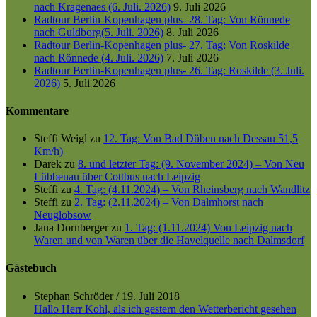
nach Kragenaes (6. Juli. 2026)
9. Juli 2026
Radtour Berlin-Kopenhagen plus- 28. Tag: Von Rönnede
nach Guldborg(5. Juli. 2026)
8. Juli 2026
Radtour Berlin-Kopenhagen plus- 27. Tag: Von Roskilde
nach Rönnede (4. Juli. 2026)
7. Juli 2026
Radtour Berlin-Kopenhagen plus- 26. Tag: Roskilde (3. Juli.
2026)
5. Juli 2026
Kommentare
Steffi Weigl
zu
12. Tag: Von Bad Düben nach Dessau 51,5
Km/h)
Darek
zu
8. und letzter Tag: (9. November 2024) – Von Neu
Lübbenau über Cottbus nach Leipzig
Steffi
zu
4. Tag: (4.11.2024) – Von Rheinsberg nach Wandlitz
Steffi
zu
2. Tag: (2.11.2024) – Von Dalmhorst nach
Neuglobsow
Jana Dornberger
zu
1. Tag: (1.11.2024) Von Leipzig nach
Waren und von Waren über die Havelquelle nach Dalmsdorf
Gästebuch
Stephan Schröder
/
19. Juli 2018
Hallo Herr Kohl, als ich gestern den Wetterbericht gesehen