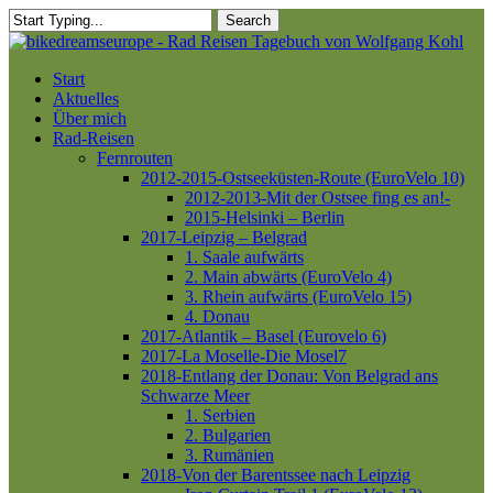
Skip
Search
to
Close
main
Search
content
Menu
Start
Aktuelles
Über mich
Rad-Reisen
Fernrouten
2012-2015-Ostseeküsten-Route (EuroVelo 10)
2012-2013-Mit der Ostsee fing es an!-
2015-Helsinki – Berlin
2017-Leipzig – Belgrad
1. Saale aufwärts
2. Main abwärts (EuroVelo 4)
3. Rhein aufwärts (EuroVelo 15)
4. Donau
2017-Atlantik – Basel (Eurovelo 6)
2017-La Moselle-Die Mosel7
2018-Entlang der Donau: Von Belgrad ans
Schwarze Meer
1. Serbien
2. Bulgarien
3. Rumänien
2018-Von der Barentssee nach Leipzig