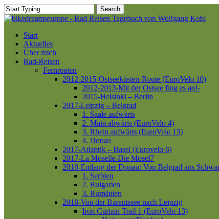
Skip
Search
to
Close
main
Search
content
Menu
Start
Aktuelles
Über mich
Rad-Reisen
Fernrouten
2012-2015-Ostseeküsten-Route (EuroVelo 10)
2012-2013-Mit der Ostsee fing es an!-
2015-Helsinki – Berlin
2017-Leipzig – Belgrad
1. Saale aufwärts
2. Main abwärts (EuroVelo 4)
3. Rhein aufwärts (EuroVelo 15)
4. Donau
2017-Atlantik – Basel (Eurovelo 6)
2017-La Moselle-Die Mosel7
2018-Entlang der Donau: Von Belgrad ans Schwa
1. Serbien
2. Bulgarien
3. Rumänien
2018-Von der Barentssee nach Leipzig
Iron Curtain Trail 1 (EuroVelo 13)