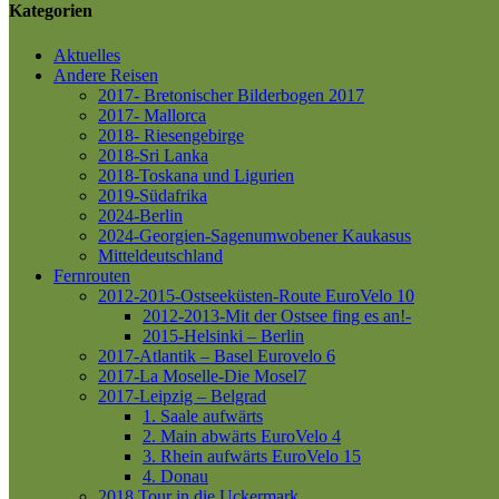
Kategorien
Aktuelles
Andere Reisen
2017- Bretonischer Bilderbogen 2017
2017- Mallorca
2018- Riesengebirge
2018-Sri Lanka
2018-Toskana und Ligurien
2019-Südafrika
2024-Berlin
2024-Georgien-Sagenumwobener Kaukasus
Mitteldeutschland
Fernrouten
2012-2015-Ostseeküsten-Route
EuroVelo 10
2012-2013-Mit der Ostsee fing es an!-
2015-Helsinki – Berlin
2017-Atlantik – Basel
Eurovelo 6
2017-La Moselle-Die Mosel7
2017-Leipzig – Belgrad
1. Saale aufwärts
2. Main abwärts
EuroVelo 4
3. Rhein aufwärts
EuroVelo 15
4. Donau
2018 Tour in die Uckermark