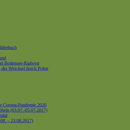
ilderbuch
and
und Bodensee-Radweg
 der Weichsel durch Polen
er Corona-Pandemie 2020
beln (03.07.-05.07.2017)
ndal
.08. – 23.08.2017)