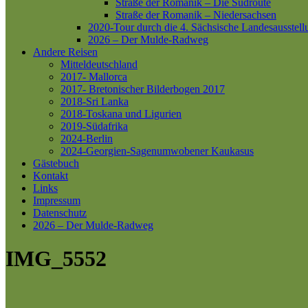
Straße der Romanik – Die Südroute
Straße der Romanik – Niedersachsen
2020-Tour durch die 4. Sächsische Landesausstell
2026 – Der Mulde-Radweg
Andere Reisen
Mitteldeutschland
2017- Mallorca
2017- Bretonischer Bilderbogen 2017
2018-Sri Lanka
2018-Toskana und Ligurien
2019-Südafrika
2024-Berlin
2024-Georgien-Sagenumwobener Kaukasus
Gästebuch
Kontakt
Links
Impressum
Datenschutz
2026 – Der Mulde-Radweg
IMG_5552