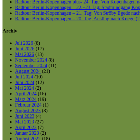
Radtour Berlin-Kopenhagen plus- 24. Tag: Von Kopenhagen nac
Radtour Berlin-Kopenhagen – 22.+23.Tag: Stadtrundgang Kop
Radtour Berlin-Kopenhagen – 21. Tag: Von Ströby Egede nac
Radtour Berlin-Kopenhagen – 20. Tag: Ausflug nach Koege (2
Archiv
Juli 2026
(8)
Juni 2026
(17)
Mai 2026
(13)
November 2024
(8)
September 2024
(11)
August 2024
(21)
Juli 2024
(10)
Juni 2024
(12)
Mai 2024
(2)
April 2024
(16)
März 2024
(19)
Februar 2024
(1)
August 2023
(8)
Juni 2023
(4)
Mai 2023
(27)
April 2023
(7)
Januar 2023
(2)
August 2022
(18)