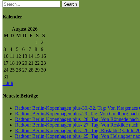
Search
Kalender
August 2026
M
D
M
D
F
S
S
1
2
3
4
5
6
7
8
9
10
11
12
13
14
15
16
17
18
19
20
21
22
23
24
25
26
27
28
29
30
31
« Juli
Neueste Beiträge
Radtour Berlin-Kopenhagen plus-30.-32. Tag: Von Kragenaes üb
Radtour Berlin-Kopenhagen plus-29. Tag: Von Guldborg nach K
Radtour Berlin-Kopenhagen plus- 28. Tag: Von Rönnede nach G
Radtour Berlin-Kopenhagen plus- 27. Tag: Von Roskilde nach 
Radtour Berlin-Kopenhagen plus- 26. Tag: Roskilde (3. Juli. 2
Radtour Berlin-Kopenhagen plus- 25. Tag: Von Helsingoer nach