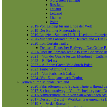
Norwegen/Finnland
Russland
Estland
Lettland
Litauen
Polen
2019-Von Leipzig bis ans Ende der Welt
2019-Der Berliner Mauerradweg
2019-Leipzig – Stettiner Haff – Usedom – Leipzig
2020-Mit dem Fahrrad durch Deutschland – Ein B
2020-Iron Curtain Trail 2
Deutsch-Deutscher Radweg – Das Grüne B
2021-Über die Schwäbische Alb zum Bodensee 
2021 – Von der Quelle bis zur Mündung – Entlang
2022 – BeNeLux
2023 – Auf dem Green Velo durch Polen
2023 Tauber-Altmühl-Tour
2024 – Von Paris nach Calais
2024 -Von Zakopane nach Cottbus
Touren durch Mitteldeutschland
2020-Fahrradtouren und Spaziergänge während d
2017-Zschopauradweg – Vom Fichtelberg nach Dö
2017-Altmarkrundkurs 1: Von Salzwedel nach Ste
2017-Dessau – Zerbst – Wörlitzer Gartenreich (21
2019-Straße der Romanik