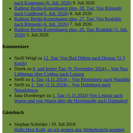
nach Kragenaes (6. Juli. 2026)
9. Juli 2026
Radtour Berlin-Kopenhagen plus- 28. Tag: Von Rönnede
nach Guldborg(5. Juli. 2026)
8. Juli 2026
Radtour Berlin-Kopenhagen plus- 27. Tag: Von Roskilde
nach Rönnede (4. Juli. 2026)
7. Juli 2026
Radtour Berlin-Kopenhagen plus- 26. Tag: Roskilde (3. Juli.
2026)
5. Juli 2026
Kommentare
Steffi Weigl
zu
12. Tag: Von Bad Düben nach Dessau 51,5
Km/h)
Darek
zu
8. und letzter Tag: (9. November 2024) – Von Neu
Lübbenau über Cottbus nach Leipzig
Steffi
zu
4. Tag: (4.11.2024) – Von Rheinsberg nach Wandlitz
Steffi
zu
2. Tag: (2.11.2024) – Von Dalmhorst nach
Neuglobsow
Jana Dornberger
zu
1. Tag: (1.11.2024) Von Leipzig nach
Waren und von Waren über die Havelquelle nach Dalmsdorf
Gästebuch
Stephan Schröder
/
19. Juli 2018
Hallo Herr Kohl, als ich gestern den Wetterbericht gesehen