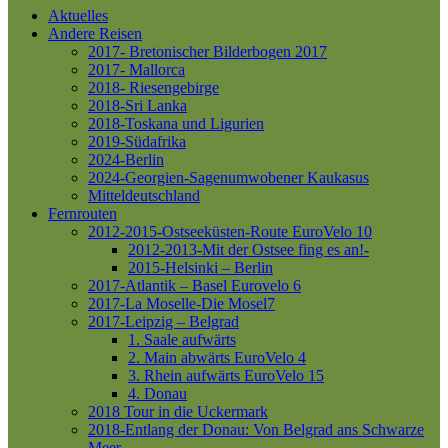
Aktuelles
Andere Reisen
2017- Bretonischer Bilderbogen 2017
2017- Mallorca
2018- Riesengebirge
2018-Sri Lanka
2018-Toskana und Ligurien
2019-Südafrika
2024-Berlin
2024-Georgien-Sagenumwobener Kaukasus
Mitteldeutschland
Fernrouten
2012-2015-Ostseeküsten-Route
EuroVelo 10
2012-2013-Mit der Ostsee fing es an!-
2015-Helsinki – Berlin
2017-Atlantik – Basel
Eurovelo 6
2017-La Moselle-Die Mosel7
2017-Leipzig – Belgrad
1. Saale aufwärts
2. Main abwärts
EuroVelo 4
3. Rhein aufwärts
EuroVelo 15
4. Donau
2018 Tour in die Uckermark
2018-Entlang der Donau: Von Belgrad ans Schwarze
Meer