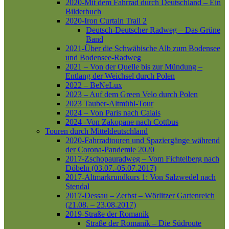
2020-Mit dem Fahrrad durch Deutschland – Ein
Bilderbuch
2020-Iron Curtain Trail 2
Deutsch-Deutscher Radweg – Das Grüne
Band
2021-Über die Schwäbische Alb zum Bodensee
und Bodensee-Radweg
2021 – Von der Quelle bis zur Mündung –
Entlang der Weichsel durch Polen
2022 – BeNeLux
2023 – Auf dem Green Velo durch Polen
2023 Tauber-Altmühl-Tour
2024 – Von Paris nach Calais
2024 -Von Zakopane nach Cottbus
Touren durch Mitteldeutschland
2020-Fahrradtouren und Spaziergänge während
der Corona-Pandemie 2020
2017-Zschopauradweg – Vom Fichtelberg nach
Döbeln (03.07.-05.07.2017)
2017-Altmarkrundkurs 1: Von Salzwedel nach
Stendal
2017-Dessau – Zerbst – Wörlitzer Gartenreich
(21.08. – 23.08.2017)
2019-Straße der Romanik
Straße der Romanik – Die Südroute