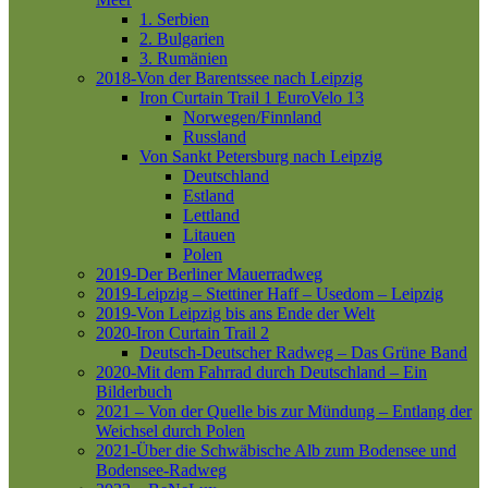
1. Serbien
2. Bulgarien
3. Rumänien
2018-Von der Barentssee nach Leipzig
Iron Curtain Trail 1
EuroVelo 13
Norwegen/Finnland
Russland
Von Sankt Petersburg nach Leipzig
Deutschland
Estland
Lettland
Litauen
Polen
2019-Der Berliner Mauerradweg
2019-Leipzig – Stettiner Haff – Usedom – Leipzig
2019-Von Leipzig bis ans Ende der Welt
2020-Iron Curtain Trail 2
Deutsch-Deutscher Radweg – Das Grüne Band
2020-Mit dem Fahrrad durch Deutschland – Ein
Bilderbuch
2021 – Von der Quelle bis zur Mündung – Entlang der
Weichsel durch Polen
2021-Über die Schwäbische Alb zum Bodensee und
Bodensee-Radweg