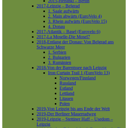
2015-Helsinki – Berlin
2017-Leipzig – Belgrad
1. Saale aufwärts
2. Main abwärts (EuroVelo 4)
3. Rhein aufwärts (EuroVelo 15)
4. Donau
2017-Atlantik – Basel (Eurovelo 6)
2017-La Moselle-Die Mosel7
2018-Entlang der Donau: Von Belgrad ans
Schwarze Meer
1. Serbien
2. Bulgarien
3. Rumänien
2018-Von der Barentssee nach Leipzig
Iron Curtain Trail 1 (EuroVelo 13)
Norwegen/Finnland
Russland
Estland
Lettland
Litauen
Polen
2019-Von Leipzig bis ans Ende der Welt
2019-Der Berliner Mauerradweg
2019-Leipzig – Stettiner Haff – Usedom –
Leipzig