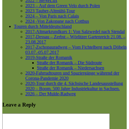
2022 – BeNeLux
2023 – Auf dem Green Velo durch Polen
2023 Tauber-Altmühl-Tour
2024 – Von Paris nach Calais
2024 -Von Zakopane nach Cottbus
Touren durch Mitteldeutschland
2017-Altmarkrundkurs 1: Von Salzwedel nach Stendal
2017-Dessau – Zerbst – Wörlitzer Gartenreich
21.08. –
23.08.2017
2017-Zschopauradweg – Vom Fichtelberg nach Döbeln
03.07.-05.07.2017
2019-Straße der Romanik
Straße der Romanik – Die Südroute
Straße der Romanik – Niedersachsen
2020-Fahrradtouren und Spaziergänge während der
Corona-Pandemie 2020
2020-Tour durch die 4. Sächsische Landesausstellung
2020 – Boom. 500 Jahre Industriekultur in Sachsen.
2026 – Der Mulde-Radweg
Leave a Reply