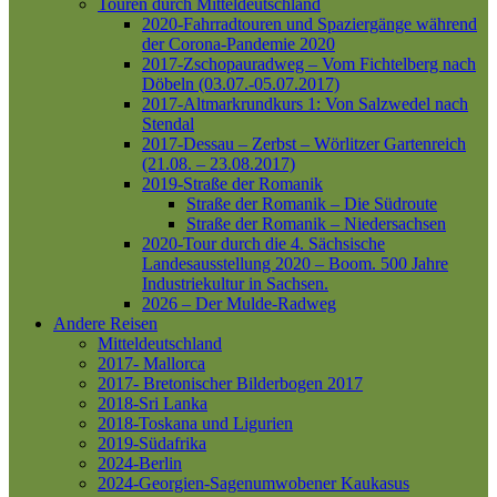
Touren durch Mitteldeutschland
2020-Fahrradtouren und Spaziergänge während
der Corona-Pandemie 2020
2017-Zschopauradweg – Vom Fichtelberg nach
Döbeln (03.07.-05.07.2017)
2017-Altmarkrundkurs 1: Von Salzwedel nach
Stendal
2017-Dessau – Zerbst – Wörlitzer Gartenreich
(21.08. – 23.08.2017)
2019-Straße der Romanik
Straße der Romanik – Die Südroute
Straße der Romanik – Niedersachsen
2020-Tour durch die 4. Sächsische
Landesausstellung 2020 – Boom. 500 Jahre
Industriekultur in Sachsen.
2026 – Der Mulde-Radweg
Andere Reisen
Mitteldeutschland
2017- Mallorca
2017- Bretonischer Bilderbogen 2017
2018-Sri Lanka
2018-Toskana und Ligurien
2019-Südafrika
2024-Berlin
2024-Georgien-Sagenumwobener Kaukasus