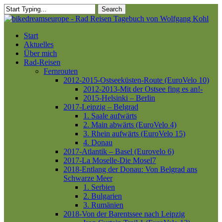
Skip
Search
to
Close
main
Search
content
Menu
Start
Aktuelles
Über mich
Rad-Reisen
Fernrouten
2012-2015-Ostseeküsten-Route (EuroVelo 10)
2012-2013-Mit der Ostsee fing es an!-
2015-Helsinki – Berlin
2017-Leipzig – Belgrad
1. Saale aufwärts
2. Main abwärts (EuroVelo 4)
3. Rhein aufwärts (EuroVelo 15)
4. Donau
2017-Atlantik – Basel (Eurovelo 6)
2017-La Moselle-Die Mosel7
2018-Entlang der Donau: Von Belgrad ans
Schwarze Meer
1. Serbien
2. Bulgarien
3. Rumänien
2018-Von der Barentssee nach Leipzig