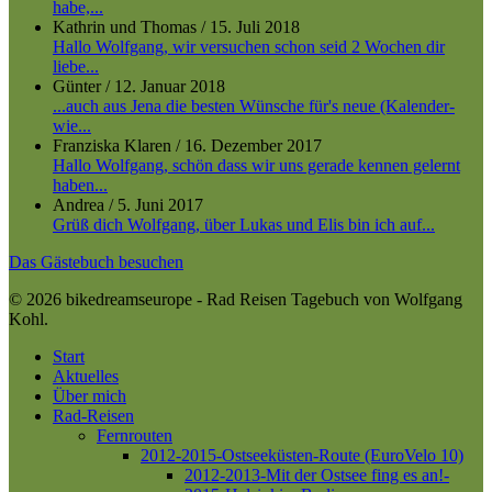
habe,...
Kathrin und Thomas
/
15. Juli 2018
Hallo Wolfgang, wir versuchen schon seid 2 Wochen dir
liebe...
Günter
/
12. Januar 2018
...auch aus Jena die besten Wünsche für's neue (Kalender-
wie...
Franziska Klaren
/
16. Dezember 2017
Hallo Wolfgang, schön dass wir uns gerade kennen gelernt
haben...
Andrea
/
5. Juni 2017
Grüß dich Wolfgang, über Lukas und Elis bin ich auf...
Das Gästebuch besuchen
© 2026 bikedreamseurope - Rad Reisen Tagebuch von Wolfgang
Kohl.
Close
Start
Menu
Aktuelles
Über mich
Rad-Reisen
Fernrouten
2012-2015-Ostseeküsten-Route (EuroVelo 10)
2012-2013-Mit der Ostsee fing es an!-