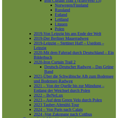
Iron Curtain Trail 1 (EuroVelo 13)
Norwegen/Finnland
Russland
Estland
Lettland
Litauen
Polen
2019-Von Leipzig bis ans Ende der Welt
2019-Der Berliner Mauerradweg
2019-Leipzig – Stettiner Haff – Usedom –
Leipzig
2020-Mit dem Fahrrad durch Deutschland – Ein
Bilderbuch
2020-Iron Curtain Trail 2
Deutsch-Deutscher Radweg – Das Grüne
Band
2021-Über die Schwäbische Alb zum Bodensee
und Bodensee-Radweg
2021 – Von der Quelle bis zur Mündung –
Entlang der Weichsel durch Polen
2022 – BeNeLux
2023 – Auf dem Green Velo durch Polen
2023 Tauber-Altmühl-Tour
2024 – Von Paris nach Calais
2024 -Von Zakopane nach Cottbus