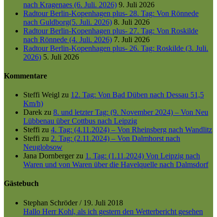
nach Kragenaes (6. Juli. 2026)
9. Juli 2026
Radtour Berlin-Kopenhagen plus- 28. Tag: Von Rönnede
nach Guldborg(5. Juli. 2026)
8. Juli 2026
Radtour Berlin-Kopenhagen plus- 27. Tag: Von Roskilde
nach Rönnede (4. Juli. 2026)
7. Juli 2026
Radtour Berlin-Kopenhagen plus- 26. Tag: Roskilde (3. Juli.
2026)
5. Juli 2026
Kommentare
Steffi Weigl
zu
12. Tag: Von Bad Düben nach Dessau 51,5
Km/h)
Darek
zu
8. und letzter Tag: (9. November 2024) – Von Neu
Lübbenau über Cottbus nach Leipzig
Steffi
zu
4. Tag: (4.11.2024) – Von Rheinsberg nach Wandlitz
Steffi
zu
2. Tag: (2.11.2024) – Von Dalmhorst nach
Neuglobsow
Jana Dornberger
zu
1. Tag: (1.11.2024) Von Leipzig nach
Waren und von Waren über die Havelquelle nach Dalmsdorf
Gästebuch
Stephan Schröder
/
19. Juli 2018
Hallo Herr Kohl, als ich gestern den Wetterbericht gesehen