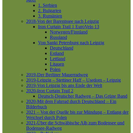
1. Serbien
2. Bulgarien
3. Rumänien
2018-Von der Barentssee nach Leipzig
Iron Curtain Trail 1
EuroVelo 13
Norwegen/Finnland
Russland
Von Sankt Petersburg nach Leipzig
Deutschland
Estland
Lettland
Litauen
Polen
2019-Der Berliner Mauerradweg
2019-Leipzig – Stettiner Haff – Usedom – Leipzig
2019-Von Leipzig bis ans Ende der Welt
2020-Iron Curtain Trail 2
Deutsch-Deutscher Radweg – Das Grüne Band
2020-Mit dem Fahrrad durch Deutschland – Ein
Bilderbuch
2021 – Von der Quelle bis zur Mündung – Entlang der
Weichsel durch Polen
2021-Über die Schwäbische Alb zum Bodensee und
Bodensee-Radweg