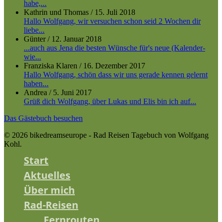
habe,...
Kathrin und Thomas
/
15. Juli 2018
Hallo Wolfgang, wir versuchen schon seid 2 Wochen dir
liebe...
Günter
/
12. Januar 2018
...auch aus Jena die besten Wünsche für's neue (Kalender-
wie...
Franziska Klaren
/
16. Dezember 2017
Hallo Wolfgang, schön dass wir uns gerade kennen gelernt
haben...
Andrea
/
5. Juni 2017
Grüß dich Wolfgang, über Lukas und Elis bin ich auf...
Das Gästebuch besuchen
© 2026 bikedreamseurope - Rad Reisen Tagebuch von Wolfgang
Kohl.
Start
Aktuelles
Über mich
Rad-Reisen
Fernrouten