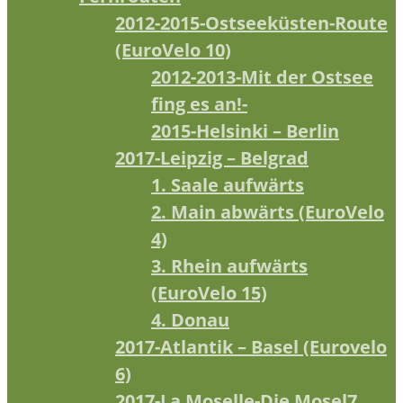
2012-2015-Ostseeküsten-Route
(EuroVelo 10)
2012-2013-Mit der Ostsee
fing es an!-
2015-Helsinki – Berlin
2017-Leipzig – Belgrad
1. Saale aufwärts
2. Main abwärts (EuroVelo
4)
3. Rhein aufwärts
(EuroVelo 15)
4. Donau
2017-Atlantik – Basel (Eurovelo
6)
2017-La Moselle-Die Mosel7