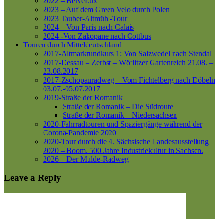
2022 – BeNeLux
2023 – Auf dem Green Velo durch Polen
2023 Tauber-Altmühl-Tour
2024 – Von Paris nach Calais
2024 -Von Zakopane nach Cottbus
Touren durch Mitteldeutschland
2017-Altmarkrundkurs 1: Von Salzwedel nach Stendal
2017-Dessau – Zerbst – Wörlitzer Gartenreich
21.08. –
23.08.2017
2017-Zschopauradweg – Vom Fichtelberg nach Döbeln
03.07.-05.07.2017
2019-Straße der Romanik
Straße der Romanik – Die Südroute
Straße der Romanik – Niedersachsen
2020-Fahrradtouren und Spaziergänge während der
Corona-Pandemie 2020
2020-Tour durch die 4. Sächsische Landesausstellung
2020 – Boom. 500 Jahre Industriekultur in Sachsen.
2026 – Der Mulde-Radweg
Leave a Reply