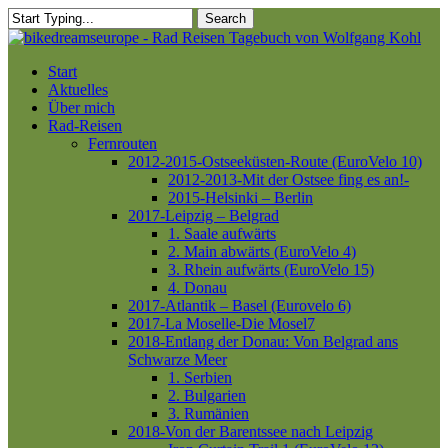
Skip
Search
to
Close
Close
main
Search
Menu
content
Menu
Start
Aktuelles
Über mich
Rad-Reisen
Fernrouten
2012-2015-Ostseeküsten-Route (EuroVelo 10)
2012-2013-Mit der Ostsee fing es an!-
2015-Helsinki – Berlin
2017-Leipzig – Belgrad
1. Saale aufwärts
2. Main abwärts (EuroVelo 4)
3. Rhein aufwärts (EuroVelo 15)
4. Donau
2017-Atlantik – Basel (Eurovelo 6)
2017-La Moselle-Die Mosel7
2018-Entlang der Donau: Von Belgrad ans
Schwarze Meer
1. Serbien
2. Bulgarien
3. Rumänien
2018-Von der Barentssee nach Leipzig