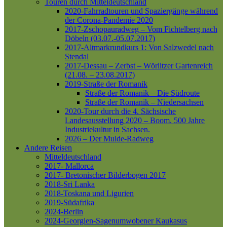
Touren durch Mitteldeutschland
2020-Fahrradtouren und Spaziergänge während
der Corona-Pandemie 2020
2017-Zschopauradweg – Vom Fichtelberg nach
Döbeln (03.07.-05.07.2017)
2017-Altmarkrundkurs 1: Von Salzwedel nach
Stendal
2017-Dessau – Zerbst – Wörlitzer Gartenreich
(21.08. – 23.08.2017)
2019-Straße der Romanik
Straße der Romanik – Die Südroute
Straße der Romanik – Niedersachsen
2020-Tour durch die 4. Sächsische
Landesausstellung 2020 – Boom. 500 Jahre
Industriekultur in Sachsen.
2026 – Der Mulde-Radweg
Andere Reisen
Mitteldeutschland
2017- Mallorca
2017- Bretonischer Bilderbogen 2017
2018-Sri Lanka
2018-Toskana und Ligurien
2019-Südafrika
2024-Berlin
2024-Georgien-Sagenumwobener Kaukasus