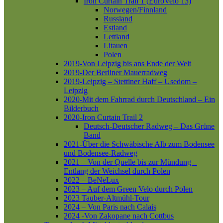
Iron Curtain Trail 1 (EuroVelo 13)
Norwegen/Finnland
Russland
Estland
Lettland
Litauen
Polen
2019-Von Leipzig bis ans Ende der Welt
2019-Der Berliner Mauerradweg
2019-Leipzig – Stettiner Haff – Usedom –
Leipzig
2020-Mit dem Fahrrad durch Deutschland – Ein
Bilderbuch
2020-Iron Curtain Trail 2
Deutsch-Deutscher Radweg – Das Grüne
Band
2021-Über die Schwäbische Alb zum Bodensee
und Bodensee-Radweg
2021 – Von der Quelle bis zur Mündung –
Entlang der Weichsel durch Polen
2022 – BeNeLux
2023 – Auf dem Green Velo durch Polen
2023 Tauber-Altmühl-Tour
2024 – Von Paris nach Calais
2024 -Von Zakopane nach Cottbus