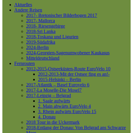
Aktuelles
Andere Reisen
2017- Bretonischer Bilderbogen 2017
2017- Mallorca
2018- Riesengebirge
2018-Sri Lanka
2018-Toskana und Ligurien
2019-Südafrika
2024-Berlin
2024-Georgien-Sagenumwobener Kaukasus
Mitteldeutschland
Fernrouten
2012-2015-Ostseeküsten-Route
EuroVelo 10
2012-2013-Mit der Ostsee fing es an!-
2015-Helsinki – Berlin
2017-Atlantik – Basel
Eurovelo 6
2017-La Moselle-Die Mosel7
2017-Leipzig – Belgrad
1. Saale aufwärts
2. Main abwärts
EuroVelo 4
3. Rhein aufwärts
EuroVelo 15
4. Donau
2018 Tour in die Uckermark
2018-Entlang der Donau: Von Belgrad ans Schwarze
Meer