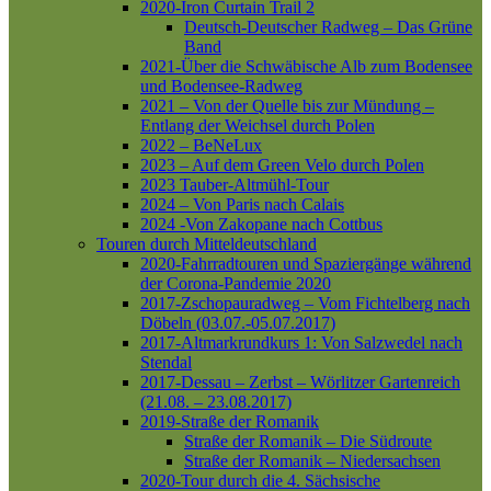
2020-Iron Curtain Trail 2
Deutsch-Deutscher Radweg – Das Grüne
Band
2021-Über die Schwäbische Alb zum Bodensee
und Bodensee-Radweg
2021 – Von der Quelle bis zur Mündung –
Entlang der Weichsel durch Polen
2022 – BeNeLux
2023 – Auf dem Green Velo durch Polen
2023 Tauber-Altmühl-Tour
2024 – Von Paris nach Calais
2024 -Von Zakopane nach Cottbus
Touren durch Mitteldeutschland
2020-Fahrradtouren und Spaziergänge während
der Corona-Pandemie 2020
2017-Zschopauradweg – Vom Fichtelberg nach
Döbeln (03.07.-05.07.2017)
2017-Altmarkrundkurs 1: Von Salzwedel nach
Stendal
2017-Dessau – Zerbst – Wörlitzer Gartenreich
(21.08. – 23.08.2017)
2019-Straße der Romanik
Straße der Romanik – Die Südroute
Straße der Romanik – Niedersachsen
2020-Tour durch die 4. Sächsische