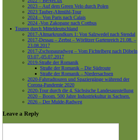
2022 – BeNeLux
2023 – Auf dem Green Velo durch Polen
2023 Tauber-Altmühl-Tour
2024 – Von Paris nach Calais
2024 -Von Zakopane nach Cottbus
Touren durch Mitteldeutschland
2017-Altmarkrundkurs 1: Von Salzwedel nach Stendal
2017-Dessau – Zerbst – Wörlitzer Gartenreich
21.08. –
23.08.2017
2017-Zschopauradweg – Vom Fichtelberg nach Döbeln
03.07.-05.07.2017
2019-Straße der Romanik
Straße der Romanik – Die Südroute
Straße der Romanik – Niedersachsen
2020-Fahrradtouren und Spaziergänge während der
Corona-Pandemie 2020
2020-Tour durch die 4. Sächsische Landesausstellung
2020 – Boom. 500 Jahre Industriekultur in Sachsen.
2026 – Der Mulde-Radweg
Leave a Reply