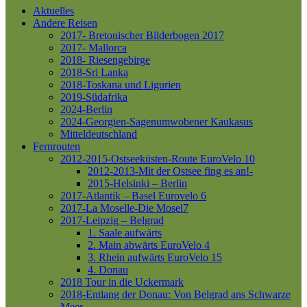
Aktuelles
Andere Reisen
2017- Bretonischer Bilderbogen 2017
2017- Mallorca
2018- Riesengebirge
2018-Sri Lanka
2018-Toskana und Ligurien
2019-Südafrika
2024-Berlin
2024-Georgien-Sagenumwobener Kaukasus
Mitteldeutschland
Fernrouten
2012-2015-Ostseeküsten-Route
EuroVelo 10
2012-2013-Mit der Ostsee fing es an!-
2015-Helsinki – Berlin
2017-Atlantik – Basel
Eurovelo 6
2017-La Moselle-Die Mosel7
2017-Leipzig – Belgrad
1. Saale aufwärts
2. Main abwärts
EuroVelo 4
3. Rhein aufwärts
EuroVelo 15
4. Donau
2018 Tour in die Uckermark
2018-Entlang der Donau: Von Belgrad ans Schwarze
Meer