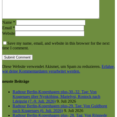
Name
*
Email
*
Website
Save my name, email, and website in this browser for the next
time I comment.
Diese Website verwendet Akismet, um Spam zu reduzieren.
Erfahre,
wie deine Kommentardaten verarbeitet werden.
neuste Beiträge
Radtour Berlin-Kopenhagen plus-30.-32. Tag: Von
Kragenaes über Nynköbing, Marielyst, Rostock nach
Ldeipzig (7.-9. Juli. 2026)
9. Juli 2026
Radtour Berlin-Kopenhagen plus-29. Tag: Von Guldborg
nach Kragenaes (6. Juli. 2026)
9. Juli 2026
Radtour Berlin-Kopenhagen plus- 28. Tag: Von Rönnede