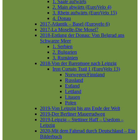
1. Saale aufwärts
2. Main abwärts (EuroVelo 4)
3. Rhein aufwärts (EuroVelo 15)
4. Donau
2017-Atlantik – Basel (Eurovelo 6)
2017-La Moselle-Die Mosel7
2018-Entlang der Donau: Von Belgrad ans
Schwarze Meer
1. Serbien
2. Bulgarien
3. Rumänien
2018-Von der Barentssee nach Leipzig
Iron Curtain Trail 1 (EuroVelo 13)
Norwegen/Finnland
Russland
Estland
Lettland
Litauen
Polen
2019-Von Leipzig bis ans Ende der Welt
2019-Der Berliner Mauerradweg
2019-Leipzig – Stettiner Haff – Usedom –
Leipzig
2020-Mit dem Fahrrad durch Deutschland – Ein
Bilderbuch