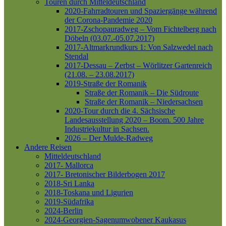
Touren durch Mitteldeutschland
2020-Fahrradtouren und Spaziergänge während
der Corona-Pandemie 2020
2017-Zschopauradweg – Vom Fichtelberg nach
Döbeln (03.07.-05.07.2017)
2017-Altmarkrundkurs 1: Von Salzwedel nach
Stendal
2017-Dessau – Zerbst – Wörlitzer Gartenreich
(21.08. – 23.08.2017)
2019-Straße der Romanik
Straße der Romanik – Die Südroute
Straße der Romanik – Niedersachsen
2020-Tour durch die 4. Sächsische
Landesausstellung 2020 – Boom. 500 Jahre
Industriekultur in Sachsen.
2026 – Der Mulde-Radweg
Andere Reisen
Mitteldeutschland
2017- Mallorca
2017- Bretonischer Bilderbogen 2017
2018-Sri Lanka
2018-Toskana und Ligurien
2019-Südafrika
2024-Berlin
2024-Georgien-Sagenumwobener Kaukasus