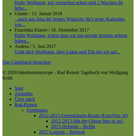
Hallo Wolfgang, wir versuchen schon seid 2 Wochen dir
liebe...
Günter
/
12. Januar 2018
...auch aus Jena die besten Wünsche für's neue (Kalender-
wie...
Franziska Klaren
/
16. Dezember 2017
Hallo Wolfgang, schön dass wir uns gerade kennen gelernt
haben...
Andrea
/
5. Juni 2017
Grüß dich Wolfgang, über Lukas und Elis bin ich auf...
Das Gästebuch besuchen
© 2026 bikedreamseurope - Rad Reisen Tagebuch von Wolfgang
Kohl.
Close
Start
Menu
Aktuelles
Über mich
Rad-Reisen
Fernrouten
2012-2015-Ostseeküsten-Route (EuroVelo 10)
2012-2013-Mit der Ostsee fing es an!-
2015-Helsinki – Berlin
2017-Leipzig – Belgrad