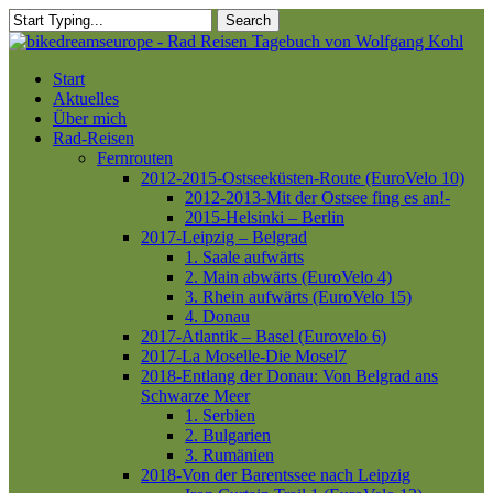
Skip
Search
to
Close
main
Search
content
Menu
Start
Aktuelles
Über mich
Rad-Reisen
Fernrouten
2012-2015-Ostseeküsten-Route (EuroVelo 10)
2012-2013-Mit der Ostsee fing es an!-
2015-Helsinki – Berlin
2017-Leipzig – Belgrad
1. Saale aufwärts
2. Main abwärts (EuroVelo 4)
3. Rhein aufwärts (EuroVelo 15)
4. Donau
2017-Atlantik – Basel (Eurovelo 6)
2017-La Moselle-Die Mosel7
2018-Entlang der Donau: Von Belgrad ans
Schwarze Meer
1. Serbien
2. Bulgarien
3. Rumänien
2018-Von der Barentssee nach Leipzig