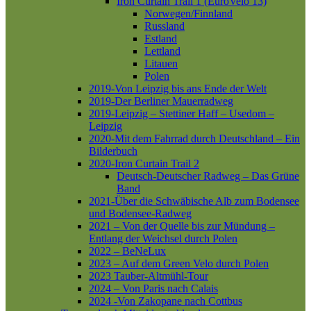
Iron Curtain Trail 1 (EuroVelo 13)
Norwegen/Finnland
Russland
Estland
Lettland
Litauen
Polen
2019-Von Leipzig bis ans Ende der Welt
2019-Der Berliner Mauerradweg
2019-Leipzig – Stettiner Haff – Usedom –
Leipzig
2020-Mit dem Fahrrad durch Deutschland – Ein
Bilderbuch
2020-Iron Curtain Trail 2
Deutsch-Deutscher Radweg – Das Grüne
Band
2021-Über die Schwäbische Alb zum Bodensee
und Bodensee-Radweg
2021 – Von der Quelle bis zur Mündung –
Entlang der Weichsel durch Polen
2022 – BeNeLux
2023 – Auf dem Green Velo durch Polen
2023 Tauber-Altmühl-Tour
2024 – Von Paris nach Calais
2024 -Von Zakopane nach Cottbus