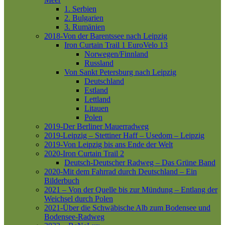
1. Serbien
2. Bulgarien
3. Rumänien
2018-Von der Barentssee nach Leipzig
Iron Curtain Trail 1
EuroVelo 13
Norwegen/Finnland
Russland
Von Sankt Petersburg nach Leipzig
Deutschland
Estland
Lettland
Litauen
Polen
2019-Der Berliner Mauerradweg
2019-Leipzig – Stettiner Haff – Usedom – Leipzig
2019-Von Leipzig bis ans Ende der Welt
2020-Iron Curtain Trail 2
Deutsch-Deutscher Radweg – Das Grüne Band
2020-Mit dem Fahrrad durch Deutschland – Ein
Bilderbuch
2021 – Von der Quelle bis zur Mündung – Entlang der
Weichsel durch Polen
2021-Über die Schwäbische Alb zum Bodensee und
Bodensee-Radweg