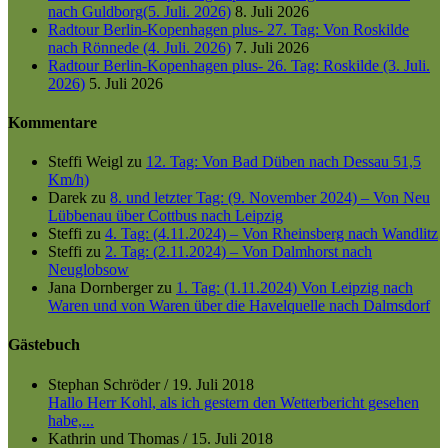
nach Guldborg(5. Juli. 2026)
8. Juli 2026
Radtour Berlin-Kopenhagen plus- 27. Tag: Von Roskilde
nach Rönnede (4. Juli. 2026)
7. Juli 2026
Radtour Berlin-Kopenhagen plus- 26. Tag: Roskilde (3. Juli.
2026)
5. Juli 2026
Kommentare
Steffi Weigl
zu
12. Tag: Von Bad Düben nach Dessau 51,5
Km/h)
Darek
zu
8. und letzter Tag: (9. November 2024) – Von Neu
Lübbenau über Cottbus nach Leipzig
Steffi
zu
4. Tag: (4.11.2024) – Von Rheinsberg nach Wandlitz
Steffi
zu
2. Tag: (2.11.2024) – Von Dalmhorst nach
Neuglobsow
Jana Dornberger
zu
1. Tag: (1.11.2024) Von Leipzig nach
Waren und von Waren über die Havelquelle nach Dalmsdorf
Gästebuch
Stephan Schröder
/
19. Juli 2018
Hallo Herr Kohl, als ich gestern den Wetterbericht gesehen
habe,...
Kathrin und Thomas
/
15. Juli 2018