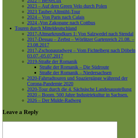
2022 – BeNeLux
2023 – Auf dem Green Velo durch Polen
2023 Tauber-Altmühl-Tour
2024 – Von Paris nach Calais
2024 -Von Zakopane nach Cottbus
Touren durch Mitteldeutschland
2017-Altmarkrundkurs 1: Von Salzwedel nach Stendal
2017-Dessau – Zerbst – Wörlitzer Gartenreich
21.08. –
23.08.2017
2017-Zschopauradweg – Vom Fichtelberg nach Döbeln
03.07.-05.07.2017
2019-Straße der Romanik
Straße der Romanik – Die Südroute
Straße der Romanik – Niedersachsen
2020-Fahrradtouren und Spaziergänge während der
Corona-Pandemie 2020
2020-Tour durch die 4. Sächsische Landesausstellung
2020 – Boom. 500 Jahre Industriekultur in Sachsen.
2026 – Der Mulde-Radweg
Leave a Reply