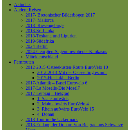
Aktuelles
Andere Reisen
2017- Bretonischer Bilderbogen 2017
2017- Mallorca
2018- Riesengebirge
2018-Sri Lanka
2018-Toskana und Ligurien
2019-Südafrika
2024-Berlin
2024-Georgien-Sagenumwobener Kaukasus
Mitteldeutschland
Fernrouten
2012-2015-Ostseeküsten-Route
EuroVelo 10
2012-2013-Mit der Ostsee fing es an!-
2015-Helsinki – Berlin
2017-Atlantik – Basel
Eurovelo 6
2017-La Moselle-Die Mosel7
2017-Leipzig – Belgrad
1. Saale aufwärts
2. Main abwärts
EuroVelo 4
3. Rhein aufwärts
EuroVelo 15
4. Donau
2018 Tour in die Uckermark
2018-Entlang der Donau: Von Belgrad ans Schwarze
Meer