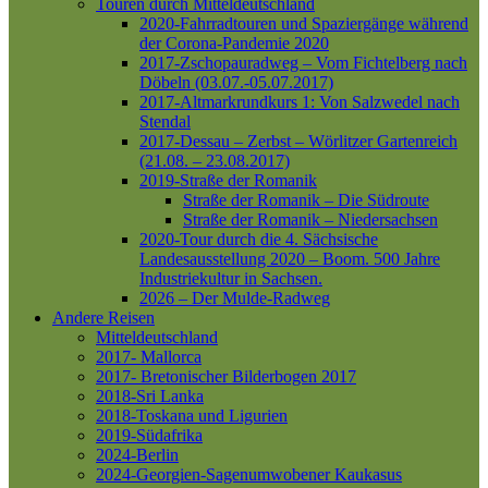
Touren durch Mitteldeutschland
2020-Fahrradtouren und Spaziergänge während
der Corona-Pandemie 2020
2017-Zschopauradweg – Vom Fichtelberg nach
Döbeln (03.07.-05.07.2017)
2017-Altmarkrundkurs 1: Von Salzwedel nach
Stendal
2017-Dessau – Zerbst – Wörlitzer Gartenreich
(21.08. – 23.08.2017)
2019-Straße der Romanik
Straße der Romanik – Die Südroute
Straße der Romanik – Niedersachsen
2020-Tour durch die 4. Sächsische
Landesausstellung 2020 – Boom. 500 Jahre
Industriekultur in Sachsen.
2026 – Der Mulde-Radweg
Andere Reisen
Mitteldeutschland
2017- Mallorca
2017- Bretonischer Bilderbogen 2017
2018-Sri Lanka
2018-Toskana und Ligurien
2019-Südafrika
2024-Berlin
2024-Georgien-Sagenumwobener Kaukasus