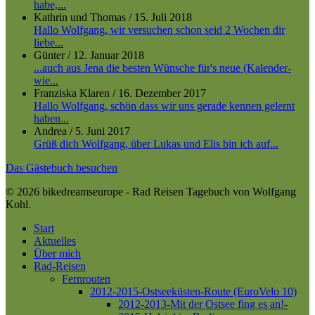
habe,...
Kathrin und Thomas
/
15. Juli 2018
Hallo Wolfgang, wir versuchen schon seid 2 Wochen dir
liebe...
Günter
/
12. Januar 2018
...auch aus Jena die besten Wünsche für's neue (Kalender-
wie...
Franziska Klaren
/
16. Dezember 2017
Hallo Wolfgang, schön dass wir uns gerade kennen gelernt
haben...
Andrea
/
5. Juni 2017
Grüß dich Wolfgang, über Lukas und Elis bin ich auf...
Das Gästebuch besuchen
© 2026 bikedreamseurope - Rad Reisen Tagebuch von Wolfgang
Kohl.
Close
Start
Menu
Aktuelles
Über mich
Rad-Reisen
Fernrouten
2012-2015-Ostseeküsten-Route (EuroVelo 10)
2012-2013-Mit der Ostsee fing es an!-