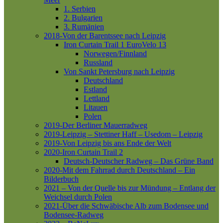
1. Serbien
2. Bulgarien
3. Rumänien
2018-Von der Barentssee nach Leipzig
Iron Curtain Trail 1
EuroVelo 13
Norwegen/Finnland
Russland
Von Sankt Petersburg nach Leipzig
Deutschland
Estland
Lettland
Litauen
Polen
2019-Der Berliner Mauerradweg
2019-Leipzig – Stettiner Haff – Usedom – Leipzig
2019-Von Leipzig bis ans Ende der Welt
2020-Iron Curtain Trail 2
Deutsch-Deutscher Radweg – Das Grüne Band
2020-Mit dem Fahrrad durch Deutschland – Ein
Bilderbuch
2021 – Von der Quelle bis zur Mündung – Entlang der
Weichsel durch Polen
2021-Über die Schwäbische Alb zum Bodensee und
Bodensee-Radweg