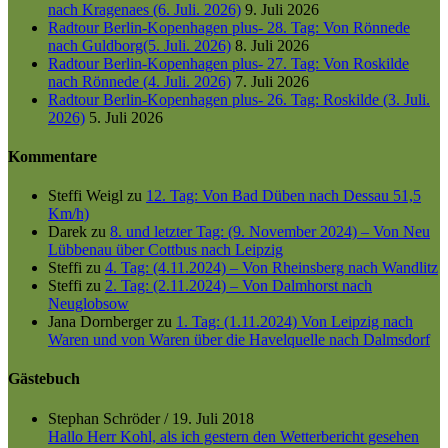
nach Kragenaes (6. Juli. 2026)
9. Juli 2026
Radtour Berlin-Kopenhagen plus- 28. Tag: Von Rönnede
nach Guldborg(5. Juli. 2026)
8. Juli 2026
Radtour Berlin-Kopenhagen plus- 27. Tag: Von Roskilde
nach Rönnede (4. Juli. 2026)
7. Juli 2026
Radtour Berlin-Kopenhagen plus- 26. Tag: Roskilde (3. Juli.
2026)
5. Juli 2026
Kommentare
Steffi Weigl
zu
12. Tag: Von Bad Düben nach Dessau 51,5
Km/h)
Darek
zu
8. und letzter Tag: (9. November 2024) – Von Neu
Lübbenau über Cottbus nach Leipzig
Steffi
zu
4. Tag: (4.11.2024) – Von Rheinsberg nach Wandlitz
Steffi
zu
2. Tag: (2.11.2024) – Von Dalmhorst nach
Neuglobsow
Jana Dornberger
zu
1. Tag: (1.11.2024) Von Leipzig nach
Waren und von Waren über die Havelquelle nach Dalmsdorf
Gästebuch
Stephan Schröder
/
19. Juli 2018
Hallo Herr Kohl, als ich gestern den Wetterbericht gesehen