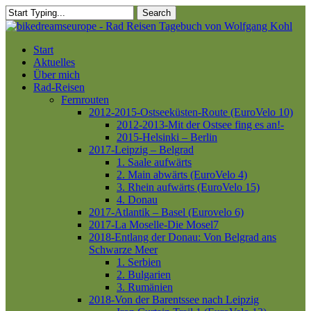
Skip
Search
to
Close
main
Search
content
Menu
Start
Aktuelles
Über mich
Rad-Reisen
Fernrouten
2012-2015-Ostseeküsten-Route (EuroVelo 10)
2012-2013-Mit der Ostsee fing es an!-
2015-Helsinki – Berlin
2017-Leipzig – Belgrad
1. Saale aufwärts
2. Main abwärts (EuroVelo 4)
3. Rhein aufwärts (EuroVelo 15)
4. Donau
2017-Atlantik – Basel (Eurovelo 6)
2017-La Moselle-Die Mosel7
2018-Entlang der Donau: Von Belgrad ans
Schwarze Meer
1. Serbien
2. Bulgarien
3. Rumänien
2018-Von der Barentssee nach Leipzig