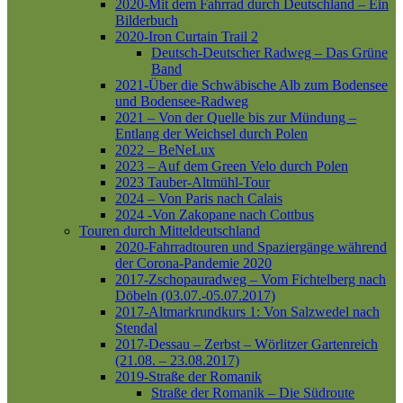
2020-Mit dem Fahrrad durch Deutschland – Ein
Bilderbuch
2020-Iron Curtain Trail 2
Deutsch-Deutscher Radweg – Das Grüne
Band
2021-Über die Schwäbische Alb zum Bodensee
und Bodensee-Radweg
2021 – Von der Quelle bis zur Mündung –
Entlang der Weichsel durch Polen
2022 – BeNeLux
2023 – Auf dem Green Velo durch Polen
2023 Tauber-Altmühl-Tour
2024 – Von Paris nach Calais
2024 -Von Zakopane nach Cottbus
Touren durch Mitteldeutschland
2020-Fahrradtouren und Spaziergänge während
der Corona-Pandemie 2020
2017-Zschopauradweg – Vom Fichtelberg nach
Döbeln (03.07.-05.07.2017)
2017-Altmarkrundkurs 1: Von Salzwedel nach
Stendal
2017-Dessau – Zerbst – Wörlitzer Gartenreich
(21.08. – 23.08.2017)
2019-Straße der Romanik
Straße der Romanik – Die Südroute