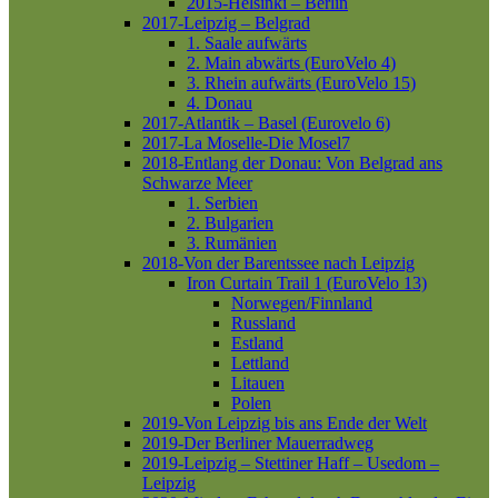
2015-Helsinki – Berlin
2017-Leipzig – Belgrad
1. Saale aufwärts
2. Main abwärts (EuroVelo 4)
3. Rhein aufwärts (EuroVelo 15)
4. Donau
2017-Atlantik – Basel (Eurovelo 6)
2017-La Moselle-Die Mosel7
2018-Entlang der Donau: Von Belgrad ans
Schwarze Meer
1. Serbien
2. Bulgarien
3. Rumänien
2018-Von der Barentssee nach Leipzig
Iron Curtain Trail 1 (EuroVelo 13)
Norwegen/Finnland
Russland
Estland
Lettland
Litauen
Polen
2019-Von Leipzig bis ans Ende der Welt
2019-Der Berliner Mauerradweg
2019-Leipzig – Stettiner Haff – Usedom –
Leipzig