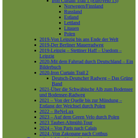
Iron Curtain Trail 1 (EuroVelo 13)
Norwegen/Finnland
Russland
Estland
Lettland
Litauen
Polen
2019-Von Leipzig bis ans Ende der Welt
2019-Der Berliner Mauerradweg
2019-Leipzig – Stettiner Haff – Usedom –
Leipzig
2020-Mit dem Fahrrad durch Deutschland – Ein
Bilderbuch
2020-Iron Curtain Trail 2
Deutsch-Deutscher Radweg – Das Grüne
Band
2021-Über die Schwäbische Alb zum Bodensee
und Bodensee-Radweg
2021 – Von der Quelle bis zur Mündung –
Entlang der Weichsel durch Polen
2022 – BeNeLux
2023 – Auf dem Green Velo durch Polen
2023 Tauber-Altmühl-Tour
2024 – Von Paris nach Calais
2024 -Von Zakopane nach Cottbus