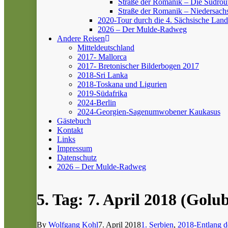
Straße der Romanik – Die Südrou
Straße der Romanik – Niedersach
2020-Tour durch die 4. Sächsische Land
2026 – Der Mulde-Radweg
Andere Reisen
Mitteldeutschland
2017- Mallorca
2017- Bretonischer Bilderbogen 2017
2018-Sri Lanka
2018-Toskana und Ligurien
2019-Südafrika
2024-Berlin
2024-Georgien-Sagenumwobener Kaukasus
Gästebuch
Kontakt
Links
Impressum
Datenschutz
2026 – Der Mulde-Radweg
5. Tag: 7. April 2018 (Golub
By
Wolfgang Kohl
7. April 2018
1. Serbien
,
2018-Entlang d