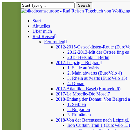
Skip
Search
to
Close
main
Search
content
Menu
Start
Aktuelles
Über mich
Rad-Reisen
Fernrouten
2012-2015-Ostseeküsten-Route (EuroVe
2012-2013-Mit der Ostsee fing es 
2015-Helsinki – Berlin
2017-Leipzig – Belgrad
1. Saale aufwärts
2. Main abwärts (EuroVelo 4)
3. Rhein aufwärts (EuroVelo 15)
4. Donau
2017-Atlantik – Basel (Eurovelo 6)
2017-La Moselle-Die Mosel7
2018-Entlang der Donau: Von Belgrad 
1. Serbien
2. Bulgarien
3. Rumänien
2018-Von der Barentssee nach Leipzig
Iron Curtain Trail 1 (EuroVelo 13)