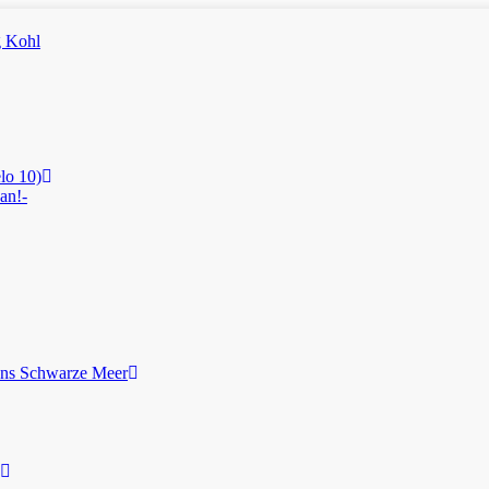
lo 10)
an!-
ans Schwarze Meer