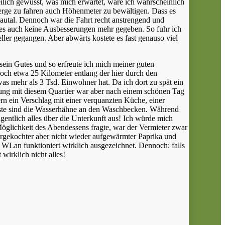
eilich gewusst, was mich erwartet, wäre ich wahrscheinlich
 Berge zu fahren auch Höhenmeter zu bewältigen. Dass es
onautal. Dennoch war die Fahrt recht anstrengend und
at es auch keine Ausbesserungen mehr gegeben. So fuhr ich
ler gegangen. Aber abwärts kostete es fast genauso viel
ein Gutes und so erfreute ich mich meiner guten
noch etwa 25 Kilometer entlang der hier durch den
as mehr als 3 Tsd. Einwohner hat. Da ich dort zu spät ein
nung mit diesem Quartier war aber nach einem schönen Tag
ern ein Verschlag mit einer verquanzten Küche, einer
seste sind die Wasserhähne an den Waschbecken. Während
ntlich alles über die Unterkunft aus! Ich würde mich
 Möglichkeit des Abendessens fragte, war der Vermieter zwar
orgekochter aber nicht wieder aufgewärmter Paprika und
s WLan funktioniert wirklich ausgezeichnet. Dennoch: falls
irklich nicht alles!