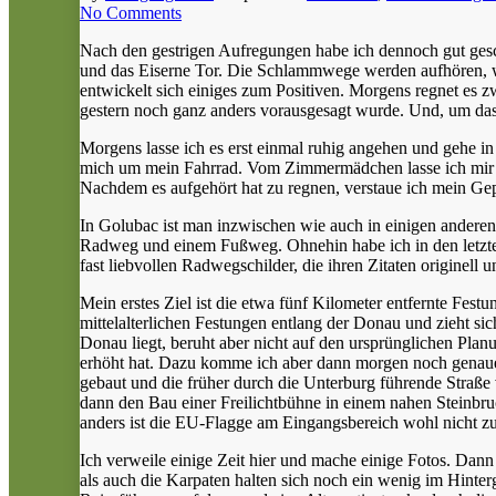
No Comments
Nach den gestrigen Aufregungen habe ich dennoch gut ges
und das Eiserne Tor. Die Schlammwege werden aufhören, we
entwickelt sich einiges zum Positiven. Morgens regnet es 
gestern noch ganz anders vorausgesagt wurde. Und, um das
Morgens lasse ich es erst einmal ruhig angehen und gehe 
mich um mein Fahrrad. Vom Zimmermädchen lasse ich mir ei
Nachdem es aufgehört hat zu regnen, verstaue ich mein Ge
In Golubac ist man inzwischen wie auch in einigen anderen 
Radweg und einem Fußweg. Ohnehin habe ich in den letzte
fast liebvollen Radwegschilder, die ihren Zitaten originell 
Mein erstes Ziel ist die etwa fünf Kilometer entfernte Fest
mittelalterlichen Festungen entlang der Donau und zieht s
Donau liegt, beruht aber nicht auf den ursprünglichen Planu
erhöht hat. Dazu komme ich aber dann morgen noch genauer.
gebaut und die früher durch die Unterburg führende Straße v
dann den Bau einer Freilichtbühne in einem nahen Steinbru
anders ist die EU-Flagge am Eingangsbereich wohl nicht zu
Ich verweile einige Zeit hier und mache einige Fotos. Dann
als auch die Karpaten halten sich noch ein wenig im Hint