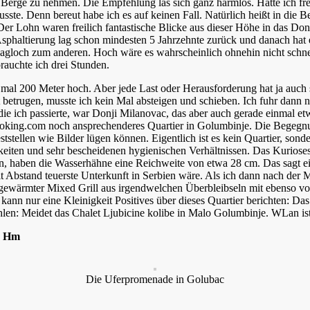
e Berge zu nehmen. Die Empfehlung las sich ganz harmlos. Hätte ich fr
wusste. Denn bereut habe ich es auf keinen Fall. Natürlich heißt in die
. Der Lohn waren freilich fantastische Blicke aus dieser Höhe in das D
ie Asphaltierung lag schon mindesten 5 Jahrzehnte zurück und danach h
agloch zum anderen. Hoch wäre es wahrscheinlich ohnehin nicht schnel
rauchte ich drei Stunden.
l 200 Meter hoch. Aber jede Last oder Herausforderung hat ja auch s
 betrugen, musste ich kein Mal absteigen und schieben. Ich fuhr dann 
e ich passierte, war Donji Milanovac, das aber auch gerade einmal etw
 booking.com noch ansprechenderes Quartier in Golumbinje. Die Begeg
stellen wie Bilder lügen können. Eigentlich ist es kein Quartier, sond
keiten und sehr bescheidenen hygienischen Verhältnissen. Das Kurio
haben die Wasserhähne eine Reichweite von etwa 28 cm. Das sagt eige
mit Abstand teuerste Unterkunft in Serbien wäre. Als ich dann nach der
angewärmter Mixed Grill aus irgendwelchen Überbleibseln mit ebenso v
kann nur eine Kleinigkeit Positives über dieses Quartier berichten: Da
en: Meidet das Chalet Ljubicine kolibe in Malo Golumbinje. WLan ist w
70 Hm
Die Uferpromenade in Golubac