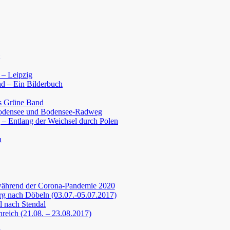
 – Leipzig
d – Ein Bilderbuch
s Grüne Band
Bodensee und Bodensee-Radweg
 – Entlang der Weichsel durch Polen
n
während der Corona-Pandemie 2020
g nach Döbeln (03.07.-05.07.2017)
 nach Stendal
nreich (21.08. – 23.08.2017)