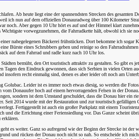
chlafen. Ab heute liegt eine der spannendsten Strecken des gesamten
il ich nun auf dem offiziellen Donauradweg über 100 Kilometer Straß
zwar noch. Aber gegen 10 Uhr hört es auf und der Himmel klart zunehme
 Wichtigste vorwegzunehmen, die Fahrradkette hält, obwohl ich sie n
in einer nahegelegenen Bäckerei frühstücken. Dort bekomme ich sogar
ne Bürste eines Schrubbers geben und reinige so den Fahrradrahmen 
päck auf dem Fahrrad und radle kurz nach 10 Uhr los.
Städten bemüht, den Ort touristisch attraktiv zu gestalten. So gibt es 
n Tagen den Eindruck gewonnen, dass sich Serbien in vielen Orten au
und insofern recht einmalig sind, denen es aber leider oft noch am Unte
ung Golubac. Leider ist es immer noch etwas diesig, so werden die Fotos
ich vom Donauufer hoch auf einem hervorragenden Felsen in der Donau.
ngen, sondern ist dem Umstand geschuldet, dass die Donau hier ein ries
 Seit 2014 wurde mit der Restauration und zur touristisch gefälligen
erlegt. Fertiggestellt ist auch ein großer Parkplatz mit einem Tourist
ch und die Errichtung einer Feriensiedlung vor. Das Ganze scheint übr
 erklären.
 geht es weiter. Ganz so aufregend wie der Beginn der Strecke ist der
ergrund und rücken der Donau noch nicht so nah. So entscheide ich mi