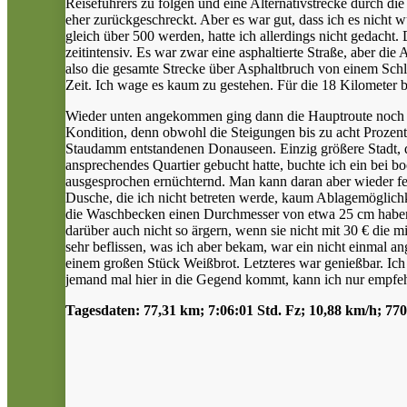
Reiseführers zu folgen und eine Alternativstrecke durch di
eher zurückgeschreckt. Aber es war gut, dass ich es nicht 
gleich über 500 werden, hatte ich allerdings nicht gedacht
zeitintensiv. Es war zwar eine asphaltierte Straße, aber d
also die gesamte Strecke über Asphaltbruch von einem Schl
Zeit. Ich wage es kaum zu gestehen. Für die 18 Kilometer b
Wieder unten angekommen ging dann die Hauptroute noch ma
Kondition, denn obwohl die Steigungen bis zu acht Prozent
Staudamm entstandenen Donauseen. Einzig größere Stadt, di
ansprechendes Quartier gebucht hatte, buchte ich ein bei
ausgesprochen ernüchternd. Man kann daran aber wieder fest
Dusche, die ich nicht betreten werde, kaum Ablagemöglich
die Waschbecken einen Durchmesser von etwa 25 cm haben, 
darüber auch nicht so ärgern, wenn sie nicht mit 30 € die 
sehr beflissen, was ich aber bekam, war ein nicht einmal 
einem großen Stück Weißbrot. Letzteres war genießbar. Ich 
jemand mal hier in die Gegend kommt, kann ich nur empfehl
Tagesdaten: 77,31 km; 7:06:01 Std. Fz; 10,88 km/h; 7