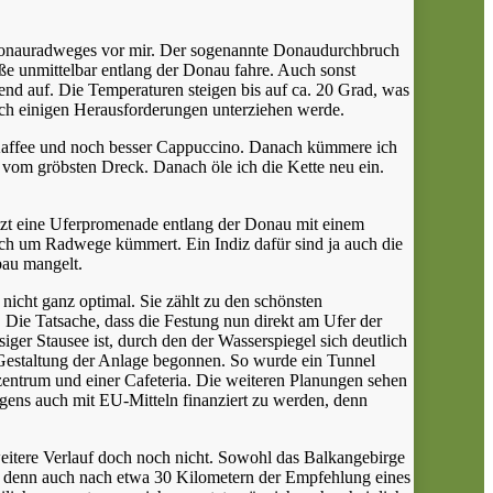
 Donauradweges vor mir. Der sogenannte Donaudurchbruch
e unmittelbar entlang der Donau fahre. Auch sonst
nd auf. Die Temperaturen steigen bis auf ca. 20 Grad, was
och einigen Herausforderungen unterziehen werde.
 Kaffee und noch besser Cappuccino. Danach kümmere ich
vom gröbsten Dreck. Danach öle ich die Kette neu ein.
jetzt eine Uferpromenade entlang der Donau mit einem
ch um Radwege kümmert. Ein Indiz dafür sind ja auch die
rbau mangelt.
 nicht ganz optimal. Sie zählt zu den schönsten
 Die Tatsache, dass die Festung nun direkt am Ufer der
iger Stausee ist, durch den der Wasserspiegel sich deutlich
 Gestaltung der Anlage begonnen. So wurde ein Tunnel
enzentrum und einer Cafeteria. Die weiteren Planungen sehen
igens auch mit EU-Mitteln finanziert zu werden, denn
 weitere Verlauf doch noch nicht. Sowohl das Balkangebirge
ch denn auch nach etwa 30 Kilometern der Empfehlung eines