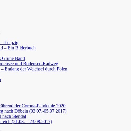
 – Leipzig
d – Ein Bilderbuch
s Grüne Band
Bodensee und Bodensee-Radweg
 – Entlang der Weichsel durch Polen
n
während der Corona-Pandemie 2020
g nach Döbeln (03.07.-05.07.2017)
 nach Stendal
nreich (21.08. – 23.08.2017)