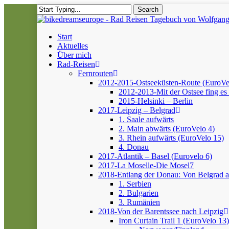
Skip
Search
to
Close
main
Search
content
Menu
Start
Aktuelles
Über mich
Rad-Reisen
Fernrouten
2012-2015-Ostseeküsten-Route (EuroVe
2012-2013-Mit der Ostsee fing es 
2015-Helsinki – Berlin
2017-Leipzig – Belgrad
1. Saale aufwärts
2. Main abwärts (EuroVelo 4)
3. Rhein aufwärts (EuroVelo 15)
4. Donau
2017-Atlantik – Basel (Eurovelo 6)
2017-La Moselle-Die Mosel7
2018-Entlang der Donau: Von Belgrad 
1. Serbien
2. Bulgarien
3. Rumänien
2018-Von der Barentssee nach Leipzig
Iron Curtain Trail 1 (EuroVelo 13)