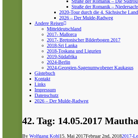
Straße der Romanik – Die Südrou
Straße der Romanik – Niedersach
2020-Tour durch die 4. Sächsische Land
2026 – Der Mulde-Radweg
Andere Reisen
Mitteldeutschland
2017- Mallorca
2017- Bretonischer Bilderbogen 2017
2018-Sri Lanka
2018-Toskana und Ligurien
2019-Südafrika
2024-Berlin
2024-Georgien-Sagenumwobener Kaukasus
Gästebuch
Kontakt
Links
Impressum
Datenschutz
2026 – Der Mulde-Radweg
42. Tag: 14.05.2017 Mauth
By
Wolfgang Kohl
15. Mai 2017
Februar 2nd, 2018
2017-Le