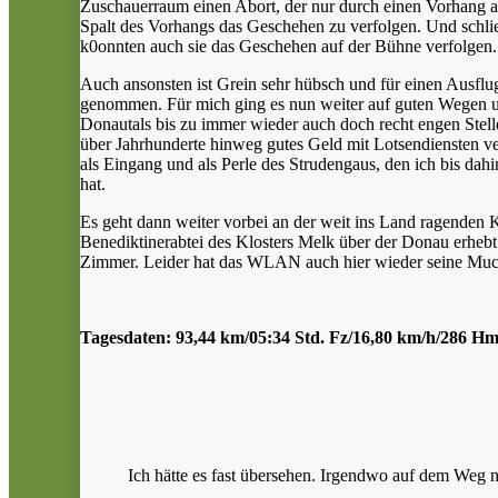
Zuschauerraum einen Abort, der nur durch einen Vorhang a
Spalt des Vorhangs das Geschehen zu verfolgen. Und schließl
k0onnten auch sie das Geschehen auf der Bühne verfolgen.
Auch ansonsten ist Grein sehr hübsch und für einen Ausf
genommen. Für mich ging es nun weiter auf guten Wegen un
Donautals bis zu immer wieder auch doch recht engen Stellen
über Jahrhunderte hinweg gutes Geld mit Lotsendiensten ve
als Eingang und als Perle des Strudengaus, den ich bis dah
hat.
Es geht dann weiter vorbei an der weit ins Land ragenden Ki
Benediktinerabtei des Klosters Melk über der Donau erheb
Zimmer. Leider hat das WLAN auch hier wieder seine Mucke
Tagesdaten: 93,44 km/05:34 Std. Fz/16,80 km/h/286 H
Ich hätte es fast übersehen. Irgendwo auf dem Weg