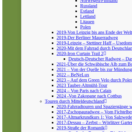
Norwegen/Finnland
Russland
Estland
Lettland
Litauen
Polen
2019-Von Leipzig bis ans Ende der Welt
2019-Der Berliner Mauerradweg
2019-Leipzig – Stettiner Haff – Usedom
2020-Mit dem Fahrrad durch Deutschlan
2020-Iron Curtain Trail 2
Deutsch-Deutscher Radweg – Da
2021-Über die Schwäbische Alb zum 
2021 – Von der Quelle bis zur Mündung
2022 – BeNeLux
2023 – Auf dem Green Velo durch Pole
2023 Tauber-Altmühl-Tour
2024 – Von Paris nach Calais
2024 -Von Zakopane nach Cottbus
Touren durch Mitteldeutschland
2020-Fahrradtouren und Spaziergänge 
2017-Zschopauradweg – Vom Fichtelber
2017-Altmarkrundkurs 1: Von Salzwedel
2017-Dessau – Zerbst – Wörlitzer Garte
2019-Straße der Romanik