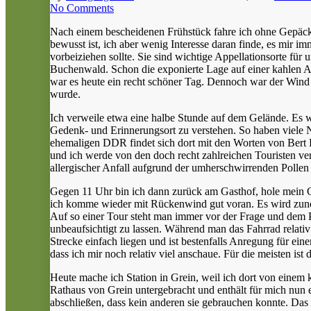
No Comments
Nach einem bescheidenen Frühstück fahre ich ohne Gepäck 
bewusst ist, ich aber wenig Interesse daran finde, es mir 
vorbeiziehen sollte. Sie sind wichtige Appellationsorte fü
Buchenwald. Schon die exponierte Lage auf einer kahlen An
war es heute ein recht schöner Tag. Dennoch war der Wind 
wurde.
Ich verweile etwa eine halbe Stunde auf dem Gelände. Es wir
Gedenk- und Erinnerungsort zu verstehen. So haben viele
ehemaligen DDR findet sich dort mit den Worten von Bert
und ich werde von den doch recht zahlreichen Touristen ve
allergischer Anfall aufgrund der umherschwirrenden Pollen
Gegen 11 Uhr bin ich dann zurück am Gasthof, hole mein 
ich komme wieder mit Rückenwind gut voran. Es wird zune
Auf so einer Tour steht man immer vor der Frage und dem P
unbeaufsichtigt zu lassen. Während man das Fahrrad relati
Strecke einfach liegen und ist bestenfalls Anregung für e
dass ich mir noch relativ viel anschaue. Für die meisten is
Heute mache ich Station in Grein, weil ich dort von einem ku
Rathaus von Grein untergebracht und enthält für mich nun 
abschließen, dass kein anderen sie gebrauchen konnte. Das 