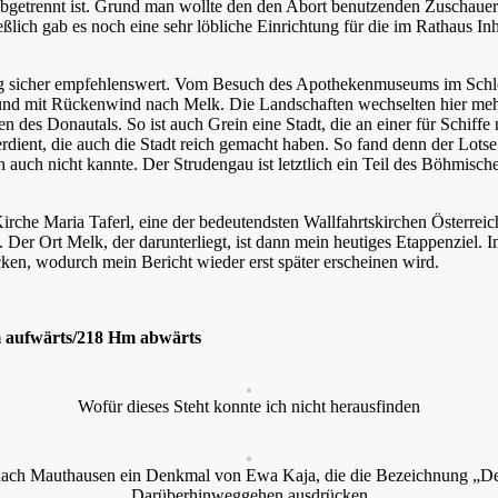
bgetrennt ist. Grund man wollte den den Abort benutzenden Zuschauer
ich gab es noch eine sehr löbliche Einrichtung für die im Rathaus Inha
lug sicher empfehlenswert. Vom Besuch des Apothekenmuseums im Schlo
d mit Rückenwind nach Melk. Die Landschaften wechselten hier mehrfa
 des Donautals. So ist auch Grein eine Stadt, die an einer für Schiffe 
rdient, die auch die Stadt reich gemacht haben. So fand denn der Lots
in auch nicht kannte. Der Strudengau ist letztlich ein Teil des Böhmis
rche Maria Taferl, eine der bedeutendsten Wallfahrtskirchen Österreichs
t. Der Ort Melk, der darunterliegt, ist dann mein heutiges Etappenzi
n, wodurch mein Bericht wieder erst später erscheinen wird.
m aufwärts/218 Hm abwärts
Wofür dieses Steht konnte ich nicht herausfinden
 nach Mauthausen ein Denkmal von Ewa Kaja, die die Bezeichnung „Der
Darüberhinweggehen ausdrücken