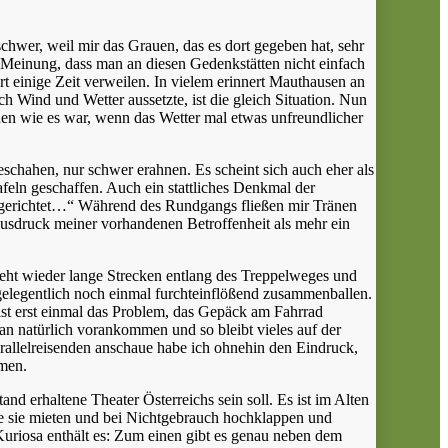
wer, weil mir das Grauen, das es dort gegeben hat, sehr
r Meinung, dass man an diesen Gedenkstätten nicht einfach
t einige Zeit verweilen. In vielem erinnert Mauthausen an
 Wind und Wetter aussetzte, ist die gleich Situation. Nun
nen wie es war, wenn das Wetter mal etwas unfreundlicher
geschahen, nur schwer erahnen. Es scheint sich auch eher als
ln geschaffen. Auch ein stattliches Denkmal der
ugerichtet…“ Während des Rundgangs fließen mir Tränen
Ausdruck meiner vorhandenen Betroffenheit als mehr ein
ht wieder lange Strecken entlang des Treppelweges und
legentlich noch einmal furchteinflößend zusammenballen.
st erst einmal das Problem, das Gepäck am Fahrrad
an natürlich vorankommen und so bleibt vieles auf der
rallelreisenden anschaue habe ich ohnehin den Eindruck,
hmen.
and erhaltene Theater Österreichs sein soll. Es ist im Alten
nte sie mieten und bei Nichtgebrauch hochklappen und
 Kuriosa enthält es: Zum einen gibt es genau neben dem