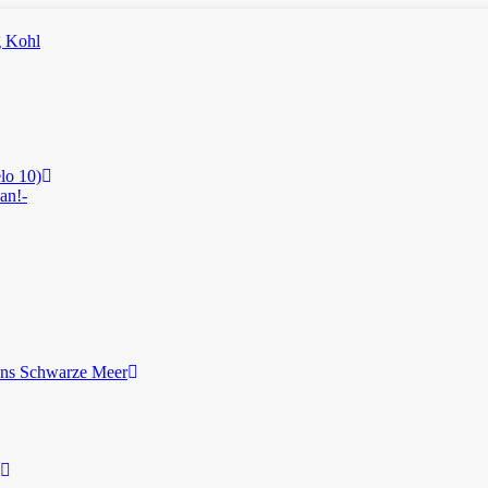
lo 10)
an!-
ans Schwarze Meer