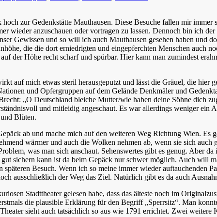
hoch zur Gedenkstätte Mauthausen. Diese Besuche fallen mir immer sch
immer wieder anzuschauen oder vortragen zu lassen. Dennoch bin ich de
r unser Gewissen und so will ich auch Mauthausen gesehen haben und dor
höhe, die die dort erniedrigten und eingepferchten Menschen auch noch
auf der Höhe recht scharf und spürbar. Hier kann man zumindest erah
kt auf mich etwas steril herausgeputzt und lässt die Gräuel, die hier 
 Nationen und Opfergruppen auf dem Gelände Denkmäler und Gedenktafe
 Brecht: „O Deutschland bleiche Mutter/wie haben deine Söhne dich z
rständnisvoll und mitleidig angeschaut. Es war allerdings weniger ein 
 und Blüten.
Gepäck ab und mache mich auf den weiteren Weg Richtung Wien. Es ge
hmend wärmer und auch die Wolken nehmen ab, wenn sie sich auch ge
roblem, was man sich anschaut. Sehenswertes gibt es genug. Aber da i
v gut sichern kann ist da beim Gepäck nur schwer möglich. Auch will m
inen späteren Besuch. Wenn ich so meine immer wieder auftauchenden Pa
t doch ausschließlich der Weg das Ziel. Natürlich gibt es da auch Ausna
riosen Stadttheater gelesen habe, dass das älteste noch im Originalzust
erstmals die plausible Erklärung für den Begriff „Sperrsitz“. Man kon
Theater sieht auch tatsächlich so aus wie 1791 errichtet. Zwei weitere