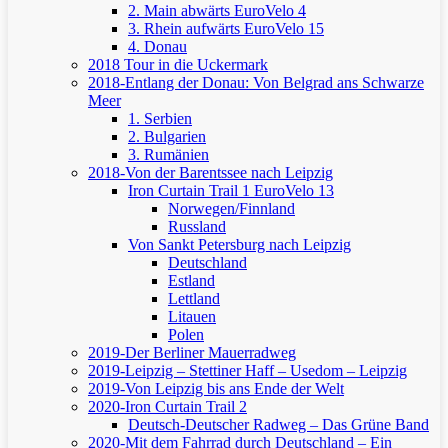
2. Main abwärts
EuroVelo 4
3. Rhein aufwärts
EuroVelo 15
4. Donau
2018 Tour in die Uckermark
2018-Entlang der Donau: Von Belgrad ans Schwarze
Meer
1. Serbien
2. Bulgarien
3. Rumänien
2018-Von der Barentssee nach Leipzig
Iron Curtain Trail 1
EuroVelo 13
Norwegen/Finnland
Russland
Von Sankt Petersburg nach Leipzig
Deutschland
Estland
Lettland
Litauen
Polen
2019-Der Berliner Mauerradweg
2019-Leipzig – Stettiner Haff – Usedom – Leipzig
2019-Von Leipzig bis ans Ende der Welt
2020-Iron Curtain Trail 2
Deutsch-Deutscher Radweg – Das Grüne Band
2020-Mit dem Fahrrad durch Deutschland – Ein