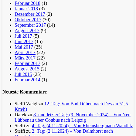
Februar 2018
(1)
Januar 2018
(3)
Dezember 2017
(2)
Oktober 2017
(30)
September 2017
(14)
August 2017
(9)
Juli 2017
(5)
Juni 2017
(15)
Mai 2017
(25)
April 2017
(22)
März 2017
(22)
Februar 2017
(2)
August 2015
(2)
Juli 2015
(25)
Februar 2014
(1)
Neueste Kommentare
Steffi Weigl
zu
12. Tag: Von Bad Düben nach Dessau 51,5
Km/h)
Darek
zu
8. und letzter Tag: (9. November 2024) – Von Neu
Lübbenau über Cottbus nach Leipzig
Steffi
zu
4. Tag: (4.11.2024) – Von Rheinsberg nach Wandlitz
Steffi
zu
2. Tag: (2.11.2024) – Von Dalmhorst nach