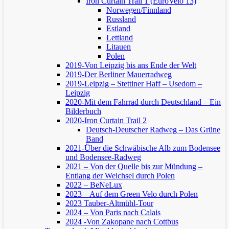
Iron Curtain Trail 1 (EuroVelo 13)
Norwegen/Finnland
Russland
Estland
Lettland
Litauen
Polen
2019-Von Leipzig bis ans Ende der Welt
2019-Der Berliner Mauerradweg
2019-Leipzig – Stettiner Haff – Usedom –
Leipzig
2020-Mit dem Fahrrad durch Deutschland – Ein
Bilderbuch
2020-Iron Curtain Trail 2
Deutsch-Deutscher Radweg – Das Grüne
Band
2021-Über die Schwäbische Alb zum Bodensee
und Bodensee-Radweg
2021 – Von der Quelle bis zur Mündung –
Entlang der Weichsel durch Polen
2022 – BeNeLux
2023 – Auf dem Green Velo durch Polen
2023 Tauber-Altmühl-Tour
2024 – Von Paris nach Calais
2024 -Von Zakopane nach Cottbus