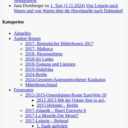
Neuglobsow
Jana Dornberger
zu
1. Tag: (1.11.2024) Von Leipzig nach
Waren und von Waren über die Havelquelle nach Dalmsdorf
Kategorien
Aktuelles
Andere Reisen
2017- Bretonischer Bilderbogen 2017
2017- Mallorca
2018- Riesengebirge
2018-Sri Lanka
2018-Toskana und Ligurien
2019-Südafrika
2024-Berlin
2024-Georgien-Sagenumwobener Kaukasus
Mitteldeutschland
Fernrouten
2012-2015-Ostseeküsten-Route
EuroVelo 10
2012-2013-Mit der Ostsee fing es an!-
2015-Helsinki – Berlin
2017-Atlantik – Basel
Eurovelo 6
2017-La Moselle-Die Mosel7
2017-Leipzig – Belgrad
1. Saale aufwärts