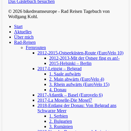
Das Gästebuch besuchen
© 2026 bikedreamseurope - Rad Reisen Tagebuch von
Wolfgang Kohl.
Clos
Start
Men
Aktuelles
Über mich
Rad-Reisen
Fernrouten
2012-2015-Ostseeküsten-Route (EuroVelo 10)
2012-2013-Mit der Ostsee fing es an!-
2015-Helsinki – Berlin
2017-Leipzig – Belgrad
1. Saale aufwärts
2. Main abwärts (EuroVelo 4)
3. Rhein aufwärts (EuroVelo 15)
4. Donau
2017-Atlantik – Basel (Eurovelo 6)
2017-La Moselle-Die Mosel7
2018-Entlang der Donau: Von Belgrad ans
Schwarze Meer
1. Serbien
2. Bulgarien
3. Rumänien