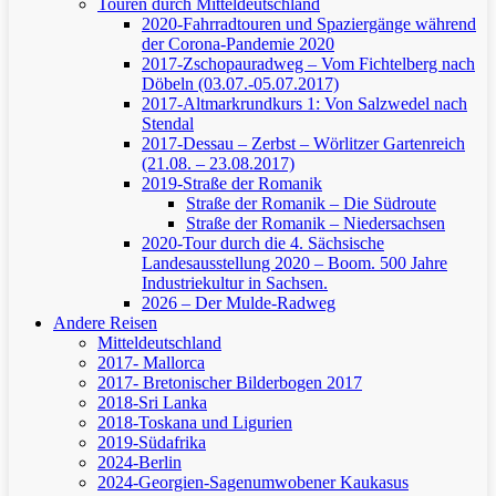
Touren durch Mitteldeutschland
2020-Fahrradtouren und Spaziergänge während
der Corona-Pandemie 2020
2017-Zschopauradweg – Vom Fichtelberg nach
Döbeln (03.07.-05.07.2017)
2017-Altmarkrundkurs 1: Von Salzwedel nach
Stendal
2017-Dessau – Zerbst – Wörlitzer Gartenreich
(21.08. – 23.08.2017)
2019-Straße der Romanik
Straße der Romanik – Die Südroute
Straße der Romanik – Niedersachsen
2020-Tour durch die 4. Sächsische
Landesausstellung 2020 – Boom. 500 Jahre
Industriekultur in Sachsen.
2026 – Der Mulde-Radweg
Andere Reisen
Mitteldeutschland
2017- Mallorca
2017- Bretonischer Bilderbogen 2017
2018-Sri Lanka
2018-Toskana und Ligurien
2019-Südafrika
2024-Berlin
2024-Georgien-Sagenumwobener Kaukasus