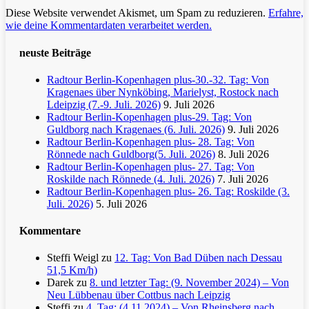
Diese Website verwendet Akismet, um Spam zu reduzieren.
Erfahre,
wie deine Kommentardaten verarbeitet werden.
neuste Beiträge
Radtour Berlin-Kopenhagen plus-30.-32. Tag: Von
Kragenaes über Nynköbing, Marielyst, Rostock nach
Ldeipzig (7.-9. Juli. 2026)
9. Juli 2026
Radtour Berlin-Kopenhagen plus-29. Tag: Von
Guldborg nach Kragenaes (6. Juli. 2026)
9. Juli 2026
Radtour Berlin-Kopenhagen plus- 28. Tag: Von
Rönnede nach Guldborg(5. Juli. 2026)
8. Juli 2026
Radtour Berlin-Kopenhagen plus- 27. Tag: Von
Roskilde nach Rönnede (4. Juli. 2026)
7. Juli 2026
Radtour Berlin-Kopenhagen plus- 26. Tag: Roskilde (3.
Juli. 2026)
5. Juli 2026
Kommentare
Steffi Weigl
zu
12. Tag: Von Bad Düben nach Dessau
51,5 Km/h)
Darek
zu
8. und letzter Tag: (9. November 2024) – Von
Neu Lübbenau über Cottbus nach Leipzig
Steffi
zu
4. Tag: (4.11.2024) – Von Rheinsberg nach