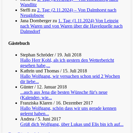
Wandlitz
Steffi
zu
2. Tag: (2.11.2024) – Von Dalmhorst nach
Neuglobsow
Jana Dornberger
zu
1. Tag: (1.11.2024) Von Leipzig
nach Waren und von Waren über die Havelquelle nach
Dalmsdorf
Gästebuch
Stephan Schröder
/
19. Juli 2018
Hallo Herr Kohl, als ich gestern den Wetterbericht
gesehen habe,...
Kathrin und Thomas
/
15. Juli 2018
Hallo Wolfgang, wir versuchen schon seid 2 Wochen
dir liebe...
Günter
/
12. Januar 2018
...auch aus Jena die besten Wünsche für's neue
(Kalender- wie...
Franziska Klaren
/
16. Dezember 2017
Hallo Wolfgang, schön dass wir uns gerade kennen
gelernt haben...
Andrea
/
5. Juni 2017
Grüß dich Wolfgang, über Lukas und Elis bin ich auf...