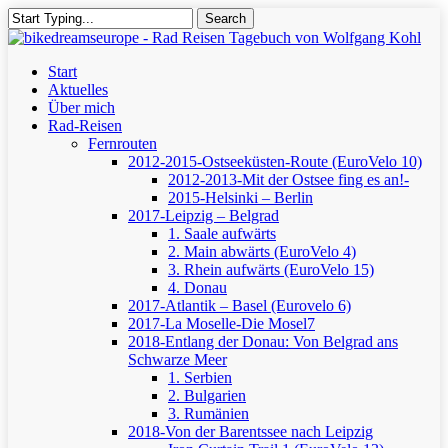
Skip
Search
to
Close
main
Search
content
Menu
Start
Aktuelles
Über mich
Rad-Reisen
Fernrouten
2012-2015-Ostseeküsten-Route (EuroVelo 10)
2012-2013-Mit der Ostsee fing es an!-
2015-Helsinki – Berlin
2017-Leipzig – Belgrad
1. Saale aufwärts
2. Main abwärts (EuroVelo 4)
3. Rhein aufwärts (EuroVelo 15)
4. Donau
2017-Atlantik – Basel (Eurovelo 6)
2017-La Moselle-Die Mosel7
2018-Entlang der Donau: Von Belgrad ans
Schwarze Meer
1. Serbien
2. Bulgarien
3. Rumänien
2018-Von der Barentssee nach Leipzig