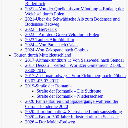
Bilderbuch
2021 – Von der Quelle bis zur Mündung – Entlang der
Weichsel durch Polen
2021-Über die Schwäbische Alb zum Bodensee und
Bodensee-Radweg
2022 – BeNeLux
2023 – Auf dem Green Velo durch Polen
2023 Tauber-Altmühl-Tour
2024 – Von Paris nach Calais
2024 -Von Zakopane nach Cottbus
Touren durch Mitteldeutschland
2017-Altmarkrundkurs 1: Von Salzwedel nach Stendal
2017-Dessau – Zerbst – Wörlitzer Gartenreich
21.08. –
23.08.2017
2017-Zschopauradweg – Vom Fichtelberg nach Döbeln
03.07.-05.07.2017
2019-Straße der Romanik
Straße der Romanik – Die Südroute
Straße der Romanik – Niedersachsen
2020-Fahrradtouren und Spaziergänge während der
Corona-Pandemie 2020
2020-Tour durch die 4. Sächsische Landesausstellung
2020 – Boom. 500 Jahre Industriekultur in Sachsen.
2026 – Der Mulde-Radweg