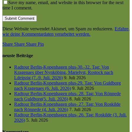
Save my name, email, and website in this browser for the next
time I comment.
Diese Website verwendet Akismet, um Spam zu reduzieren.
Erfahre,
wie deine Kommentardaten verarbeitet werden.
Share
Share
Share
Share
Pin
neuste Beiträge
Radtour Berlin-Kopenhagen plus-30.-32. Tag: Von
Kragenaes über Nynköbing, Marielyst, Rostock nach
Ldeipzig (7.-9. Juli. 2026)
9. Juli 2026
Radtour Berlin-Kopenhagen plus-29. Tag: Von Guldborg
nach Kragenaes (6. Juli. 2026)
9. Juli 2026
Radtour Berlin-Kopenhagen plus- 28. Tag: Von Rönnede
nach Guldborg(5. Juli. 2026)
8. Juli 2026
Radtour Berlin-Kopenhagen plus- 27. Tag: Von Roskilde
nach Rönnede (4. Juli. 2026)
7. Juli 2026
Radtour Berlin-Kopenhagen plus- 26. Tag: Roskilde (3. Juli.
2026)
5. Juli 2026
Kommentare