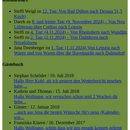
Steffi Weigl
zu
12. Tag: Von Bad Düben nach Dessau 51,5
Km/h)
Darek
zu
8. und letzter Tag: (9. November 2024) – Von Neu
Lübbenau über Cottbus nach Leipzig
Steffi
zu
4. Tag: (4.11.2024) – Von Rheinsberg nach Wandlitz
Steffi
zu
2. Tag: (2.11.2024) – Von Dalmhorst nach
Neuglobsow
Jana Dornberger
zu
1. Tag: (1.11.2024) Von Leipzig nach
Waren und von Waren über die Havelquelle nach Dalmsdorf
Gästebuch
Stephan Schröder
/
19. Juli 2018
Hallo Herr Kohl, als ich gestern den Wetterbericht gesehen
habe,...
Kathrin und Thomas
/
15. Juli 2018
Hallo Wolfgang, wir versuchen schon seid 2 Wochen dir
liebe...
Günter
/
12. Januar 2018
...auch aus Jena die besten Wünsche für's neue (Kalender-
wie...
Franziska Klaren
/
16. Dezember 2017
Hallo Wolfgang, schön dass wir uns gerade kennen gelernt