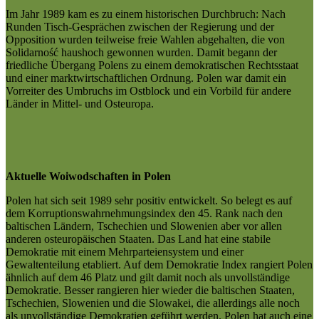
Im Jahr 1989 kam es zu einem historischen Durchbruch: Nach
Runden Tisch-Gesprächen zwischen der Regierung und der
Opposition wurden teilweise freie Wahlen abgehalten, die von
Solidarność haushoch gewonnen wurden. Damit begann der
friedliche Übergang Polens zu einem demokratischen Rechtsstaat
und einer marktwirtschaftlichen Ordnung. Polen war damit ein
Vorreiter des Umbruchs im Ostblock und ein Vorbild für andere
Länder in Mittel- und Osteuropa.
Aktuelle Woiwodschaften in Polen
Polen hat sich seit 1989 sehr positiv entwickelt. So belegt es auf
dem Korruptionswahrnehmungsindex den 45. Rank nach den
baltischen Ländern, Tschechien und Slowenien aber vor allen
anderen osteuropäischen Staaten. Das Land hat eine stabile
Demokratie mit einem Mehrparteiensystem und einer
Gewaltenteilung etabliert. Auf dem Demokratie Index rangiert Polen
ähnlich auf dem 46 Platz und gilt damit noch als unvollständige
Demokratie. Besser rangieren hier wieder die baltischen Staaten,
Tschechien, Slowenien und die Slowakei, die allerdings alle noch
als unvollständige Demokratien geführt werden. Polen hat auch eine