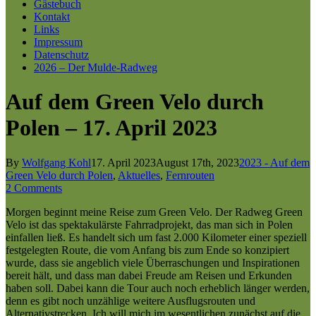
Gästebuch
Kontakt
Links
Impressum
Datenschutz
2026 – Der Mulde-Radweg
Auf dem Green Velo durch
Polen – 17. April 2023
By
Wolfgang Kohl
17. April 2023
August 17th, 2023
2023 - Auf dem
Green Velo durch Polen
,
Aktuelles
,
Fernrouten
2 Comments
Morgen beginnt meine Reise zum Green Velo. Der Radweg Green
Velo ist das spektakulärste Fahrradprojekt, das man sich in Polen
einfallen ließ. Es handelt sich um fast 2.000 Kilometer einer speziell
festgelegten Route, die vom Anfang bis zum Ende so konzipiert
wurde, dass sie angeblich viele Überraschungen und Inspirationen
bereit hält, und dass man dabei Freude am Reisen und Erkunden
haben soll. Dabei kann die Tour auch noch erheblich länger werden,
denn es gibt noch unzählige weitere Ausflugsrouten und
Alternativstrecken. Ich will mich im wesentlichen zunächst auf die