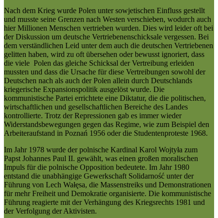
Nach dem Krieg wurde Polen unter sowjetischen Einfluss gestellt
und musste seine Grenzen nach Westen verschieben, wodurch auch
hier Millionen Menschen vertrieben wurden. Dies wird leider oft bei
der Diskussion um deutsche Vertriebenenschicksale vergessen. Bei
dem verständlichen Leid unter dem auch die deutschen Vertriebenen
gelitten haben, wird zu oft übersehen oder bewusst ignoriert, dass
die viele Polen das gleiche Schicksal der Vertreibung erleiden
mussten und dass die Ursache für diese Vertreibungen sowohl der
Deutschen nach als auch der Polen allein durch Deutschlands
kriegerische Expansionspolitik ausgelöst wurde. Die
kommunistische Partei errichtete eine Diktatur, die die politischen,
wirtschaftlichen und gesellschaftlichen Bereiche des Landes
kontrollierte. Trotz der Repressionen gab es immer wieder
Widerstandsbewegungen gegen das Regime, wie zum Beispiel den
Arbeiteraufstand in Poznań 1956 oder die Studentenproteste 1968.
Im Jahr 1978 wurde der polnische Kardinal Karol Wojtyła zum
Papst Johannes Paul II. gewählt, was einen großen moralischen
Impuls für die polnische Opposition bedeutete. Im Jahr 1980
entstand die unabhängige Gewerkschaft Solidarność unter der
Führung von Lech Wałęsa, die Massenstreiks und Demonstrationen
für mehr Freiheit und Demokratie organisierte. Die kommunistische
Führung reagierte mit der Verhängung des Kriegsrechts 1981 und
der Verfolgung der Aktivisten.