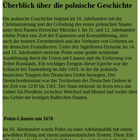
Überblick über die polnische Geschichte
Die polnische Geschichte beginnt im 10. Jahrhundert mit der
Christianisierung und der Gründung des ersten polnischen Staates
unter dem Piasten-Herrscher Mieszko I. Im 11. und 12. Jahrhundert
erlebte Polen eine Zeit der Expansion und Konsolidierung, aber
auch der inneren Zerstrittenheit und des Verlustes von Gebieten an
die deutschen Feudalherren. Unter den Jagiellonen-Dynastie im 14.
und 15. Jahrhundert erreichte Polen seine größte territoriale
Ausdehnung durch die Union mit Litauen und die Eroberung von
Teilen Russlands. Ein wichtiges Ereignis dieser Epoche war die
Schlacht bei Tannenberg im Jahr 1410, in der die polnisch-
litauischen Truppen den Deutschen Orden besiegten. Der
Deutschordensstaat war das Territorium des Deutschen Ordens in
der Zeit von 1230 bis 1561. Der Staat umfasste im Kern etwa das
Gebiet Alt-Preußens zwischen Weichsel und Memel und weiter über
das Gebiet der heutigen Baltischen Staaten.
Polen-Litauen um 1670
Im 16. Jahrhundert wurde Polen zu einer Adelsrepublik mit einem
gewählten König und einem parlamentarischen System. Diese Zeit