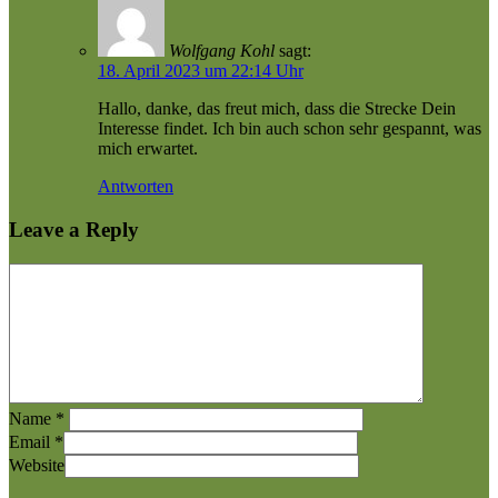
Wolfgang Kohl
sagt:
18. April 2023 um 22:14 Uhr
Hallo, danke, das freut mich, dass die Strecke Dein
Interesse findet. Ich bin auch schon sehr gespannt, was
mich erwartet.
Antworten
Leave a Reply
Name
*
Email
*
Website