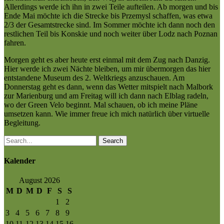
Allerdings werde ich ihn in zwei Teile aufteilen. Ab morgen und bis
Ende Mai möchte ich die Strecke bis Przemysl schaffen, was etwa
2/3 der Gesamtstrecke sind. Im Sommer möchte ich dann noch den
restlichen Teil bis Konskie und noch weiter über Lodz nach Poznan
fahren.
Morgen geht es aber heute erst einmal mit dem Zug nach Danzig.
Hier werde ich zwei Nächte bleiben, um mir übermorgen das hier
entstandene Museum des 2. Weltkriegs anzuschauen. Am
Donnerstag geht es dann, wenn das Wetter mitspielt nach Malbork
zur Marienburg und am Freitag will ich dann nach Elblag radeln,
wo der Green Velo beginnt. Mal schauen, ob ich meine Pläne
umsetzen kann. Wie immer freue ich mich natürlich über virtuelle
Begleitung.
Search
Kalender
August 2026
M
D
M
D
F
S
S
1
2
3
4
5
6
7
8
9
10
11
12
13
14
15
16