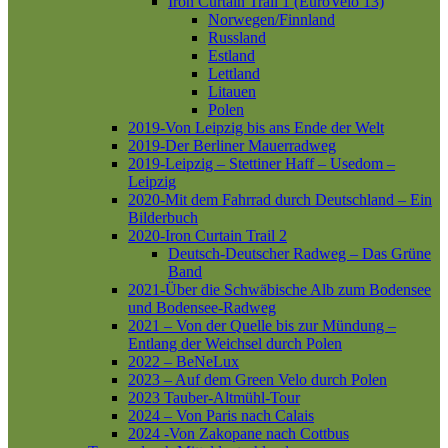
Iron Curtain Trail 1 (EuroVelo 13)
Norwegen/Finnland
Russland
Estland
Lettland
Litauen
Polen
2019-Von Leipzig bis ans Ende der Welt
2019-Der Berliner Mauerradweg
2019-Leipzig – Stettiner Haff – Usedom –
Leipzig
2020-Mit dem Fahrrad durch Deutschland – Ein
Bilderbuch
2020-Iron Curtain Trail 2
Deutsch-Deutscher Radweg – Das Grüne
Band
2021-Über die Schwäbische Alb zum Bodensee
und Bodensee-Radweg
2021 – Von der Quelle bis zur Mündung –
Entlang der Weichsel durch Polen
2022 – BeNeLux
2023 – Auf dem Green Velo durch Polen
2023 Tauber-Altmühl-Tour
2024 – Von Paris nach Calais
2024 -Von Zakopane nach Cottbus