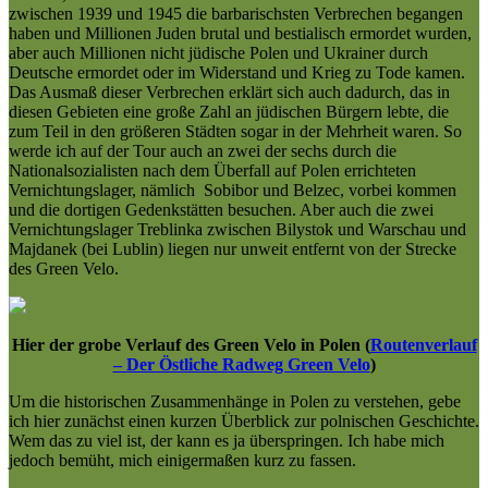
zwischen 1939 und 1945 die barbarischsten Verbrechen begangen
haben und Millionen Juden brutal und bestialisch ermordet wurden,
aber auch Millionen nicht jüdische Polen und Ukrainer durch
Deutsche ermordet oder im Widerstand und Krieg zu Tode kamen.
Das Ausmaß dieser Verbrechen erklärt sich auch dadurch, das in
diesen Gebieten eine große Zahl an jüdischen Bürgern lebte, die
zum Teil in den größeren Städten sogar in der Mehrheit waren. So
werde ich auf der Tour auch an zwei der sechs durch die
Nationalsozialisten nach dem Überfall auf Polen errichteten
Vernichtungslager, nämlich Sobibor und Belzec, vorbei kommen
und die dortigen Gedenkstätten besuchen. Aber auch die zwei
Vernichtungslager Treblinka zwischen Bilystok und Warschau und
Majdanek (bei Lublin) liegen nur unweit entfernt von der Strecke
des Green Velo.
Hier der grobe Verlauf des Green Velo in Polen (
Routenverlauf
– Der Östliche Radweg Green Velo
)
Um die historischen Zusammenhänge in Polen zu verstehen, gebe
ich hier zunächst einen kurzen Überblick zur polnischen Geschichte.
Wem das zu viel ist, der kann es ja überspringen. Ich habe mich
jedoch bemüht, mich einigermaßen kurz zu fassen.