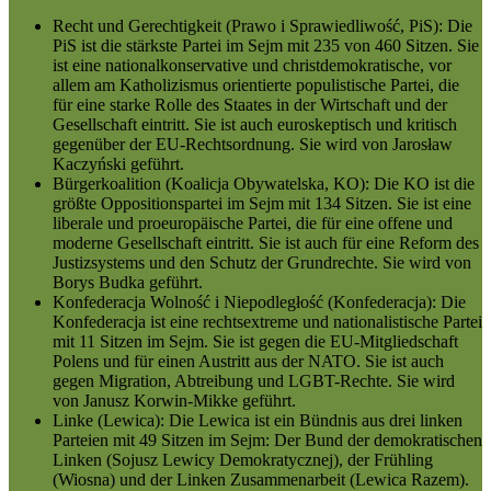
Recht und Gerechtigkeit (Prawo i Sprawiedliwość, PiS): Die
PiS ist die stärkste Partei im Sejm mit 235 von 460 Sitzen. Sie
ist eine nationalkonservative und christdemokratische, vor
allem am Katholizismus orientierte populistische Partei, die
für eine starke Rolle des Staates in der Wirtschaft und der
Gesellschaft eintritt. Sie ist auch euroskeptisch und kritisch
gegenüber der EU-Rechtsordnung. Sie wird von Jarosław
Kaczyński geführt.
Bürgerkoalition (Koalicja Obywatelska, KO): Die KO ist die
größte Oppositionspartei im Sejm mit 134 Sitzen. Sie ist eine
liberale und proeuropäische Partei, die für eine offene und
moderne Gesellschaft eintritt. Sie ist auch für eine Reform des
Justizsystems und den Schutz der Grundrechte. Sie wird von
Borys Budka geführt.
Konfederacja Wolność i Niepodległość (Konfederacja): Die
Konfederacja ist eine rechtsextreme und nationalistische Partei
mit 11 Sitzen im Sejm. Sie ist gegen die EU-Mitgliedschaft
Polens und für einen Austritt aus der NATO. Sie ist auch
gegen Migration, Abtreibung und LGBT-Rechte. Sie wird
von Janusz Korwin-Mikke geführt.
Linke (Lewica): Die Lewica ist ein Bündnis aus drei linken
Parteien mit 49 Sitzen im Sejm: Der Bund der demokratischen
Linken (Sojusz Lewicy Demokratycznej), der Frühling
(Wiosna) und der Linken Zusammenarbeit (Lewica Razem).