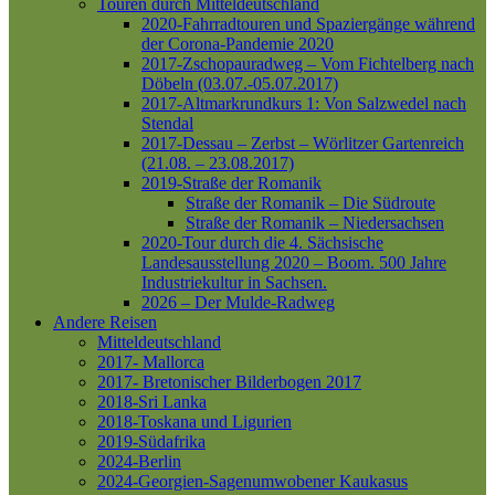
Touren durch Mitteldeutschland
2020-Fahrradtouren und Spaziergänge während
der Corona-Pandemie 2020
2017-Zschopauradweg – Vom Fichtelberg nach
Döbeln (03.07.-05.07.2017)
2017-Altmarkrundkurs 1: Von Salzwedel nach
Stendal
2017-Dessau – Zerbst – Wörlitzer Gartenreich
(21.08. – 23.08.2017)
2019-Straße der Romanik
Straße der Romanik – Die Südroute
Straße der Romanik – Niedersachsen
2020-Tour durch die 4. Sächsische
Landesausstellung 2020 – Boom. 500 Jahre
Industriekultur in Sachsen.
2026 – Der Mulde-Radweg
Andere Reisen
Mitteldeutschland
2017- Mallorca
2017- Bretonischer Bilderbogen 2017
2018-Sri Lanka
2018-Toskana und Ligurien
2019-Südafrika
2024-Berlin
2024-Georgien-Sagenumwobener Kaukasus