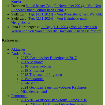
Km/h)
Darek
zu
8. und letzter Tag: (9. November 2024) – Von Neu
Lübbenau über Cottbus nach Leipzig
Steffi
zu
4. Tag: (4.11.2024) – Von Rheinsberg nach Wandlitz
Steffi
zu
2. Tag: (2.11.2024) – Von Dalmhorst nach
Neuglobsow
Jana Dornberger
zu
1. Tag: (1.11.2024) Von Leipzig nach
Waren und von Waren über die Havelquelle nach Dalmsdorf
Kategorien
Aktuelles
Andere Reisen
2017- Bretonischer Bilderbogen 2017
2017- Mallorca
2018- Riesengebirge
2018-Sri Lanka
2018-Toskana und Ligurien
2019-Südafrika
2024-Berlin
2024-Georgien-Sagenumwobener Kaukasus
Mitteldeutschland
Fernrouten
2012-2015-Ostseeküsten-Route
EuroVelo 10
2012-2013-Mit der Ostsee fing es an!-