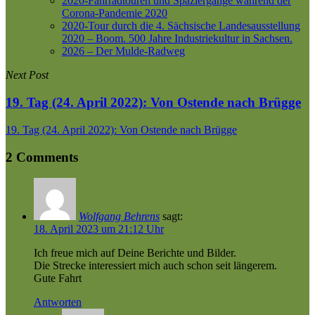
2020-Fahrradtouren und Spaziergänge während der
Corona-Pandemie 2020
2020-Tour durch die 4. Sächsische Landesausstellung
2020 – Boom. 500 Jahre Industriekultur in Sachsen.
2026 – Der Mulde-Radweg
Next Post
19. Tag (24. April 2022): Von Ostende nach Brügge
19. Tag (24. April 2022): Von Ostende nach Brügge
2 Comments
Wolfgang Behrens
sagt:
18. April 2023 um 21:12 Uhr
Ich freue mich auf Deine Berichte und Bilder.
Die Strecke interessiert mich auch schon seit längerem.
Gute Fahrt
Antworten