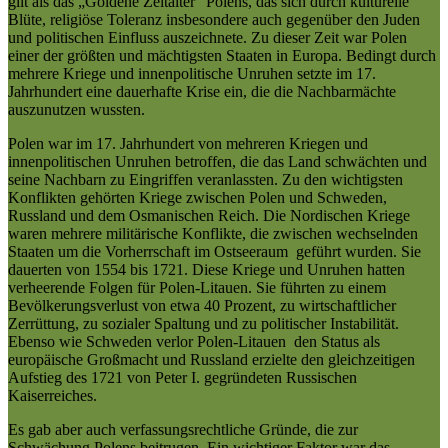
gilt als das „Goldene Zeitalter“ Polens, das sich durch kulturelle
Blüte, religiöse Toleranz insbesondere auch gegenüber den Juden
und politischen Einfluss auszeichnete. Zu dieser Zeit war Polen
einer der größten und mächtigsten Staaten in Europa. Bedingt durch
mehrere Kriege und innenpolitische Unruhen setzte im 17.
Jahrhundert eine dauerhafte Krise ein, die die Nachbarmächte
auszunutzen wussten.
Polen war im 17. Jahrhundert von mehreren Kriegen und
innenpolitischen Unruhen betroffen, die das Land schwächten und
seine Nachbarn zu Eingriffen veranlassten. Zu den wichtigsten
Konflikten gehörten Kriege zwischen Polen und Schweden,
Russland und dem Osmanischen Reich. Die Nordischen Kriege
waren mehrere militärische Konflikte, die zwischen wechselnden
Staaten um die Vorherrschaft im Ostseeraum geführt wurden. Sie
dauerten von 1554 bis 1721. Diese Kriege und Unruhen hatten
verheerende Folgen für Polen-Litauen. Sie führten zu einem
Bevölkerungsverlust von etwa 40 Prozent, zu wirtschaftlicher
Zerrüttung, zu sozialer Spaltung und zu politischer Instabilität.
Ebenso wie Schweden verlor Polen-Litauen den Status als
europäische Großmacht und Russland erzielte den gleichzeitigen
Aufstieg des 1721 von Peter I. gegründeten Russischen
Kaiserreiches.
Es gab aber auch verfassungsrechtliche Gründe, die zur
Schwächung Polens beitrugen. Ein wichtiger Faktor war das