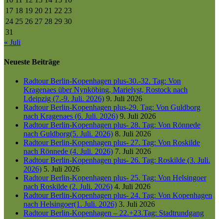
17
18
19
20
21
22
23
24
25
26
27
28
29
30
31
« Juli
Neueste Beiträge
Radtour Berlin-Kopenhagen plus-30.-32. Tag: Von
Kragenaes über Nynköbing, Marielyst, Rostock nach
Ldeipzig (7.-9. Juli. 2026)
9. Juli 2026
Radtour Berlin-Kopenhagen plus-29. Tag: Von Guldborg
nach Kragenaes (6. Juli. 2026)
9. Juli 2026
Radtour Berlin-Kopenhagen plus- 28. Tag: Von Rönnede
nach Guldborg(5. Juli. 2026)
8. Juli 2026
Radtour Berlin-Kopenhagen plus- 27. Tag: Von Roskilde
nach Rönnede (4. Juli. 2026)
7. Juli 2026
Radtour Berlin-Kopenhagen plus- 26. Tag: Roskilde (3. Juli.
2026)
5. Juli 2026
Radtour Berlin-Kopenhagen plus- 25. Tag: Von Helsingoer
nach Roskilde (2. Juli. 2026)
4. Juli 2026
Radtour Berlin-Kopenhagen plus- 24. Tag: Von Kopenhagen
nach Helsingoer(1. Juli. 2026)
3. Juli 2026
Radtour Berlin-Kopenhagen – 22.+23.Tag: Stadtrundgang