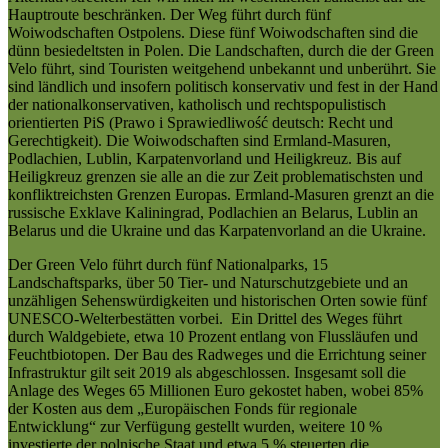
Hauptroute beschränken. Der Weg führt durch fünf
Woiwodschaften Ostpolens. Diese fünf Woiwodschaften sind die
dünn besiedeltsten in Polen. Die Landschaften, durch die der Green
Velo führt, sind Touristen weitgehend unbekannt und unberührt. Sie
sind ländlich und insofern politisch konservativ und fest in der Hand
der nationalkonservativen, katholisch und rechtspopulistisch
orientierten PiS (Prawo i Sprawiedliwość deutsch: Recht und
Gerechtigkeit). Die Woiwodschaften sind Ermland-Masuren,
Podlachien, Lublin, Karpatenvorland und Heiligkreuz. Bis auf
Heiligkreuz grenzen sie alle an die zur Zeit problematischsten und
konfliktreichsten Grenzen Europas. Ermland-Masuren grenzt an die
russische Exklave Kaliningrad, Podlachien an Belarus, Lublin an
Belarus und die Ukraine und das Karpatenvorland an die Ukraine.
Der Green Velo führt durch fünf Nationalparks, 15
Landschaftsparks, über 50 Tier- und Naturschutzgebiete und an
unzähligen Sehenswürdigkeiten und historischen Orten sowie fünf
UNESCO-Welterbestätten vorbei. Ein Drittel des Weges führt
durch Waldgebiete, etwa 10 Prozent entlang von Flussläufen und
Feuchtbiotopen. Der Bau des Radweges und die Errichtung seiner
Infrastruktur gilt seit 2019 als abgeschlossen. Insgesamt soll die
Anlage des Weges 65 Millionen Euro gekostet haben, wobei 85%
der Kosten aus dem „Europäischen Fonds für regionale
Entwicklung“ zur Verfügung gestellt wurden, weitere 10 %
investierte der polnische Staat und etwa 5 % steuerten die