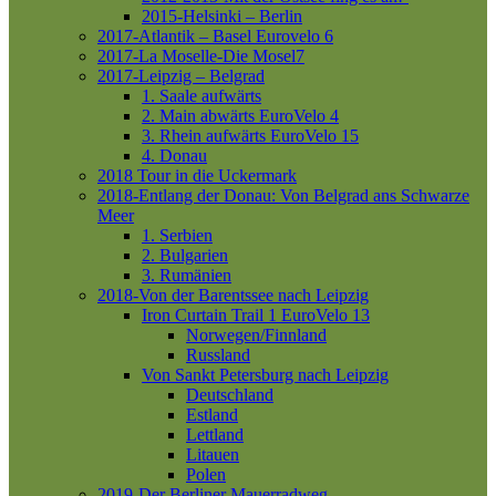
2015-Helsinki – Berlin
2017-Atlantik – Basel
Eurovelo 6
2017-La Moselle-Die Mosel7
2017-Leipzig – Belgrad
1. Saale aufwärts
2. Main abwärts
EuroVelo 4
3. Rhein aufwärts
EuroVelo 15
4. Donau
2018 Tour in die Uckermark
2018-Entlang der Donau: Von Belgrad ans Schwarze
Meer
1. Serbien
2. Bulgarien
3. Rumänien
2018-Von der Barentssee nach Leipzig
Iron Curtain Trail 1
EuroVelo 13
Norwegen/Finnland
Russland
Von Sankt Petersburg nach Leipzig
Deutschland
Estland
Lettland
Litauen
Polen
2019-Der Berliner Mauerradweg