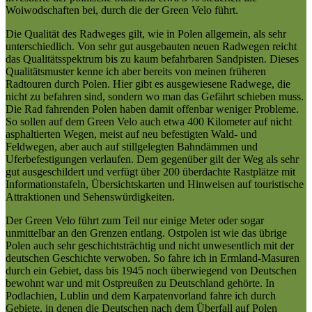
Woiwodschaften bei, durch die der Green Velo führt.
Die Qualität des Radweges gilt, wie in Polen allgemein, als sehr
unterschiedlich. Von sehr gut ausgebauten neuen Radwegen reicht
das Qualitätsspektrum bis zu kaum befahrbaren Sandpisten. Dieses
Qualitätsmuster kenne ich aber bereits von meinen früheren
Radtouren durch Polen. Hier gibt es ausgewiesene Radwege, die
nicht zu befahren sind, sondern wo man das Gefährt schieben muss.
Die Rad fahrenden Polen haben damit offenbar weniger Probleme.
So sollen auf dem Green Velo auch etwa 400 Kilometer auf nicht
asphaltierten Wegen, meist auf neu befestigten Wald- und
Feldwegen, aber auch auf stillgelegten Bahndämmen und
Uferbefestigungen verlaufen. Dem gegenüber gilt der Weg als sehr
gut ausgeschildert und verfügt über 200 überdachte Rastplätze mit
Informationstafeln, Übersichtskarten und Hinweisen auf touristische
Attraktionen und Sehenswürdigkeiten.
Der Green Velo führt zum Teil nur einige Meter oder sogar
unmittelbar an den Grenzen entlang. Ostpolen ist wie das übrige
Polen auch sehr geschichtsträchtig und nicht unwesentlich mit der
deutschen Geschichte verwoben. So fahre ich in Ermland-Masuren
durch ein Gebiet, dass bis 1945 noch überwiegend von Deutschen
bewohnt war und mit Ostpreußen zu Deutschland gehörte. In
Podlachien, Lublin und dem Karpatenvorland fahre ich durch
Gebiete, in denen die Deutschen nach dem Überfall auf Polen