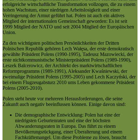
erfolgreiche wirtschaftliche Transformation vollzogen, die zu einem
hohen Wachstum, einer niedrigen Arbeitslosigkeit und einer
Verringerung der Armut geführt hat. Polen ist auch ein aktives
Mitglied der internationalen Gemeinschaft geworden: Es ist seit
1999 Mitglied der NATO und seit 2004 Mitglied der Europäischen
Union.
Zu den wichtigsten politischen Persönlichkeiten der Dritten
Polnischen Republik gehören Lech Wałęsa, der erste demokratisch
gewählte Präsident Polens (1990-1995), Tadeusz Mazowiecki, der
erste nichtkommunistische Ministerpräsident Polens (1989-1990),
Leszek Balcerowicz, der Architekt des marktwirtschaftlichen
Reformprogramms (1989-1991), Aleksander Kwaśniewski, der
zweimalige Präsident Polens (1995-2005) und Lech Kaczyński, der
bei einem Flugzeugabsturz 2010 ums Leben gekommene Präsident
Polens (2005-2010).
Polen steht heute vor mehreren Herausforderungen, die seine
Zukunft auch negativ beeinflussen können. Einige davon sind:
Die demographische Entwicklung: Polen hat eine der
niedrigsten Geburtenraten und eine der höchsten
Abwanderungsraten in Europa. Das führt zu einem
Bevölkerungsrückgang, einer Überalterung und einem
Fachkräftemangel. Um diese Probleme zu lösen, braucht