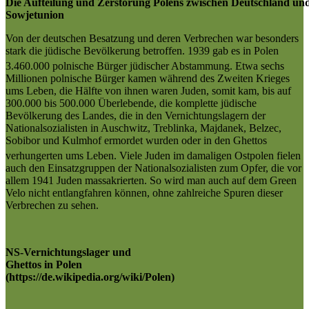
Die Aufteilung und Zerstörung Polens zwischen Deutschland un
Sowjetunion
Von der deutschen Besatzung und deren Verbrechen war besonders
stark die jüdische Bevölkerung betroffen. 1939 gab es in Polen
3.460.000 polnische Bürger jüdischer Abstammung.
Etwa sechs
Millionen polnische Bürger kamen während des Zweiten Krieges
ums Leben, die Hälfte von ihnen waren Juden, somit kam, bis auf
300.000 bis 500.000 Überlebende, die komplette jüdische
Bevölkerung des Landes, die in den Vernichtungslagern der
Nationalsozialisten in Auschwitz, Treblinka, Majdanek, Belzec,
Sobibor und Kulmhof ermordet wurden oder in den Ghettos
verhungerten ums Leben.
Viele Juden im damaligen Ostpolen fielen
auch den Einsatzgruppen der Nationalsozialisten zum Opfer, die vor
allem 1941 Juden massakrierten. So wird man auch auf dem Green
Velo nicht entlangfahren können, ohne zahlreiche Spuren dieser
Verbrechen zu sehen.
NS-Vernichtungslager und
Ghettos in Polen
(https://de.wikipedia.org/wiki/Polen)