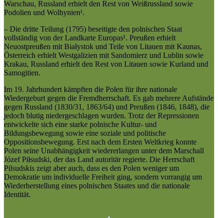
Warschau, Russland erhielt den Rest von Weißrussland sowie
Podolien und Wolhynien¹.
– Die dritte Teilung (1795) beseitigte den polnischen Staat
vollständig von der Landkarte Europas¹. Preußen erhielt
Neuostpreußen mit Białystok und Teile von Litauen mit Kaunas,
Österreich erhielt Westgalizien mit Sandomierz und Lublin sowie
Krakau, Russland erhielt den Rest von Litauen sowie Kurland und
Samogitien.
Im 19. Jahrhundert kämpften die Polen für ihre nationale
Wiedergeburt gegen die Fremdherrschaft. Es gab mehrere Aufstände
gegen Russland (1830/31, 1863/64) und Preußen (1846, 1848), die
jedoch blutig niedergeschlagen wurden. Trotz der Repressionen
entwickelte sich eine starke polnische Kultur- und
Bildungsbewegung sowie eine soziale und politische
Oppositionsbewegung. Erst nach dem Ersten Weltkrieg konnte
Polen seine Unabhängigkeit wiedererlangen unter dem Marschall
Józef Piłsudski, der das Land autoritär regierte. Die Herrschaft
Pilsudskis zeigt aber auch, dass es den Polen weniger um
Demokratie um individuelle Freiheit ging, sondern vorrangig um
Wiederherstellung eines polnischen Staates und die nationale
Identität.