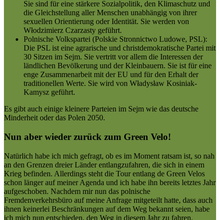
Sie sind für eine stärkere Sozialpolitik, den Klimaschutz und
die Gleichstellung aller Menschen unabhängig von ihrer
sexuellen Orientierung oder Identität. Sie werden von
Włodzimierz Czarzasty geführt.
Polnische Volkspartei (Polskie Stronnictwo Ludowe, PSL):
Die PSL ist eine agrarische und christdemokratische Partei mit
30 Sitzen im Sejm. Sie vertritt vor allem die Interessen der
ländlichen Bevölkerung und der Kleinbauern. Sie ist für eine
enge Zusammenarbeit mit der EU und für den Erhalt der
traditionellen Werte. Sie wird von Władysław Kosiniak-
Kamysz geführt.
Es gibt auch einige kleinere Parteien im Sejm wie das deutsche
Minderheit oder das Polen 2050.
Nun aber wieder zurück zum Green Velo!
Natürlich habe ich mich gefragt, ob es im Moment ratsam ist, so nah
an den Grenzen dreier Länder entlangzufahren, die sich in einem
Krieg befinden. Allerdings steht die Tour entlang de Green Velos
schon länger auf meiner Agenda und ich habe ihn bereits letztes Jahr
aufgeschoben. Nachdem mir nun das polnische
Fremdenverkehrsbüro auf meine Anfrage mitgeteilt hatte, dass auch
ihnen keinerlei Beschränkungen auf dem Weg bekannt seien, habe
ich mich nun entschieden, den Weg in diesem Jahr zu fahren.