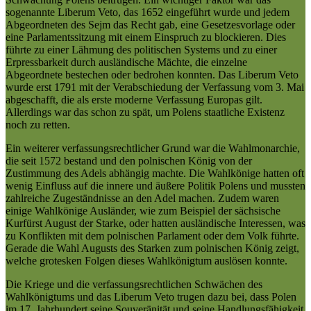
sogenannte Liberum Veto, das 1652 eingeführt wurde und jedem
Abgeordneten des Sejm das Recht gab, eine Gesetzesvorlage oder
eine Parlamentssitzung mit einem Einspruch zu blockieren. Dies
führte zu einer Lähmung des politischen Systems und zu einer
Erpressbarkeit durch ausländische Mächte, die einzelne
Abgeordnete bestechen oder bedrohen konnten. Das Liberum Veto
wurde erst 1791 mit der Verabschiedung der Verfassung vom 3. Mai
abgeschafft, die als erste moderne Verfassung Europas gilt.
Allerdings war das schon zu spät, um Polens staatliche Existenz
noch zu retten.
Ein weiterer verfassungsrechtlicher Grund war die Wahlmonarchie,
die seit 1572 bestand und den polnischen König von der
Zustimmung des Adels abhängig machte. Die Wahlkönige hatten oft
wenig Einfluss auf die innere und äußere Politik Polens und mussten
zahlreiche Zugeständnisse an den Adel machen. Zudem waren
einige Wahlkönige Ausländer, wie zum Beispiel der sächsische
Kurfürst August der Starke, oder hatten ausländische Interessen, was
zu Konflikten mit dem polnischen Parlament oder dem Volk führte.
Gerade die Wahl Augusts des Starken zum polnischen König zeigt,
welche grotesken Folgen dieses Wahlkönigtum auslösen konnte.
Die Kriege und die verfassungsrechtlichen Schwächen des
Wahlkönigtums und das Liberum Veto trugen dazu bei, dass Polen
im 17. Jahrhundert seine Souveränität und seine Handlungsfähigkeit