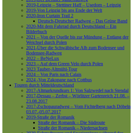
2019-Leipzig – Stettiner Haff – Usedom – Leipzig
2019-Von Leipzig bis ans Ende der Welt
2020-Iron Curtain Trail 2
Deutsch-Deutscher Radweg – Das Grüne Band
2020-Mit dem Fahrrad durch Deutschland – Ein
Bilderbuch
2021 – Von der Quelle bis zur Mündung – Entlang der
Weichsel durch Polen
2021-Über die Schwäbische Alb zum Bodensee und
Bodensee-Radweg
2022 – BeNeLux
2023 – Auf dem Green Velo durch Polen
2023 Tauber-Altmühl-Tour
2024 – Von Paris nach Calais
2024 -Von Zakopane nach Cottbus
Touren durch Mitteldeutschland
2017-Altmarkrundkurs 1: Von Salzwedel nach Stendal
2017-Dessau – Zerbst – Wörlitzer Gartenreich
21.08. –
23.08.2017
2017-Zschopauradweg – Vom Fichtelberg nach Döbeln
03.07.-05.07.2017
2019-Straße der Romanik
Straße der Romanik – Die Südroute
Straße der Romanik – Niedersachsen