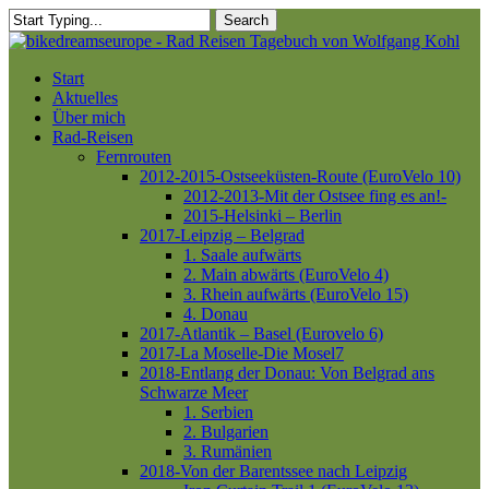
Skip
Search
to
Close
main
Search
content
Menu
Start
Aktuelles
Über mich
Rad-Reisen
Fernrouten
2012-2015-Ostseeküsten-Route (EuroVelo 10)
2012-2013-Mit der Ostsee fing es an!-
2015-Helsinki – Berlin
2017-Leipzig – Belgrad
1. Saale aufwärts
2. Main abwärts (EuroVelo 4)
3. Rhein aufwärts (EuroVelo 15)
4. Donau
2017-Atlantik – Basel (Eurovelo 6)
2017-La Moselle-Die Mosel7
2018-Entlang der Donau: Von Belgrad ans
Schwarze Meer
1. Serbien
2. Bulgarien
3. Rumänien
2018-Von der Barentssee nach Leipzig