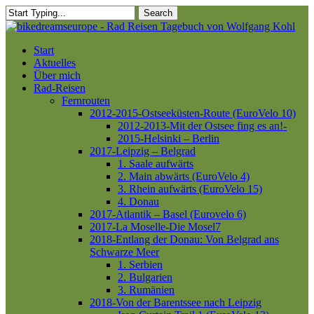
Skip
Search
to
Close
main
Search
content
Menu
Start
Aktuelles
Über mich
Rad-Reisen
Fernrouten
2012-2015-Ostseeküsten-Route (EuroVelo 10)
2012-2013-Mit der Ostsee fing es an!-
2015-Helsinki – Berlin
2017-Leipzig – Belgrad
1. Saale aufwärts
2. Main abwärts (EuroVelo 4)
3. Rhein aufwärts (EuroVelo 15)
4. Donau
2017-Atlantik – Basel (Eurovelo 6)
2017-La Moselle-Die Mosel7
2018-Entlang der Donau: Von Belgrad ans
Schwarze Meer
1. Serbien
2. Bulgarien
3. Rumänien
2018-Von der Barentssee nach Leipzig