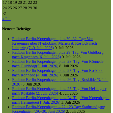
17
18
19
20
21
22
23
24
25
26
27
28
29
30
31
« Juli
Neueste Beiträge
Radtour Berlin-Kopenhagen plus-30.-32. Tag: Von
Kragenaes über Nynköbing, Marielyst, Rostock nach
Ldeipzig (7.-9. Juli. 2026)
9. Juli 2026
Radtour Berlin-Kopenhagen plus-29. Tag: Von Guldborg
nach Kragenaes (6. Juli. 2026)
9. Juli 2026
Radtour Berlin-Kopenhagen plus- 28. Tag: Von Rönnede
nach Guldborg(5. Juli. 2026)
8. Juli 2026
Radtour Berlin-Kopenhagen plus- 27. Tag: Von Roskilde
nach Rönnede (4. Juli. 2026)
7. Juli 2026
Radtour Berlin-Kopenhagen plus- 26. Tag: Roskilde (3. Juli.
2026)
5. Juli 2026
Radtour Berlin-Kopenhagen plus- 25. Tag: Von Helsingoer
nach Roskilde (2. Juli. 2026)
4. Juli 2026
Radtour Berlin-Kopenhagen plus- 24. Tag: Von Kopenhagen
nach Helsingoer(1. Juli. 2026)
3. Juli 2026
Radtour Berlin-Kopenhagen – 22.+23.Tag: Stadtrundgang
Kopenhagen (29.+30. Juni 2026)
2. Juli 2026