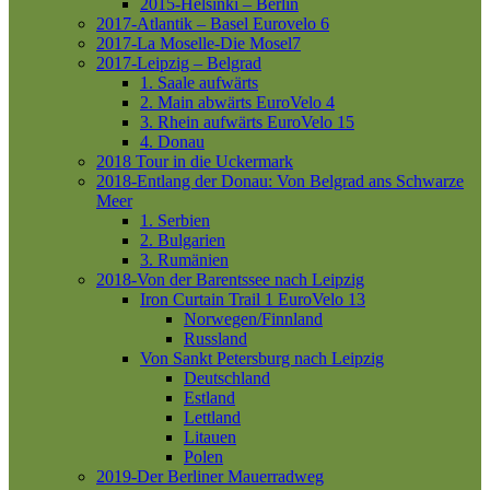
2015-Helsinki – Berlin
2017-Atlantik – Basel
Eurovelo 6
2017-La Moselle-Die Mosel7
2017-Leipzig – Belgrad
1. Saale aufwärts
2. Main abwärts
EuroVelo 4
3. Rhein aufwärts
EuroVelo 15
4. Donau
2018 Tour in die Uckermark
2018-Entlang der Donau: Von Belgrad ans Schwarze
Meer
1. Serbien
2. Bulgarien
3. Rumänien
2018-Von der Barentssee nach Leipzig
Iron Curtain Trail 1
EuroVelo 13
Norwegen/Finnland
Russland
Von Sankt Petersburg nach Leipzig
Deutschland
Estland
Lettland
Litauen
Polen
2019-Der Berliner Mauerradweg