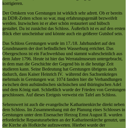
korrigieren.
Der Ortskern von Gerstungen ist wirklich sehr adrett. Ob er bereits
zu DDR-Zeiten schon so war, mag erfahrungsgemäß bezweifelt
werden. Inzwischen ist er aber schön restauriert und hübsch
gestaltet. Da ist zunächst das Schloss. Äußerlich ist es auf den ersten
Blick eher unscheinbar und könnte auch ein größerer Gutshof sein.
Das Schloss Gerstungen wurde im 17./18. Jahrhundert auf den
Grundmauern der dort befindlichen Wasserburg errichtet. Das
Obergeschoss ist ein Fachwerkbau und stammt wahrscheinlich aus
dem Jahre 1796. Heute ist hier das Werratalmuseum untergebracht,
in dem man die Geschichte der Gegend bis in die heutige Zeit
studieren kann. Seine Bedeutung hat Gerstungen übrigens auch
dadurch, dass Kaiser Heinrich IV. während des Sachsenkrieges
mehrmals in Gerstungen war. 1074 fanden hier die Verhandlungen
zwischen dem aufständischen sächsischen und thüringischen Adel
und dem König statt. Schließlich wurde der Frieden von Gerstungen
geschlossen. Auf dieses Ereignis verweist ein Tafel am Schloss.
Sehenswert ist auch die evangelische Katharinenkirche direkt neben
dem Schloss. Im Zusammenhang mit der Planung eines Schlosses in
Gerstungen unter dem Eisenacher Herzog Ernst August II. wurden
erforderliche Reparaturarbeiten an der Katharinenkirche genutzt, um
die Kirche als Hofkirche aufzuwerten. Hierbei wurde der