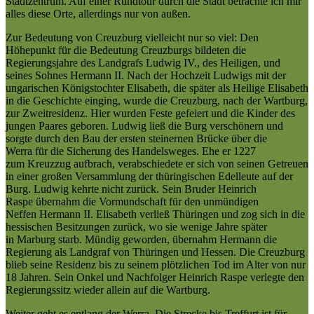
Stadtzentrum. Auf einer Rundtour durch die Stadt betrachte ich mir
alles diese Orte, allerdings nur von außen.
Zur Bedeutung von Creuzburg vielleicht nur so viel: Den
Höhepunkt für die Bedeutung Creuzburgs bildeten die
Regierungsjahre des Landgrafs Ludwig IV., des Heiligen, und
seines Sohnes Hermann II. Nach der Hochzeit Ludwigs mit der
ungarischen Königstochter Elisabeth, die später als Heilige Elisabeth
in die Geschichte einging, wurde die Creuzburg, nach der Wartburg,
zur Zweitresidenz. Hier wurden Feste gefeiert und die Kinder des
jungen Paares geboren. Ludwig ließ die Burg verschönern und
sorgte durch den Bau der ersten steinernen Brücke über die
Werra für die Sicherung des Handelsweges. Ehe er 1227
zum Kreuzzug aufbrach, verabschiedete er sich von seinen Getreuen
in einer großen Versammlung der thüringischen Edelleute auf der
Burg. Ludwig kehrte nicht zurück. Sein Bruder Heinrich
Raspe übernahm die Vormundschaft für den unmündigen
Neffen Hermann II. Elisabeth verließ Thüringen und zog sich in die
hessischen Besitzungen zurück, wo sie wenige Jahre später
in Marburg starb. Mündig geworden, übernahm Hermann die
Regierung als Landgraf von Thüringen und Hessen. Die Creuzburg
blieb seine Residenz bis zu seinem plötzlichen Tod im Alter von nur
18 Jahren. Sein Onkel und Nachfolger Heinrich Raspe verlegte den
Regierungssitz wieder allein auf die Wartburg.
Weiter geht es entlang der Werra. Die Strecke bis Treffurt ist für