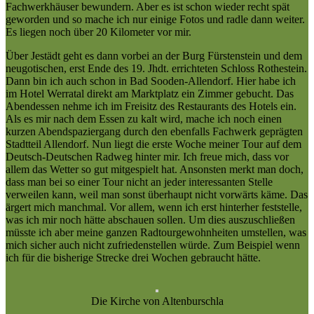
Fachwerkhäuser bewundern. Aber es ist schon wieder recht spät
geworden und so mache ich nur einige Fotos und radle dann weiter.
Es liegen noch über 20 Kilometer vor mir.
Über Jestädt geht es dann vorbei an der Burg Fürstenstein und dem
neugotischen, erst Ende des 19. Jhdt. errichteten Schloss Rothestein.
Dann bin ich auch schon in Bad Sooden-Allendorf. Hier habe ich
im Hotel Werratal direkt am Marktplatz ein Zimmer gebucht. Das
Abendessen nehme ich im Freisitz des Restaurants des Hotels ein.
Als es mir nach dem Essen zu kalt wird, mache ich noch einen
kurzen Abendspaziergang durch den ebenfalls Fachwerk geprägten
Stadtteil Allendorf. Nun liegt die erste Woche meiner Tour auf dem
Deutsch-Deutschen Radweg hinter mir. Ich freue mich, dass vor
allem das Wetter so gut mitgespielt hat. Ansonsten merkt man doch,
dass man bei so einer Tour nicht an jeder interessanten Stelle
verweilen kann, weil man sonst überhaupt nicht vorwärts käme. Das
ärgert mich manchmal. Vor allem, wenn ich erst hinterher feststelle,
was ich mir noch hätte abschauen sollen. Um dies auszuschließen
müsste ich aber meine ganzen Radtourgewohnheiten umstellen, was
mich sicher auch nicht zufriedenstellen würde. Zum Beispiel wenn
ich für die bisherige Strecke drei Wochen gebraucht hätte.
Die Kirche von Altenburschla