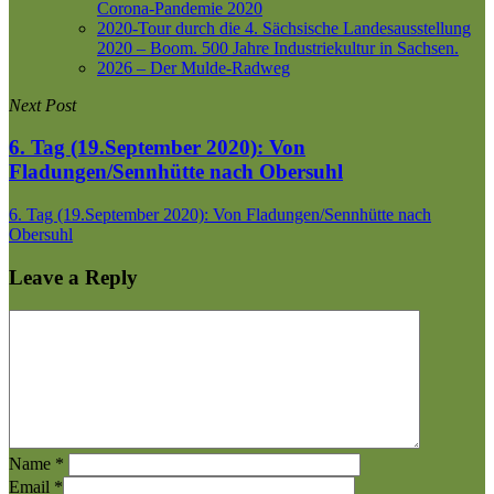
Corona-Pandemie 2020
2020-Tour durch die 4. Sächsische Landesausstellung
2020 – Boom. 500 Jahre Industriekultur in Sachsen.
2026 – Der Mulde-Radweg
Next Post
6. Tag (19.September 2020): Von
Fladungen/Sennhütte nach Obersuhl
6. Tag (19.September 2020): Von Fladungen/Sennhütte nach
Obersuhl
Leave a Reply
Name
*
Email
*