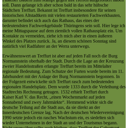
soll. Dann gelange ich aber schon bald in das sehr hübsche
Städtchen Treffurt. Bekannt ist Treffurt insbesondere für seinen
historischen Altstadtkern mit vielen restaurierten Fachwerkbauten,
darunter befindet sich auch das Rathaus, das eines der
bedeutendsten Fachwerkgebäude Thüringens sein soll. Hier lege ich
meine Mittagspause auf dem ziemlich vollen Rathausplatz ein. Um
Kontakte zu vermeiden, ziehe ich mich aber in einen äußeren
Winkel des Platzes zurück. Ja, an diesem schönen Sonntag sind
natürlich viel Radfahrer an der Werra unterwegs.
Erwähnenswert an Treffurt ist aber auf jeden Fall noch die Burg
Normannstein oberhalb der Stadt. Durch die Lage an der Kreuzung
zweier Handelsstraßen erlangte Treffurt bereits im Mittelalter
regionale Bedeutung. Zum Schutze der Furten wurde bereits im 11.
Jahrhundert mit der Anlage der Burg Normannstein begonnen. In
der Folgezeit entwickelte sich Treffurt rasch zum bedeutenden
regionalen Handelsplatz. Dem wurde 1333 durch die Verleihung des
Stadtrechts Rechnung getragen. 1532 erhielt Treffurt durch
Kaiser Karl V. das Recht, „einen Wochenmarkt auf jeden
Sonnabend und zwey Jahrmärkte“. Hemmend wirkte sich die
deutsche Teilung auf die Stadt aus, da sie direkt an der
Innerdeutschen Grenze lag. Nach der deutschen Wiedervereinigung
1990 setzte jedoch ein rasches Wachstum ein, es siedelten sich
wieder Unternehmen in der Stadt an und der Tourismus begann.
Nicht unerwähnt sollte auch bleiben, dass Treffurt der Geburtsort