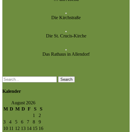
Die Kirchstraße
Die St. Crucis-Kirche
Das Rathaus in Allendorf
Search
Kalender
August 2026
M
D
M
D
F
S
S
1
2
3
4
5
6
7
8
9
10
11
12
13
14
15
16