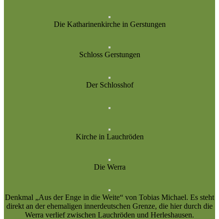
Die Katharinenkirche in Gerstungen
Schloss Gerstungen
Der Schlosshof
Kirche in Lauchröden
Die Werra
Denkmal „Aus der Enge in die Weite“ von Tobias Michael. Es steht
direkt an der ehemaligen innerdeutschen Grenze, die hier durch die
Werra verlief zwischen Lauchröden und Herleshausen.