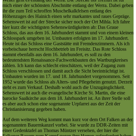
mich einer der schönsten Abschnitte entlang der Werra. Dabei geben
ihr die zum Teil schroffen Muschelkalkfelsen entlang des
Höhenzuges des Hainich einen sehr markantes und raues Gepräge.
Sehenswert ist auf der Strecke sicher noch der Ort Mihla. Ich fahre
hier kurz die wichtigsten Sehenswürdigkeiten ab: Das Graue
Schloss, das aus dem 16. Jahrhundert stammt und von einem kleinen
Schlosspark umgeben ist. Umbauten erfolgten im 17. Jahrhundert.
Heute ist das Schloss eine Gaststätte mit Fremdenzimmern. Als ich
vorbeischaue herrscht Hochbetrieb im Freisitz. Das Rote Schloss
stammt ebenfalls aus dem 16. Jahrhundert, es soll zu den
bedeutendsten Renaissance-Fachwerkbauten des Wartburgkreises
zählen. Ich kann das schlecht einschätzen, weil der Zugang zum
Schloss verschlossen und damit auch die Sicht beeinträchtigt ist.
Umbauten wurden im 17. und 18. Jahrhundert vorgenommen. Seit
1952 wurde das Schloss als Alters- und Pflegeheim genutzt. Derzeit
steht es zum Verkauf. Deshalb wohl auch die Unzugänglichkeit.
Sehenswert ist auch die evangelische Kirche St. Martin, die eine
barocke Saalkirche aus dem 18. Jahrhundert ist. An ihrer Stelle soll
es aber auch schon eine sogenannte Urpfarrei aus der Zeit der
Christianisierung gegeben haben.
Auf dem weiteren Weg kommt man kurz vor dem Ort Falken an der
sogenannten Bauernkanzel vorbei. Sie wurde zu DDR-Zeiten mit
einer Gedenktafel an Thomas Müntzer versehen, der hier die
Falkener Bauern zum Kampf gegen ihre Herren aufgefordert haben