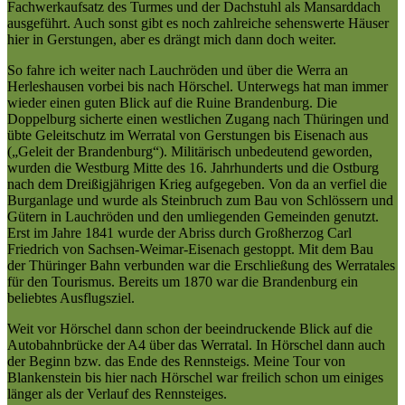
Fachwerkaufsatz des Turmes und der Dachstuhl als Mansarddach
ausgeführt. Auch sonst gibt es noch zahlreiche sehenswerte Häuser
hier in Gerstungen, aber es drängt mich dann doch weiter.
So fahre ich weiter nach Lauchröden und über die Werra an
Herleshausen vorbei bis nach Hörschel. Unterwegs hat man immer
wieder einen guten Blick auf die Ruine Brandenburg. Die
Doppelburg sicherte einen westlichen Zugang nach Thüringen und
übte Geleitschutz im Werratal von Gerstungen bis Eisenach aus
(„Geleit der Brandenburg“). Militärisch unbedeutend geworden,
wurden die Westburg Mitte des 16. Jahrhunderts und die Ostburg
nach dem Dreißigjährigen Krieg aufgegeben. Von da an verfiel die
Burganlage und wurde als Steinbruch zum Bau von Schlössern und
Gütern in Lauchröden und den umliegenden Gemeinden genutzt.
Erst im Jahre 1841 wurde der Abriss durch Großherzog Carl
Friedrich von Sachsen-Weimar-Eisenach gestoppt. Mit dem Bau
der Thüringer Bahn verbunden war die Erschließung des Werratales
für den Tourismus. Bereits um 1870 war die Brandenburg ein
beliebtes Ausflugsziel.
Weit vor Hörschel dann schon der beeindruckende Blick auf die
Autobahnbrücke der A4 über das Werratal. In Hörschel dann auch
der Beginn bzw. das Ende des Rennsteigs. Meine Tour von
Blankenstein bis hier nach Hörschel war freilich schon um einiges
länger als der Verlauf des Rennsteiges.