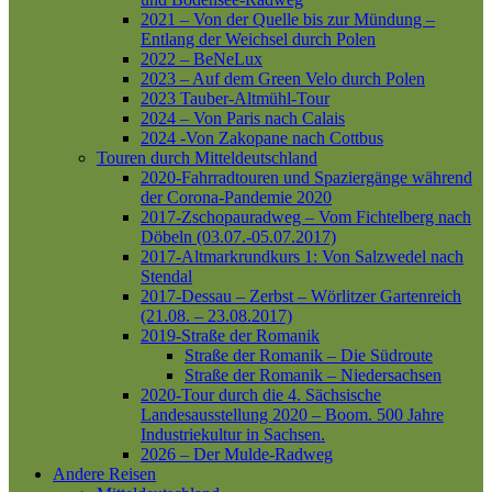
2021 – Von der Quelle bis zur Mündung –
Entlang der Weichsel durch Polen
2022 – BeNeLux
2023 – Auf dem Green Velo durch Polen
2023 Tauber-Altmühl-Tour
2024 – Von Paris nach Calais
2024 -Von Zakopane nach Cottbus
Touren durch Mitteldeutschland
2020-Fahrradtouren und Spaziergänge während
der Corona-Pandemie 2020
2017-Zschopauradweg – Vom Fichtelberg nach
Döbeln (03.07.-05.07.2017)
2017-Altmarkrundkurs 1: Von Salzwedel nach
Stendal
2017-Dessau – Zerbst – Wörlitzer Gartenreich
(21.08. – 23.08.2017)
2019-Straße der Romanik
Straße der Romanik – Die Südroute
Straße der Romanik – Niedersachsen
2020-Tour durch die 4. Sächsische
Landesausstellung 2020 – Boom. 500 Jahre
Industriekultur in Sachsen.
2026 – Der Mulde-Radweg
Andere Reisen