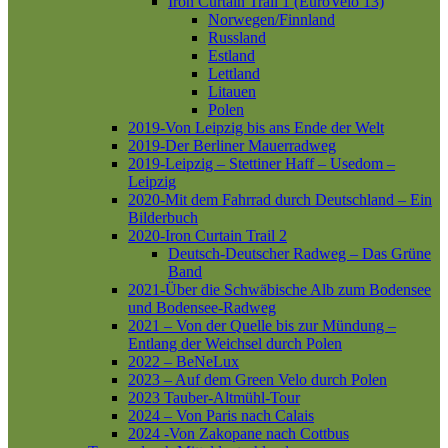
Iron Curtain Trail 1 (EuroVelo 13)
Norwegen/Finnland
Russland
Estland
Lettland
Litauen
Polen
2019-Von Leipzig bis ans Ende der Welt
2019-Der Berliner Mauerradweg
2019-Leipzig – Stettiner Haff – Usedom –
Leipzig
2020-Mit dem Fahrrad durch Deutschland – Ein
Bilderbuch
2020-Iron Curtain Trail 2
Deutsch-Deutscher Radweg – Das Grüne
Band
2021-Über die Schwäbische Alb zum Bodensee
und Bodensee-Radweg
2021 – Von der Quelle bis zur Mündung –
Entlang der Weichsel durch Polen
2022 – BeNeLux
2023 – Auf dem Green Velo durch Polen
2023 Tauber-Altmühl-Tour
2024 – Von Paris nach Calais
2024 -Von Zakopane nach Cottbus