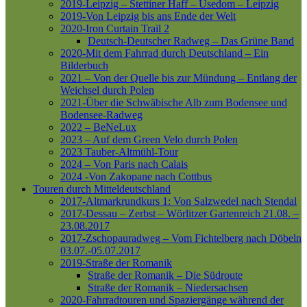
2019-Leipzig – Stettiner Haff – Usedom – Leipzig
2019-Von Leipzig bis ans Ende der Welt
2020-Iron Curtain Trail 2
Deutsch-Deutscher Radweg – Das Grüne Band
2020-Mit dem Fahrrad durch Deutschland – Ein
Bilderbuch
2021 – Von der Quelle bis zur Mündung – Entlang der
Weichsel durch Polen
2021-Über die Schwäbische Alb zum Bodensee und
Bodensee-Radweg
2022 – BeNeLux
2023 – Auf dem Green Velo durch Polen
2023 Tauber-Altmühl-Tour
2024 – Von Paris nach Calais
2024 -Von Zakopane nach Cottbus
Touren durch Mitteldeutschland
2017-Altmarkrundkurs 1: Von Salzwedel nach Stendal
2017-Dessau – Zerbst – Wörlitzer Gartenreich
21.08. –
23.08.2017
2017-Zschopauradweg – Vom Fichtelberg nach Döbeln
03.07.-05.07.2017
2019-Straße der Romanik
Straße der Romanik – Die Südroute
Straße der Romanik – Niedersachsen
2020-Fahrradtouren und Spaziergänge während der