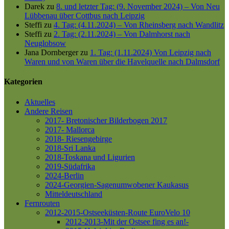
Darek
zu
8. und letzter Tag: (9. November 2024) – Von Neu
Lübbenau über Cottbus nach Leipzig
Steffi
zu
4. Tag: (4.11.2024) – Von Rheinsberg nach Wandlitz
Steffi
zu
2. Tag: (2.11.2024) – Von Dalmhorst nach
Neuglobsow
Jana Dornberger
zu
1. Tag: (1.11.2024) Von Leipzig nach
Waren und von Waren über die Havelquelle nach Dalmsdorf
Kategorien
Aktuelles
Andere Reisen
2017- Bretonischer Bilderbogen 2017
2017- Mallorca
2018- Riesengebirge
2018-Sri Lanka
2018-Toskana und Ligurien
2019-Südafrika
2024-Berlin
2024-Georgien-Sagenumwobener Kaukasus
Mitteldeutschland
Fernrouten
2012-2015-Ostseeküsten-Route
EuroVelo 10
2012-2013-Mit der Ostsee fing es an!-