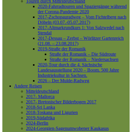
Touren durch Mitteldeutschland
2020-Fahrradtouren und Spaziergänge während
der Corona-Pandemie 2020
2017-Zschopauradweg – Vom Fichtelberg nach
Döbeln (03.07.-05.07.2017)
2017-Altmarkrundkurs 1: Von Salzwedel nach
Stendal
2017-Dessau – Zerbst – Wörlitzer Gartenreich
(21.08. – 23.08.2017)
2019-Straße der Romanik
Straße der Romanik – Die Südroute
Straße der Romanik – Niedersachsen
2020-Tour durch die 4. Sächsische
Landesausstellung 2020 – Boom. 500 Jahre
Industriekultur in Sachsen.
2026 – Der Mulde-Radweg
Andere Reisen
Mitteldeutschland
2017- Mallorca
2017- Bretonischer Bilderbogen 2017
2018-Sri Lanka
2018-Toskana und Ligurien
2019-Südafrika
2024-Berlin
2024-Georgien-Sagenumwobener Kaukasus