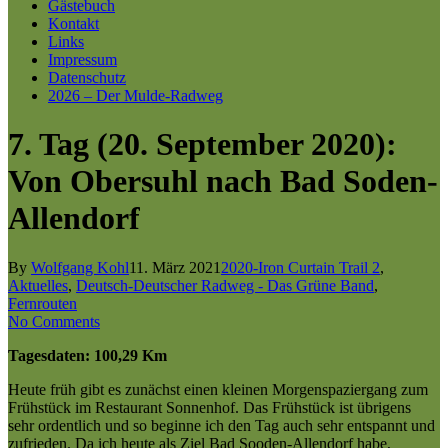
Gästebuch
Kontakt
Links
Impressum
Datenschutz
2026 – Der Mulde-Radweg
7. Tag (20. September 2020):
Von Obersuhl nach Bad Soden-
Allendorf
By
Wolfgang Kohl
11. März 2021
2020-Iron Curtain Trail 2
,
Aktuelles
,
Deutsch-Deutscher Radweg - Das Grüne Band
,
Fernrouten
No Comments
Tagesdaten: 100,29 Km
Heute früh gibt es zunächst einen kleinen Morgenspaziergang zum
Frühstück im Restaurant Sonnenhof. Das Frühstück ist übrigens
sehr ordentlich und so beginne ich den Tag auch sehr entspannt und
zufrieden. Da ich heute als Ziel Bad Sooden-Allendorf habe,