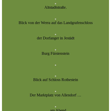
Altstadtstraße.
Blick von der Werra auf das Landgrafenschloss
der Dorfanger in Jestädt
Burg Fürstenstein
Blick auf Schloss Rothestein
Der Marktplatz von Allendorf …
… am Abend