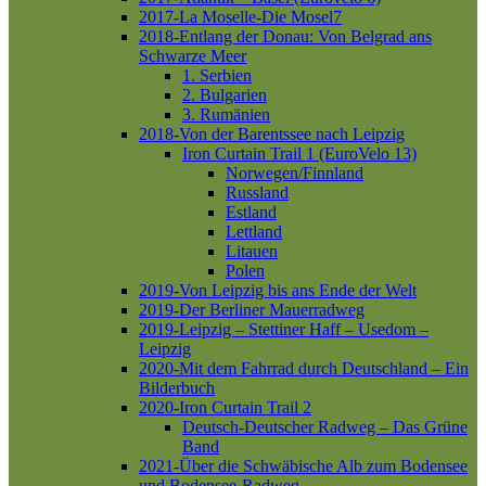
2017-La Moselle-Die Mosel7
2018-Entlang der Donau: Von Belgrad ans
Schwarze Meer
1. Serbien
2. Bulgarien
3. Rumänien
2018-Von der Barentssee nach Leipzig
Iron Curtain Trail 1 (EuroVelo 13)
Norwegen/Finnland
Russland
Estland
Lettland
Litauen
Polen
2019-Von Leipzig bis ans Ende der Welt
2019-Der Berliner Mauerradweg
2019-Leipzig – Stettiner Haff – Usedom –
Leipzig
2020-Mit dem Fahrrad durch Deutschland – Ein
Bilderbuch
2020-Iron Curtain Trail 2
Deutsch-Deutscher Radweg – Das Grüne
Band
2021-Über die Schwäbische Alb zum Bodensee
und Bodensee-Radweg