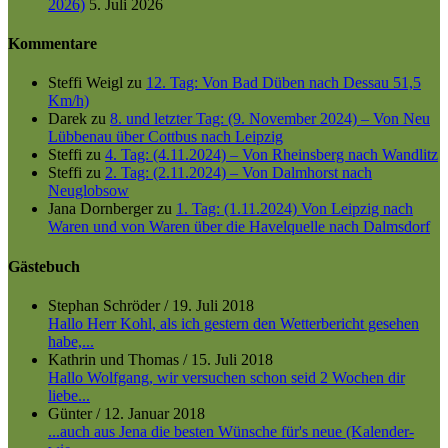
2026)
5. Juli 2026
Kommentare
Steffi Weigl
zu
12. Tag: Von Bad Düben nach Dessau 51,5
Km/h)
Darek
zu
8. und letzter Tag: (9. November 2024) – Von Neu
Lübbenau über Cottbus nach Leipzig
Steffi
zu
4. Tag: (4.11.2024) – Von Rheinsberg nach Wandlitz
Steffi
zu
2. Tag: (2.11.2024) – Von Dalmhorst nach
Neuglobsow
Jana Dornberger
zu
1. Tag: (1.11.2024) Von Leipzig nach
Waren und von Waren über die Havelquelle nach Dalmsdorf
Gästebuch
Stephan Schröder
/
19. Juli 2018
Hallo Herr Kohl, als ich gestern den Wetterbericht gesehen
habe,...
Kathrin und Thomas
/
15. Juli 2018
Hallo Wolfgang, wir versuchen schon seid 2 Wochen dir
liebe...
Günter
/
12. Januar 2018
...auch aus Jena die besten Wünsche für's neue (Kalender-