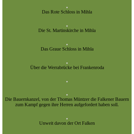
Das Rote Schloss in Mihla
Die St. Martinskirche in Mihla
Das Graue Schloss in Mihla
Über die Werrabrücke bei Frankenroda
Die Bauernkanzel, von der Thomas Müntzer die Falkener Bauern
zum Kampf gegen ihre Herren aufgefordert haben soll.
Unweit davon der Ort Falken