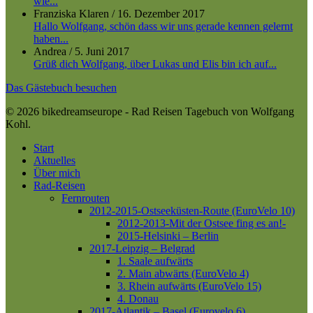
wie...
Franziska Klaren
/
16. Dezember 2017
Hallo Wolfgang, schön dass wir uns gerade kennen gelernt
haben...
Andrea
/
5. Juni 2017
Grüß dich Wolfgang, über Lukas und Elis bin ich auf...
Das Gästebuch besuchen
© 2026 bikedreamseurope - Rad Reisen Tagebuch von Wolfgang
Kohl.
Close
Start
Menu
Aktuelles
Über mich
Rad-Reisen
Fernrouten
2012-2015-Ostseeküsten-Route (EuroVelo 10)
2012-2013-Mit der Ostsee fing es an!-
2015-Helsinki – Berlin
2017-Leipzig – Belgrad
1. Saale aufwärts
2. Main abwärts (EuroVelo 4)
3. Rhein aufwärts (EuroVelo 15)
4. Donau
2017-Atlantik – Basel (Eurovelo 6)