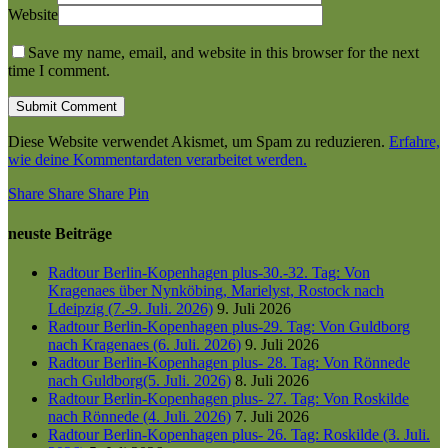
Website
Save my name, email, and website in this browser for the next
time I comment.
Diese Website verwendet Akismet, um Spam zu reduzieren.
Erfahre,
wie deine Kommentardaten verarbeitet werden.
Share
Share
Share
Share
Pin
neuste Beiträge
Radtour Berlin-Kopenhagen plus-30.-32. Tag: Von
Kragenaes über Nynköbing, Marielyst, Rostock nach
Ldeipzig (7.-9. Juli. 2026)
9. Juli 2026
Radtour Berlin-Kopenhagen plus-29. Tag: Von Guldborg
nach Kragenaes (6. Juli. 2026)
9. Juli 2026
Radtour Berlin-Kopenhagen plus- 28. Tag: Von Rönnede
nach Guldborg(5. Juli. 2026)
8. Juli 2026
Radtour Berlin-Kopenhagen plus- 27. Tag: Von Roskilde
nach Rönnede (4. Juli. 2026)
7. Juli 2026
Radtour Berlin-Kopenhagen plus- 26. Tag: Roskilde (3. Juli.