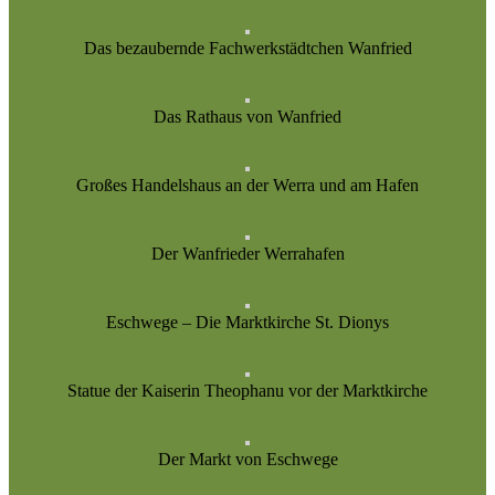
Das bezaubernde Fachwerkstädtchen Wanfried
Das Rathaus von Wanfried
Großes Handelshaus an der Werra und am Hafen
Der Wanfrieder Werrahafen
Eschwege – Die Marktkirche St. Dionys
Statue der Kaiserin Theophanu vor der Marktkirche
Der Markt von Eschwege