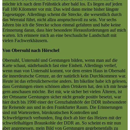
möchte ich nach dem Frühstück aber bald los. Es liegen auf jeden
Fall 100 Kilometer vor mir. Das wird dann meine bisher längste
Tagesetappe. Allerdings scheint die Strecke, die wesentlich durch
das Werratal führt, nicht allzu anspruchsvoll zu sein. Vor sechs
Jahren bin ich die Strecke schon einmal gefahren und habe keine
Erinnerung daran, dass hier besondere Herausforderungen auf mich
warten. Ich erinnere mich an eine beschauliche Landschaft mit
vielen Fachwerkhäusern.
Von Obersuhl nach Hörschel
Obersuhl, Untersuhl und Gerstungen bilden, wenn man auf die
Karte schaut, städtebaulich fast eine Einheit. Allerdings verlief,
wenn man von Untersuhl kommt, vor dem ersten Haus in Obersuhl
die innerdeutsche Grenze, an der natürlich kein Durchkommen war.
Heute ist das erfreulicherweise anders. Im bikeline habe ich gelesen,
dass Gerstungen einen schönen alten Ortskern hat, den ich mir heute
gern anschauen möchte. Bei mir, wie sicher bei vielen Älteren, ist
der Ortsname Gerstungen sicher nicht gerade positiv besetzt, war
hier doch bis 1990 einer der Grenzbahnhöfe der DDR insbesondere
für Reisende aus und in den Frankfurter Raum. Die Erinnerungen
sind mit Wartezeiten, bürokratischen Kontrollen und
Schwefelgeruch verbunden, fing doch ab hier das Heizen mit der
schwefelhaltigen Braunkohle der DDR an. So scheint es mir nun
aber angemessen, mein Bild von Gerstungen gegebenenfalls zu