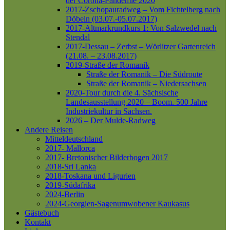
der Corona-Pandemie 2020
2017-Zschopauradweg – Vom Fichtelberg nach
Döbeln (03.07.-05.07.2017)
2017-Altmarkrundkurs 1: Von Salzwedel nach
Stendal
2017-Dessau – Zerbst – Wörlitzer Gartenreich
(21.08. – 23.08.2017)
2019-Straße der Romanik
Straße der Romanik – Die Südroute
Straße der Romanik – Niedersachsen
2020-Tour durch die 4. Sächsische
Landesausstellung 2020 – Boom. 500 Jahre
Industriekultur in Sachsen.
2026 – Der Mulde-Radweg
Andere Reisen
Mitteldeutschland
2017- Mallorca
2017- Bretonischer Bilderbogen 2017
2018-Sri Lanka
2018-Toskana und Ligurien
2019-Südafrika
2024-Berlin
2024-Georgien-Sagenumwobener Kaukasus
Gästebuch
Kontakt