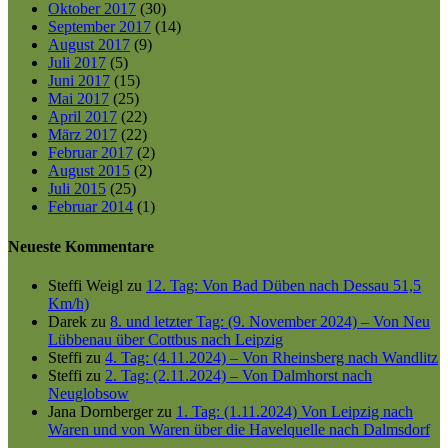
Oktober 2017
(30)
September 2017
(14)
August 2017
(9)
Juli 2017
(5)
Juni 2017
(15)
Mai 2017
(25)
April 2017
(22)
März 2017
(22)
Februar 2017
(2)
August 2015
(2)
Juli 2015
(25)
Februar 2014
(1)
Neueste Kommentare
Steffi Weigl
zu
12. Tag: Von Bad Düben nach Dessau 51,5
Km/h)
Darek
zu
8. und letzter Tag: (9. November 2024) – Von Neu
Lübbenau über Cottbus nach Leipzig
Steffi
zu
4. Tag: (4.11.2024) – Von Rheinsberg nach Wandlitz
Steffi
zu
2. Tag: (2.11.2024) – Von Dalmhorst nach
Neuglobsow
Jana Dornberger
zu
1. Tag: (1.11.2024) Von Leipzig nach
Waren und von Waren über die Havelquelle nach Dalmsdorf