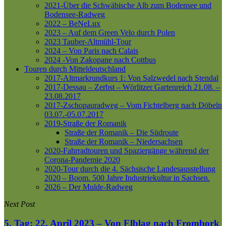
2021-Über die Schwäbische Alb zum Bodensee und
Bodensee-Radweg
2022 – BeNeLux
2023 – Auf dem Green Velo durch Polen
2023 Tauber-Altmühl-Tour
2024 – Von Paris nach Calais
2024 -Von Zakopane nach Cottbus
Touren durch Mitteldeutschland
2017-Altmarkrundkurs 1: Von Salzwedel nach Stendal
2017-Dessau – Zerbst – Wörlitzer Gartenreich
21.08. –
23.08.2017
2017-Zschopauradweg – Vom Fichtelberg nach Döbeln
03.07.-05.07.2017
2019-Straße der Romanik
Straße der Romanik – Die Südroute
Straße der Romanik – Niedersachsen
2020-Fahrradtouren und Spaziergänge während der
Corona-Pandemie 2020
2020-Tour durch die 4. Sächsische Landesausstellung
2020 – Boom. 500 Jahre Industriekultur in Sachsen.
2026 – Der Mulde-Radweg
Next Post
5. Tag: 22. April 2023 – Von Elblag nach Frombork