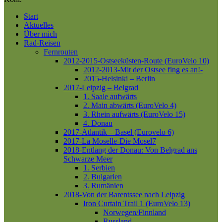
Close
Start
Menu
Aktuelles
Über mich
Rad-Reisen
Fernrouten
2012-2015-Ostseeküsten-Route (EuroVelo 10)
2012-2013-Mit der Ostsee fing es an!-
2015-Helsinki – Berlin
2017-Leipzig – Belgrad
1. Saale aufwärts
2. Main abwärts (EuroVelo 4)
3. Rhein aufwärts (EuroVelo 15)
4. Donau
2017-Atlantik – Basel (Eurovelo 6)
2017-La Moselle-Die Mosel7
2018-Entlang der Donau: Von Belgrad ans
Schwarze Meer
1. Serbien
2. Bulgarien
3. Rumänien
2018-Von der Barentssee nach Leipzig
Iron Curtain Trail 1 (EuroVelo 13)
Norwegen/Finnland
Russland