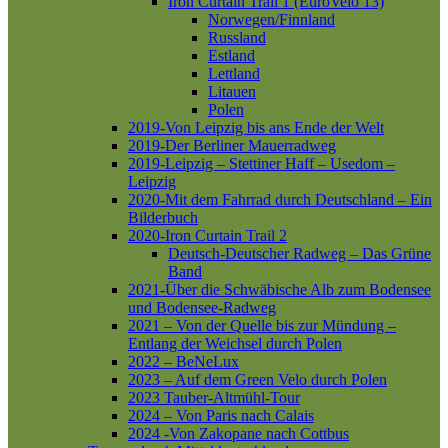
Iron Curtain Trail 1 (EuroVelo 13)
Norwegen/Finnland
Russland
Estland
Lettland
Litauen
Polen
2019-Von Leipzig bis ans Ende der Welt
2019-Der Berliner Mauerradweg
2019-Leipzig – Stettiner Haff – Usedom –
Leipzig
2020-Mit dem Fahrrad durch Deutschland – Ein
Bilderbuch
2020-Iron Curtain Trail 2
Deutsch-Deutscher Radweg – Das Grüne
Band
2021-Über die Schwäbische Alb zum Bodensee
und Bodensee-Radweg
2021 – Von der Quelle bis zur Mündung –
Entlang der Weichsel durch Polen
2022 – BeNeLux
2023 – Auf dem Green Velo durch Polen
2023 Tauber-Altmühl-Tour
2024 – Von Paris nach Calais
2024 -Von Zakopane nach Cottbus