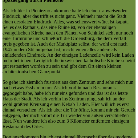
Spaziergang durch Pieniezno
Als ich hier in Pieniezno ankomme hatte ich einen abweisenden
Eindruck, aber das trifft es nicht ganz. Vielmehr macht die Stadt
einen desolaten Eindruck. Alles, was sehenswert wäre, ist kaputt.
Sei es das Rathaus, das eine Ruine ist, von der ehemaligen
evangelischen Kirche nach den Plänen von Schinkel steht nur noch
eine Turmruine und schließlich die Ordensburg, die dem Verfall
preis gegeben ist. Auch der Marktplatz selbst, der wohl erst nach
1945 in dem Stil aufgebaut ist, macht einen alles andere als
einladenden Eindruck. An der einzigen Ladenzeile wird kein Laden
mehr betrieben. Lediglich die inzwischen katholische Kirche scheint
gut restauriert worden zu sein und gibt dem Ort einen kleinen
architektonischen Glanzpunkt.
So gehe ich ziemlich frustriert aus dem Zentrum und sehe mich nun
nach etwas Essbarem um. Als ich vorhin nach Restaurants
gegoogelt habe, habe ich nur eins gefunden und das ist das letzte
Haus der Stadt. Als ich vorhin ins Zentrum ging, sah ich an der
wohl größten Kreuzung einen Kebab-Laden. Hier will ich es erst
einmal versuchen. Als ich aber die Tür öffne, kommt mir ein Geruch
entgegen, der mich sofort die Tür wieder von außen verschließen
lässt. Nun wandere ich also zum 3 Kilometer entfernten einzigem
Restaurant des Ortes.
Dort angekommen bin ich erst einmal überrascht über das moderne