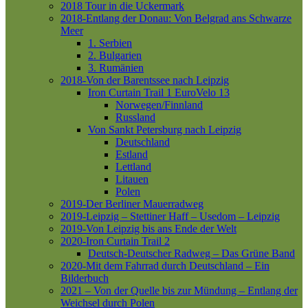
2018 Tour in die Uckermark
2018-Entlang der Donau: Von Belgrad ans Schwarze
Meer
1. Serbien
2. Bulgarien
3. Rumänien
2018-Von der Barentssee nach Leipzig
Iron Curtain Trail 1
EuroVelo 13
Norwegen/Finnland
Russland
Von Sankt Petersburg nach Leipzig
Deutschland
Estland
Lettland
Litauen
Polen
2019-Der Berliner Mauerradweg
2019-Leipzig – Stettiner Haff – Usedom – Leipzig
2019-Von Leipzig bis ans Ende der Welt
2020-Iron Curtain Trail 2
Deutsch-Deutscher Radweg – Das Grüne Band
2020-Mit dem Fahrrad durch Deutschland – Ein
Bilderbuch
2021 – Von der Quelle bis zur Mündung – Entlang der
Weichsel durch Polen