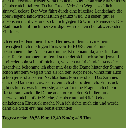
auch unterschiedlichster Verkehrsdichte. Viel befahrene Straße muss
ich aber nicht fahren. Da hat Green Velo den Weg tatsächlich
sinnvoll gelegt. Der Weg führt durch eine hügelige Landschaft, die
überwiegend landwirtschaftlich genutzt wird. Zu sehen gibt es
ansonsten nicht viel und so bin ich gegen 16 Uhr in Pieniezno. Die
Stadt macht auf mich merkwürdigerweise einen eher abweisenden
Eindruck.
Ich erreiche dann mein Hotel Hermes, in dem ich zu einem
unvergleichlich niedrigen Preis von 16 EURO ein Zimmer
bekommen habe. Als ich ankomme, ist niemand da, aber ich kann
eine Telefonnummer anrufen. Da meldet sich auch sofort jemand
und redet polnisch auf mich ein, was ich natürlich nicht verstehe.
Irgendwie bekomme ich aber mit, dass die Dame hinter der Stimme
schon auf dem Weg ist und als ich den Kopf hebe, winkt mir auch
schon jemand aus dem Nachbarhaus kommend zu. Das Zimmer,
dass die Dame mir zuweist ist einfach aber ordentlich. Frühstück
gibt es keins, was ich wusste, aber auf meine Frage nach einem
Restaurant, zuckt die Dame auch nur mit den Schultern und
verweist mich auf die Küche, die aber nun wirklich keinen
einladenden Eindruck macht. Nun ich richte mich ein und werde
dann die Stadt erst mal selbst erkunden.
Tagesstrecke. 59,58 Km; 12,49 Km/h; 415 Hm