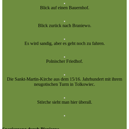
Blick auf einen Bauernhof.
Blick zurück nach Braniewo.
Es wird sandig, aber es geht noch zu fahren.
Polnischer Friedhof.
Die Sankt-Martin-Kirche aus dem 15/16. Jahrhundert mit ihrem
neugotischen Turm in Tolkowiec.
Störche sieht man hier überall.