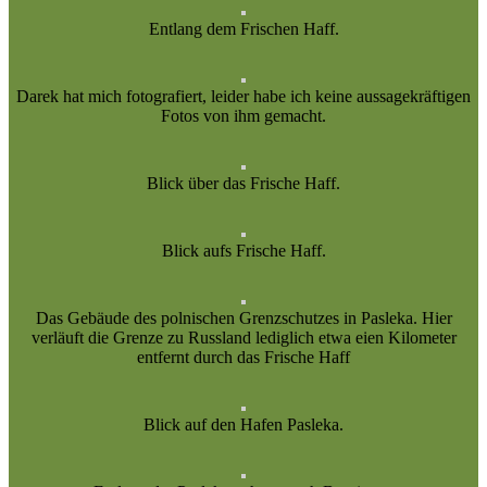
Entlang dem Frischen Haff.
Darek hat mich fotografiert, leider habe ich keine aussagekräftigen
Fotos von ihm gemacht.
Blick über das Frische Haff.
Blick aufs Frische Haff.
Das Gebäude des polnischen Grenzschutzes in Pasleka. Hier
verläuft die Grenze zu Russland lediglich etwa eien Kilometer
entfernt durch das Frische Haff
Blick auf den Hafen Pasleka.