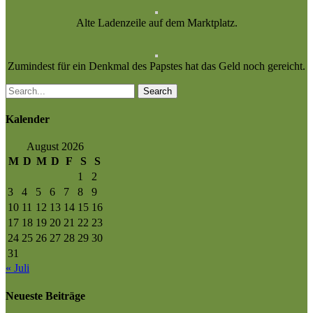
Alte Ladenzeile auf dem Marktplatz.
Zumindest für ein Denkmal des Papstes hat das Geld noch gereicht.
Search
Kalender
August 2026
M
D
M
D
F
S
S
1
2
3
4
5
6
7
8
9
10
11
12
13
14
15
16
17
18
19
20
21
22
23
24
25
26
27
28
29
30
31
« Juli
Neueste Beiträge