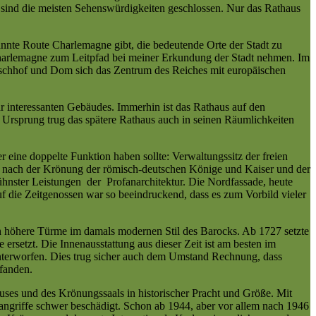
sind die meisten Sehenswürdigkeiten geschlossen. Nur das Rathaus
annte Route Charlemagne gibt, die bedeutende Orte der Stadt zu
 Charlemagne zum Leitpfad bei meiner Erkundung der Stadt nehmen. Im
tschhof und Dom sich das Zentrum des Reiches mit europäischen
hr interessanten Gebäudes. Immerhin ist das Rathaus auf den
 Ursprung trug das spätere Rathaus auch in seinen Räumlichkeiten
 eine doppelte Funktion haben sollte: Verwaltungssitz der freien
s nach der Krönung der römisch-deutschen Könige und Kaiser und der
kühnster Leistungen der Profanarchitektur. Die Nordfassade, heute
f die Zeitgenossen war so beeindruckend, dass es zum Vorbild vieler
h höhere Türme im damals modernen Stil des Barocks. Ab 1727 setzte
rsetzt. Die Innenausstattung aus dieser Zeit ist am besten im
unterworfen. Dies trug sicher auch dem Umstand Rechnung, dass
fanden.
auses und des Krönungssaals in historischer Pracht und Größe. Mit
griffe schwer beschädigt. Schon ab 1944, aber vor allem nach 1946