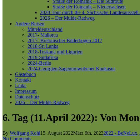
Straße der Romanik – Die Südroute
Straße der Romanik – Niedersachsen
2020-Tour durch die 4. Sächsische Landesausstell
2026 – Der Mulde-Radweg
Andere Reisen
Mitteldeutschland
2017- Mallorca
2017- Bretonischer Bilderbogen 2017
2018-Sri Lanka
2018-Toskana und Ligurien
2019-Südafrika
2024-Berlin
2024-Georgien-Sagenumwobener Kaukasus
Gästebuch
Kontakt
Links
Impressum
Datenschutz
2026 – Der Mulde-Radweg
6. Tag (11.April 2022): Von Mo
By
Wolfgang Kohl
15. August 2022
März 6th, 2023
2022 - BeNeLux
,
No Comments