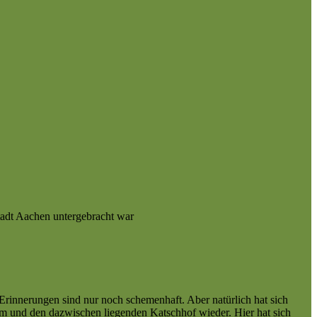
adt Aachen untergebracht war
Erinnerungen sind nur noch schemenhaft. Aber natürlich hat sich
Dom und den dazwischen liegenden Katschhof wieder. Hier hat sich