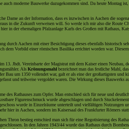
agne auch moderne Bauwerke dazugekommen sind. Da heute Montag ist, 
iche Dame an der Information, dass es inzwischen in Aachen die sogen
raus in die Zukunft verweisen will. So werde ich mir also die Route
hier in der ehemaligen Pfalzanlage Karls des Großen mit Rathaus, Ka
ang durch Aachen mit einer Besichtigung dieses ebenfalls historisch se
ch dem Vorbild einer römischen Basilika errichtet worden war. Diesem
 13. Jhdt. Vereinbarte der Magistrat mit dem Kaiser einen Neubau, der
ungsmähler. Als
Krönungsmahl
bezeichnet man das festliche Mahl, da
der Bau um 1350 vollendet war, galt er als eine der großartigsten und 
gefasst und teilweise vergoldet waren. Die Wirkung dieses Bauwerks au
me des Rathauses zum Opfer. Man entschied sich für neue und deutlic
 kostbare Figurenschmuck wurde abgeschlagen und durch Stuckelemente e
geschoss wurde in Einzelräume unterteilt und vielfältigen Nutzungen 
r hier in Aachen, sondern im Kaisersaal des Frankfurter Römers statt
schen Thron bestieg entschied man sich für eine Regotisierung des Rath
eschlossen. In den Jahren 1943/44 wurde das Rathaus durch Bombenan