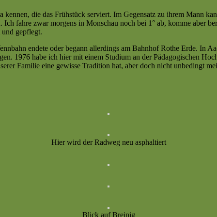
a kennen, die das Frühstück serviert. Im Gegensatz zu ihrem Mann kann 
n. Ich fahre zwar morgens in Monschau noch bei 1° ab, komme aber bere
 und gepflegt.
nnbahn endete oder begann allerdings am Bahnhof Rothe Erde. In Aac
rungen. 1976 habe ich hier mit einem Studium an der Pädagogischen H
nserer Familie eine gewisse Tradition hat, aber doch nicht unbedingt m
Hier wird der Radweg neu asphaltiert
Blick auf Breinig