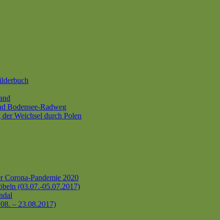
ilderbuch
and
und Bodensee-Radweg
 der Weichsel durch Polen
er Corona-Pandemie 2020
beln (03.07.-05.07.2017)
ndal
.08. – 23.08.2017)