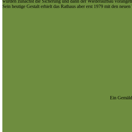
wurden zunächst die Sicherung und dann der Wiederaufbau vorangetrie
Sein heutige Gestalt erhielt das Rathaus aber erst 1979 mit den neue
Ein Gemälde