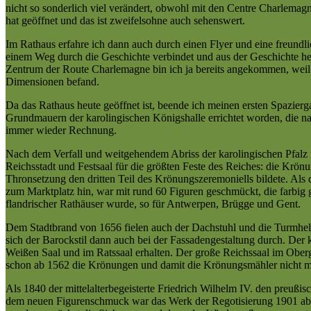
nicht so sonderlich viel verändert, obwohl mit den Centre Charlem
hat geöffnet und das ist zweifelsohne auch sehenswert.
Im Rathaus erfahre ich dann auch durch einen Flyer und eine freundl
einem Weg durch die Geschichte verbindet und aus der Geschichte he
Zentrum der Route Charlemagne bin ich ja bereits angekommen, weil 
Dimensionen befand.
Da das Rathaus heute geöffnet ist, beende ich meinen ersten Spazierg
Grundmauern der karolingischen Königshalle errichtet worden, die na
immer wieder Rechnung.
Nach dem Verfall und weitgehendem Abriss der karolingischen Pfalz im
Reichsstadt und Festsaal für die größten Feste des Reiches: die Krön
Thronsetzung den dritten Teil des Krönungszeremoniells bildete. Als 
zum Marktplatz hin, war mit rund 60 Figuren geschmückt, die farbig 
flandrischer Rathäuser wurde, so für Antwerpen, Brügge und Gent.
Dem Stadtbrand von 1656 fielen auch der Dachstuhl und die Turmhel
sich der Barockstil dann auch bei der Fassadengestaltung durch. Der
Weißen Saal und im Ratssaal erhalten. Der große Reichssaal im Ober
schon ab 1562 die Krönungen und damit die Krönungsmähler nicht meh
Als 1840 der mittelalterbegeisterte Friedrich Wilhelm IV. den preußi
dem neuen Figurenschmuck war das Werk der Regotisierung 1901 abg