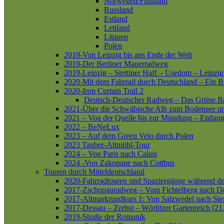
Norwegen/Finnland
Russland
Estland
Lettland
Litauen
Polen
2019-Von Leipzig bis ans Ende der Welt
2019-Der Berliner Mauerradweg
2019-Leipzig – Stettiner Haff – Usedom – Leipzig
2020-Mit dem Fahrrad durch Deutschland – Ein B
2020-Iron Curtain Trail 2
Deutsch-Deutscher Radweg – Das Grüne B
2021-Über die Schwäbische Alb zum Bodensee 
2021 – Von der Quelle bis zur Mündung – Entlang
2022 – BeNeLux
2023 – Auf dem Green Velo durch Polen
2023 Tauber-Altmühl-Tour
2024 – Von Paris nach Calais
2024 -Von Zakopane nach Cottbus
Touren durch Mitteldeutschland
2020-Fahrradtouren und Spaziergänge während d
2017-Zschopauradweg – Vom Fichtelberg nach Dö
2017-Altmarkrundkurs 1: Von Salzwedel nach Ste
2017-Dessau – Zerbst – Wörlitzer Gartenreich (21
2019-Straße der Romanik