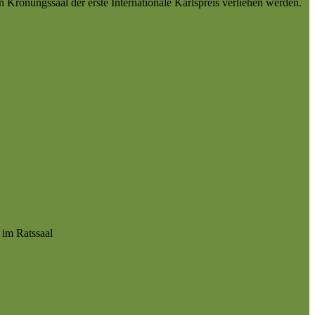
Krönungssaal der erste Internationale Karlspreis verliehen werden.
 im Ratssaal