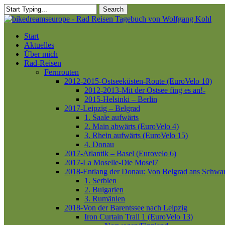
Skip
Search
to
Close
main
Search
content
Menu
Start
Aktuelles
Über mich
Rad-Reisen
Fernrouten
2012-2015-Ostseeküsten-Route (EuroVelo 10)
2012-2013-Mit der Ostsee fing es an!-
2015-Helsinki – Berlin
2017-Leipzig – Belgrad
1. Saale aufwärts
2. Main abwärts (EuroVelo 4)
3. Rhein aufwärts (EuroVelo 15)
4. Donau
2017-Atlantik – Basel (Eurovelo 6)
2017-La Moselle-Die Mosel7
2018-Entlang der Donau: Von Belgrad ans Schwa
1. Serbien
2. Bulgarien
3. Rumänien
2018-Von der Barentssee nach Leipzig
Iron Curtain Trail 1 (EuroVelo 13)