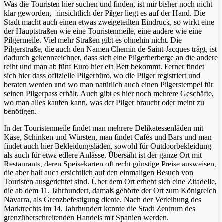
Was die Touristen hier suchen und finden, ist mir bisher noch nicht
klar geworden, hinsichtlich der Pilger liegt es auf der Hand. Die
Stadt macht auch einen etwas zweigeteilten Eindruck, so wirkt eine
der Hauptstraßen wie eine Touristenmeile, eine andere wie eine
Pilgermeile. Viel mehr Straßen gibt es ohnehin nicht. Die
Pilgerstraße, die auch den Namen Chemin de Saint-Jacques trägt, ist
dadurch gekennzeichnet, dass sich eine Pilgerherberge an die andere
reiht und man ab fünf Euro hier ein Bett bekommt. Ferner findet
sich hier dass offizielle Pilgerbüro, wo die Pilger registriert und
beraten werden und wo man natürlich auch einen Pilgerstempel für
seinen Pilgerpass erhält. Auch gibt es hier noch mehrere Geschäfte,
wo man alles kaufen kann, was der Pilger braucht oder meint zu
benötigen.
In der Touristenmeile findet man mehrere Delikatessenläden mit
Käse, Schinken und Würsten, man findet Cafés und Bars und man
findet auch hier Bekleidungsläden, sowohl für Outdoorbekleidung
als auch für etwa edlere Anlässe. Übersäht ist der ganze Ort mit
Restaurants, deren Speisekarten oft recht günstige Preise ausweisen,
die aber halt auch ersichtlich auf den einmaligen Besuch von
Touristen ausgerichtet sind. Über dem Ort erhebt sich eine Zitadelle,
die ab dem 11. Jahrhundert, damals gehörte der Ort zum Königreich
Navarra, als Grenzbefestigung diente. Nach der Verleihung des
Marktrechts im 14. Jahrhundert konnte die Stadt Zentrum des
grenzüberschreitenden Handels mit Spanien werden.