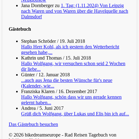
Jana Dornberger
zu
1. Tag: (1.11.2024) Von Leipzig
nach Waren und von Waren über die Havelquelle nach
Dalmsdorf
Gästebuch
Stephan Schröder
/
19. Juli 2018
Hallo Herr Kohl, als ich gestern den Wetterbericht
gesehen habe,...
Kathrin und Thomas
/
15. Juli 2018
Hallo Wolfgang, wir versuchen schon seid 2 Wochen
dir liebe...
Günter
/
12. Januar 2018
...auch aus Jena die besten Wünsche für's neue
(Kalender- wie...
Franziska Klaren
/
16. Dezember 2017
Hallo Wolfgang, schön dass wir uns gerade kennen
gelernt haben...
Andrea
/
5. Juni 2017
Grüß dich Wolfgang, über Lukas und Elis bin ich auf...
Das Gästebuch besuchen
© 2026 bikedreamseurope - Rad Reisen Tagebuch von