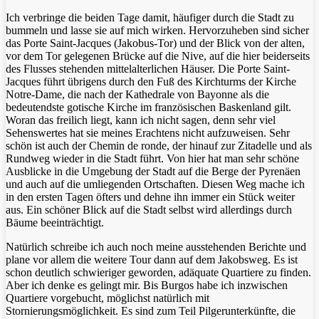
Ich verbringe die beiden Tage damit, häufiger durch die Stadt zu
bummeln und lasse sie auf mich wirken. Hervorzuheben sind sicher
das Porte Saint-Jacques (Jakobus-Tor) und der Blick von der alten,
vor dem Tor gelegenen Brücke auf die Nive, auf die hier beiderseits
des Flusses stehenden mittelalterlichen Häuser. Die Porte Saint-
Jacques führt übrigens durch den Fuß des Kirchturms der Kirche
Notre-Dame, die nach der Kathedrale von Bayonne als die
bedeutendste gotische Kirche im französischen Baskenland gilt.
Woran das freilich liegt, kann ich nicht sagen, denn sehr viel
Sehenswertes hat sie meines Erachtens nicht aufzuweisen. Sehr
schön ist auch der Chemin de ronde, der hinauf zur Zitadelle und als
Rundweg wieder in die Stadt führt. Von hier hat man sehr schöne
Ausblicke in die Umgebung der Stadt auf die Berge der Pyrenäen
und auch auf die umliegenden Ortschaften. Diesen Weg mache ich
in den ersten Tagen öfters und dehne ihn immer ein Stück weiter
aus. Ein schöner Blick auf die Stadt selbst wird allerdings durch
Bäume beeinträchtigt.
Natürlich schreibe ich auch noch meine ausstehenden Berichte und
plane vor allem die weitere Tour dann auf dem Jakobsweg. Es ist
schon deutlich schwieriger geworden, adäquate Quartiere zu finden.
Aber ich denke es gelingt mir. Bis Burgos habe ich inzwischen
Quartiere vorgebucht, möglichst natürlich mit
Stornierungsmöglichkeit. Es sind zum Teil Pilgerunterkünfte, die