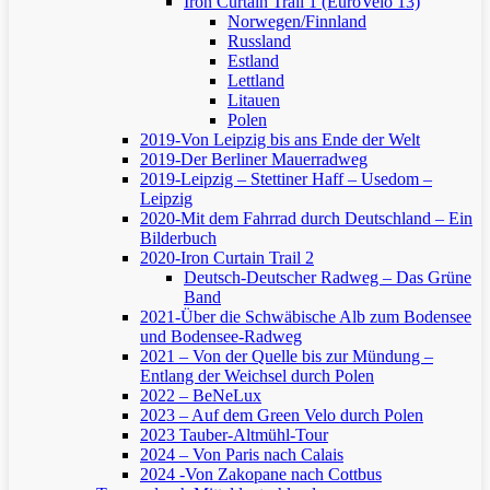
Iron Curtain Trail 1 (EuroVelo 13)
Norwegen/Finnland
Russland
Estland
Lettland
Litauen
Polen
2019-Von Leipzig bis ans Ende der Welt
2019-Der Berliner Mauerradweg
2019-Leipzig – Stettiner Haff – Usedom –
Leipzig
2020-Mit dem Fahrrad durch Deutschland – Ein
Bilderbuch
2020-Iron Curtain Trail 2
Deutsch-Deutscher Radweg – Das Grüne
Band
2021-Über die Schwäbische Alb zum Bodensee
und Bodensee-Radweg
2021 – Von der Quelle bis zur Mündung –
Entlang der Weichsel durch Polen
2022 – BeNeLux
2023 – Auf dem Green Velo durch Polen
2023 Tauber-Altmühl-Tour
2024 – Von Paris nach Calais
2024 -Von Zakopane nach Cottbus