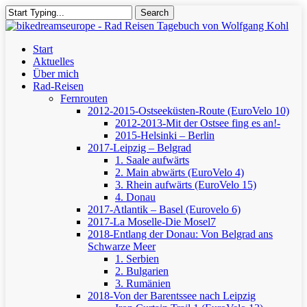
Skip
Search
to
Close
main
Search
content
Menu
Start
Aktuelles
Über mich
Rad-Reisen
Fernrouten
2012-2015-Ostseeküsten-Route (EuroVelo 10)
2012-2013-Mit der Ostsee fing es an!-
2015-Helsinki – Berlin
2017-Leipzig – Belgrad
1. Saale aufwärts
2. Main abwärts (EuroVelo 4)
3. Rhein aufwärts (EuroVelo 15)
4. Donau
2017-Atlantik – Basel (Eurovelo 6)
2017-La Moselle-Die Mosel7
2018-Entlang der Donau: Von Belgrad ans
Schwarze Meer
1. Serbien
2. Bulgarien
3. Rumänien
2018-Von der Barentssee nach Leipzig