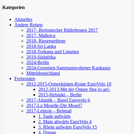
Kategorien
Aktuelles
Andere Reisen
2017- Bretonischer Bilderbogen 2017
2017- Mallorca
2018- Riesengebirge
2018-Sri Lanka
2018-Toskana und Ligurien
2019-Südafrika
2024-Berlin
2024-Georgien-Sagenumwobener Kaukasus
Mitteldeutschland
Fernrouten
2012-2015-Ostseeküsten-Route
EuroVelo 10
2012-2013-Mit der Ostsee fing es an!-
2015-Helsinki – Berlin
2017-Atlantik – Basel
Eurovelo 6
2017-La Moselle-Die Mosel7
2017-Leipzig – Belgrad
1. Saale aufwärts
2. Main abwärts
EuroVelo 4
3. Rhein aufwärts
EuroVelo 15
4. Donau