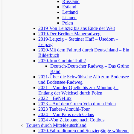
Russland
Estland
Lettland
Litauen
Polen
2019-Von Leipzig bis ans Ende der Welt
2019-Der Berliner Mauerradweg
2019-Leipzig – Stettiner Haff – Usedom –
Leipzig
2020-Mit dem Fahrrad durch Deutschland – Ein
Bilderbuch
2020-Iron Curtain Trail 2
Deutsch-Deutscher Radweg – Das Grüne
Band
2021-Über die Schwäbische Alb zum Bodensee
und Bodensee-Radweg
2021 – Von der Quelle bis zur Mündung –
Entlang der Weichsel durch Polen
2022 – BeNeLux
2023 – Auf dem Green Velo durch Polen
2023 Tauber-Altmühl-Tour
2024 – Von Paris nach Calais
2024 -Von Zakopane nach Cottbus
Touren durch Mitteldeutschland
2020-Fahrradtouren und Spaziergänge während