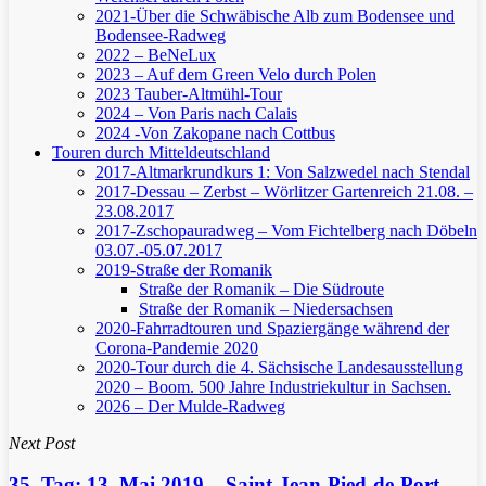
2021-Über die Schwäbische Alb zum Bodensee und
Bodensee-Radweg
2022 – BeNeLux
2023 – Auf dem Green Velo durch Polen
2023 Tauber-Altmühl-Tour
2024 – Von Paris nach Calais
2024 -Von Zakopane nach Cottbus
Touren durch Mitteldeutschland
2017-Altmarkrundkurs 1: Von Salzwedel nach Stendal
2017-Dessau – Zerbst – Wörlitzer Gartenreich
21.08. –
23.08.2017
2017-Zschopauradweg – Vom Fichtelberg nach Döbeln
03.07.-05.07.2017
2019-Straße der Romanik
Straße der Romanik – Die Südroute
Straße der Romanik – Niedersachsen
2020-Fahrradtouren und Spaziergänge während der
Corona-Pandemie 2020
2020-Tour durch die 4. Sächsische Landesausstellung
2020 – Boom. 500 Jahre Industriekultur in Sachsen.
2026 – Der Mulde-Radweg
Next Post
35. Tag: 13. Mai 2019 – Saint-Jean-Pied-de-Port