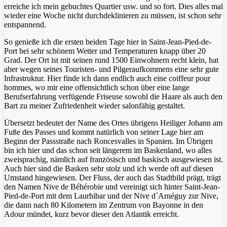
erreiche ich mein gebuchtes Quartier usw. und so fort. Dies alles mal
wieder eine Woche nicht durchdeklinieren zu müssen, ist schon sehr
entspannend.
So genieße ich die ersten beiden Tage hier in Saint-Jean-Pied-de-
Port bei sehr schönem Wetter und Temperaturen knapp über 20
Grad. Der Ort ist mit seinen rund 1500 Einwohnern recht klein, hat
aber wegen seines Touristen- und Pilgeraufkommens eine sehr gute
Infrastruktur. Hier finde ich dann endlich auch eine coiffeur pour
hommes, wo mir eine offensichtlich schon über eine lange
Berufserfahrung verfügende Friseuse sowohl die Haare als auch den
Bart zu meiner Zufriedenheit wieder salonfähig gestaltet.
Übersetzt bedeutet der Name des Ortes übrigens Heiliger Johann am
Fuße des Passes und kommt natürlich von seiner Lage hier am
Beginn der Passstraße nach Roncesvalles in Spanien. Im Übrigen
bin ich hier und das schon seit längerem im Baskenland, wo alles
zweisprachig, nämlich auf französisch und baskisch ausgewiesen ist.
Auch hier sind die Basken sehr stolz und ich werde oft auf diesen
Umstand hingewiesen. Der Fluss, der auch das Stadtbild prägt, trägt
den Namen Nive de Béhérobie und vereinigt sich hinter Saint-Jean-
Pied-de-Port mit dem Laurhibar und der Nive d´Arnéguy zur Nive,
die dann nach 80 Kilometern im Zentrum von Bayonne in den
Adour mündet, kurz bevor dieser den Atlantik erreicht.