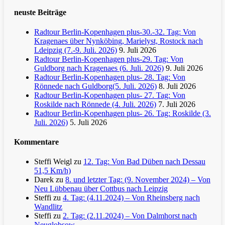
neuste Beiträge
Radtour Berlin-Kopenhagen plus-30.-32. Tag: Von
Kragenaes über Nynköbing, Marielyst, Rostock nach
Ldeipzig (7.-9. Juli. 2026)
9. Juli 2026
Radtour Berlin-Kopenhagen plus-29. Tag: Von
Guldborg nach Kragenaes (6. Juli. 2026)
9. Juli 2026
Radtour Berlin-Kopenhagen plus- 28. Tag: Von
Rönnede nach Guldborg(5. Juli. 2026)
8. Juli 2026
Radtour Berlin-Kopenhagen plus- 27. Tag: Von
Roskilde nach Rönnede (4. Juli. 2026)
7. Juli 2026
Radtour Berlin-Kopenhagen plus- 26. Tag: Roskilde (3.
Juli. 2026)
5. Juli 2026
Kommentare
Steffi Weigl
zu
12. Tag: Von Bad Düben nach Dessau
51,5 Km/h)
Darek
zu
8. und letzter Tag: (9. November 2024) – Von
Neu Lübbenau über Cottbus nach Leipzig
Steffi
zu
4. Tag: (4.11.2024) – Von Rheinsberg nach
Wandlitz
Steffi
zu
2. Tag: (2.11.2024) – Von Dalmhorst nach
Neuglobsow