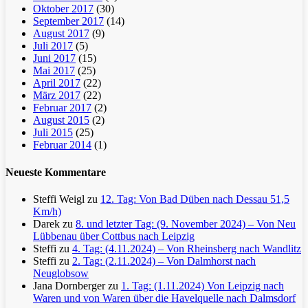
Oktober 2017
(30)
September 2017
(14)
August 2017
(9)
Juli 2017
(5)
Juni 2017
(15)
Mai 2017
(25)
April 2017
(22)
März 2017
(22)
Februar 2017
(2)
August 2015
(2)
Juli 2015
(25)
Februar 2014
(1)
Neueste Kommentare
Steffi Weigl
zu
12. Tag: Von Bad Düben nach Dessau 51,5
Km/h)
Darek
zu
8. und letzter Tag: (9. November 2024) – Von Neu
Lübbenau über Cottbus nach Leipzig
Steffi
zu
4. Tag: (4.11.2024) – Von Rheinsberg nach Wandlitz
Steffi
zu
2. Tag: (2.11.2024) – Von Dalmhorst nach
Neuglobsow
Jana Dornberger
zu
1. Tag: (1.11.2024) Von Leipzig nach
Waren und von Waren über die Havelquelle nach Dalmsdorf