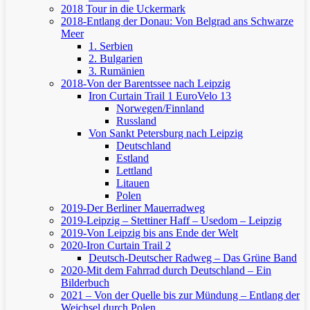
2018 Tour in die Uckermark
2018-Entlang der Donau: Von Belgrad ans Schwarze
Meer
1. Serbien
2. Bulgarien
3. Rumänien
2018-Von der Barentssee nach Leipzig
Iron Curtain Trail 1
EuroVelo 13
Norwegen/Finnland
Russland
Von Sankt Petersburg nach Leipzig
Deutschland
Estland
Lettland
Litauen
Polen
2019-Der Berliner Mauerradweg
2019-Leipzig – Stettiner Haff – Usedom – Leipzig
2019-Von Leipzig bis ans Ende der Welt
2020-Iron Curtain Trail 2
Deutsch-Deutscher Radweg – Das Grüne Band
2020-Mit dem Fahrrad durch Deutschland – Ein
Bilderbuch
2021 – Von der Quelle bis zur Mündung – Entlang der
Weichsel durch Polen