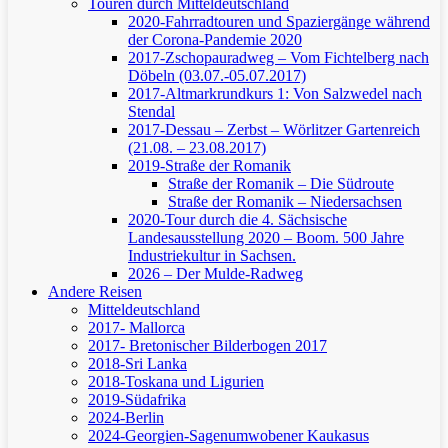
Touren durch Mitteldeutschland
2020-Fahrradtouren und Spaziergänge während
der Corona-Pandemie 2020
2017-Zschopauradweg – Vom Fichtelberg nach
Döbeln (03.07.-05.07.2017)
2017-Altmarkrundkurs 1: Von Salzwedel nach
Stendal
2017-Dessau – Zerbst – Wörlitzer Gartenreich
(21.08. – 23.08.2017)
2019-Straße der Romanik
Straße der Romanik – Die Südroute
Straße der Romanik – Niedersachsen
2020-Tour durch die 4. Sächsische
Landesausstellung 2020 – Boom. 500 Jahre
Industriekultur in Sachsen.
2026 – Der Mulde-Radweg
Andere Reisen
Mitteldeutschland
2017- Mallorca
2017- Bretonischer Bilderbogen 2017
2018-Sri Lanka
2018-Toskana und Ligurien
2019-Südafrika
2024-Berlin
2024-Georgien-Sagenumwobener Kaukasus