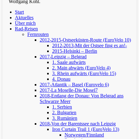
Wolfgang Kohl.
Clos
Start
Men
Aktuelles
Über mich
Rad-Reisen
Fernrouten
2012-2015-Ostseeküsten-Route (EuroVelo 10)
2012-2013-Mit der Ostsee fing es an!-
2015-Helsinki – Berlin
2017-Leipzig – Belgrad
1. Saale aufwärts
2. Main abwärts (EuroVelo 4)
3. Rhein aufwärts (EuroVelo 15)
4. Donau
2017-Atlantik – Basel (Eurovelo 6)
2017-La Moselle-Die Mosel7
2018-Entlang der Donau: Von Belgrad ans
Schwarze Meer
1. Serbien
2. Bulgarien
3. Rumänien
2018-Von der Barentssee nach Leipzig
Iron Curtain Trail 1 (EuroVelo 13)
Norwegen/Finnland