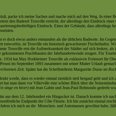
Müsli, packe ich meine Sachen und mache mich auf den Weg. In einer 
rn den Badeort Trouville erreicht, der allerdings den Eindruck einer
urierungsbedürftigen Eindruck. Eines der Gebäude, dass allerdings her
ouristen.
ist er doch etwas anders entstanden als die üblichen Badeorte. Im Gege
t entworfen, ist Trouville ein historisch gewachsener Fischerhafen. W
te Trouville erst die Aufmerksamkeit der Städter auf sich lenken, als 
hre gekommenen Prachtbauten der Jahrhundertwende zeugen. Für Tourist
e. 1934 hat Max Horkheimer Trouville als exklusiven Ferienort für Ober
l Proust im September 1893 zusammen mit seiner Mutter Urlaub gemach
erlorenen Zeit
.
Später hat die Schriftstellerin Marguerite Duras im
Roch
elenkt werde, dass es wieder einmal ziemlich steil bergauf geht und ic
t hat man dann vor Villerville eine schöne Blick über die Seinemündung
Un singe en hiver)
mit Jean Gabin und Jean-Paul Belmondo gedreht wu
tin aus dem 12. Jahrhundert ein Hingucker ist. Danach komme ich nach
 nordöstliche Endpunkt der Côte Fleurie. Ich bin zunächst einmal ersch
Nachdem ich mich an die Menschen- und Automassen gewöhnt habe, fällt 