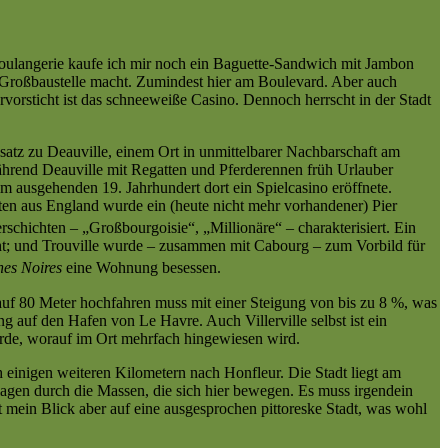
Boulangerie kaufe ich mir noch ein Baguette-Sandwich mit Jambon
 Großbaustelle macht. Zumindest hier am Boulevard. Aber auch
vorsticht ist das schneeweiße Casino. Dennoch herrscht in der Stadt
nsatz zu Deauville, einem Ort in unmittelbarer Nachbarschaft am
ährend Deauville mit Regatten und Pferderennen früh Urlauber
im ausgehenden 19. Jahrhundert dort ein Spielcasino eröffnete.
en aus England wurde ein (heute nicht mehr vorhandener) Pier
schichten – „Großbourgoisie“, „Millionäre“ – charakterisiert.
Ein
t; und Trouville wurde – zusammen mit Cabourg – zum Vorbild für
es Noires
eine Wohnung besessen.
h auf 80 Meter hochfahren muss mit einer Steigung von bis zu 8 %, was
 auf den Hafen von Le Havre. Auch Villerville selbst ist ein
rde, worauf im Ort mehrfach hingewiesen wird.
 einigen weiteren Kilometern nach Honfleur. Die Stadt liegt am
lagen durch die Massen, die sich hier bewegen. Es muss irgendein
mein Blick aber auf eine ausgesprochen pittoreske Stadt, was wohl