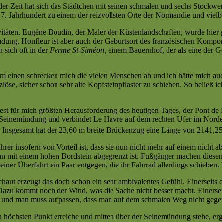
 der Zeit hat sich das Städtchen mit seinen schmalen und sechs Stock
. Jahrhundert zu einem der reizvollsten Orte der Normandie und vielb
itäten. Eugène Boudin, der Maler der Küstenlandschaften, wurde hier
ung. Honfleur ist aber auch der Geburtsort des französischen Komponi
 sich oft in der
Ferme St-Siméon,
einem Bauernhof, der als eine der Ge
um einen schrecken mich die vielen Menschen ab und ich hätte mich a
aziöse, sicher schon sehr alte Kopfsteinpflaster zu schieben. So belie
st für mich größten Herausforderung des heutigen Tages, der Pont de 
ie Seinemündung und verbindet Le Havre auf dem rechten Ufer im Nord
 Insgesamt hat der 23,60 m breite Brückenzug eine Länge von 2141,2
hrer insofern von Vorteil ist, dass sie nun nicht mehr auf einem nicht 
 mit einem hohen Bordstein abgegrenzt ist. Fußgänger machen diesen
ner Überfahrt ein Paar entgegen, die ihr Fahrrad allerdings schieben.
haut erzeugt das doch schon ein sehr ambivalentes Gefühl. Einerseits
 Dazu kommt noch der Wind, was die Sache nicht besser macht. Einersei
n und man muss aufpassen, dass man auf dem schmalen Weg nicht gegen
höchsten Punkt erreiche und mitten über der Seinemündung stehe, ergrei