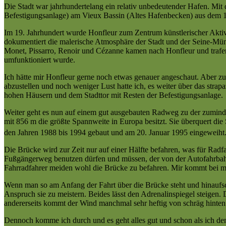
Die Stadt war jahrhundertelang ein relativ unbedeutender Hafen. Mit
Befestigungsanlage) am Vieux Bassin (Altes Hafenbecken) aus dem 17
Im 19. Jahrhundert wurde Honfleur zum Zentrum künstlerischer Aktiv
dokumentiert die malerische Atmosphäre der Stadt und der Seine-Münd
Monet, Pissarro, Renoir und Cézanne kamen nach Honfleur und trafen
umfunktioniert wurde.
Ich hätte mir Honfleur gerne noch etwas genauer angeschaut. Aber z
abzustellen und noch weniger Lust hatte ich, es weiter über das strap
hohen Häusern und dem Stadttor mit Resten der Befestigungsanlage.
Weiter geht es nun auf einem gut ausgebauten Radweg zu der zuminde
mit 856 m die größte Spannweite in Europa besitzt. Sie überquert d
den Jahren 1988 bis 1994 gebaut und am 20. Januar 1995
eingeweiht.
Die Brücke wird zur Zeit nur auf einer Hälfte befahren, was für Radfa
Fußgängerweg benutzen dürfen und müssen, der von der Autofahrbahn
Fahrradfahrer meiden wohl die Brücke zu befahren. Mir kommt bei mei
Wenn man so am Anfang der Fahrt über die Brücke steht und hinaufsc
Anspruch sie zu meistern. Beides lässt den Adrenalinspiegel steigen.
andererseits kommt der Wind manchmal sehr heftig von schräg hinte
Dennoch komme ich durch und es geht alles gut und schon als ich den 