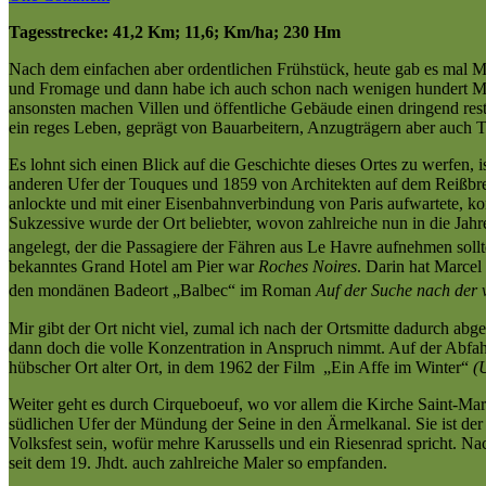
Tagesstrecke: 41,2 Km; 11,6; Km/ha; 230 Hm
Nach dem einfachen aber ordentlichen Frühstück, heute gab es mal 
und Fromage und dann habe ich auch schon nach wenigen hundert Mete
ansonsten machen Villen und öffentliche Gebäude einen dringend resta
ein reges Leben, geprägt von Bauarbeitern, Anzugträgern aber auch T
Es lohnt sich einen Blick auf die Geschichte dieses Ortes zu werfen, 
anderen Ufer der Touques und 1859 von Architekten auf dem Reißbret
anlockte und mit einer Eisenbahnverbindung von Paris aufwartete, konn
Sukzessive wurde der Ort beliebter, wovon zahlreiche nun in die Ja
angelegt, der die Passagiere der Fähren aus Le Havre aufnehmen sollt
bekanntes Grand Hotel am Pier war
Roches Noires
. Darin hat Marce
den mondänen Badeort „Balbec“ im Roman
Auf der Suche nach der v
Mir gibt der Ort nicht viel, zumal ich nach der Ortsmitte dadurch abg
dann doch die volle Konzentration in Anspruch nimmt. Auf der Abfahr
hübscher Ort alter Ort, in dem 1962 der Film „Ein Affe im Winter“
(
Weiter geht es durch Cirqueboeuf, wo vor allem die Kirche Saint-Mar
südlichen Ufer der Mündung der Seine in den Ärmelkanal. Sie ist der
Volksfest sein, wofür mehre Karussells und ein Riesenrad spricht. 
seit dem 19. Jhdt. auch zahlreiche Maler so empfanden.