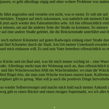
ssen, es geht allerdings zügig und ohne weitere Probleme von statten
e fährt angerufen und verstehe erst nicht, was er meint. Er ruft mir au
weiterfahre, Treppen auf mich zukommen, was natürlich mit meinem Fah
jetzt auch wieder den Fahrradstreifen sehe. Ich bin offensichtlich ei
 müssen, um auf die anderes Seite der Straße zu kommen. So müssen d
f eine andere Straße geleitet, die die Brückenstraße unterfährt und die
un noch mehrere Kilometer auf guten Radwegen entlang einer Straße du
fünf Kilometer durch die Stadt. Am Ort meiner Unterkunft erwartet mi
 und mich einlassen will. Er und sein Vater betreiben offensichtlich 
e Küche und ein Bad und, was für mich immer wichtig ist – eine Wasc
Straße. Allerdings merkt man der Wohnung auch an, dass offensichtlic
gen und fürs Wäschewaschen fehlt ein Wäscheständer, wo man die Wäsc
r fünf Bügel drin, die man zum Wäsche trocknen nutzen kann. Kaffeetas
rgläser gibt es genug. Man soll ja auch die positiven Dinge hervorheb
lso wieder Selbstversorger und mache mich bald nach meiner Ankunft a
 weg gibt es einen Bäcker und einen riesigen Supermarkt, wo ich alle