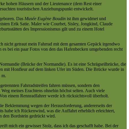
werke hohen Häusern und der Lieutenance (dem Rest einer
esuchten touristischen Anziehungspunkt entwickelt.
 geboren. Das
Musée Eugène Boudin
ist ihm gewidmet und
sten Erik Satie. Maler wie Courbet, Sisley, Jongkind, Claude
burtsstätten des Impressionismus gilt und zu einem Hotel
uch nicht getraut mein Fahrrad mit dem gesamten Gepäck irgendwo
ß ich es bei ein paar Fotos von den das Hafenbecken umgebenden recht
Normandie (Brücke der Normandie). Es ist eine Schrägseilbrücke, die
en mit Honfleur auf dem linken Ufer im Süden. Die Brücke wurde in
5 m.
abgetrennten Fahrradstreifen fahren müssen, sondern den
 Weg meines Erachtens ohnehin höchst selten. Auch viele
 Von einem Rennradfahrer werde ich rücksichtsvoll überholt.
 die Beklemmung wegen der Herausforderung, andererseits der
ts habe ich Rückenwind, was die Auffahrt erheblich erleichtert,
 den Bordstein gedrückt wird.
ft mich ein gewisser Stolz, dass ich das geschafft habe. Bei der