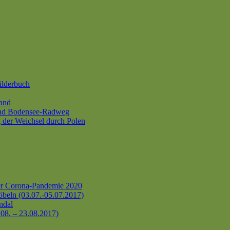
ilderbuch
and
und Bodensee-Radweg
 der Weichsel durch Polen
er Corona-Pandemie 2020
beln (03.07.-05.07.2017)
ndal
.08. – 23.08.2017)