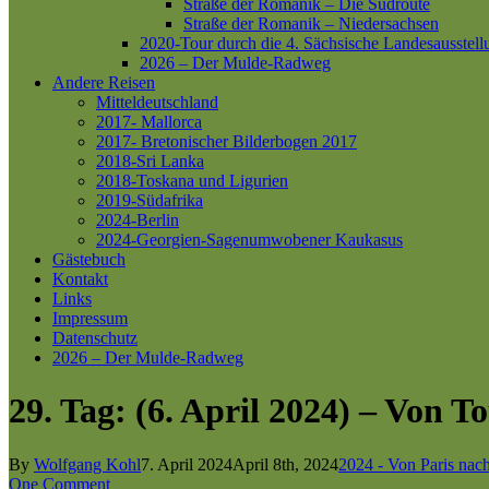
Straße der Romanik – Die Südroute
Straße der Romanik – Niedersachsen
2020-Tour durch die 4. Sächsische Landesausstell
2026 – Der Mulde-Radweg
Andere Reisen
Mitteldeutschland
2017- Mallorca
2017- Bretonischer Bilderbogen 2017
2018-Sri Lanka
2018-Toskana und Ligurien
2019-Südafrika
2024-Berlin
2024-Georgien-Sagenumwobener Kaukasus
Gästebuch
Kontakt
Links
Impressum
Datenschutz
2026 – Der Mulde-Radweg
29. Tag: (6. April 2024) – Von 
By
Wolfgang Kohl
7. April 2024
April 8th, 2024
2024 - Von Paris nach
One Comment