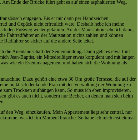
. Am Ende der Brücke führt geht es auf einen asphaltierten Weg,
f französisch entgegen. Bis er mir dann per Handzeichen
rrad und Gepäck nicht erfreulich wäre. Deshalb hebe ich meine
nfach den Fußweg weiter gefahren. An der Mautstation sehe ich dann,
ie Fahrradfahrer an der Mautstation nichts zahlen und können
 Radfahrer so sicher auf die andere Seite leitet.
rch die Auenlandschaft der Seinemündung. Dann geht es etwa fünf
ch Jean-Baptist, ein Mittedreißiger etwas korpulent und mit langen
so etwas wie ein Eventmanagement und haben sich die Wohnung als
hmaschine. Dazu gehört eine etwa 30 Qm große Terrasse, die auf der
h keine praktisch denkende Frau mit der Verwaltung der Wohnung zu
he zum Trocknen aufhängen kann. So muss ich eben improvisieren.
sen gibt es auch nicht, sondern nur Becher, an denen man sich beim
en.
uf den Weg, einzukaufen. Mein Appartement liegt sehr zentral, nur
s bekomme, was ich im Moment brauche. So habe ich mich erst einmal