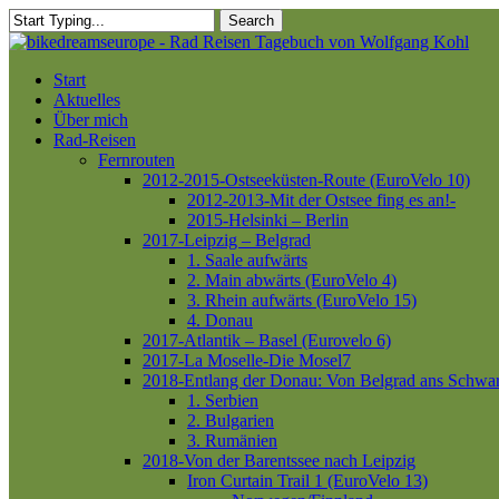
Skip
Search
to
Close
main
Search
content
Menu
Start
Aktuelles
Über mich
Rad-Reisen
Fernrouten
2012-2015-Ostseeküsten-Route (EuroVelo 10)
2012-2013-Mit der Ostsee fing es an!-
2015-Helsinki – Berlin
2017-Leipzig – Belgrad
1. Saale aufwärts
2. Main abwärts (EuroVelo 4)
3. Rhein aufwärts (EuroVelo 15)
4. Donau
2017-Atlantik – Basel (Eurovelo 6)
2017-La Moselle-Die Mosel7
2018-Entlang der Donau: Von Belgrad ans Schwa
1. Serbien
2. Bulgarien
3. Rumänien
2018-Von der Barentssee nach Leipzig
Iron Curtain Trail 1 (EuroVelo 13)