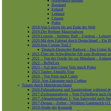
Norwegen/Finnland
Russland
Estland
Lettland
Litauen
Polen
2019-Von Leipzig bis ans Ende der Welt
2019-Der Berliner Mauerradweg
2019-Leipzig – Stettiner Haff – Usedom – Leipzig
2020-Mit dem Fahrrad durch Deutschland – Ein B
2020-Iron Curtain Trail 2
Deutsch-Deutscher Radweg – Das Grüne B
2021-Über die Schwäbische Alb zum Bodensee 
2021 – Von der Quelle bis zur Mündung – Entlang
2022 – BeNeLux
2023 – Auf dem Green Velo durch Polen
2023 Tauber-Altmühl-Tour
2024 – Von Paris nach Calais
2024 -Von Zakopane nach Cottbus
Touren durch Mitteldeutschland
2020-Fahrradtouren und Spaziergänge während d
2017-Zschopauradweg – Vom Fichtelberg nach Dö
2017-Altmarkrundkurs 1: Von Salzwedel nach Ste
2017-Dessau – Zerbst – Wörlitzer Gartenreich (21
2019-Straße der Romanik