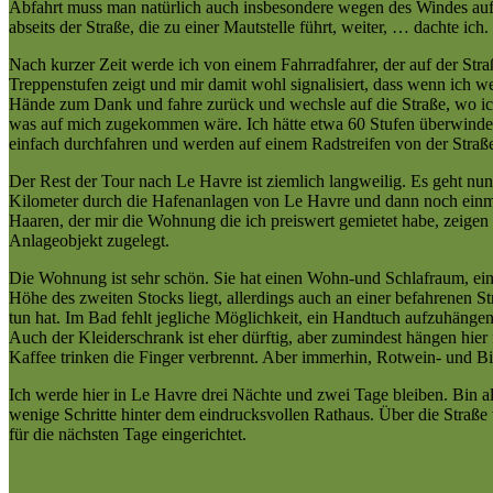
Abfahrt muss man natürlich auch insbesondere wegen des Windes aufpa
abseits der Straße, die zu einer Mautstelle führt, weiter, … dachte ich.
Nach kurzer Zeit werde ich von einem Fahrradfahrer, der auf der Straß
Treppenstufen zeigt und mir damit wohl signalisiert, dass wenn ich 
Hände zum Dank und fahre zurück und wechsle auf die Straße, wo ich 
was auf mich zugekommen wäre. Ich hätte etwa 60 Stufen überwinden
einfach durchfahren und werden auf einem Radstreifen von der Straße au
Der Rest der Tour nach Le Havre ist ziemlich langweilig. Es geht n
Kilometer durch die Hafenanlagen von Le Havre und dann noch einmal 
Haaren, der mir die Wohnung die ich preiswert gemietet habe, zeigen
Anlageobjekt zugelegt.
Die Wohnung ist sehr schön. Sie hat einen Wohn-und Schlafraum, ein
Höhe des zweiten Stocks liegt, allerdings auch an einer befahrenen 
tun hat. Im Bad fehlt jegliche Möglichkeit, ein Handtuch aufzuhän
Auch der Kleiderschrank ist eher dürftig, aber zumindest hängen hie
Kaffee trinken die Finger verbrennt. Aber immerhin, Rotwein- und Bie
Ich werde hier in Le Havre drei Nächte und zwei Tage bleiben. Bin a
wenige Schritte hinter dem eindrucksvollen Rathaus. Über die Straße
für die nächsten Tage eingerichtet.