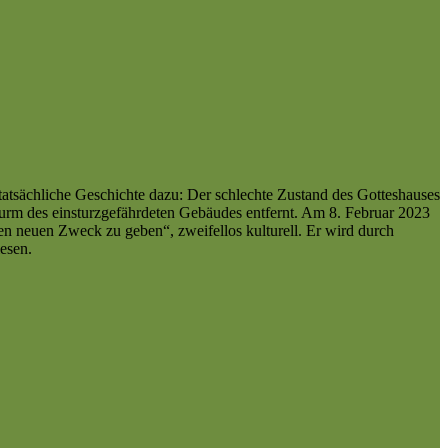
atsächliche Geschichte dazu: Der schlechte Zustand des Gotteshauses
urm des einsturzgefährdeten Gebäudes entfernt. Am 8. Februar 2023
en neuen Zweck zu geben“, zweifellos kulturell. Er wird durch
esen.