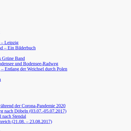
 – Leipzig
d – Ein Bilderbuch
s Grüne Band
Bodensee und Bodensee-Radweg
 – Entlang der Weichsel durch Polen
n
während der Corona-Pandemie 2020
g nach Döbeln (03.07.-05.07.2017)
 nach Stendal
nreich (21.08. – 23.08.2017)