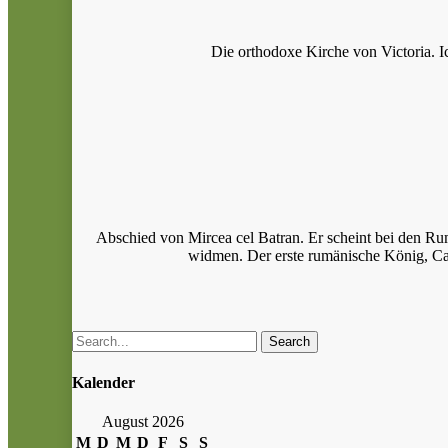
Die orthodoxe Kirche von Victoria. Ic
Abschied von Mircea cel Batran. Er scheint bei den R
widmen. Der erste rumänische König, Caro
Search
Kalender
August 2026
M
D
M
D
F
S
S