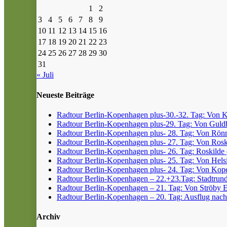
1
2
3
4
5
6
7
8
9
10
11
12
13
14
15
16
17
18
19
20
21
22
23
24
25
26
27
28
29
30
31
« Juli
Neueste Beiträge
Radtour Berlin-Kopenhagen plus-30.-32. Tag: Von Kr
Radtour Berlin-Kopenhagen plus-29. Tag: Von Guldb
Radtour Berlin-Kopenhagen plus- 28. Tag: Von Rönn
Radtour Berlin-Kopenhagen plus- 27. Tag: Von Roski
Radtour Berlin-Kopenhagen plus- 26. Tag: Roskilde (
Radtour Berlin-Kopenhagen plus- 25. Tag: Von Helsin
Radtour Berlin-Kopenhagen plus- 24. Tag: Von Kope
Radtour Berlin-Kopenhagen – 22.+23.Tag: Stadtrun
Radtour Berlin-Kopenhagen – 21. Tag: Von Ströby 
Radtour Berlin-Kopenhagen – 20. Tag: Ausflug nach
Archiv