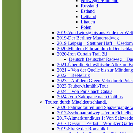
Norwegen/Finnland
Russland
Estland
Lettland
Litauen
Polen
2019-Von Leipzig bis ans Ende der Welt
2019-Der Berliner Mauerradweg
2019-Leipzig – Stettiner Haff – Usedom
2020-Mit dem Fahrrad durch Deutschlan
2020-Iron Curtain Trail 2
Deutsch-Deutscher Radweg – Da
2021-Über die Schwäbische Alb zum 
2021 – Von der Quelle bis zur Mündung
2022 – BeNeLux
2023 – Auf dem Green Velo durch Pole
2023 Tauber-Altmühl-Tour
2024 – Von Paris nach Calais
2024 -Von Zakopane nach Cottbus
Touren durch Mitteldeutschland
2020-Fahrradtouren und Spaziergänge 
2017-Zschopauradweg – Vom Fichtelber
2017-Altmarkrundkurs 1: Von Salzwedel
2017-Dessau – Zerbst – Wörlitzer Garte
2019-Straße der Romanik