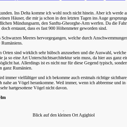
kunden. Ins Delta komme ich wohl noch nicht hinein. Aber ich werde 
leinen Häuser, die mir ja schon in den letzten Tagen ins Auge gesprunge
ichen Mündungsarm, den Sanftu-Gheorghe-Arm werfen. Da die Fahrt nun
n doch erstaunt, dass es fast 900 Höhenmeter geworden sind.
des Schwarzen Meeres hervorgegangen, welche durch Anschwemmungen v
ee Rumäniens.
rten sind wirklich sehr hübsch anzusehen und die Auswahl, welche Bild
 sie ja so eine Art Unterschichtsarchitektur sein muss, da hier aus gan
glicht hat. Allerdings ist es nicht nur für diese Gegend typisch, sonde
 in ganz Rumänien.
rd immer vielfältiger und ich bekomme auch erstmals richtige sichtbare
 ich nahe an Vögel herankomme. Weil immer, wenn ich abbremse und in
sehr hartgesottene Vögel nicht davon.
 Hm
Blick auf den kleinen Ort Agighiol