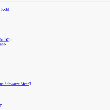
lo 10)
an!-
ans Schwarze Meer