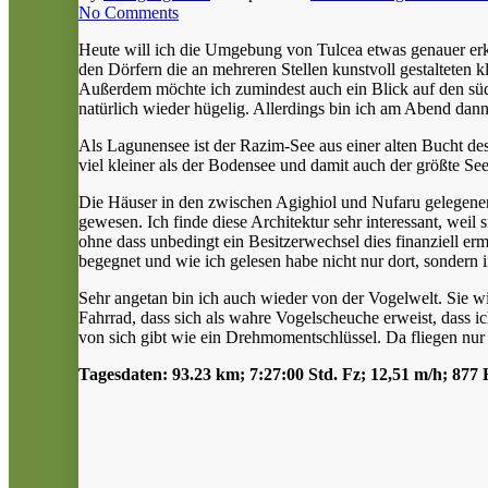
No Comments
Heute will ich die Umgebung von Tulcea etwas genauer er
den Dörfern die an mehreren Stellen kunstvoll gestalteten k
Außerdem möchte ich zumindest auch ein Blick auf den südl
natürlich wieder hügelig. Allerdings bin ich am Abend dan
Als Lagunensee ist der Razim-See aus einer alten Bucht 
viel kleiner als der Bodensee und damit auch der größte S
Die Häuser in den zwischen Agighiol und Nufaru gelegenen O
gewesen. Ich finde diese Architektur sehr interessant, weil
ohne dass unbedingt ein Besitzerwechsel dies finanziell ermö
begegnet und wie ich gelesen habe nicht nur dort, sondern
Sehr angetan bin ich auch wieder von der Vogelwelt. Sie wi
Fahrrad, dass sich als wahre Vogelscheuche erweist, dass
von sich gibt wie ein Drehmomentschlüssel. Da fliegen nur 
Tagesdaten: 93.23 km; 7:27:00 Std. Fz; 12,51 m/h; 877