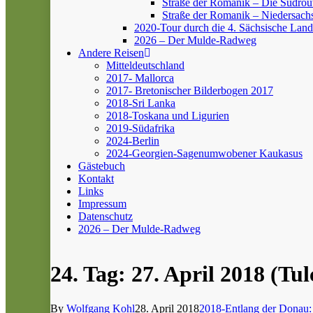
Straße der Romanik – Die Südrou
Straße der Romanik – Niedersach
2020-Tour durch die 4. Sächsische Land
2026 – Der Mulde-Radweg
Andere Reisen
Mitteldeutschland
2017- Mallorca
2017- Bretonischer Bilderbogen 2017
2018-Sri Lanka
2018-Toskana und Ligurien
2019-Südafrika
2024-Berlin
2024-Georgien-Sagenumwobener Kaukasus
Gästebuch
Kontakt
Links
Impressum
Datenschutz
2026 – Der Mulde-Radweg
24. Tag: 27. April 2018 (Tul
By
Wolfgang Kohl
28. April 2018
2018-Entlang der Donau: