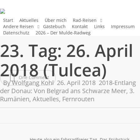
Skip
to
main
Start
Aktuelles
Über mich
Rad-Reisen
Andere Reisen
Gästebuch
Kontakt
Links
Impressum
content
Datenschutz
2026 – Der Mulde-Radweg
23. Tag: 26. April
2018 (Tulcea)
One Comment
By
Wolfgang Kohl
26. April 2018
2018-Entlang
der Donau: Von Belgrad ans Schwarze Meer
,
3.
Rumänien
,
Aktuelles
,
Fernrouten
Heute also ein fahrradfreier Tag. Das Frühstück