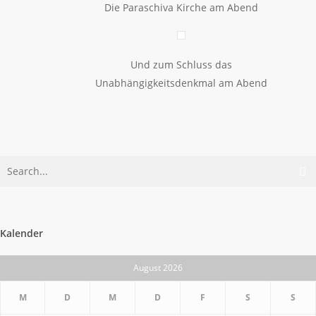
Die Paraschiva Kirche am Abend
Und zum Schluss das
Unabhängigkeitsdenkmal am Abend
Kalender
August 2026
M
D
M
D
F
S
S