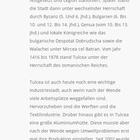
festgesetzt und Legion stationiert. Später stand
die Stadt dann unter wechselnder Herrschaft
durch Byzanz (5. Und 6. Jhd.), Bulgarien (6. Bis
10. und 12. Bis 14. Jhd.), Genua (vom 10. Bis 13.
Jhd.) und lokale Königreiche wie das
bulgarische Despotat Dobrudscha sowie die
Walachei unter Mircea cel Batran. Vom Jahr
1416 bis 1878 stand Tulcea unter der
Herrschaft des osmanischen Reiches.
Tulcea ist auch heute noch eine wichtige
Industriestadt, auch wenn nach der Wende
viele Arbeitsplätze weggefallen sind.
Hervorzuheben sind die Werften und die
Textilindustrie. Drüber hinaus gibt es in Tulcea
eine große Aluminiumhütte. Diese musste aber
nach der Wende wegen Umweltproblemen erst
mal ihre Produktion einstellen. Seit 2002 wurde