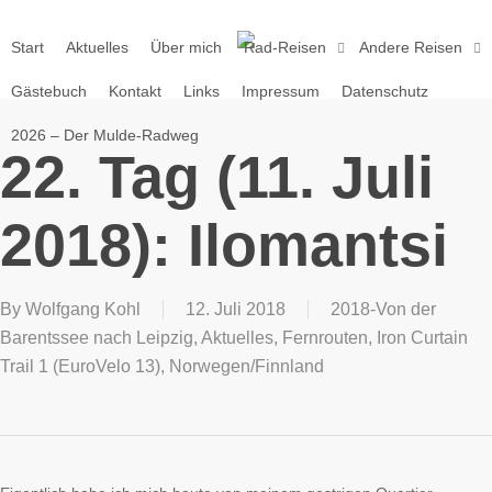
Skip
to
Start
Aktuelles
Über mich
Rad-Reisen
Andere Reisen
main
Gästebuch
Kontakt
Links
Impressum
Datenschutz
content
2026 – Der Mulde-Radweg
22. Tag (11. Juli
2018): Ilomantsi
By
Wolfgang Kohl
12. Juli 2018
2018-Von der
Barentssee nach Leipzig
,
Aktuelles
,
Fernrouten
,
Iron Curtain
Trail 1 (EuroVelo 13)
,
Norwegen/Finnland