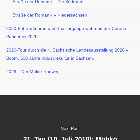
Straße der Romanik – Die Südroute
Straße der Romanik – Niedersachsen
2020-Fahrradtouren und Spaziergänge während der Corona-
Pandemie 2020
2020-Tour durch die 4. Sächsische Landesausstellung 2020 –
Boom. 500 Jahre Industriekultur in Sachsen.
2026 – Der Mulde-Radweg
Next Post
21. Tag (10. Juli 2018): Möhkö