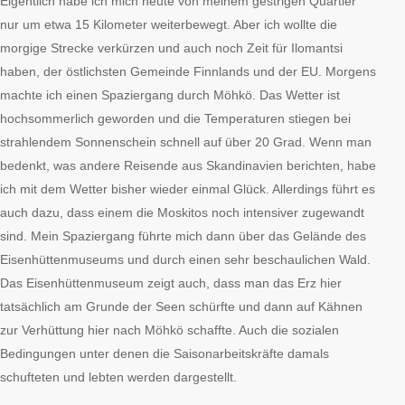
Eigentlich habe ich mich heute von meinem gestrigen Quartier
nur um etwa 15 Kilometer weiterbewegt. Aber ich wollte die
morgige Strecke verkürzen und auch noch Zeit für Ilomantsi
haben, der östlichsten Gemeinde Finnlands und der EU. Morgens
machte ich einen Spaziergang durch Möhkö. Das Wetter ist
hochsommerlich geworden und die Temperaturen stiegen bei
strahlendem Sonnenschein schnell auf über 20 Grad. Wenn man
bedenkt, was andere Reisende aus Skandinavien berichten, habe
ich mit dem Wetter bisher wieder einmal Glück. Allerdings führt es
auch dazu, dass einem die Moskitos noch intensiver zugewandt
sind. Mein Spaziergang führte mich dann über das Gelände des
Eisenhüttenmuseums und durch einen sehr beschaulichen Wald.
Das Eisenhüttenmuseum zeigt auch, dass man das Erz hier
tatsächlich am Grunde der Seen schürfte und dann auf Kähnen
zur Verhüttung hier nach Möhkö schaffte. Auch die sozialen
Bedingungen unter denen die Saisonarbeitskräfte damals
schufteten und lebten werden dargestellt.