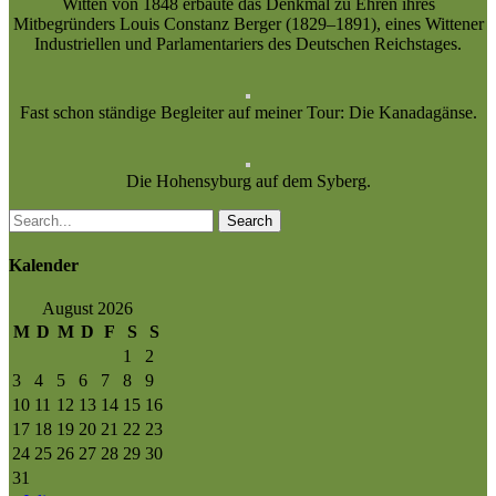
Witten von 1848 erbaute das Denkmal zu Ehren ihres
Mitbegründers Louis Constanz Berger (1829–1891), eines Wittener
Industriellen und Parlamentariers des Deutschen Reichstages.
Fast schon ständige Begleiter auf meiner Tour: Die Kanadagänse.
Die Hohensyburg auf dem Syberg.
Search
Kalender
August 2026
M
D
M
D
F
S
S
1
2
3
4
5
6
7
8
9
10
11
12
13
14
15
16
17
18
19
20
21
22
23
24
25
26
27
28
29
30
31