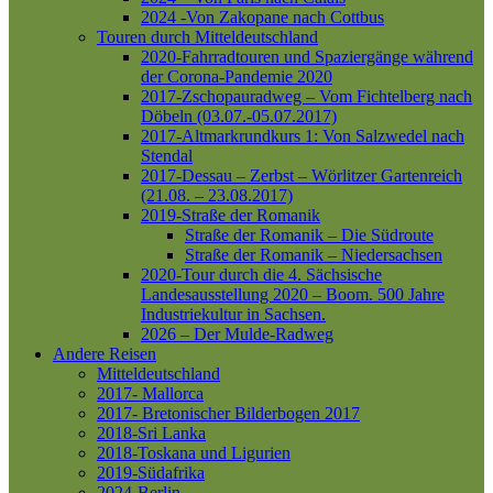
2024 -Von Zakopane nach Cottbus
Touren durch Mitteldeutschland
2020-Fahrradtouren und Spaziergänge während
der Corona-Pandemie 2020
2017-Zschopauradweg – Vom Fichtelberg nach
Döbeln (03.07.-05.07.2017)
2017-Altmarkrundkurs 1: Von Salzwedel nach
Stendal
2017-Dessau – Zerbst – Wörlitzer Gartenreich
(21.08. – 23.08.2017)
2019-Straße der Romanik
Straße der Romanik – Die Südroute
Straße der Romanik – Niedersachsen
2020-Tour durch die 4. Sächsische
Landesausstellung 2020 – Boom. 500 Jahre
Industriekultur in Sachsen.
2026 – Der Mulde-Radweg
Andere Reisen
Mitteldeutschland
2017- Mallorca
2017- Bretonischer Bilderbogen 2017
2018-Sri Lanka
2018-Toskana und Ligurien
2019-Südafrika
2024-Berlin