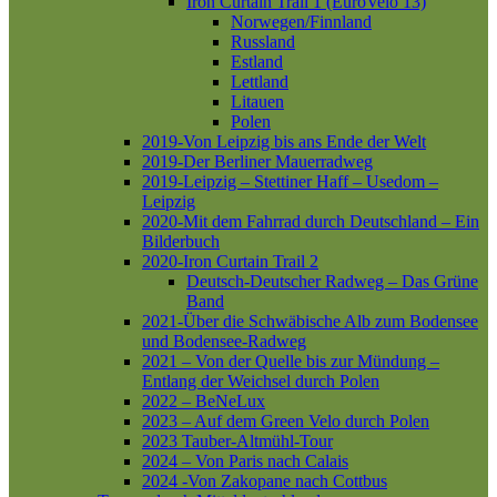
Iron Curtain Trail 1 (EuroVelo 13)
Norwegen/Finnland
Russland
Estland
Lettland
Litauen
Polen
2019-Von Leipzig bis ans Ende der Welt
2019-Der Berliner Mauerradweg
2019-Leipzig – Stettiner Haff – Usedom –
Leipzig
2020-Mit dem Fahrrad durch Deutschland – Ein
Bilderbuch
2020-Iron Curtain Trail 2
Deutsch-Deutscher Radweg – Das Grüne
Band
2021-Über die Schwäbische Alb zum Bodensee
und Bodensee-Radweg
2021 – Von der Quelle bis zur Mündung –
Entlang der Weichsel durch Polen
2022 – BeNeLux
2023 – Auf dem Green Velo durch Polen
2023 Tauber-Altmühl-Tour
2024 – Von Paris nach Calais
2024 -Von Zakopane nach Cottbus