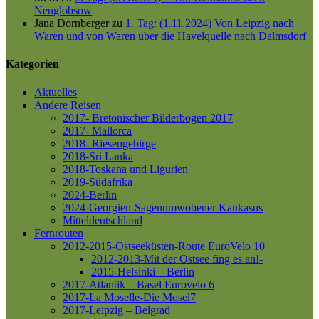
Neuglobsow
Jana Dornberger
zu
1. Tag: (1.11.2024) Von Leipzig nach
Waren und von Waren über die Havelquelle nach Dalmsdorf
Kategorien
Aktuelles
Andere Reisen
2017- Bretonischer Bilderbogen 2017
2017- Mallorca
2018- Riesengebirge
2018-Sri Lanka
2018-Toskana und Ligurien
2019-Südafrika
2024-Berlin
2024-Georgien-Sagenumwobener Kaukasus
Mitteldeutschland
Fernrouten
2012-2015-Ostseeküsten-Route
EuroVelo 10
2012-2013-Mit der Ostsee fing es an!-
2015-Helsinki – Berlin
2017-Atlantik – Basel
Eurovelo 6
2017-La Moselle-Die Mosel7
2017-Leipzig – Belgrad