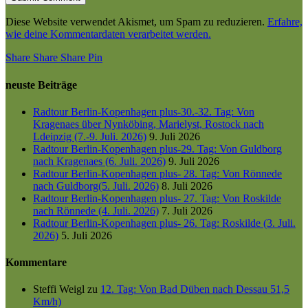
Diese Website verwendet Akismet, um Spam zu reduzieren.
Erfahre,
wie deine Kommentardaten verarbeitet werden.
Share
Share
Share
Share
Pin
neuste Beiträge
Radtour Berlin-Kopenhagen plus-30.-32. Tag: Von
Kragenaes über Nynköbing, Marielyst, Rostock nach
Ldeipzig (7.-9. Juli. 2026)
9. Juli 2026
Radtour Berlin-Kopenhagen plus-29. Tag: Von Guldborg
nach Kragenaes (6. Juli. 2026)
9. Juli 2026
Radtour Berlin-Kopenhagen plus- 28. Tag: Von Rönnede
nach Guldborg(5. Juli. 2026)
8. Juli 2026
Radtour Berlin-Kopenhagen plus- 27. Tag: Von Roskilde
nach Rönnede (4. Juli. 2026)
7. Juli 2026
Radtour Berlin-Kopenhagen plus- 26. Tag: Roskilde (3. Juli.
2026)
5. Juli 2026
Kommentare
Steffi Weigl
zu
12. Tag: Von Bad Düben nach Dessau 51,5
Km/h)