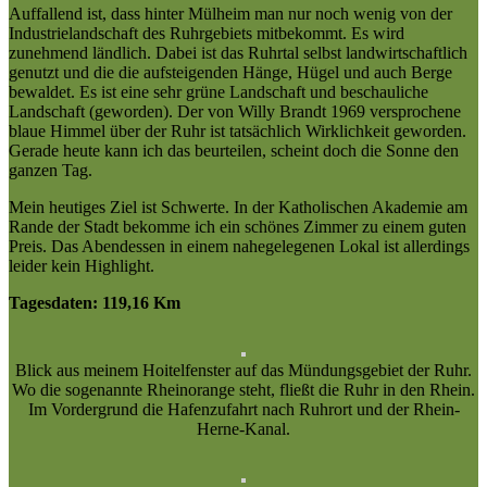
Auffallend ist, dass hinter Mülheim man nur noch wenig von der
Industrielandschaft des Ruhrgebiets mitbekommt. Es wird
zunehmend ländlich. Dabei ist das Ruhrtal selbst landwirtschaftlich
genutzt und die die aufsteigenden Hänge, Hügel und auch Berge
bewaldet. Es ist eine sehr grüne Landschaft und beschauliche
Landschaft (geworden). Der von Willy Brandt 1969 versprochene
blaue Himmel über der Ruhr ist tatsächlich Wirklichkeit geworden.
Gerade heute kann ich das beurteilen, scheint doch die Sonne den
ganzen Tag.
Mein heutiges Ziel ist Schwerte. In der Katholischen Akademie am
Rande der Stadt bekomme ich ein schönes Zimmer zu einem guten
Preis. Das Abendessen in einem nahegelegenen Lokal ist allerdings
leider kein Highlight.
Tagesdaten: 119,16 Km
Blick aus meinem Hoitelfenster auf das Mündungsgebiet der Ruhr.
Wo die sogenannte Rheinorange steht, fließt die Ruhr in den Rhein.
Im Vordergrund die Hafenzufahrt nach Ruhrort und der Rhein-
Herne-Kanal.