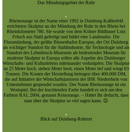
Das Mündungsgebiet der Ruhr
Rheinorange ist der Name einer 1992 in Duisburg-Kaßlerfeld
errichteten Skulptur an der Mündung der Ruhr in den Rhein bei
Rheinkilometer 780. Sie wurde von dem Kölner Bildhauer Lutz
Fritsch aus Stahl gefertigt und bildet eine Landmarke. Die
Flussmündung, der größte Binnenhafen Europas, der Ort Duisburg
als wichtiger Standort für die Stahlindustrie, für Technologie und als
Standort des Lehmbruck-Museums als bedeutendes Museum für
moderne Skulptur in Europa sollen alle Aspekte des Duisburger
Wirtschafts- und Kulturlebens miteinander verknüpfen. Die Skulptur
ist 25 Meter hoch, sieben Meter breit, einen Meter tief und wiegt 83
Tonnen. Die Kosten der Herstellung betrugen über 400.000 DM,
die auf Initiative der Wirtschaftsjunioren der IHK Niederrhein von
Unternehmen gespendet wurden. Der Name Rheinorange ist ein
Wortspiel. Bei der leuchtenden Farbe handelt es sich um den
Farbton RAL 2004, genannt Reinorange. – Hättet Ihr dedacht, dass
man über die Skulptur so viel sagen kann. 😉
Blick auf Duisburg-Ruhrort