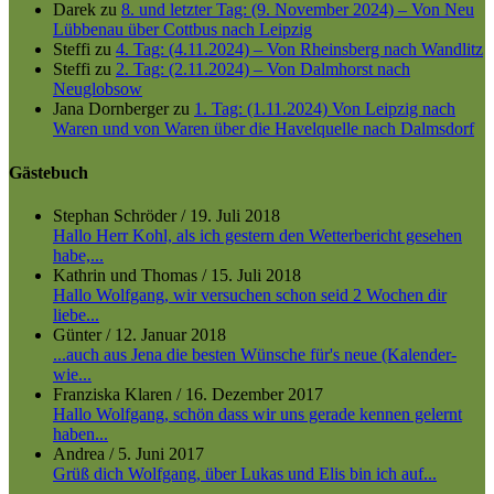
Darek
zu
8. und letzter Tag: (9. November 2024) – Von Neu
Lübbenau über Cottbus nach Leipzig
Steffi
zu
4. Tag: (4.11.2024) – Von Rheinsberg nach Wandlitz
Steffi
zu
2. Tag: (2.11.2024) – Von Dalmhorst nach
Neuglobsow
Jana Dornberger
zu
1. Tag: (1.11.2024) Von Leipzig nach
Waren und von Waren über die Havelquelle nach Dalmsdorf
Gästebuch
Stephan Schröder
/
19. Juli 2018
Hallo Herr Kohl, als ich gestern den Wetterbericht gesehen
habe,...
Kathrin und Thomas
/
15. Juli 2018
Hallo Wolfgang, wir versuchen schon seid 2 Wochen dir
liebe...
Günter
/
12. Januar 2018
...auch aus Jena die besten Wünsche für's neue (Kalender-
wie...
Franziska Klaren
/
16. Dezember 2017
Hallo Wolfgang, schön dass wir uns gerade kennen gelernt
haben...
Andrea
/
5. Juni 2017
Grüß dich Wolfgang, über Lukas und Elis bin ich auf...