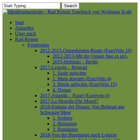
Skip
Search
to
Close
main
Search
content
Menu
Start
Aktuelles
Über mich
Rad-Reisen
Fernrouten
2012-2015-Ostseeküsten-Route (EuroVelo 10)
2012-2013-Mit der Ostsee fing es an!-
2015-Helsinki – Berlin
2017-Leipzig – Belgrad
1. Saale aufwärts
2. Main abwärts (EuroVelo 4)
3. Rhein aufwärts (EuroVelo 15)
4. Donau
2017-Atlantik – Basel (Eurovelo 6)
2017-La Moselle-Die Mosel7
2018-Entlang der Donau: Von Belgrad ans
Schwarze Meer
1. Serbien
2. Bulgarien
3. Rumänien
2018-Von der Barentssee nach Leipzig