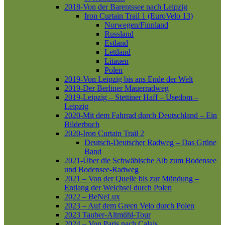
2018-Von der Barentssee nach Leipzig
Iron Curtain Trail 1 (EuroVelo 13)
Norwegen/Finnland
Russland
Estland
Lettland
Litauen
Polen
2019-Von Leipzig bis ans Ende der Welt
2019-Der Berliner Mauerradweg
2019-Leipzig – Stettiner Haff – Usedom –
Leipzig
2020-Mit dem Fahrrad durch Deutschland – Ein
Bilderbuch
2020-Iron Curtain Trail 2
Deutsch-Deutscher Radweg – Das Grüne
Band
2021-Über die Schwäbische Alb zum Bodensee
und Bodensee-Radweg
2021 – Von der Quelle bis zur Mündung –
Entlang der Weichsel durch Polen
2022 – BeNeLux
2023 – Auf dem Green Velo durch Polen
2023 Tauber-Altmühl-Tour
2024 – Von Paris nach Calais