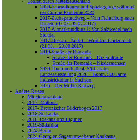
Touren durch Mitteldeutschland
2020-Fahrradtouren und Spaziergänge während
der Corona-Pandemie 2020
2017-Zschopauradweg – Vom Fichtelberg nach
Döbeln (03.07.-05.07.2017)
2017-Altmarkrundkurs 1: Von Salzwedel nach
Stendal
2017-Dessau – Zerbst – Wörlitzer Gartenreich
(21.08. – 23.08.2017)
2019-Straße der Romanik
Straße der Romanik – Die Südroute
Straße der Romanik – Niedersachsen
2020-Tour durch die 4. Sächsische
Landesausstellung 2020 – Boom. 500 Jahre
Industriekultur in Sachsen.
2026 – Der Mulde-Radweg
Andere Reisen
Mitteldeutschland
2017- Mallorca
2017- Bretonischer Bilderbogen 2017
2018-Sri Lanka
2018-Toskana und Ligurien
2019-Südafrika
2024-Berlin
2024-Georgien-Sagenumwobener Kaukasus