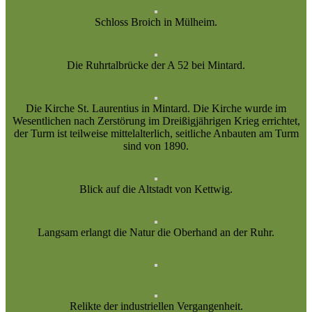
Schloss Broich in Mülheim.
Die Ruhrtalbrücke der A 52 bei Mintard.
Die Kirche St. Laurentius in Mintard. Die Kirche wurde im
Wesentlichen nach Zerstörung im Dreißigjährigen Krieg errichtet,
der Turm ist teilweise mittelalterlich, seitliche Anbauten am Turm
sind von 1890.
Blick auf die Altstadt von Kettwig.
Langsam erlangt die Natur die Oberhand an der Ruhr.
Relikte der industriellen Vergangenheit.