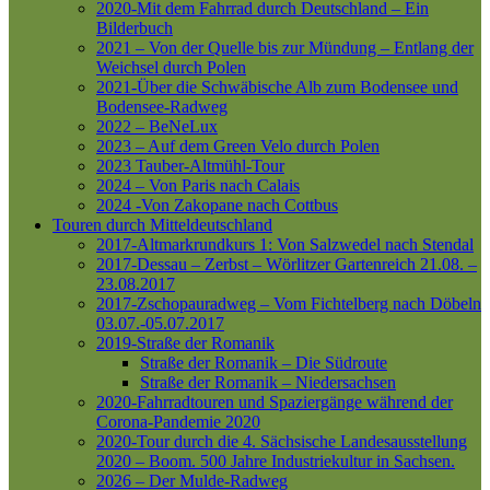
2020-Mit dem Fahrrad durch Deutschland – Ein
Bilderbuch
2021 – Von der Quelle bis zur Mündung – Entlang der
Weichsel durch Polen
2021-Über die Schwäbische Alb zum Bodensee und
Bodensee-Radweg
2022 – BeNeLux
2023 – Auf dem Green Velo durch Polen
2023 Tauber-Altmühl-Tour
2024 – Von Paris nach Calais
2024 -Von Zakopane nach Cottbus
Touren durch Mitteldeutschland
2017-Altmarkrundkurs 1: Von Salzwedel nach Stendal
2017-Dessau – Zerbst – Wörlitzer Gartenreich
21.08. –
23.08.2017
2017-Zschopauradweg – Vom Fichtelberg nach Döbeln
03.07.-05.07.2017
2019-Straße der Romanik
Straße der Romanik – Die Südroute
Straße der Romanik – Niedersachsen
2020-Fahrradtouren und Spaziergänge während der
Corona-Pandemie 2020
2020-Tour durch die 4. Sächsische Landesausstellung
2020 – Boom. 500 Jahre Industriekultur in Sachsen.
2026 – Der Mulde-Radweg