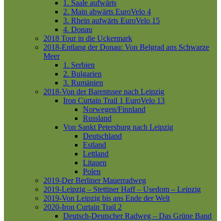
1. Saale aufwärts
2. Main abwärts
EuroVelo 4
3. Rhein aufwärts
EuroVelo 15
4. Donau
2018 Tour in die Uckermark
2018-Entlang der Donau: Von Belgrad ans Schwarze
Meer
1. Serbien
2. Bulgarien
3. Rumänien
2018-Von der Barentssee nach Leipzig
Iron Curtain Trail 1
EuroVelo 13
Norwegen/Finnland
Russland
Von Sankt Petersburg nach Leipzig
Deutschland
Estland
Lettland
Litauen
Polen
2019-Der Berliner Mauerradweg
2019-Leipzig – Stettiner Haff – Usedom – Leipzig
2019-Von Leipzig bis ans Ende der Welt
2020-Iron Curtain Trail 2
Deutsch-Deutscher Radweg – Das Grüne Band