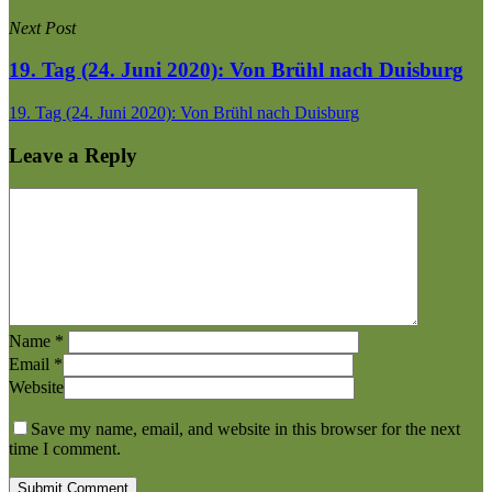
Next Post
19. Tag (24. Juni 2020): Von Brühl nach Duisburg
19. Tag (24. Juni 2020): Von Brühl nach Duisburg
Leave a Reply
Name
*
Email
*
Website
Save my name, email, and website in this browser for the next
time I comment.