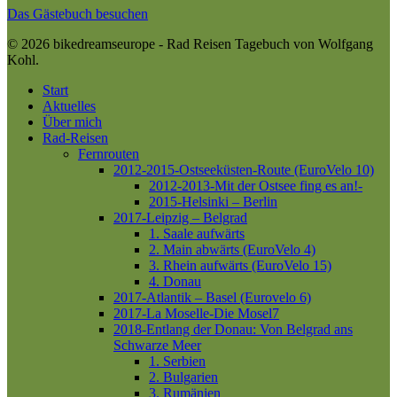
Das Gästebuch besuchen
© 2026 bikedreamseurope - Rad Reisen Tagebuch von Wolfgang
Kohl.
Close
Start
Menu
Aktuelles
Über mich
Rad-Reisen
Fernrouten
2012-2015-Ostseeküsten-Route (EuroVelo 10)
2012-2013-Mit der Ostsee fing es an!-
2015-Helsinki – Berlin
2017-Leipzig – Belgrad
1. Saale aufwärts
2. Main abwärts (EuroVelo 4)
3. Rhein aufwärts (EuroVelo 15)
4. Donau
2017-Atlantik – Basel (Eurovelo 6)
2017-La Moselle-Die Mosel7
2018-Entlang der Donau: Von Belgrad ans
Schwarze Meer
1. Serbien
2. Bulgarien
3. Rumänien