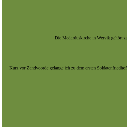
Die Medarduskirche in Wervik gehört zu
Kurz vor Zandvoorde gelange ich zu dem ersten Soldatenfriedhof