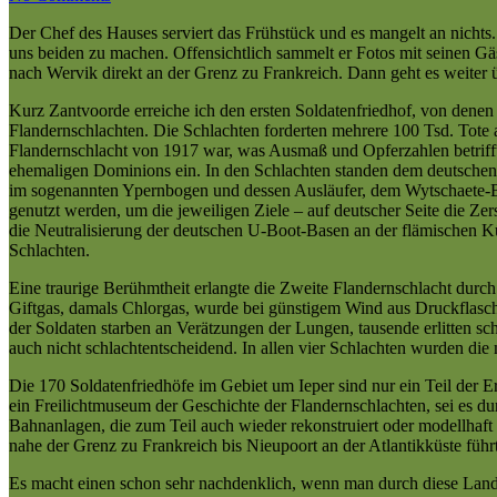
Der Chef des Hauses serviert das Frühstück und es mangelt an nichts.
uns beiden zu machen. Offensichtlich sammelt er Fotos mit seinen Gäs
nach Wervik direkt an der Grenz zu Frankreich. Dann geht es weiter 
Kurz Zantvoorde erreiche ich den ersten Soldatenfriedhof, von denen
Flandernschlachten. Die Schlachten forderten mehrere 100 Tsd. Tote a
Flandernschlacht von 1917 war, was Ausmaß und Opferzahlen betrifft
ehemaligen Dominions ein. In den Schlachten standen dem deutsche
im sogenannten Ypernbogen und dessen Ausläufer, dem Wytschaete-B
genutzt werden, um die jeweiligen Ziele – auf deutscher Seite die Ze
die Neutralisierung der deutschen U-Boot-Basen an der flämischen Küs
Schlachten.
Eine traurige Berühmtheit erlangte die Zweite Flandernschlacht durch
Giftgas, damals Chlorgas, wurde bei günstigem Wind aus Druckflasche
der Soldaten starben an Verätzungen der Lungen, tausende erlitten sch
auch nicht schlachtentscheidend. In allen vier Schlachten wurden die mi
Die 170 Soldatenfriedhöfe im Gebiet um Ieper sind nur ein Teil der E
ein Freilichtmuseum der Geschichte der Flandernschlachten, sei es 
Bahnanlagen, die zum Teil auch wieder rekonstruiert oder modellhaf
nahe der Grenz zu Frankreich bis Nieupoort an der Atlantikküste führt
Es macht einen schon sehr nachdenklich, wenn man durch diese Landsch