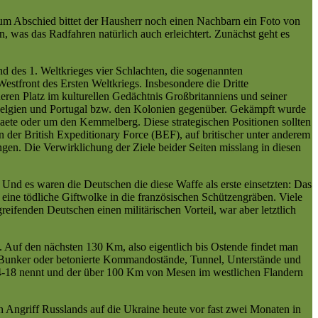
 Zum Abschied bittet der Hausherr noch einen Nachbarn ein Foto von
, was das Radfahren natürlich auch erleichtert. Zunächst geht es
d des 1. Weltkrieges vier Schlachten, die sogenannten
estfront des Ersten Weltkriegs. Insbesondere die Dritte
ren Platz im kulturellen Gedächtnis Großbritanniens und seiner
Belgien und Portugal bzw. den Kolonien gegenüber. Gekämpft wurde
te oder um den Kemmelberg. Diese strategischen Positionen sollten
 der British Expeditionary Force (BEF), auf britischer unter anderem
gen. Die Verwirklichung der Ziele beider Seiten misslang in diesen
 Und es waren die Deutschen die diese Waffe als erste einsetzten: Das
eine tödliche Giftwolke in die französischen Schützengräben. Viele
eifenden Deutschen einen militärischen Vorteil, war aber letztlich
d. Auf den nächsten 130 Km, also eigentlich bis Ostende findet man
ie Bunker oder betonierte Kommandostände, Tunnel, Unterstände und
 14-18 nennt und der über 100 Km von Mesen im westlichen Flandern
n Angriff Russlands auf die Ukraine heute vor fast zwei Monaten in