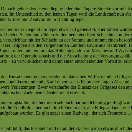
 Danach geht es los. Heute liegt wieder eine längere Strecke vor mir.
ten. Im Unterschied zu den letzten Tagen wird die Landschaft nun eben
über Kruise und Zantvoorde in Richtung Ieper.
 es hier in der Gegend um Ieper etwa 170 gebensoll. Hier tobten währen
uf beiden Seiten und zählten zu den bedeutendsten Schlachten an der W
, vergleichbar mit der Schlacht an der Somme und nimmt einen besonde
n Heer Truppen aus den vorgenannten Ländern sowie aus Frankreich, 
ogen, unter anderem um das Höhengelände von Messines und Wytschae
rstörung der Operationsbasis und die Ausschaltung der Versorgungshäfen
te – zu verwirklichen und damit einen entscheidenden Vorteil zu erlan
 den Einsatz einer neuen perfiden militärischen Waffe, nämlich Giftgas.
n abgeblasen und entließ auf einem sechs Kilometer langen Abschnitt 
were Verletzungen. Zwar verschaffte der Einsatz des Giftgases den angr
litärischen Ziele beider Seiten nicht erreicht.
rinnerungskultur, die hier noch sehr sichtbar und lebendig gepflegt wir
durch die Friedhöfe, aber auch durch Denkmäler, alte Kriegsanlagen w
t aufgebaut wurden. Es gibt sogar einen Radweg , der sich Frontroute
.
aft fährt, das hier sieht und daran denkt, dass wir so etwas durch de