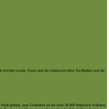
l errichtet wurde. Dann sind die eindrucksvollen Tuchhallen und die
 Stadt gebaut, zum Gedenken an die rund 54.900 britischen Soldaten,