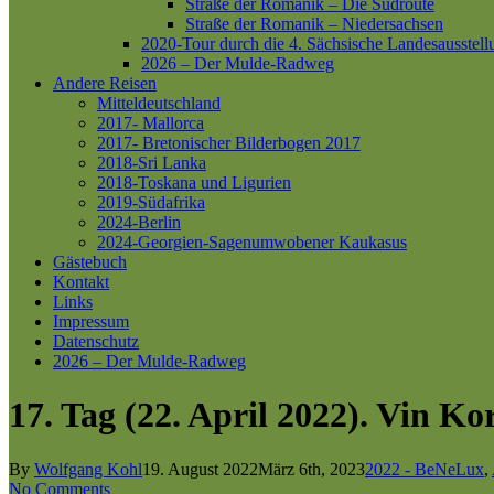
Straße der Romanik – Die Südroute
Straße der Romanik – Niedersachsen
2020-Tour durch die 4. Sächsische Landesausstell
2026 – Der Mulde-Radweg
Andere Reisen
Mitteldeutschland
2017- Mallorca
2017- Bretonischer Bilderbogen 2017
2018-Sri Lanka
2018-Toskana und Ligurien
2019-Südafrika
2024-Berlin
2024-Georgien-Sagenumwobener Kaukasus
Gästebuch
Kontakt
Links
Impressum
Datenschutz
2026 – Der Mulde-Radweg
17. Tag (22. April 2022). Vin K
By
Wolfgang Kohl
19. August 2022
März 6th, 2023
2022 - BeNeLux
,
No Comments