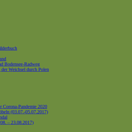
ilderbuch
and
und Bodensee-Radweg
 der Weichsel durch Polen
er Corona-Pandemie 2020
beln (03.07.-05.07.2017)
ndal
.08. – 23.08.2017)