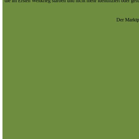
die im Ersten Weltkrieg starben und nicht mehr identifiziert oder 
Der Marktpl