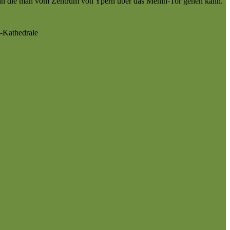
dt, in die man vom Zentrum von Ypern über das Menin-Tor gehen kann.
s-Kathedrale