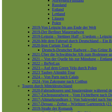
Norwegen/Finnland
Russland
Estland
Lettland
Litauen
Polen
2019-Von Leipzig bis ans Ende der Welt
2019-Der Berliner Mauerradweg
2019-Leipzig – Stettiner Haff – Usedom – Leipzig
2020-Mit dem Fahrrad durch Deutschland – Ein B
2020-Iron Curtain Trail 2
Deutsch-Deutscher Radweg – Das Grüne B
2021-Über die Schwäbische Alb zum Bodensee 
2021 – Von der Quelle bis zur Mündung – Entlang
2022 – BeNeLux
2023 – Auf dem Green Velo durch Polen
2023 Tauber-Altmühl-Tour
2024 – Von Paris nach Calais
2024 -Von Zakopane nach Cottbus
Touren durch Mitteldeutschland
2020-Fahrradtouren und Spaziergänge während d
2017-Zschopauradweg – Vom Fichtelberg nach Dö
2017-Altmarkrundkurs 1: Von Salzwedel nach Ste
2017-Dessau – Zerbst – Wörlitzer Gartenreich (21
2019-Straße der Romanik