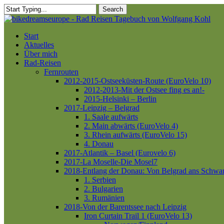
Skip
Search
to
Close
main
Search
content
Menu
Start
Aktuelles
Über mich
Rad-Reisen
Fernrouten
2012-2015-Ostseeküsten-Route (EuroVelo 10)
2012-2013-Mit der Ostsee fing es an!-
2015-Helsinki – Berlin
2017-Leipzig – Belgrad
1. Saale aufwärts
2. Main abwärts (EuroVelo 4)
3. Rhein aufwärts (EuroVelo 15)
4. Donau
2017-Atlantik – Basel (Eurovelo 6)
2017-La Moselle-Die Mosel7
2018-Entlang der Donau: Von Belgrad ans Schwa
1. Serbien
2. Bulgarien
3. Rumänien
2018-Von der Barentssee nach Leipzig
Iron Curtain Trail 1 (EuroVelo 13)