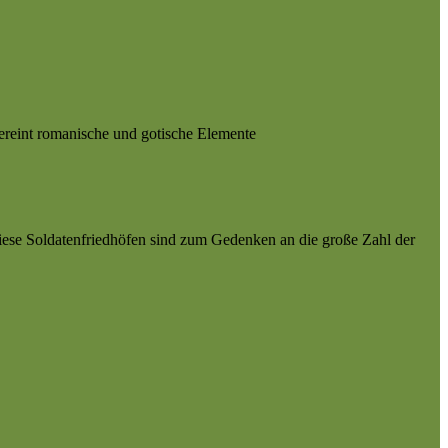
ereint romanische und gotische Elemente
iese Soldatenfriedhöfen sind zum Gedenken an die große Zahl der