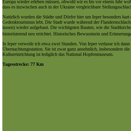
Europa wieder erleben müssen, obwohl wir es bis vor einem Jahr wohl
dass es inzwischen auch in der Ukraine vergleichbare Stellungsschla
Natürlich wurden die Städte und Dörfer hier um Ieper besonders hart
Gedenktourismus lebt. Die Stadt wurde während der Flandernschlachte
lassen) wieder aufgebaut. Die wichtigsten Bauten, wie die Stadtkirch
historisierend neu errichtet.
Historisches Bewusstsein und Erinnerungen
In Ieper verweile ich etwa zwei Stunden. Von Ieper verlasse ich dann
Übernachtungsstation. Sie ist zwar ganz ansehnlich, insbesondere die
Kultureinrichtung ist lediglich das National Hopfenmuseum.
Tagesstrecke: 77 Km