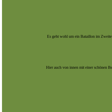
Es geht wohl um ein Bataillon im Zweite
Hier auch von innen mit einer schönen B