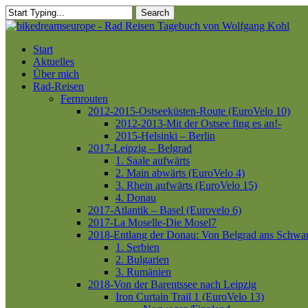
Skip
Search
to
Close
main
Search
content
Menu
Start
Aktuelles
Über mich
Rad-Reisen
Fernrouten
2012-2015-Ostseeküsten-Route (EuroVelo 10)
2012-2013-Mit der Ostsee fing es an!-
2015-Helsinki – Berlin
2017-Leipzig – Belgrad
1. Saale aufwärts
2. Main abwärts (EuroVelo 4)
3. Rhein aufwärts (EuroVelo 15)
4. Donau
2017-Atlantik – Basel (Eurovelo 6)
2017-La Moselle-Die Mosel7
2018-Entlang der Donau: Von Belgrad ans Schwa
1. Serbien
2. Bulgarien
3. Rumänien
2018-Von der Barentssee nach Leipzig
Iron Curtain Trail 1 (EuroVelo 13)