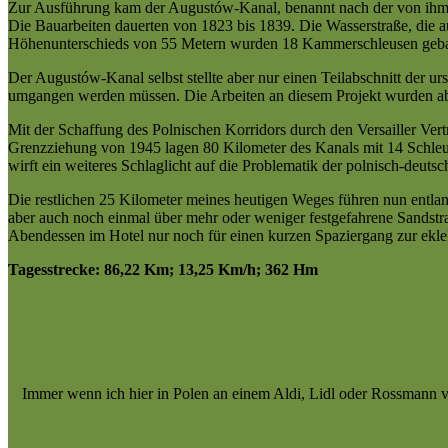
Zur Ausführung kam der Augustów-Kanal, benannt nach der von ihm 
Die Bauarbeiten dauerten von 1823 bis 1839. Die Wasserstraße, die a
Höhenunterschieds von 55 Metern wurden 18 Kammerschleusen geba
Der Augustów-Kanal selbst stellte aber nur einen Teilabschnitt der u
umgangen werden müssen. Die Arbeiten an diesem Projekt wurden abe
Mit der Schaffung des Polnischen Korridors durch den Versailler Ver
Grenzziehung von 1945 lagen 80 Kilometer des Kanals mit 14 Schleus
wirft ein weiteres Schlaglicht auf die Problematik der polnisch-deutsc
Die restlichen 25 Kilometer meines heutigen Weges führen nun entl
aber auch noch einmal über mehr oder weniger festgefahrene Sandst
Abendessen im Hotel nur noch für einen kurzen Spaziergang zur eklekt
Tagesstrecke: 86,22 Km; 13,25 Km/h; 362 Hm
Immer wenn ich hier in Polen an einem Aldi, Lidl oder Rossmann v