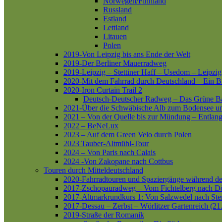
Norwegen/Finnland
Russland
Estland
Lettland
Litauen
Polen
2019-Von Leipzig bis ans Ende der Welt
2019-Der Berliner Mauerradweg
2019-Leipzig – Stettiner Haff – Usedom – Leipzig
2020-Mit dem Fahrrad durch Deutschland – Ein B
2020-Iron Curtain Trail 2
Deutsch-Deutscher Radweg – Das Grüne B
2021-Über die Schwäbische Alb zum Bodensee 
2021 – Von der Quelle bis zur Mündung – Entlang
2022 – BeNeLux
2023 – Auf dem Green Velo durch Polen
2023 Tauber-Altmühl-Tour
2024 – Von Paris nach Calais
2024 -Von Zakopane nach Cottbus
Touren durch Mitteldeutschland
2020-Fahrradtouren und Spaziergänge während d
2017-Zschopauradweg – Vom Fichtelberg nach Dö
2017-Altmarkrundkurs 1: Von Salzwedel nach Ste
2017-Dessau – Zerbst – Wörlitzer Gartenreich (21
2019-Straße der Romanik