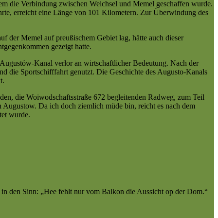
dem die Verbindung zwischen Weichsel und Memel geschaffen wurde.
ührte, erreicht eine Länge von 101 Kilometern. Zur Überwindung des
lauf der Memel auf preußischem Gebiet lag, hätte auch dieser
Entgegenkommen gezeigt hatte.
r Augustów-Kanal verlor an wirtschaftlicher Bedeutung. Nach der
d die Sportschifffahrt genutzt. Die Geschichte des Augusto-Kanals
t.
nden, die Woiwodschaftsstraße 672 begleitenden Radweg, zum Teil
n Augustow. Da ich doch ziemlich müde bin, reicht es nach dem
tet wurde.
 in den Sinn: „Hee fehlt nur vom Balkon die Aussicht op der Dom.“