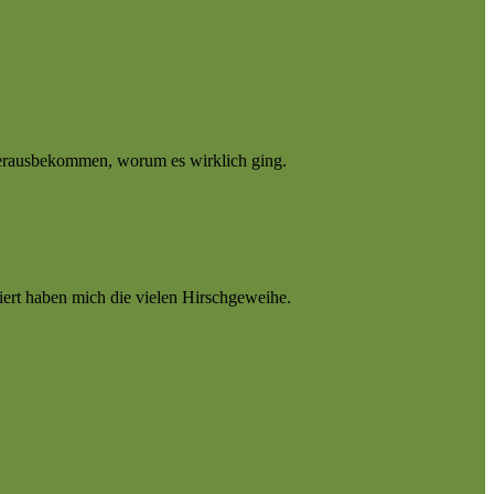
 herausbekommen, worum es wirklich ging.
ert haben mich die vielen Hirschgeweihe.