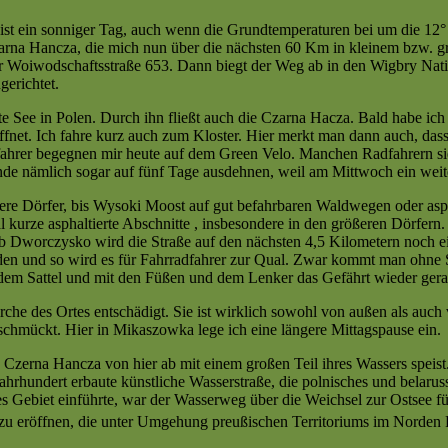
st ein sonniger Tag, auch wenn die Grundtemperaturen bei um die 12°
zarna Hancza, die mich nun über die nächsten 60 Km in kleinem bzw. 
r Woiwodschaftsstraße 653. Dann biegt der Weg ab in den Wigbry Nat
erichtet.
See in Polen. Durch ihn fließt auch die Czarna Hacza. Bald habe ich d
fnet. Ich fahre kurz auch zum Kloster. Hier merkt man dann auch, dass
ahrer begegnen mir heute auf dem Green Velo. Manchen Radfahrern sie
e nämlich sogar auf fünf Tage ausdehnen, weil am Mittwoch ein weitere
rere Dörfer, bis Wysoki Moost auf gut befahrbaren Waldwegen oder asph
kurze asphaltierte Abschnitte , insbesondere in den größeren Dörfern.
Ab Dworczysko wird die Straße auf den nächsten 4,5 Kilometern noch ein
rden und so wird es für Fahrradfahrer zur Qual. Zwar kommt man ohne 
em Sattel und mit den Füßen und dem Lenker das Gefährt wieder gerad
che des Ortes entschädigt. Sie ist wirklich sowohl von außen als auch
chmückt. Hier in Mikaszowka lege ich eine längere Mittagspause ein.
Czerna Hancza von hier ab mit einem großen Teil ihres Wassers speist
 Jahrhundert erbaute künstliche Wasserstraße, die polnisches und belar
s Gebiet einführte, war der Wasserweg über die Weichsel zur Ostsee f
 zu eröffnen, die unter Umgehung preußischen Territoriums im Norden 