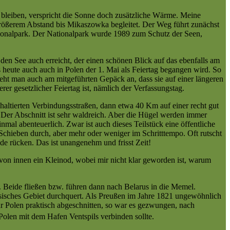
 bleiben, verspricht die Sonne doch zusätzliche Wärme. Meine
größerem Abstand bis Mikaszowka begleitet. Der Weg führt zunächst
ionalpark. Der Nationalpark wurde 1989 zum Schutz der Seen,
en See auch erreicht, der einen schönen Blick auf das ebenfalls am
 heute auch auch in Polen der 1. Mai als Feiertag begangen wird. So
ht man auch am mitgeführten Gepäck an, dass sie auf einer längeren
r gesetzlicher Feiertag ist, nämlich der Verfassungstag.
altierten Verbindungsstraßen, dann etwa 40 Km auf einer recht gut
 Der Abschnitt ist sehr waldreich. Aber die Hügel werden immer
mal abenteuerlich. Zwar ist auch dieses Teilstück eine öffentliche
Schieben durch, aber mehr oder weniger im Schritttempo. Oft rutscht
e rücken. Das ist unangenehm und frisst Zeit!
 von innen ein Kleinod, wobei mir nicht klar geworden ist, warum
. Beide fließen bzw. führen dann nach Belarus in die Memel.
ussisches Gebiet durchquert. Als Preußen im Jahre 1821 ungewöhnlich
ür Polen praktisch abgeschnitten, so war es gezwungen, nach
Polen mit dem Hafen Ventspils verbinden sollte.