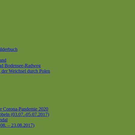
ilderbuch
and
und Bodensee-Radweg
 der Weichsel durch Polen
er Corona-Pandemie 2020
beln (03.07.-05.07.2017)
ndal
.08. – 23.08.2017)