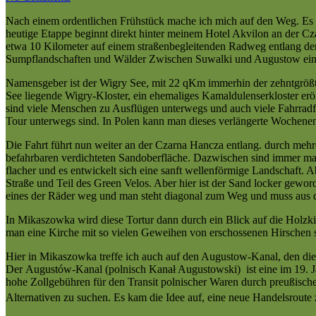
Nach einem ordentlichen Frühstück mache ich mich auf den Weg. Es i
heutige Etappe beginnt direkt hinter meinem Hotel Akvilon an der C
etwa 10 Kilometer auf einem straßenbegleitenden Radweg entlang de
Sumpflandschaften und Wälder Zwischen Suwalki und Augustow eing
Namensgeber ist der Wigry See, mit 22 qKm immerhin der zehntgrößte 
See liegende Wigry-Kloster, ein ehemaliges Kamaldulenserkloster eröf
sind viele Menschen zu Ausflügen unterwegs und auch viele Fahrradf
Tour unterwegs sind. In Polen kann man dieses verlängerte Wochenend
Die Fahrt führt nun weiter an der Czarna Hancza entlang. durch meh
befahrbaren verdichteten Sandoberfläche. Dazwischen sind immer mal 
flacher und es entwickelt sich eine sanft wellenförmige Landschaft. 
Straße und Teil des Green Velos. Aber hier ist der Sand locker gewo
eines der Räder weg und man steht diagonal zum Weg und muss aus d
In Mikaszowka wird diese Tortur dann durch ein Blick auf die Holzkir
man eine Kirche mit so vielen Geweihen von erschossenen Hirschen s
Hier in Mikaszowka treffe ich auch auf den Augustow-Kanal, den die 
Der Augustów-Kanal (polnisch
Kanał Augustowski
) ist eine im 19.
hohe Zollgebühren für den Transit polnischer Waren durch preußische
Alternativen zu suchen. Es kam die Idee auf, eine neue Handelsroute