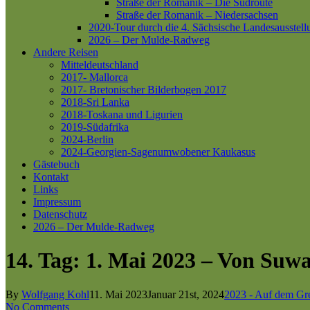
Straße der Romanik – Die Südroute
Straße der Romanik – Niedersachsen
2020-Tour durch die 4. Sächsische Landesausstell
2026 – Der Mulde-Radweg
Andere Reisen
Mitteldeutschland
2017- Mallorca
2017- Bretonischer Bilderbogen 2017
2018-Sri Lanka
2018-Toskana und Ligurien
2019-Südafrika
2024-Berlin
2024-Georgien-Sagenumwobener Kaukasus
Gästebuch
Kontakt
Links
Impressum
Datenschutz
2026 – Der Mulde-Radweg
14. Tag: 1. Mai 2023 – Von Suw
By
Wolfgang Kohl
11. Mai 2023
Januar 21st, 2024
2023 - Auf dem Gr
No Comments