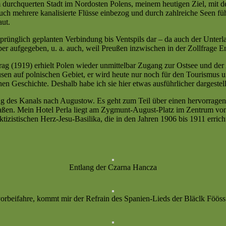
durchquerten Stadt im Nordosten Polens, meinem heutigen Ziel, mit 
uch mehrere kanalisierte Flüsse einbezog und durch zahlreiche Seen f
ut.
rsprünglich geplanten Verbindung bis Ventspils dar – da auch der Unter
r aufgegeben, u. a. auch, weil Preußen inzwischen in der Zollfrage 
trag (1919) erhielt Polen wieder unmittelbar Zugang zur Ostsee und de
en auf polnischen Gebiet, er wird heute nur noch für den Tourismus un
hen Geschichte. Deshalb habe ich sie hier etwas ausführlicher dargestell
ang des Kanals nach Augustow. Es geht zum Teil über einen hervorrage
raßen. Mein Hotel Perla liegt am Zygmunt-August-Platz im Zentrum vo
izistischen Herz-Jesu-Basilika, die in den Jahren 1906 bis 1911 errich
Entlang der Czarna Hancza
orbeifahre, kommt mir der Refrain des Spanien-Lieds der Bläclk Fööss