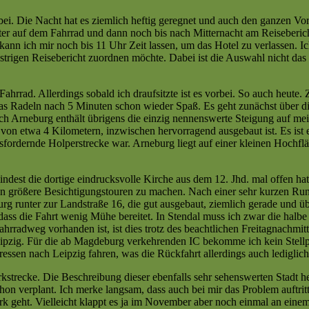
rbei. Die Nacht hat es ziemlich heftig geregnet und auch den ganzen Vo
er auf dem Fahrrad und dann noch bis nach Mitternacht am Reisebericht
ann ich mir noch bis 11 Uhr Zeit lassen, um das Hotel zu verlassen. I
trigen Reisebericht zuordnen möchte. Dabei ist die Auswahl nicht das s
 Fahrrad. Allerdings sobald ich draufsitzte ist es vorbei. So auch heut
 Radeln nach 5 Minuten schon wieder Spaß. Es geht zunächst über die
h Arneburg enthält übrigens die einzig nennenswerte Steigung auf meine
von etwa 4 Kilometern, inzwischen hervorragend ausgebaut ist. Es ist 
sfordernde Holperstrecke war. Arneburg liegt auf einer kleinen Hochfläc
dest die dortige eindrucksvolle Kirche aus dem 12. Jhd. mal offen hat. 
n größere Besichtigungstouren zu machen. Nach einer sehr kurzen Rundfa
rg runter zur Landstraße 16, die gut ausgebaut, ziemlich gerade und üb
o dass die Fahrt wenig Mühe bereitet. In Stendal muss ich zwar die ha
 Fahrradweg vorhanden ist, ist dies trotz des beachtlichen Freitagnach
pzig. Für die ab Magdeburg verkehrenden IC bekomme ich kein Stellpl
ssen nach Leipzig fahren, was die Rückfahrt allerdings auch lediglich
kstrecke. Die Beschreibung dieser ebenfalls sehr sehenswerten Stadt h
schon verplant. Ich merke langsam, dass auch bei mir das Problem auftrit
ark geht. Vielleicht klappt es ja im November aber noch einmal an ei