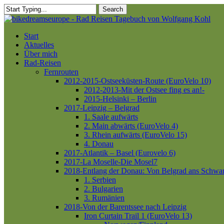
Skip
Search
to
Close
main
Search
content
Menu
Start
Aktuelles
Über mich
Rad-Reisen
Fernrouten
2012-2015-Ostseeküsten-Route (EuroVelo 10)
2012-2013-Mit der Ostsee fing es an!-
2015-Helsinki – Berlin
2017-Leipzig – Belgrad
1. Saale aufwärts
2. Main abwärts (EuroVelo 4)
3. Rhein aufwärts (EuroVelo 15)
4. Donau
2017-Atlantik – Basel (Eurovelo 6)
2017-La Moselle-Die Mosel7
2018-Entlang der Donau: Von Belgrad ans Schwa
1. Serbien
2. Bulgarien
3. Rumänien
2018-Von der Barentssee nach Leipzig
Iron Curtain Trail 1 (EuroVelo 13)