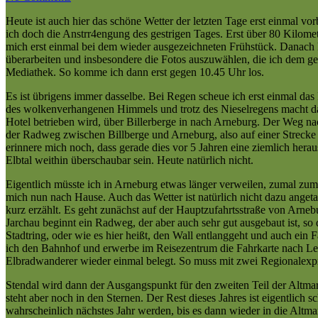
Heute ist auch hier das schöne Wetter der letzten Tage erst einmal vo
ich doch die Anstrr4engung des gestrigen Tages. Erst über 80 Kilomet
mich erst einmal bei dem wieder ausgezeichneten Frühstück. Danach k
überarbeiten und insbesondere die Fotos auszuwählen, die ich dem ges
Mediathek. So komme ich dann erst gegen 10.45 Uhr los.
Es ist übrigens immer dasselbe. Bei Regen scheue ich erst einmal das
des wolkenverhangenen Himmels und trotz des Nieselregens macht das
Hotel betrieben wird, über Billerberge in nach Arneburg. Der Weg nac
der Radweg zwischen Billberge und Arneburg, also auf einer Strecke 
erinnere mich noch, dass gerade dies vor 5 Jahren eine ziemlich herau
Elbtal weithin überschaubar sein. Heute natürlich nicht.
Eigentlich müsste ich in Arneburg etwas länger verweilen, zumal zumin
mich nun nach Hause. Auch das Wetter ist natürlich nicht dazu angeta
kurz erzählt. Es geht zunächst auf der Hauptzufahrtsstraße von Arnebu
Jarchau beginnt ein Radweg, der aber auch sehr gut ausgebaut ist, s
Stadtring, oder wie es hier heißt, den Wall entlanggeht und auch ein
ich den Bahnhof und erwerbe im Reisezentrum die Fahrkarte nach Lei
Elbradwanderer wieder einmal belegt. So muss mit zwei Regionalexpre
Stendal wird dann der Ausgangspunkt für den zweiten Teil der Altmar
steht aber noch in den Sternen. Der Rest dieses Jahres ist eigentlich 
wahrscheinlich nächstes Jahr werden, bis es dann wieder in die Altm