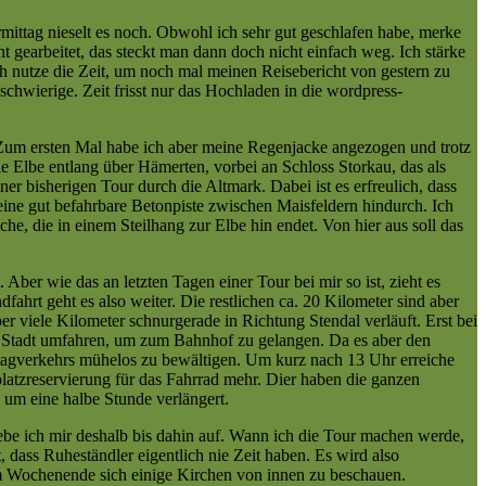
rmittag nieselt es noch. Obwohl ich sehr gut geschlafen habe, merke
 gearbeitet, das steckt man dann doch nicht einfach weg. Ich stärke
ch nutze die Zeit, um noch mal meinen Reisebericht von gestern zu
chwierige. Zeit frisst nur das Hochladen in die wordpress-
e. Zum ersten Mal habe ich aber meine Regenjacke angezogen und trotz
 Elbe entlang über Hämerten, vorbei an Schloss Storkau, das als
r bisherigen Tour durch die Altmark. Dabei ist es erfreulich, dass
eine gut befahrbare Betonpiste zwischen Maisfeldern hindurch. Ich
he, die in einem Steilhang zur Elbe hin endet. Von hier aus soll das
Aber wie das an letzten Tagen einer Tour bei mir so ist, zieht es
hrt geht es also weiter. Die restlichen ca. 20 Kilometer sind aber
er viele Kilometer schnurgerade in Richtung Stendal verläuft. Erst bei
lbe Stadt umfahren, um zum Bahnhof zu gelangen. Da es aber den
mittagverkehrs mühelos zu bewältigen. Um kurz nach 13 Uhr erreiche
atzreservierung für das Fahrrad mehr. Dier haben die ganzen
 um eine halbe Stunde verlängert.
ebe ich mir deshalb bis dahin auf. Wann ich die Tour machen werde,
t, dass Ruheständler eigentlich nie Zeit haben. Es wird also
nem Wochenende sich einige Kirchen von innen zu beschauen.