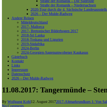
Straße der Romanik – Die Südroute
Straße der Romanik – Niedersachsen
2020-Tour durch die 4. Sächsische Landesausstell
2026 – Der Mulde-Radweg
Andere Reisen
Mitteldeutschland
2017- Mallorca
2017- Bretonischer Bilderbogen 2017
2018-Sri Lanka
2018-Toskana und Ligurien
2019-Südafrika
2024-Berlin
2024-Georgien-Sagenumwobener Kaukasus
Gästebuch
Kontakt
Links
Impressum
Datenschutz
2026 – Der Mulde-Radweg
11.08.2017: Tangermünde – Ste
By
Wolfgang Kohl
12. August 2017
2017-Altmarkrundkurs 1: Von Sal
No Comments