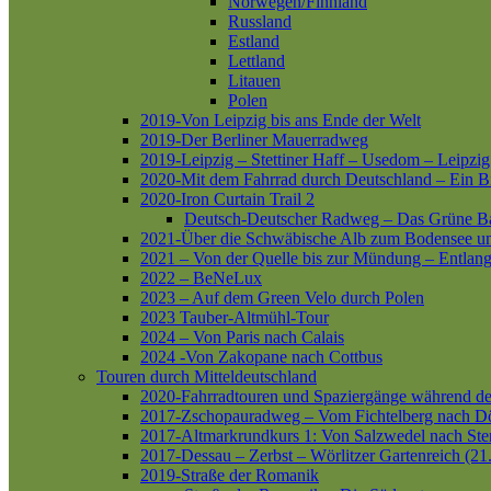
Norwegen/Finnland
Russland
Estland
Lettland
Litauen
Polen
2019-Von Leipzig bis ans Ende der Welt
2019-Der Berliner Mauerradweg
2019-Leipzig – Stettiner Haff – Usedom – Leipzig
2020-Mit dem Fahrrad durch Deutschland – Ein B
2020-Iron Curtain Trail 2
Deutsch-Deutscher Radweg – Das Grüne B
2021-Über die Schwäbische Alb zum Bodensee 
2021 – Von der Quelle bis zur Mündung – Entlang
2022 – BeNeLux
2023 – Auf dem Green Velo durch Polen
2023 Tauber-Altmühl-Tour
2024 – Von Paris nach Calais
2024 -Von Zakopane nach Cottbus
Touren durch Mitteldeutschland
2020-Fahrradtouren und Spaziergänge während d
2017-Zschopauradweg – Vom Fichtelberg nach Dö
2017-Altmarkrundkurs 1: Von Salzwedel nach Ste
2017-Dessau – Zerbst – Wörlitzer Gartenreich (21
2019-Straße der Romanik