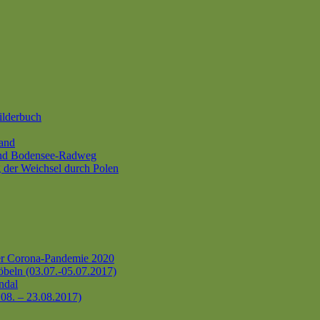
ilderbuch
and
und Bodensee-Radweg
 der Weichsel durch Polen
er Corona-Pandemie 2020
beln (03.07.-05.07.2017)
ndal
.08. – 23.08.2017)