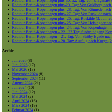
Radtour Berlin-Kopenhagen plus-30.-32. Tag: Von Kragenaes üb
Radtour Berlin-Kopenhagen plus-29. Tag: Von Guldborg nach K
Radtour Berlin-Kopenhagen plus- 28. Tag: Von Rönnede nach G
Radtour Berlin-Kopenhagen plus- 27. Tag: Von Roskilde nach 
Radtour Berlin-Kopenhagen plus- 26. Tag: Roskilde (3. Juli. 2
Radtour Berlin-Kopenhagen plus- 25. Tag: Von Helsingoer nach
Radtour Berlin-Kopenhagen plus- 24. Tag: Von Kopenhagen nac
Radtour Berlin-Kopenhagen – 22.+23.Tag: Stadtrundgang Kop
Radtour Berlin-Kopenhagen – 21. Tag: Von Ströby Egede nac
Radtour Berlin-Kopenhagen – 20. Tag: Ausflug nach Koege (2
Archiv
Juli 2026
(8)
Juni 2026
(17)
Mai 2026
(13)
November 2024
(8)
September 2024
(11)
August 2024
(21)
Juli 2024
(10)
Juni 2024
(12)
Mai 2024
(2)
April 2024
(16)
März 2024
(19)
Februar 2024
(1)