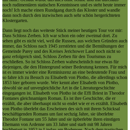
noch rudimentären statischen Kenntnissen und es steht heute immer
noch! Ich mache einen Rundgang durch das Kloster und wandle
dann noch durch den inzwischen auch sehr schön hergerichteten
Klostergarten.
Dann liegt noch das weiteste Stück meiner heutigen Tour vor mir:
Dass Schloss Zerben. Ich war schon ein oder zweimal dort. Zu
sehen gibt es nicht viel, weil die Russen, aus welchen Gründen auch
immer, das Schloss nach 1945 zerstörten und die Bemühungen der
Gemeinde Parey und des Kreises Jerichower Land noch nicht so
ganz erfolgreich sind, Schloss Zerben für den Tourismus zu
erschließen. So ist Schloss Zerben wahrscheinlich nur etwas für
diejenigen, die den Hintergrund seiner Bedeutung kennen. Für mich
ist es immer wieder eine Reminiszenz an eine bedeutende Frau und
so fahre ich zu Besuch zu Elisabeth von Plotho, die allerdings schon
1853 hier geboren wurde. Wer kennt aber Elisabeth von Plotho,
obwohl sie auf unvergleichliche Art in die Literaturgeschichte
eingegangen ist. Elisabeth von Plotho ist die Effi Briest in Theodor
Fontanes gleichnamigen Roman. Es ist ihre Geschichte, die er
erzählt, die aber überhaupt nicht so endet wie er es erzählt. Elisabeth
von Plotho überlebt das Erscheinen des sich mit ihrem Schicksal
beschäftigenden Romans um fast sechzig Jahre, sie überlebte
Theodor Fontane um 55 Jahre und sie üpberlebte ihren einstigen
Ehemann von Ardenne um 33 Jahre und starb mit 98 Jahren
hochbetagt in 1952 in Lindau am Bodensee. Nach dem tragischen