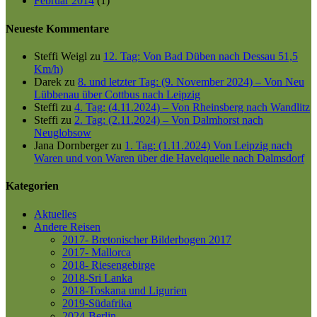
Februar 2014
(1)
Neueste Kommentare
Steffi Weigl
zu
12. Tag: Von Bad Düben nach Dessau 51,5
Km/h)
Darek
zu
8. und letzter Tag: (9. November 2024) – Von Neu
Lübbenau über Cottbus nach Leipzig
Steffi
zu
4. Tag: (4.11.2024) – Von Rheinsberg nach Wandlitz
Steffi
zu
2. Tag: (2.11.2024) – Von Dalmhorst nach
Neuglobsow
Jana Dornberger
zu
1. Tag: (1.11.2024) Von Leipzig nach
Waren und von Waren über die Havelquelle nach Dalmsdorf
Kategorien
Aktuelles
Andere Reisen
2017- Bretonischer Bilderbogen 2017
2017- Mallorca
2018- Riesengebirge
2018-Sri Lanka
2018-Toskana und Ligurien
2019-Südafrika
2024-Berlin