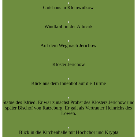
Gutshaus in Kleinwulkow
Windkraft in der Altmark
Auf dem Weg nach Jerichow
Kloster Jerichow
Blick aus dem Innenhof auf die Türme
Statue des Isfried. Er war zunächst Probst des Klosters Jerichow und
später Bischof von Ratzeburg. Er galt als Vertrauter Heinrichs des
Löwen.
Blick in die Kirchenhalle mit Hochchor und Krypta