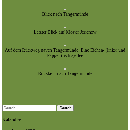
Blick nach Tangermünde
Letzter Blick auf Kloster Jerichow
Auf dem Rückweg navch Tangermünde. Eine Eichen- (links) und
Pappel-(rechts)allee
Rückkehr nach Tangermünde
Search
Kalender