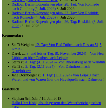
Radtour Berlin-Kopenhagen plus- 28. Tag: Von Rönnede
nach Guldborg(5. Juli. 2026)
8. Juli 2026
Radtour Berlin-Kopenhagen plus- 27. Tag: Von Roskilde
nach Rönnede (4. Juli. 2026)
7. Juli 2026
Radtour Berlin-Kopenhagen plus- 26. Tag: Roskilde (3. Juli.
2026)
5. Juli 2026
Kommentare
Steffi Weigl
zu
12. Tag: Von Bad Düben nach Dessau 51,5
Km/h)
Darek
zu
8. und letzter Tag: (9. November 2024) – Von Neu
Lübbenau über Cottbus nach Leipzig
Steffi
zu
4. Tag: (4.11.2024) – Von Rheinsberg nach Wandlitz
Steffi
zu
2. Tag: (2.11.2024) – Von Dalmhorst nach
Neuglobsow
Jana Dornberger
zu
1. Tag: (1.11.2024) Von Leipzig nach
Waren und von Waren über die Havelquelle nach Dalmsdorf
Gästebuch
Stephan Schröder
/
19. Juli 2018
Hallo Herr Kohl, als ich gestern den Wetterbericht gesehen
habe,...