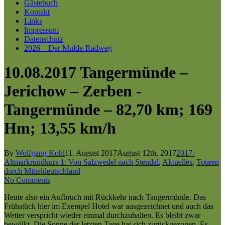
Gästebuch
Kontakt
Links
Impressum
Datenschutz
2026 – Der Mulde-Radweg
10.08.2017 Tangermünde –
Jerichow – Zerben -
Tangermünde – 82,70 km; 169
Hm; 13,55 km/h
By
Wolfgang Kohl
11. August 2017
August 12th, 2017
2017-
Altmarkrundkurs 1: Von Salzwedel nach Stendal
,
Aktuelles
,
Touren
durch Mitteldeutschland
No Comments
Heute also ein Aufbruch mit Rückkehr nach Tangermünde. Das
Frühstück hier im Exempel Hotel war ausgezeichnet und auch das
Wetter verspricht wieder einmal durchzuhalten. Es bleibt zwar
bewölkt. Die Sonne der letzten Tage hat sich zurückgezogen. Es