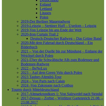
Deutschland
Estland
Lettland
Litauen
Polen
2019-Der Berliner Mauerradweg
2019-Leipzig – Stettiner Haff – Usedom – Leipzig
2019-Von Leipzig bis ans Ende der Welt
2020-Iron Curtain Trail 2
Deutsch-Deutscher Radweg – Das Grüne Band
2020-Mit dem Fahrrad durch Deutschland – Ein
Bilderbuch
2021 – Von der Quelle bis zur Mündung – Entlang der
Weichsel durch Polen
2021-Über die Schwäbische Alb zum Bodensee und
Bodensee-Radweg
2022 – BeNeLux
2023 – Auf dem Green Velo durch Polen
2023 Tauber-Altmühl-Tour
2024 – Von Paris nach Calais
2024 -Von Zakopane nach Cottbus
Touren durch Mitteldeutschland
2017-Altmarkrundkurs 1: Von Salzwedel nach Stendal
2017-Dessau – Zerbst – Wörlitzer Gartenreich
21.08. –
23.08.2017