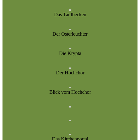
Das Taufbecken
Der Osterleuchter
Die Krypta
Der Hochchor
Blick vom Hochchor
Das Kirchenportal