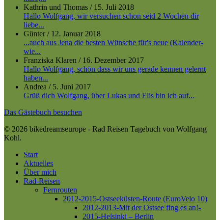
Kathrin und Thomas
/
15. Juli 2018
Hallo Wolfgang, wir versuchen schon seid 2 Wochen dir
liebe...
Günter
/
12. Januar 2018
...auch aus Jena die besten Wünsche für's neue (Kalender-
wie...
Franziska Klaren
/
16. Dezember 2017
Hallo Wolfgang, schön dass wir uns gerade kennen gelernt
haben...
Andrea
/
5. Juni 2017
Grüß dich Wolfgang, über Lukas und Elis bin ich auf...
Das Gästebuch besuchen
© 2026 bikedreamseurope - Rad Reisen Tagebuch von Wolfgang
Kohl.
Close
Start
Menu
Aktuelles
Über mich
Rad-Reisen
Fernrouten
2012-2015-Ostseeküsten-Route (EuroVelo 10)
2012-2013-Mit der Ostsee fing es an!-
2015-Helsinki – Berlin