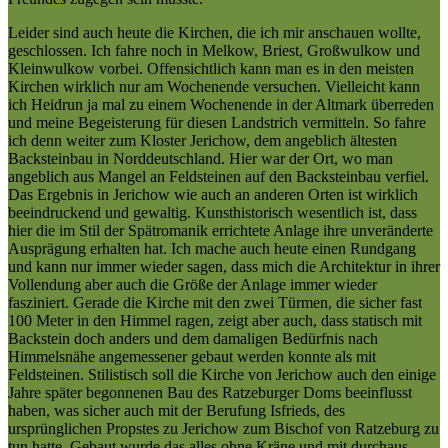
Leider sind auch heute die Kirchen, die ich mir anschauen wollte,
geschlossen. Ich fahre noch in Melkow, Briest, Großwulkow und
Kleinwulkow vorbei. Offensichtlich kann man es in den meisten
Kirchen wirklich nur am Wochenende versuchen. Vielleicht kann
ich Heidrun ja mal zu einem Wochenende in der Altmark überreden
und meine Begeisterung für diesen Landstrich vermitteln. So fahre
ich denn weiter zum Kloster Jerichow, dem angeblich ältesten
Backsteinbau in Norddeutschland. Hier war der Ort, wo man
angeblich aus Mangel an Feldsteinen auf den Backsteinbau verfiel.
Das Ergebnis in Jerichow wie auch an anderen Orten ist wirklich
beeindruckend und gewaltig. Kunsthistorisch wesentlich ist, dass
hier die im Stil der Spätromanik errichtete Anlage ihre unveränderte
Ausprägung erhalten hat. Ich mache auch heute einen Rundgang
und kann nur immer wieder sagen, dass mich die Architektur in ihrer
Vollendung aber auch die Größe der Anlage immer wieder
fasziniert. Gerade die Kirche mit den zwei Türmen, die sicher fast
100 Meter in den Himmel ragen, zeigt aber auch, dass statisch mit
Backstein doch anders und dem damaligen Bedürfnis nach
Himmelsnähe angemessener gebaut werden konnte als mit
Feldsteinen. Stilistisch soll die Kirche von Jerichow auch den einige
Jahre später begonnenen Bau des Ratzeburger Doms beeinflusst
haben, was sicher auch mit der Berufung Isfrieds, des
ursprünglichen Propstes zu Jerichow zum Bischof von Ratzeburg zu
tun hatte. Gebaut wurde das alles ohne Kräne und mit durchaus