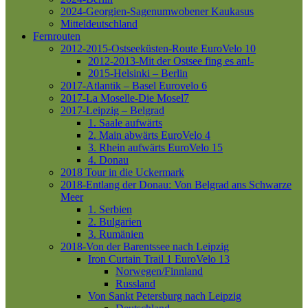
2024-Georgien-Sagenumwobener Kaukasus
Mitteldeutschland
Fernrouten
2012-2015-Ostseeküsten-Route
EuroVelo 10
2012-2013-Mit der Ostsee fing es an!-
2015-Helsinki – Berlin
2017-Atlantik – Basel
Eurovelo 6
2017-La Moselle-Die Mosel7
2017-Leipzig – Belgrad
1. Saale aufwärts
2. Main abwärts
EuroVelo 4
3. Rhein aufwärts
EuroVelo 15
4. Donau
2018 Tour in die Uckermark
2018-Entlang der Donau: Von Belgrad ans Schwarze
Meer
1. Serbien
2. Bulgarien
3. Rumänien
2018-Von der Barentssee nach Leipzig
Iron Curtain Trail 1
EuroVelo 13
Norwegen/Finnland
Russland
Von Sankt Petersburg nach Leipzig