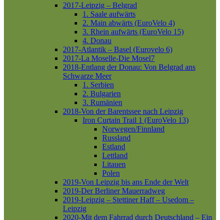
2017-Leipzig – Belgrad
1. Saale aufwärts
2. Main abwärts (EuroVelo 4)
3. Rhein aufwärts (EuroVelo 15)
4. Donau
2017-Atlantik – Basel (Eurovelo 6)
2017-La Moselle-Die Mosel7
2018-Entlang der Donau: Von Belgrad ans
Schwarze Meer
1. Serbien
2. Bulgarien
3. Rumänien
2018-Von der Barentssee nach Leipzig
Iron Curtain Trail 1 (EuroVelo 13)
Norwegen/Finnland
Russland
Estland
Lettland
Litauen
Polen
2019-Von Leipzig bis ans Ende der Welt
2019-Der Berliner Mauerradweg
2019-Leipzig – Stettiner Haff – Usedom –
Leipzig
2020-Mit dem Fahrrad durch Deutschland – Ein