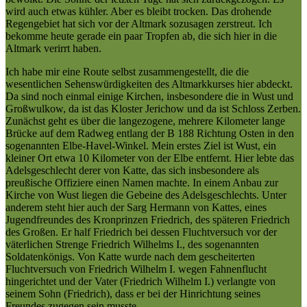
wird auch etwas kühler. Aber es bleibt trocken. Das drohende
Regengebiet hat sich vor der Altmark sozusagen zerstreut. Ich
bekomme heute gerade ein paar Tropfen ab, die sich hier in die
Altmark verirrt haben.
Ich habe mir eine Route selbst zusammengestellt, die die
wesentlichen Sehenswürdigkeiten des Altmarkkurses hier abdeckt.
Da sind noch einmal einige Kirchen, insbesondere die in Wust und
Großwulkow, da ist das Kloster Jerichow und da ist Schloss Zerben.
Zunächst geht es über die langezogene, mehrere Kilometer lange
Brücke auf dem Radweg entlang der B 188 Richtung Osten in den
sogenannten Elbe-Havel-Winkel. Mein erstes Ziel ist Wust, ein
kleiner Ort etwa 10 Kilometer von der Elbe entfernt. Hier lebte das
Adelsgeschlecht derer von Katte, das sich insbesondere als
preußische Offiziere einen Namen machte. In einem Anbau zur
Kirche von Wust liegen die Gebeine des Adelsgeschlechts. Unter
anderem steht hier auch der Sarg Hermann von Kattes, eines
Jugendfreundes des Kronprinzen Friedrich, des späteren Friedrich
des Großen. Er half Friedrich bei dessen Fluchtversuch vor der
väterlichen Strenge Friedrich Wilhelms I., des sogenannten
Soldatenkönigs. Von Katte wurde nach dem gescheiterten
Fluchtversuch von Friedrich Wilhelm I. wegen Fahnenflucht
hingerichtet und der Vater (Friedrich Wilhelm I.) verlangte von
seinem Sohn (Friedrich), dass er bei der Hinrichtung seines
Freundes zugegen sein musste.