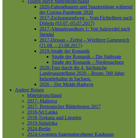
Touren durch Mitteldeutschland
2020-Fahrradtouren und Spaziergänge während
der Corona-Pandemie 2020
2017-Zschopauradweg – Vom Fichtelberg nach
Döbeln (03.07.-05.07.2017)
2017-Altmarkrundkurs 1: Von Salzwedel nach
Stendal
2017-Dessau – Zerbst – Wörlitzer Gartenreich
(21.08. – 23.08.2017)
2019-Straße der Romanik
Straße der Romanik – Die Südroute
Straße der Romanik – Niedersachsen
2020-Tour durch die 4. Sächsische
Landesausstellung 2020 – Boom. 500 Jahre
Industriekultur in Sachsen.
2026 – Der Mulde-Radweg
Andere Reisen
Mitteldeutschland
2017- Mallorca
2017- Bretonischer Bilderbogen 2017
2018-Sri Lanka
2018-Toskana und Ligurien
2019-Südafrika
2024-Berlin
2024-Georgien-Sagenumwobener Kaukasus