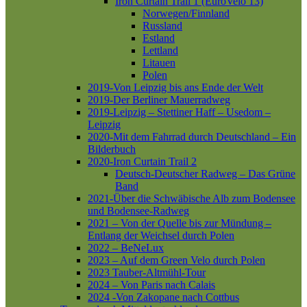
Iron Curtain Trail 1 (EuroVelo 13)
Norwegen/Finnland
Russland
Estland
Lettland
Litauen
Polen
2019-Von Leipzig bis ans Ende der Welt
2019-Der Berliner Mauerradweg
2019-Leipzig – Stettiner Haff – Usedom –
Leipzig
2020-Mit dem Fahrrad durch Deutschland – Ein
Bilderbuch
2020-Iron Curtain Trail 2
Deutsch-Deutscher Radweg – Das Grüne
Band
2021-Über die Schwäbische Alb zum Bodensee
und Bodensee-Radweg
2021 – Von der Quelle bis zur Mündung –
Entlang der Weichsel durch Polen
2022 – BeNeLux
2023 – Auf dem Green Velo durch Polen
2023 Tauber-Altmühl-Tour
2024 – Von Paris nach Calais
2024 -Von Zakopane nach Cottbus