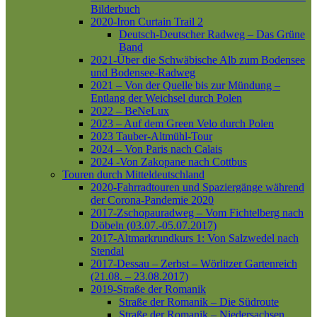
Bilderbuch
2020-Iron Curtain Trail 2
Deutsch-Deutscher Radweg – Das Grüne
Band
2021-Über die Schwäbische Alb zum Bodensee
und Bodensee-Radweg
2021 – Von der Quelle bis zur Mündung –
Entlang der Weichsel durch Polen
2022 – BeNeLux
2023 – Auf dem Green Velo durch Polen
2023 Tauber-Altmühl-Tour
2024 – Von Paris nach Calais
2024 -Von Zakopane nach Cottbus
Touren durch Mitteldeutschland
2020-Fahrradtouren und Spaziergänge während
der Corona-Pandemie 2020
2017-Zschopauradweg – Vom Fichtelberg nach
Döbeln (03.07.-05.07.2017)
2017-Altmarkrundkurs 1: Von Salzwedel nach
Stendal
2017-Dessau – Zerbst – Wörlitzer Gartenreich
(21.08. – 23.08.2017)
2019-Straße der Romanik
Straße der Romanik – Die Südroute
Straße der Romanik – Niedersachsen