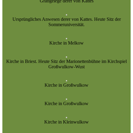
Grabgelege derer von Kattes
Ursprüngliches Anwesen derer von Kattes. Heute Sitz der
Sommeruniversität.
Kirche in Melkow
Kirche in Briest. Heute Sitz der Marionettenbühne im Kirchspiel
Großwulkow-Wust
Kirche in Großwulkow
Kirche in Großwulkow
Kirche in Kleinwulkow