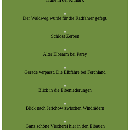
Kühe in der Altmark
Der Waldweg wurde für die Radfahrer gefegt.
Schloss Zerben
Alter Elbearm bei Parey
Gerade verpasst. Die Elbfähre bei Ferchland
Blick in die Elbeniederungen
Blick nach Jerichow zwischen Windrädern
Ganz schöne Viecherei hier in den Elbauen