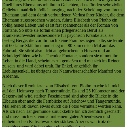
Duell ihres Ehemanns mit ihrem Geliebten, dass für den sehr zivilen
Geliebten natürlich tödlich ausging, nach der Scheidung von ihrem
Ehemann und dem damit verbundenen Verlust ihrer Kinder, die dem
Ehemann zugesprochen wurden, führte Elisabeth von Plotho ein
völlig neues Leben und es ist fast spannender als der Roman von
Fontane. So übte sie fortan einen pflegerischen Beruf als
Krankenschwester insbesondere für psychisch Kranke aus, sie
bestieg Berge, die vor ihr noch keine Frau bestiegen hatte, sie lernte
mit 60 Jahre Skifahren und stieg mit 80 zum ersten Mal auf das
Fahrrad. Sie stirbt also nicht an gebrochenem Herzen und an
Schuldgefühlen wie bei Theodor Fontane, sondern sie nimmt ihr
Leben in die Hand, scheint es zu genießen und mit sich im Reinen
zu sein und wird dabei uralt. Ihr Enkel, angeblich ihr
Lieblingsenkel, ist übrigens der Naturwissenschaftler Manfred von
Ardenne.
Nach dieser Reminiszenz an Elisabeth von Plotho mache ich mich
auf den Heimweg nach Tangermünde. Es sind 25 Kilometer und der
Gegenwind wird stärker. Faszinierend sind aber die Blicke in die
Elbauen aber auch die Fernblicke auf Jerichow und Tangermünde.
Mal sehen ob davon etwas durch die Fotos vermittelt werden kann.
Als ich nach Tangermünde zurückkehre bin ich ziemlich geschafft
und muss mich erst einmal mit einem guten Abendessen und
einheimischen Kuhschwanzbier stärken. Aber es war trotz der
verschlossenen Kirchen eine sehr schöne Tour.