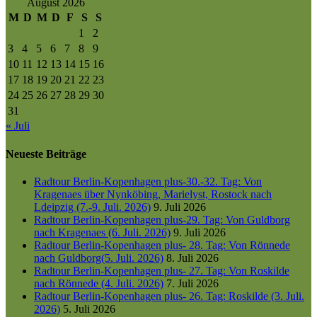
August 2026
M
D
M
D
F
S
S
1
2
3
4
5
6
7
8
9
10
11
12
13
14
15
16
17
18
19
20
21
22
23
24
25
26
27
28
29
30
31
« Juli
Neueste Beiträge
Radtour Berlin-Kopenhagen plus-30.-32. Tag: Von
Kragenaes über Nynköbing, Marielyst, Rostock nach
Ldeipzig (7.-9. Juli. 2026)
9. Juli 2026
Radtour Berlin-Kopenhagen plus-29. Tag: Von Guldborg
nach Kragenaes (6. Juli. 2026)
9. Juli 2026
Radtour Berlin-Kopenhagen plus- 28. Tag: Von Rönnede
nach Guldborg(5. Juli. 2026)
8. Juli 2026
Radtour Berlin-Kopenhagen plus- 27. Tag: Von Roskilde
nach Rönnede (4. Juli. 2026)
7. Juli 2026
Radtour Berlin-Kopenhagen plus- 26. Tag: Roskilde (3. Juli.
2026)
5. Juli 2026