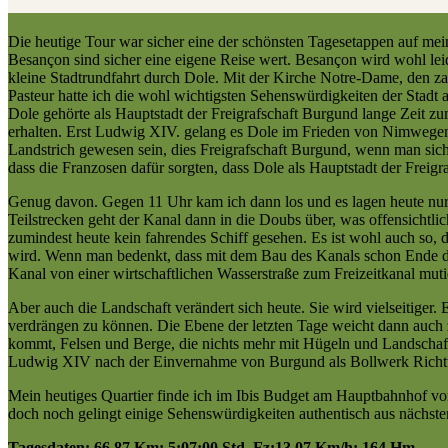
Die heutige Tour war sicher eine der schönsten Tagesetappen auf mei
Besançon sind sicher eine eigene Reise wert. Besançon wird wohl le
kleine Stadtrundfahrt durch Dole. Mit der Kirche Notre-Dame, den z
Pasteur hatte ich die wohl wichtigsten Sehenswürdigkeiten der Stadt
Dole gehörte als Hauptstadt der Freigrafschaft Burgund lange Zeit z
erhalten. Erst Ludwig XIV. gelang es Dole im Frieden von Nimwegen 
Landstrich gewesen sein, dies Freigrafschaft Burgund, wenn man sich 
dass die Franzosen dafür sorgten, dass Dole als Hauptstadt der Frei
Genug davon. Gegen 11 Uhr kam ich dann los und es lagen heute nur
Teilstrecken geht der Kanal dann in die Doubs über, was offensichtlic
zumindest heute kein fahrendes Schiff gesehen. Es ist wohl auch so, 
wird. Wenn man bedenkt, dass mit dem Bau des Kanals schon Ende des
Kanal von einer wirtschaftlichen Wasserstraße zum Freizeitkanal mutie
Aber auch die Landschaft verändert sich heute. Sie wird vielseitiger
verdrängen zu können. Die Ebene der letzten Tage weicht dann auch 
kommt, Felsen und Berge, die nichts mehr mit Hügeln und Landschaft
Ludwig XIV nach der Einvernahme von Burgund als Bollwerk Richtung
Mein heutiges Quartier finde ich im Ibis Budget am Hauptbahnhof von 
doch noch gelingt einige Sehenswürdigkeiten authentisch aus nächste
Tagesdaten: 66,87 Km; 5:07:00 Std. Fz;13,07 Km/h; 164 Hm