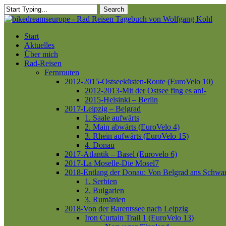
Skip
Search
to
Close
main
Search
content
Menu
Start
Aktuelles
Über mich
Rad-Reisen
Fernrouten
2012-2015-Ostseeküsten-Route (EuroVelo 10)
2012-2013-Mit der Ostsee fing es an!-
2015-Helsinki – Berlin
2017-Leipzig – Belgrad
1. Saale aufwärts
2. Main abwärts (EuroVelo 4)
3. Rhein aufwärts (EuroVelo 15)
4. Donau
2017-Atlantik – Basel (Eurovelo 6)
2017-La Moselle-Die Mosel7
2018-Entlang der Donau: Von Belgrad ans Schwa
1. Serbien
2. Bulgarien
3. Rumänien
2018-Von der Barentssee nach Leipzig
Iron Curtain Trail 1 (EuroVelo 13)