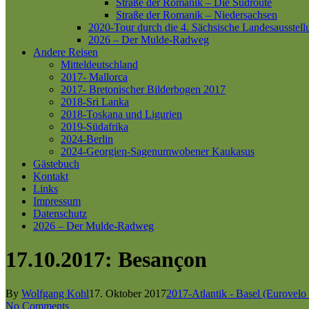
Straße der Romanik – Die Südroute
Straße der Romanik – Niedersachsen
2020-Tour durch die 4. Sächsische Landesausstell
2026 – Der Mulde-Radweg
Andere Reisen
Mitteldeutschland
2017- Mallorca
2017- Bretonischer Bilderbogen 2017
2018-Sri Lanka
2018-Toskana und Ligurien
2019-Südafrika
2024-Berlin
2024-Georgien-Sagenumwobener Kaukasus
Gästebuch
Kontakt
Links
Impressum
Datenschutz
2026 – Der Mulde-Radweg
17.10.2017: Besançon
By
Wolfgang Kohl
17. Oktober 2017
2017-Atlantik - Basel (Eurovelo
No Comments