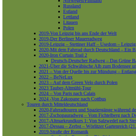
Norwegen/Finnland
Russland
Estland
Lettland
Litauen
Polen
2019-Von Leipzig bis ans Ende der Welt
2019-Der Berliner Mauerradweg
2019-Leipzig – Stettiner Haff – Usedom – Leipzig
2020-Mit dem Fahrrad durch Deutschland – Ein B
2020-Iron Curtain Trail 2
Deutsch-Deutscher Radweg – Das Grüne B
2021-Über die Schwäbische Alb zum Bodensee 
2021 – Von der Quelle bis zur Mündung – Entlang
2022 – BeNeLux
2023 – Auf dem Green Velo durch Polen
2023 Tauber-Altmühl-Tour
2024 – Von Paris nach Calais
2024 -Von Zakopane nach Cottbus
Touren durch Mitteldeutschland
2020-Fahrradtouren und Spaziergänge während d
2017-Zschopauradweg – Vom Fichtelberg nach Dö
2017-Altmarkrundkurs 1: Von Salzwedel nach Ste
2017-Dessau – Zerbst – Wörlitzer Gartenreich (21
2019-Straße der Romanik