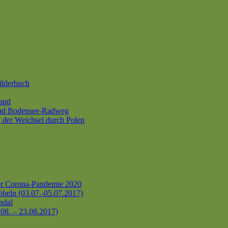
ilderbuch
and
und Bodensee-Radweg
 der Weichsel durch Polen
er Corona-Pandemie 2020
beln (03.07.-05.07.2017)
ndal
.08. – 23.08.2017)