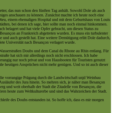
tter, das nun schon den fünften Tag anhält. Sowohl Dole als auch
niges anschauen zu können. Zunächst machte ich heute noch eine
 Dieu, einem ehemaligen Hospital und mit dem Geburtshaus von Louis
tädten, bei denen ich sage, hier sollte man noch einmal hinkommen.
h belagert und hat viele Opfer gebracht, um diesen Status zu
Besançon an Frankreich abgetreten wurden. Es muss ein turbulenter
 und auch gestellt hat. Eine weitere Demütigung erlitt Dole dadurch,
ete Universität nach Besançon verlagert wurde.
n Wasserstraßen Doubs und dem Canal du Rhone au Rhin entlang. Für
traße hat sich mir allerdings noch nicht erschlossen. Ich habe
vorrangig nur noch privat und von Hausbooten für Touristen genutzt
le heutigen Ansprüchen nicht mehr genügen. Und so ist auch dieser
e die vorrangige Prägung durch die Landwirtschaft unjd Weinbau
usläufer des Jura hinein. So mehren sich, je näher man Besançon
rg und weit oberhalb der Stadt die Zitadelle von Besançon, die
en heute zum Weltkulturerbe und sind das Wahrzeichen der Stadt.
hleife des Doubs entstanden ist. So hoffe ich, dass es mir morgen