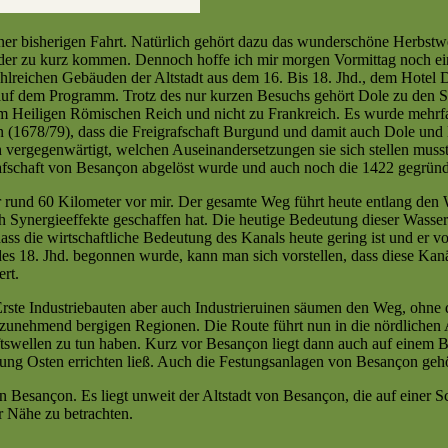
ner bisherigen Fahrt. Natürlich gehört dazu das wunderschöne Herbstwe
ider zu kurz kommen. Dennoch hoffe ich mir morgen Vormittag noch ei
ahlreichen Gebäuden der Altstadt aus dem 16. Bis 18. Jhd., dem Hotel
 auf dem Programm. Trotz des nur kurzen Besuchs gehört Dole zu den S
um Heiligen Römischen Reich und nicht zu Frankreich. Es wurde mehrfac
(1678/79), dass die Freigrafschaft Burgund und damit auch Dole und 
vergegenwärtigt, welchen Auseinandersetzungen sie sich stellen musste
grafschaft von Besançon abgelöst wurde und auch noch die 1422 gegründ
 rund 60 Kilometer vor mir. Der gesamte Weg führt heute entlang de
h Synergieeffekte geschaffen hat. Die heutige Bedeutung dieser Wassers
dass die wirtschaftliche Bedeutung des Kanals heute gering ist und er 
 18. Jhd. begonnen wurde, kann man sich vorstellen, dass diese Kanä
rt.
. Erste Industriebauten aber auch Industrieruinen säumen den Weg, ohn
zunehmend bergigen Regionen. Die Route führt nun in die nördlichen A
swellen zu tun haben. Kurz vor Besançon liegt dann auch auf einem Be
 Osten errichten ließ. Auch die Festungsanlagen von Besançon gehör
Besançon. Es liegt unweit der Altstadt von Besançon, die auf einer Sc
r Nähe zu betrachten.