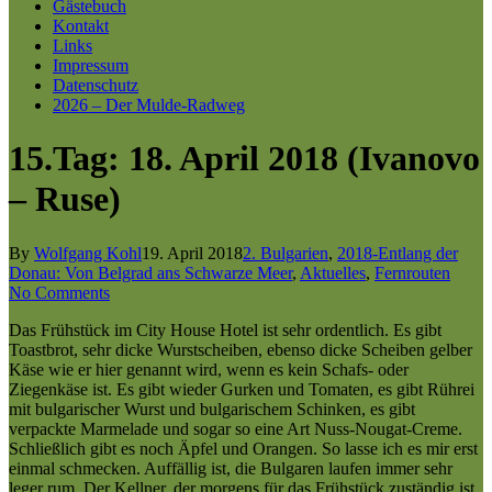
Gästebuch
Kontakt
Links
Impressum
Datenschutz
2026 – Der Mulde-Radweg
15.Tag: 18. April 2018 (Ivanovo
– Ruse)
By
Wolfgang Kohl
19. April 2018
2. Bulgarien
,
2018-Entlang der
Donau: Von Belgrad ans Schwarze Meer
,
Aktuelles
,
Fernrouten
No Comments
Das Frühstück im City House Hotel ist sehr ordentlich. Es gibt
Toastbrot, sehr dicke Wurstscheiben, ebenso dicke Scheiben gelber
Käse wie er hier genannt wird, wenn es kein Schafs- oder
Ziegenkäse ist. Es gibt wieder Gurken und Tomaten, es gibt Rührei
mit bulgarischer Wurst und bulgarischem Schinken, es gibt
verpackte Marmelade und sogar so eine Art Nuss-Nougat-Creme.
Schließlich gibt es noch Äpfel und Orangen. So lasse ich es mir erst
einmal schmecken. Auffällig ist, die Bulgaren laufen immer sehr
leger rum. Der Kellner, der morgens für das Frühstück zuständig ist,