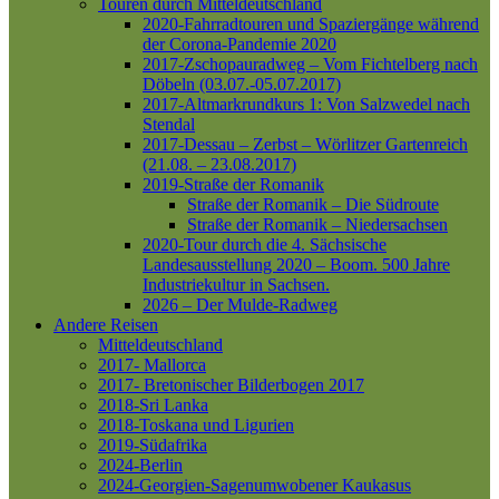
Touren durch Mitteldeutschland
2020-Fahrradtouren und Spaziergänge während
der Corona-Pandemie 2020
2017-Zschopauradweg – Vom Fichtelberg nach
Döbeln (03.07.-05.07.2017)
2017-Altmarkrundkurs 1: Von Salzwedel nach
Stendal
2017-Dessau – Zerbst – Wörlitzer Gartenreich
(21.08. – 23.08.2017)
2019-Straße der Romanik
Straße der Romanik – Die Südroute
Straße der Romanik – Niedersachsen
2020-Tour durch die 4. Sächsische
Landesausstellung 2020 – Boom. 500 Jahre
Industriekultur in Sachsen.
2026 – Der Mulde-Radweg
Andere Reisen
Mitteldeutschland
2017- Mallorca
2017- Bretonischer Bilderbogen 2017
2018-Sri Lanka
2018-Toskana und Ligurien
2019-Südafrika
2024-Berlin
2024-Georgien-Sagenumwobener Kaukasus