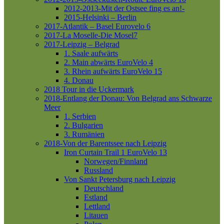
2012-2013-Mit der Ostsee fing es an!-
2015-Helsinki – Berlin
2017-Atlantik – Basel
Eurovelo 6
2017-La Moselle-Die Mosel7
2017-Leipzig – Belgrad
1. Saale aufwärts
2. Main abwärts
EuroVelo 4
3. Rhein aufwärts
EuroVelo 15
4. Donau
2018 Tour in die Uckermark
2018-Entlang der Donau: Von Belgrad ans Schwarze
Meer
1. Serbien
2. Bulgarien
3. Rumänien
2018-Von der Barentssee nach Leipzig
Iron Curtain Trail 1
EuroVelo 13
Norwegen/Finnland
Russland
Von Sankt Petersburg nach Leipzig
Deutschland
Estland
Lettland
Litauen