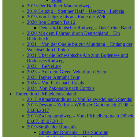
Polen
2019-Der Berliner Mauerradweg
2019-Leipzig – Stettiner Haff – Usedom – Leipzig
2019-Von Leipzig bis ans Ende der Welt
2020-Iron Curtain Trail 2
Deutsch-Deutscher Radweg – Das Grüne Band
2020-Mit dem Fahrrad durch Deutschland – Ein
Bilderbuch
2021 – Von der Quelle bis zur Mündung – Entlang der
Weichsel durch Polen
2021-Über die Schwäbische Alb zum Bodensee und
Bodensee-Radweg
2022 – BeNeLux
2023 – Auf dem Green Velo durch Polen
2023 Tauber-Altmühl-Tour
2024 – Von Paris nach Calais
2024 -Von Zakopane nach Cottbus
Touren durch Mitteldeutschland
2017-Altmarkrundkurs 1: Von Salzwedel nach Stendal
2017-Dessau – Zerbst – Wörlitzer Gartenreich
21.08. –
23.08.2017
2017-Zschopauradweg – Vom Fichtelberg nach Döbeln
03.07.-05.07.2017
2019-Straße der Romanik
Straße der Romanik – Die Südroute