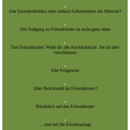
Alte Eremitenhöhlen oder einfach Gebetsstätten der Mönche?
Der Aufgang zu Felsenkloster ist nicht ganz ohne
Das Felsenkloster: Wohl die alte Kloisterkirche. Sie ist aber
verschlossen
Alte Felsgravur
Alter Beichtstuhl im Felsenkloster?
Rückblick auf das Felsenkloster
… und auf die Klosteranlage