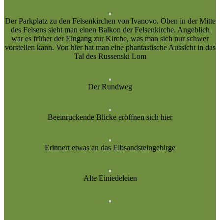
Der Parkplatz zu den Felsenkirchen von Ivanovo. Oben in der Mitte
des Felsens sieht man einen Balkon der Felsenkirche. Angeblich
war es früher der Eingang zur Kirche, was man sich nur schwer
vorstellen kann. Von hier hat man eine phantastische Aussicht in das
Tal des Russenski Lom
Der Rundweg
Beeinruckende Blicke eröffnen sich hier
Erinnert etwas an das Elbsandsteingebirge
Alte Einiedeleien