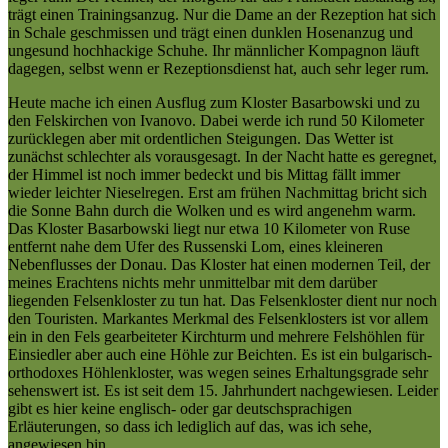
trägt einen Trainingsanzug. Nur die Dame an der Rezeption hat sich
in Schale geschmissen und trägt einen dunklen Hosenanzug und
ungesund hochhackige Schuhe. Ihr männlicher Kompagnon läuft
dagegen, selbst wenn er Rezeptionsdienst hat, auch sehr leger rum.
Heute mache ich einen Ausflug zum Kloster Basarbowski und zu
den Felskirchen von Ivanovo. Dabei werde ich rund 50 Kilometer
zurücklegen aber mit ordentlichen Steigungen. Das Wetter ist
zunächst schlechter als vorausgesagt. In der Nacht hatte es geregnet,
der Himmel ist noch immer bedeckt und bis Mittag fällt immer
wieder leichter Nieselregen. Erst am frühen Nachmittag bricht sich
die Sonne Bahn durch die Wolken und es wird angenehm warm.
Das Kloster Basarbowski liegt nur etwa 10 Kilometer von Ruse
entfernt nahe dem Ufer des Russenski Lom, eines kleineren
Nebenflusses der Donau. Das Kloster hat einen modernen Teil, der
meines Erachtens nichts mehr unmittelbar mit dem darüber
liegenden Felsenkloster zu tun hat. Das Felsenkloster dient nur noch
den Touristen. Markantes Merkmal des Felsenklosters ist vor allem
ein in den Fels gearbeiteter Kirchturm und mehrere Felshöhlen für
Einsiedler aber auch eine Höhle zur Beichten. Es ist ein bulgarisch-
orthodoxes Höhlenkloster, was wegen seines Erhaltungsgrade sehr
sehenswert ist. Es ist seit dem 15. Jahrhundert nachgewiesen. Leider
gibt es hier keine englisch- oder gar deutschsprachigen
Erläuterungen, so dass ich lediglich auf das, was ich sehe,
angewiesen bin.