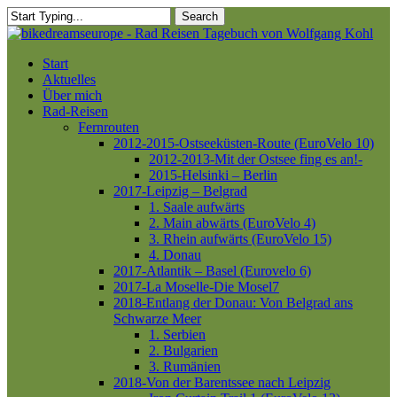
Skip
Search
to
Close
main
Search
content
Menu
Start
Aktuelles
Über mich
Rad-Reisen
Fernrouten
2012-2015-Ostseeküsten-Route (EuroVelo 10)
2012-2013-Mit der Ostsee fing es an!-
2015-Helsinki – Berlin
2017-Leipzig – Belgrad
1. Saale aufwärts
2. Main abwärts (EuroVelo 4)
3. Rhein aufwärts (EuroVelo 15)
4. Donau
2017-Atlantik – Basel (Eurovelo 6)
2017-La Moselle-Die Mosel7
2018-Entlang der Donau: Von Belgrad ans
Schwarze Meer
1. Serbien
2. Bulgarien
3. Rumänien
2018-Von der Barentssee nach Leipzig