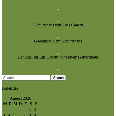
Geburtshaus von Elias Canetti
Gedenkstele am Geburtshaus
Denkmal für Elis Canetti vor seinem Geburtshaus
Search
Kalender
August 2026
M
D
M
D
F
S
S
1
2
3
4
5
6
7
8
9