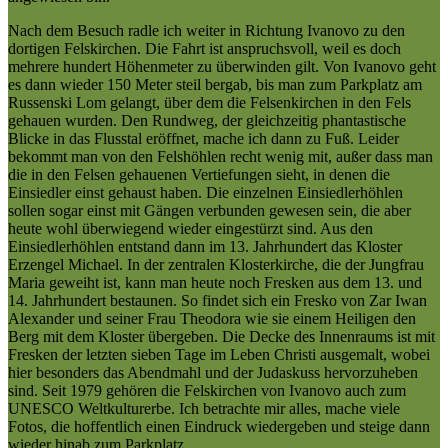
Nach dem Besuch radle ich weiter in Richtung Ivanovo zu den
dortigen Felskirchen. Die Fahrt ist anspruchsvoll, weil es doch
mehrere hundert Höhenmeter zu überwinden gilt. Von Ivanovo geht
es dann wieder 150 Meter steil bergab, bis man zum Parkplatz am
Russenski Lom gelangt, über dem die Felsenkirchen in den Fels
gehauen wurden. Den Rundweg, der gleichzeitig phantastische
Blicke in das Flusstal eröffnet, mache ich dann zu Fuß. Leider
bekommt man von den Felshöhlen recht wenig mit, außer dass man
die in den Felsen gehauenen Vertiefungen sieht, in denen die
Einsiedler einst gehaust haben. Die einzelnen Einsiedlerhöhlen
sollen sogar einst mit Gängen verbunden gewesen sein, die aber
heute wohl überwiegend wieder eingestürzt sind. Aus den
Einsiedlerhöhlen entstand dann im 13. Jahrhundert das Kloster
Erzengel Michael. In der zentralen Klosterkirche, die der Jungfrau
Maria geweiht ist, kann man heute noch Fresken aus dem 13. und
14. Jahrhundert bestaunen. So findet sich ein Fresko von Zar Iwan
Alexander und seiner Frau Theodora wie sie einem Heiligen den
Berg mit dem Kloster übergeben. Die Decke des Innenraums ist mit
Fresken der letzten sieben Tage im Leben Christi ausgemalt, wobei
hier besonders das Abendmahl und der Judaskuss hervorzuheben
sind. Seit 1979 gehören die Felskirchen von Ivanovo auch zum
UNESCO Weltkulturerbe. Ich betrachte mir alles, mache viele
Fotos, die hoffentlich einen Eindruck wiedergeben und steige dann
wieder hinab zum Parkplatz.