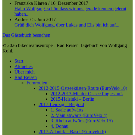
Franziska Klaren
/
16. Dezember 2017
Hallo Wolfgang, schön dass wir uns gerade kennen gelernt
haben...
Andrea
/
5. Juni 2017
Grüß dich Wolfgang, über Lukas und Elis bin ich auf...
Das Gästebuch besuchen
© 2026 bikedreamseurope - Rad Reisen Tagebuch von Wolfgang
Kohl.
Close
Start
Menu
Aktuelles
Über mich
Rad-Reisen
Fernrouten
2012-2015-Ostseeküsten-Route (EuroVelo 10)
2012-2013-Mit der Ostsee fing es an!-
2015-Helsinki – Berlin
2017-Leipzig – Belgrad
1. Saale aufwärts
2. Main abwärts (EuroVelo 4)
3. Rhein aufwärts (EuroVelo 15)
4. Donau
2017-Atlantik – Basel (Eurovelo 6)