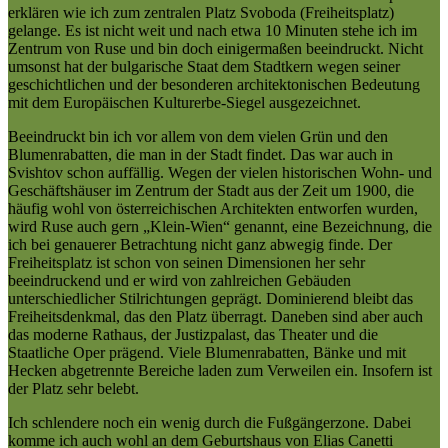
erklären wie ich zum zentralen Platz Svoboda (Freiheitsplatz)
gelange. Es ist nicht weit und nach etwa 10 Minuten stehe ich im
Zentrum von Ruse und bin doch einigermaßen beeindruckt. Nicht
umsonst hat der bulgarische Staat dem Stadtkern wegen seiner
geschichtlichen und der besonderen architektonischen Bedeutung
mit dem Europäischen Kulturerbe-Siegel ausgezeichnet.
Beeindruckt bin ich vor allem von dem vielen Grün und den
Blumenrabatten, die man in der Stadt findet. Das war auch in
Svishtov schon auffällig. Wegen der vielen historischen Wohn- und
Geschäftshäuser im Zentrum der Stadt aus der Zeit um 1900, die
häufig wohl von österreichischen Architekten entworfen wurden,
wird Ruse auch gern „Klein-Wien“ genannt, eine Bezeichnung, die
ich bei genauerer Betrachtung nicht ganz abwegig finde. Der
Freiheitsplatz ist schon von seinen Dimensionen her sehr
beeindruckend und er wird von zahlreichen Gebäuden
unterschiedlicher Stilrichtungen geprägt. Dominierend bleibt das
Freiheitsdenkmal, das den Platz überragt. Daneben sind aber auch
das moderne Rathaus, der Justizpalast, das Theater und die
Staatliche Oper prägend. Viele Blumenrabatten, Bänke und mit
Hecken abgetrennte Bereiche laden zum Verweilen ein. Insofern ist
der Platz sehr belebt.
Ich schlendere noch ein wenig durch die Fußgängerzone. Dabei
komme ich auch wohl an dem Geburtshaus von Elias Canetti