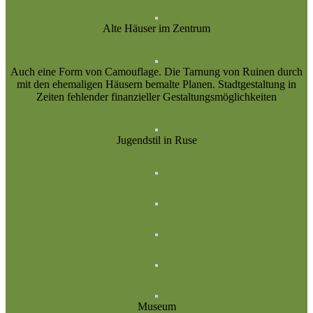
Alte Häuser im Zentrum
Auch eine Form von Camouflage. Die Tarnung von Ruinen durch
mit den ehemaligen Häusern bemalte Planen. Stadtgestaltung in
Zeiten fehlender finanzieller Gestaltungsmöglichkeiten
Jugendstil in Ruse
Museum