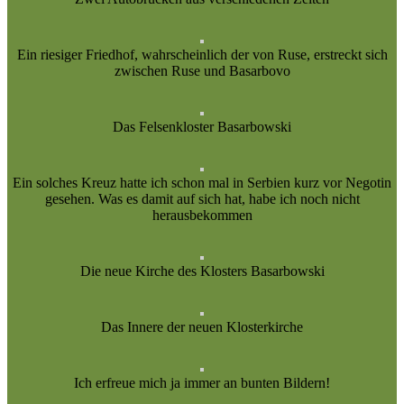
Ein riesiger Friedhof, wahrscheinlich der von Ruse, erstreckt sich
zwischen Ruse und Basarbovo
Das Felsenkloster Basarbowski
Ein solches Kreuz hatte ich schon mal in Serbien kurz vor Negotin
gesehen. Was es damit auf sich hat, habe ich noch nicht
herausbekommen
Die neue Kirche des Klosters Basarbowski
Das Innere der neuen Klosterkirche
Ich erfreue mich ja immer an bunten Bildern!