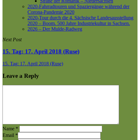
Straße der Romanik – Niedersachsen
2020-Fahrradtouren und Spaziergänge während der
Corona-Pandemie 2020
2020-Tour durch die 4. Sächsische Landesausstellung
2020 – Boom. 500 Jahre Industriekultur in Sachsen.
2026 – Der Mulde-Radweg
Next Post
15. Tag: 17. April 2018 (Ruse)
15. Tag: 17. April 2018 (Ruse)
Leave a Reply
Name
*
Email
*