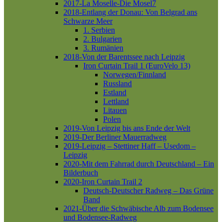
2017-La Moselle-Die Mosel7
2018-Entlang der Donau: Von Belgrad ans
Schwarze Meer
1. Serbien
2. Bulgarien
3. Rumänien
2018-Von der Barentssee nach Leipzig
Iron Curtain Trail 1 (EuroVelo 13)
Norwegen/Finnland
Russland
Estland
Lettland
Litauen
Polen
2019-Von Leipzig bis ans Ende der Welt
2019-Der Berliner Mauerradweg
2019-Leipzig – Stettiner Haff – Usedom –
Leipzig
2020-Mit dem Fahrrad durch Deutschland – Ein
Bilderbuch
2020-Iron Curtain Trail 2
Deutsch-Deutscher Radweg – Das Grüne
Band
2021-Über die Schwäbische Alb zum Bodensee
und Bodensee-Radweg