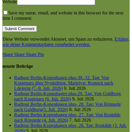
Website
Save my name, email, and website in this browser for the next
time I comment.
Diese Website verwendet Akismet, um Spam zu reduzieren.
Erfahre,
wie deine Kommentardaten verarbeitet werden.
Share
Share
Share
Share
Pin
neuste Beiträge
Radtour Berlin-Kopenhagen plus-30.-32. Tag: Von
Kragenaes über Nynköbing, Marielyst, Rostock nach
Ldeipzig (7.-9. Juli. 2026)
9. Juli 2026
Radtour Berlin-Kopenhagen plus-29. Tag: Von Guldborg
nach Kragenaes (6. Juli. 2026)
9. Juli 2026
Radtour Berlin-Kopenhagen plus- 28. Tag: Von Rönnede
nach Guldborg(5. Juli. 2026)
8. Juli 2026
Radtour Berlin-Kopenhagen plus- 27. Tag: Von Roskilde
nach Rönnede (4. Juli. 2026)
7. Juli 2026
Radtour Berlin-Kopenhagen plus- 26. Tag: Roskilde (3. Juli.
2026)
5. Juli 2026