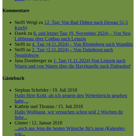
Kommentare
Steffi Weigl
zu
12. Tag: Von Bad Düben nach Dessau 51,5
Km/h)
Darek
zu
8. und letzter Tag: (9. November 2024) – Von Neu
Lübbenau über Cottbus nach Leipzig
Steffi
zu
4. Tag: (4.11.2024) – Von Rheinsberg nach Wandlitz
Steffi
zu
2. Tag: (2.11.2024) – Von Dalmhorst nach
Neuglobsow
Jana Dornberger
zu
1. Tag: (1.11.2024) Von Leipzig nach
Waren und von Waren über die Havelquelle nach Dalmsdorf
Gästebuch
Stephan Schröder
/
19. Juli 2018
Hallo Herr Kohl, als ich gestern den Wetterbericht gesehen
habe,...
Kathrin und Thomas
/
15. Juli 2018
Hallo Wolfgang, wir versuchen schon seid 2 Wochen dir
liebe...
Günter
/
12. Januar 2018
...auch aus Jena die besten Wünsche für's neue (Kalender-
wie...