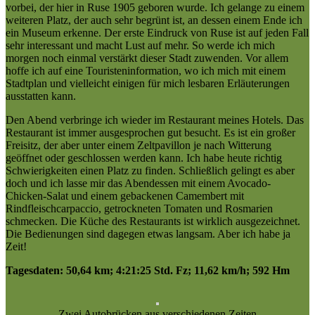
vorbei, der hier in Ruse 1905 geboren wurde. Ich gelange zu einem
weiteren Platz, der auch sehr begrünt ist, an dessen einem Ende ich
ein Museum erkenne. Der erste Eindruck von Ruse ist auf jeden Fall
sehr interessant und macht Lust auf mehr. So werde ich mich
morgen noch einmal verstärkt dieser Stadt zuwenden. Vor allem
hoffe ich auf eine Touristeninformation, wo ich mich mit einem
Stadtplan und vielleicht einigen für mich lesbaren Erläuterungen
ausstatten kann.
Den Abend verbringe ich wieder im Restaurant meines Hotels. Das
Restaurant ist immer ausgesprochen gut besucht. Es ist ein großer
Freisitz, der aber unter einem Zeltpavillon je nach Witterung
geöffnet oder geschlossen werden kann. Ich habe heute richtig
Schwierigkeiten einen Platz zu finden. Schließlich gelingt es aber
doch und ich lasse mir das Abendessen mit einem Avocado-
Chicken-Salat und einem gebackenen Camembert mit
Rindfleischcarpaccio, getrockneten Tomaten und Rosmarien
schmecken. Die Küche des Restaurants ist wirklich ausgezeichnet.
Die Bedienungen sind dagegen etwas langsam. Aber ich habe ja
Zeit!
Tagesdaten: 50,64 km; 4:21:25 Std. Fz; 11,62 km/h; 592 Hm
Zwei Autobrücken aus verschiedenen Zeiten