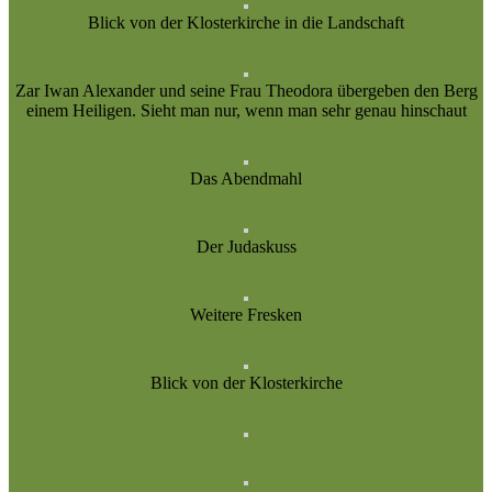
Blick von der Klosterkirche in die Landschaft
Zar Iwan Alexander und seine Frau Theodora übergeben den Berg
einem Heiligen. Sieht man nur, wenn man sehr genau hinschaut
Das Abendmahl
Der Judaskuss
Weitere Fresken
Blick von der Klosterkirche