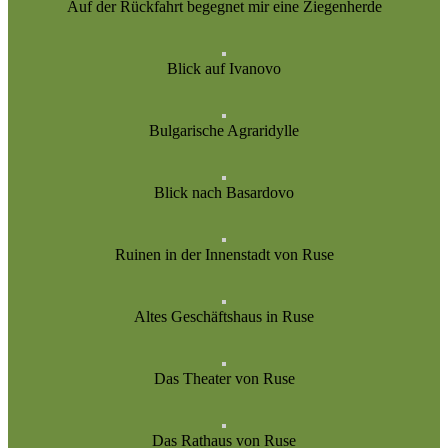
Auf der Rückfahrt begegnet mir eine Ziegenherde
Blick auf Ivanovo
Bulgarische Agraridylle
Blick nach Basardovo
Ruinen in der Innenstadt von Ruse
Altes Geschäftshaus in Ruse
Das Theater von Ruse
Das Rathaus von Ruse