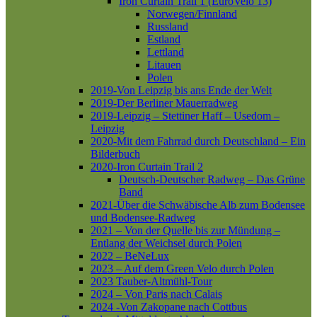
Iron Curtain Trail 1 (EuroVelo 13)
Norwegen/Finnland
Russland
Estland
Lettland
Litauen
Polen
2019-Von Leipzig bis ans Ende der Welt
2019-Der Berliner Mauerradweg
2019-Leipzig – Stettiner Haff – Usedom –
Leipzig
2020-Mit dem Fahrrad durch Deutschland – Ein
Bilderbuch
2020-Iron Curtain Trail 2
Deutsch-Deutscher Radweg – Das Grüne
Band
2021-Über die Schwäbische Alb zum Bodensee
und Bodensee-Radweg
2021 – Von der Quelle bis zur Mündung –
Entlang der Weichsel durch Polen
2022 – BeNeLux
2023 – Auf dem Green Velo durch Polen
2023 Tauber-Altmühl-Tour
2024 – Von Paris nach Calais
2024 -Von Zakopane nach Cottbus