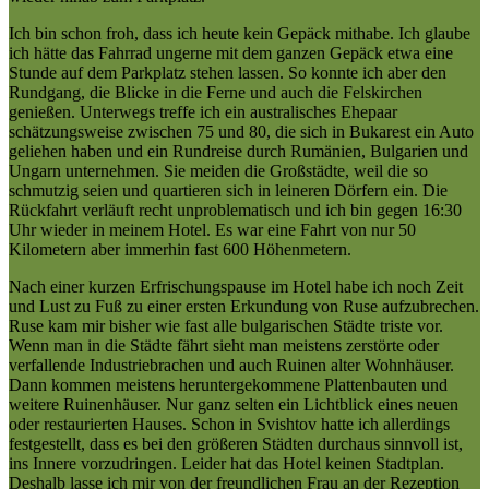
Ich bin schon froh, dass ich heute kein Gepäck mithabe. Ich glaube
ich hätte das Fahrrad ungerne mit dem ganzen Gepäck etwa eine
Stunde auf dem Parkplatz stehen lassen. So konnte ich aber den
Rundgang, die Blicke in die Ferne und auch die Felskirchen
genießen. Unterwegs treffe ich ein australisches Ehepaar
schätzungsweise zwischen 75 und 80, die sich in Bukarest ein Auto
geliehen haben und ein Rundreise durch Rumänien, Bulgarien und
Ungarn unternehmen. Sie meiden die Großstädte, weil die so
schmutzig seien und quartieren sich in leineren Dörfern ein. Die
Rückfahrt verläuft recht unproblematisch und ich bin gegen 16:30
Uhr wieder in meinem Hotel. Es war eine Fahrt von nur 50
Kilometern aber immerhin fast 600 Höhenmetern.
Nach einer kurzen Erfrischungspause im Hotel habe ich noch Zeit
und Lust zu Fuß zu einer ersten Erkundung von Ruse aufzubrechen.
Ruse kam mir bisher wie fast alle bulgarischen Städte triste vor.
Wenn man in die Städte fährt sieht man meistens zerstörte oder
verfallende Industriebrachen und auch Ruinen alter Wohnhäuser.
Dann kommen meistens heruntergekommene Plattenbauten und
weitere Ruinenhäuser. Nur ganz selten ein Lichtblick eines neuen
oder restaurierten Hauses. Schon in Svishtov hatte ich allerdings
festgestellt, dass es bei den größeren Städten durchaus sinnvoll ist,
ins Innere vorzudringen. Leider hat das Hotel keinen Stadtplan.
Deshalb lasse ich mir von der freundlichen Frau an der Rezeption