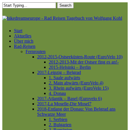
Skip
Search
to
main
Close
content
Search
Menu
Start
Aktuelles
Über mich
Rad-Reisen
Fernrouten
2012-2015-Ostseeküsten-Route (EuroVelo 10)
2012-2013-Mit der Ostsee fing es an!-
2015-Helsinki – Berlin
2017-Leipzig – Belgrad
1. Saale aufwärts
2. Main abwärts (EuroVelo 4)
3. Rhein aufwärts (EuroVelo 15)
4. Donau
2017-Atlantik – Basel (Eurovelo 6)
2017-La Moselle-Die Mosel7
2018-Entlang der Donau: Von Belgrad ans
Schwarze Meer
1. Serbien
2. Bulgarien
3. Rumänien