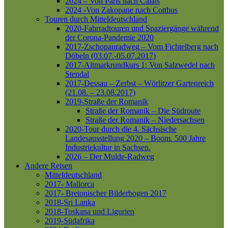
2024 – Von Paris nach Calais
2024 -Von Zakopane nach Cottbus
Touren durch Mitteldeutschland
2020-Fahrradtouren und Spaziergänge während
der Corona-Pandemie 2020
2017-Zschopauradweg – Vom Fichtelberg nach
Döbeln (03.07.-05.07.2017)
2017-Altmarkrundkurs 1: Von Salzwedel nach
Stendal
2017-Dessau – Zerbst – Wörlitzer Gartenreich
(21.08. – 23.08.2017)
2019-Straße der Romanik
Straße der Romanik – Die Südroute
Straße der Romanik – Niedersachsen
2020-Tour durch die 4. Sächsische
Landesausstellung 2020 – Boom. 500 Jahre
Industriekultur in Sachsen.
2026 – Der Mulde-Radweg
Andere Reisen
Mitteldeutschland
2017- Mallorca
2017- Bretonischer Bilderbogen 2017
2018-Sri Lanka
2018-Toskana und Ligurien
2019-Südafrika