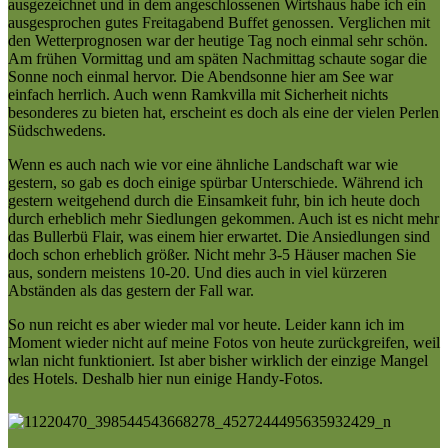
ausgezeichnet und in dem angeschlossenen Wirtshaus habe ich ein
ausgesprochen gutes Freitagabend Buffet genossen. Verglichen
mit
den Wetterprognosen war der heutige Tag noch einmal sehr schön.
Am frühen Vormittag und am späten Nachmittag schaute sogar die
Sonne noch einmal hervor. Die Abendsonne hier am See war
einfach herrlich. Auch wenn Ramkvilla mit Sicherheit nichts
besonderes zu bieten hat, erscheint es doch als eine der vielen Perlen
Südschwedens.
Wenn es auch nach wie vor eine ähnliche Landschaft war wie
gestern, so gab es doch einige spürbar Unterschiede. Während ich
gestern weitgehend durch die Einsamkeit fuhr, bin ich heute doch
durch erheblich mehr Siedlungen gekommen. Auch ist es nicht mehr
das Bullerbü Flair, was einem hier erwartet. Die Ansiedlungen sind
doch schon erheblich größer. Nicht mehr 3-5 Häuser machen Sie
aus, sondern meistens 10-20. Und dies auch in viel kürzeren
Abständen als das gestern der Fall war.
So nun reicht es aber wieder mal vor heute. Leider kann ich im
Moment wieder nicht auf meine Fotos von heute zurückgreifen, weil
wlan nicht funktioniert. Ist aber bisher wirklich der einzige Mangel
des Hotels. Deshalb hier nun einige Handy-Fotos.