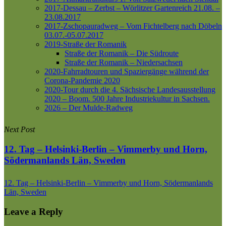
2017-Dessau – Zerbst – Wörlitzer Gartenreich
21.08. –
23.08.2017
2017-Zschopauradweg – Vom Fichtelberg nach Döbeln
03.07.-05.07.2017
2019-Straße der Romanik
Straße der Romanik – Die Südroute
Straße der Romanik – Niedersachsen
2020-Fahrradtouren und Spaziergänge während der
Corona-Pandemie 2020
2020-Tour durch die 4. Sächsische Landesausstellung
2020 – Boom. 500 Jahre Industriekultur in Sachsen.
2026 – Der Mulde-Radweg
Next Post
12. Tag – Helsinki-Berlin – Vimmerby und Horn,
Södermanlands Län, Sweden
12. Tag – Helsinki-Berlin – Vimmerby und Horn, Södermanlands
Län, Sweden
Leave a Reply