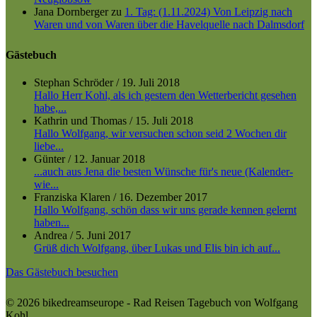
Jana Dornberger
zu
1. Tag: (1.11.2024) Von Leipzig nach
Waren und von Waren über die Havelquelle nach Dalmsdorf
Gästebuch
Stephan Schröder
/
19. Juli 2018
Hallo Herr Kohl, als ich gestern den Wetterbericht gesehen
habe,...
Kathrin und Thomas
/
15. Juli 2018
Hallo Wolfgang, wir versuchen schon seid 2 Wochen dir
liebe...
Günter
/
12. Januar 2018
...auch aus Jena die besten Wünsche für's neue (Kalender-
wie...
Franziska Klaren
/
16. Dezember 2017
Hallo Wolfgang, schön dass wir uns gerade kennen gelernt
haben...
Andrea
/
5. Juni 2017
Grüß dich Wolfgang, über Lukas und Elis bin ich auf...
Das Gästebuch besuchen
© 2026 bikedreamseurope - Rad Reisen Tagebuch von Wolfgang
Kohl.