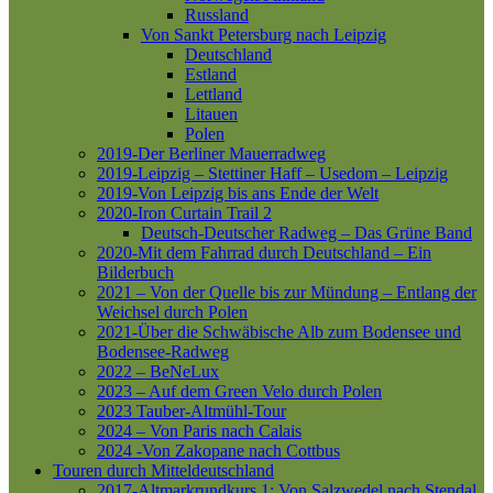
Russland
Von Sankt Petersburg nach Leipzig
Deutschland
Estland
Lettland
Litauen
Polen
2019-Der Berliner Mauerradweg
2019-Leipzig – Stettiner Haff – Usedom – Leipzig
2019-Von Leipzig bis ans Ende der Welt
2020-Iron Curtain Trail 2
Deutsch-Deutscher Radweg – Das Grüne Band
2020-Mit dem Fahrrad durch Deutschland – Ein
Bilderbuch
2021 – Von der Quelle bis zur Mündung – Entlang der
Weichsel durch Polen
2021-Über die Schwäbische Alb zum Bodensee und
Bodensee-Radweg
2022 – BeNeLux
2023 – Auf dem Green Velo durch Polen
2023 Tauber-Altmühl-Tour
2024 – Von Paris nach Calais
2024 -Von Zakopane nach Cottbus
Touren durch Mitteldeutschland
2017-Altmarkrundkurs 1: Von Salzwedel nach Stendal