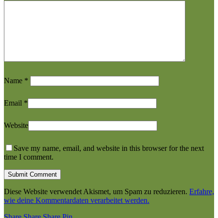
Name
*
Email
*
Website
Save my name, email, and website in this browser for the next
time I comment.
Diese Website verwendet Akismet, um Spam zu reduzieren.
Erfahre,
wie deine Kommentardaten verarbeitet werden.
Share
Share
Share
Share
Pin