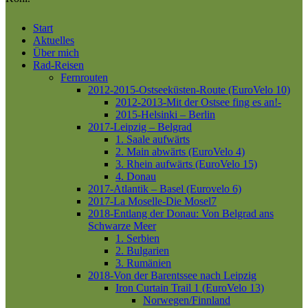
Close
Start
Menu
Aktuelles
Über mich
Rad-Reisen
Fernrouten
2012-2015-Ostseeküsten-Route (EuroVelo 10)
2012-2013-Mit der Ostsee fing es an!-
2015-Helsinki – Berlin
2017-Leipzig – Belgrad
1. Saale aufwärts
2. Main abwärts (EuroVelo 4)
3. Rhein aufwärts (EuroVelo 15)
4. Donau
2017-Atlantik – Basel (Eurovelo 6)
2017-La Moselle-Die Mosel7
2018-Entlang der Donau: Von Belgrad ans
Schwarze Meer
1. Serbien
2. Bulgarien
3. Rumänien
2018-Von der Barentssee nach Leipzig
Iron Curtain Trail 1 (EuroVelo 13)
Norwegen/Finnland