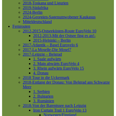
2018-Toskana und Ligurien
2019-Südafrika
2024-Berlin
2024-Georgien-Sagenumwobener Kaukasus
Mitteldeutschland
Fernrouten
2012-2015-Ostseeküsten-Route
EuroVelo 10
2012-2013-Mit der Ostsee fing es an!-
2015-Helsinki – Berlin
2017-Atlantik – Basel
Eurovelo 6
2017-La Moselle-Die Mosel7
2017-Leipzig – Belgrad
1. Saale aufwärts
2. Main abwärts
EuroVelo 4
3. Rhein aufwärts
EuroVelo 15
4. Donau
2018 Tour in die Uckermark
2018-Entlang der Donau: Von Belgrad ans Schwarze
Meer
1. Serbien
2. Bulgarien
3. Rumänien
2018-Von der Barentssee nach Leipzig
Iron Curtain Trail 1
EuroVelo 13
Norwegen/Finnland