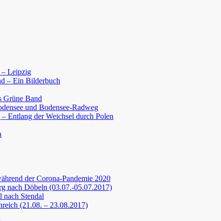
 – Leipzig
d – Ein Bilderbuch
s Grüne Band
Bodensee und Bodensee-Radweg
 – Entlang der Weichsel durch Polen
n
während der Corona-Pandemie 2020
g nach Döbeln (03.07.-05.07.2017)
 nach Stendal
nreich (21.08. – 23.08.2017)