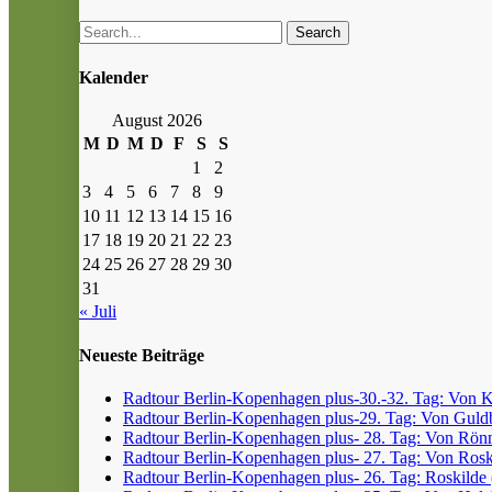
Search
Kalender
August 2026
M
D
M
D
F
S
S
1
2
3
4
5
6
7
8
9
10
11
12
13
14
15
16
17
18
19
20
21
22
23
24
25
26
27
28
29
30
31
« Juli
Neueste Beiträge
Radtour Berlin-Kopenhagen plus-30.-32. Tag: Von Kr
Radtour Berlin-Kopenhagen plus-29. Tag: Von Guldb
Radtour Berlin-Kopenhagen plus- 28. Tag: Von Rönn
Radtour Berlin-Kopenhagen plus- 27. Tag: Von Roski
Radtour Berlin-Kopenhagen plus- 26. Tag: Roskilde (