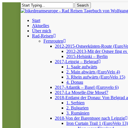
Skip
Search
to
Close
main
Search
content
Menu
Start
Aktuelles
Über mich
Rad-Reisen
Fernrouten
2012-2015-Ostseeküsten-Route (EuroVe
2012-2013-Mit der Ostsee fing es 
2015-Helsinki – Berlin
2017-Leipzig – Belgrad
1. Saale aufwärts
2. Main abwärts (EuroVelo 4)
3. Rhein aufwärts (EuroVelo 15)
4. Donau
2017-Atlantik – Basel (Eurovelo 6)
2017-La Moselle-Die Mosel7
2018-Entlang der Donau: Von Belgrad 
1. Serbien
2. Bulgarien
3. Rumänien
2018-Von der Barentssee nach Leipzig
Iron Curtain Trail 1 (EuroVelo 13)