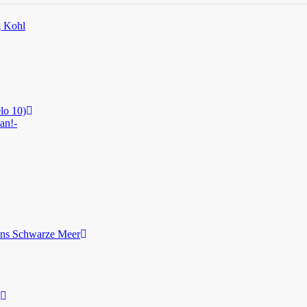
lo 10)
an!-
ans Schwarze Meer