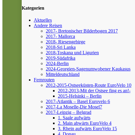
Kategorien
Aktuelles
Andere Reisen
2017- Bretonischer Bilderbogen 2017
2017- Mallorca
2018- Riesengebirge
2018-Sri Lanka
2018-Toskana und Ligurien
2019-Südafrika
2024-Berlin
2024-Georgien-Sagenumwobener Kaukasus
Mitteldeutschland
Fernrouten
2012-2015-Ostseeküsten-Route
EuroVelo 10
2012-2013-Mit der Ostsee fing es an!-
2015-Helsinki – Berlin
2017-Atlantik – Basel
Eurovelo 6
2017-La Moselle-Die Mosel7
2017-Leipzig – Belgrad
1. Saale aufwärts
2. Main abwärts
EuroVelo 4
3. Rhein aufwärts
EuroVelo 15
4. Donau