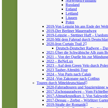
Norwegen/Finnland
Russland
Estland
Lettland
Litauen
Polen
2019-Von Leipzig bis ans Ende der Welt
2019-Der Berliner Mauerradweg
2019-Leipzig – Stettiner Haff – Usedom
2020-Mit dem Fahrrad durch Deutschlan
2020-Iron Curtain Trail 2
Deutsch-Deutscher Radweg – Da
2021-Über die Schwäbische Alb zum 
2021 – Von der Quelle bis zur Mündung
2022 – BeNeLux
2023 – Auf dem Green Velo durch Pole
2023 Tauber-Altmühl-Tour
2024 – Von Paris nach Calais
2024 -Von Zakopane nach Cottbus
Touren durch Mitteldeutschland
2020-Fahrradtouren und Spaziergänge 
2017-Zschopauradweg – Vom Fichtelber
2017-Altmarkrundkurs 1: Von Salzwedel
2017-Dessau – Zerbst – Wörlitzer Garte
2019-Straße der Romanik