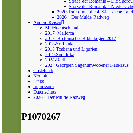
Straße der Romanik – Die Südrou
Straße der Romanik – Niedersach
2020-Tour durch die 4. Sächsische Land
2026 – Der Mulde-Radweg
Andere Reisen
Mitteldeutschland
2017- Mallorca
2017- Bretonischer Bilderbogen 2017
2018-Sri Lanka
2018-Toskana und Ligurien
2019-Südafrika
2024-Berlin
2024-Georgien-Sagenumwobener Kaukasus
Gästebuch
Kontakt
Links
Impressum
Datenschutz
2026 – Der Mulde-Radweg
P1070267